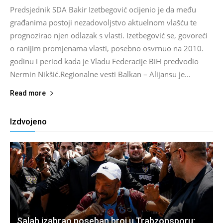
Predsjednik SDA Bakir Izetbegović ocijenio je da među
građanima postoji nezadovoljstvo aktuelnom vlašću te
prognozirao njen odlazak s vlasti. Izetbegović se, govoreći
o ranijim promjenama vlasti, posebno osvrnuo na 2010.
godinu i period kada je Vladu Federacije BiH predvodio
Nermin Nikšić.Regionalne vesti Balkan – Alijansu je...
Read more
Izdvojeno
Salah izabrao poseban broj u Trabzonsporu: