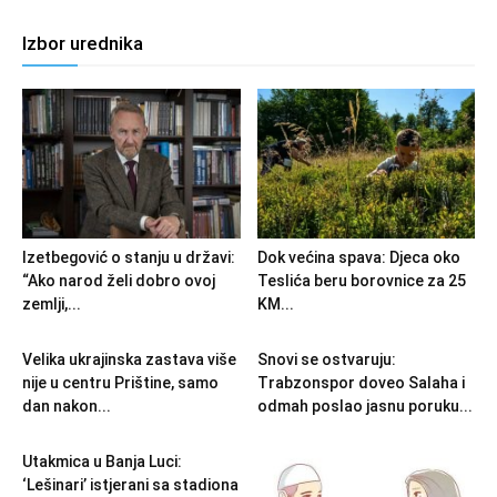
Izbor urednika
Izetbegović o stanju u državi:
Dok većina spava: Djeca oko
“Ako narod želi dobro ovoj
Teslića beru borovnice za 25
zemlji,...
KM...
Velika ukrajinska zastava više
Snovi se ostvaruju:
nije u centru Prištine, samo
Trabzonspor doveo Salaha i
dan nakon...
odmah poslao jasnu poruku...
Utakmica u Banja Luci:
‘Lešinari’ istjerani sa stadiona