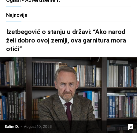
Oglasi - Advertisement
Najnovije
Izetbegović o stanju u državi: “Ako narod
želi dobro ovoj zemlji, ova garnitura mora
otići”
Salim D.
-
August 10, 2026
0