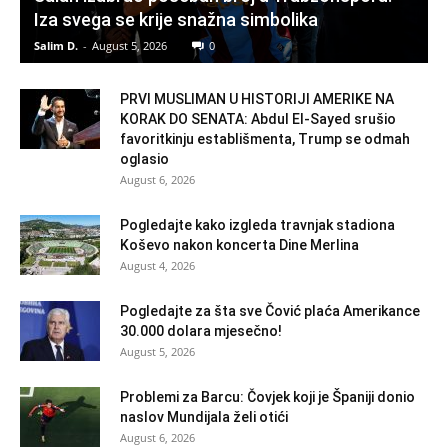
Iza svega se krije snažna simbolika
Salim D.
-
August 5, 2026
0
PRVI MUSLIMAN U HISTORIJI AMERIKE NA
KORAK DO SENATA: Abdul El-Sayed srušio
favoritkinju establišmenta, Trump se odmah
oglasio
August 6, 2026
Pogledajte kako izgleda travnjak stadiona
Koševo nakon koncerta Dine Merlina
August 4, 2026
Pogledajte za šta sve Čović plaća Amerikance
30.000 dolara mjesečno!
August 5, 2026
Problemi za Barcu: Čovjek koji je Španiji donio
naslov Mundijala želi otići
August 6, 2026