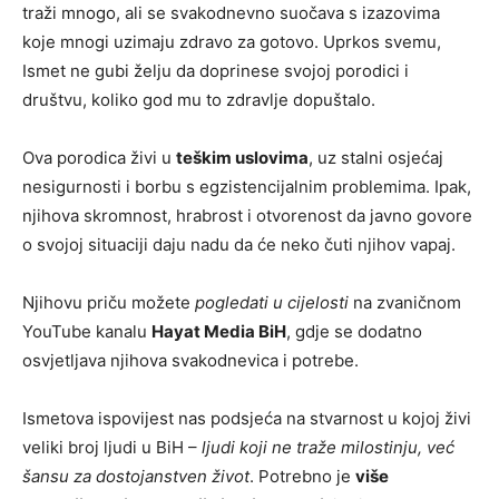
traži mnogo, ali se svakodnevno suočava s izazovima
koje mnogi uzimaju zdravo za gotovo. Uprkos svemu,
Ismet ne gubi želju da doprinese svojoj porodici i
društvu, koliko god mu to zdravlje dopuštalo.
Ova porodica živi u
teškim uslovima
, uz stalni osjećaj
nesigurnosti i borbu s egzistencijalnim problemima. Ipak,
njihova skromnost, hrabrost i otvorenost da javno govore
o svojoj situaciji daju nadu da će neko čuti njihov vapaj.
Njihovu priču možete
pogledati u cijelosti
na zvaničnom
YouTube kanalu
Hayat Media BiH
, gdje se dodatno
osvjetljava njihova svakodnevica i potrebe.
Ismetova ispovijest nas podsjeća na stvarnost u kojoj živi
veliki broj ljudi u BiH –
ljudi koji ne traže milostinju, već
šansu za dostojanstven život
. Potrebno je
više