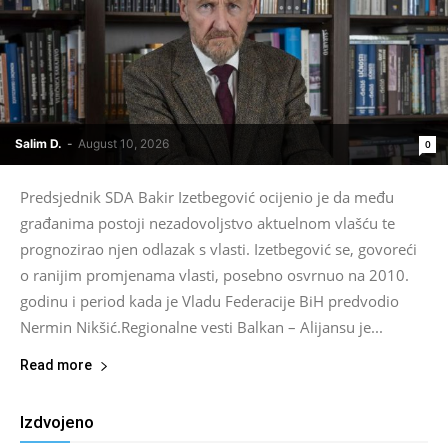
Salim D.
-
August 10, 2026
0
Predsjednik SDA Bakir Izetbegović ocijenio je da među
građanima postoji nezadovoljstvo aktuelnom vlašću te
prognozirao njen odlazak s vlasti. Izetbegović se, govoreći
o ranijim promjenama vlasti, posebno osvrnuo na 2010.
godinu i period kada je Vladu Federacije BiH predvodio
Nermin Nikšić.Regionalne vesti Balkan – Alijansu je...
Read more
Izdvojeno