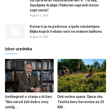
Da li je kreiran muslimanski NATO: Turska,
Saudijska Arabija i Pakistan napravili moćni
vojni savez!
August 7, 2026
Komarci je ne podnose, a ljude oduševljava:
Biljka koja bi trebala rasti na svakom balkonu
August 9, 2026
Izbor urednika
Izetbegović o stanju u državi:
Dok većina spava: Djeca oko
“Ako narod želi dobro ovoj
Teslića beru borovnice za 25
zemlji,...
KM...