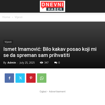
Home
Vijesti
Vijesti
Ismet Imamović: Bilo kakav posao koji mi
se da spreman sam prihvatiti
By
Admin
-
July 25, 2025
347
0
Oglasi - Advertisement