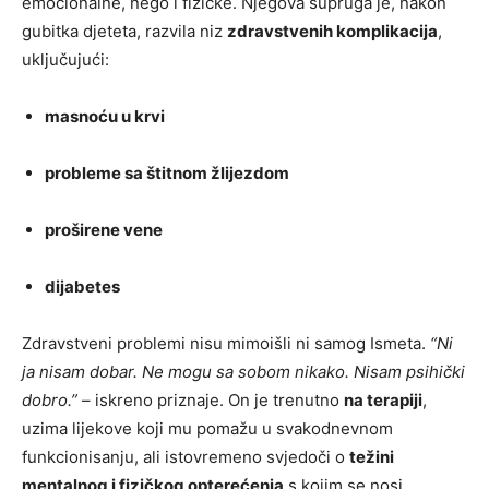
emocionalne, nego i fizičke. Njegova supruga je, nakon
gubitka djeteta, razvila niz
zdravstvenih komplikacija
,
uključujući:
masnoću u krvi
probleme sa štitnom žlijezdom
proširene vene
dijabetes
Zdravstveni problemi nisu mimoišli ni samog Ismeta.
“Ni
ja nisam dobar. Ne mogu sa sobom nikako. Nisam psihički
dobro.”
– iskreno priznaje. On je trenutno
na terapiji
,
uzima lijekove koji mu pomažu u svakodnevnom
funkcionisanju, ali istovremeno svjedoči o
težini
mentalnog i fizičkog opterećenja
s kojim se nosi.