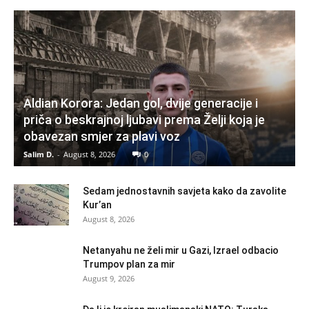
Aldian Korora: Jedan gol, dvije generacije i
priča o beskrajnoj ljubavi prema Želji koja je
obavezan smjer za plavi voz
Salim D.
-
August 8, 2026
0
Sedam jednostavnih savjeta kako da zavolite
Kur’an
August 8, 2026
Netanyahu ne želi mir u Gazi, Izrael odbacio
Trumpov plan za mir
August 9, 2026