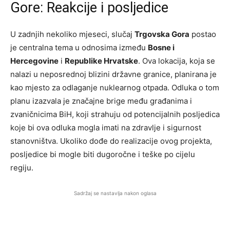
Gore: Reakcije i posljedice
U zadnjih nekoliko mjeseci, slučaj
Trgovska Gora
postao
je centralna tema u odnosima između
Bosne i
Hercegovine
i
Republike Hrvatske
. Ova lokacija, koja se
nalazi u neposrednoj blizini državne granice, planirana je
kao mjesto za odlaganje nuklearnog otpada. Odluka o tom
planu izazvala je značajne brige među građanima i
zvaničnicima BiH, koji strahuju od potencijalnih posljedica
koje bi ova odluka mogla imati na zdravlje i sigurnost
stanovništva. Ukoliko dođe do realizacije ovog projekta,
posljedice bi mogle biti dugoročne i teške po cijelu
regiju.
Sadržaj se nastavlja nakon oglasa