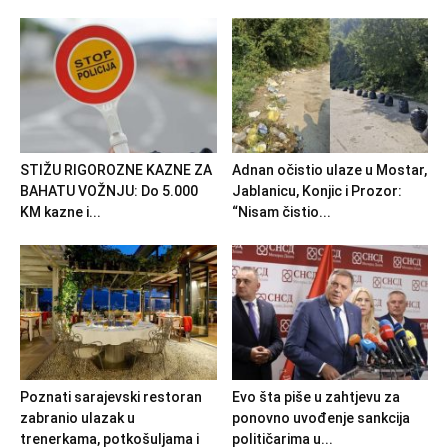
STIŽU RIGOROZNE KAZNE ZA
Adnan očistio ulaze u Mostar,
BAHATU VOŽNJU: Do 5.000
Jablanicu, Konjic i Prozor:
KM kazne i...
“Nisam čistio...
Poznati sarajevski restoran
Evo šta piše u zahtjevu za
zabranio ulazak u
ponovno uvođenje sankcija
trenerkama, potkošuljama i
političarima u...