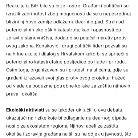
Reakcije iz BiH bile su brze i oštre. Građani i političari su
izrazili zabrinutost zbog mogućnosti da se u neposrednoj
blizini njihove zemlje odlaže nuklearni otpad. Strah od
potencijalnih ekoloških katastrofa, kao i opasnosti po
zdravlje stanovništva, dodatno su pojačali narativ protiv
ovog zakona. Konaković i drugi politički lideri pozvali su
na hitne akcije i dijalog s Hrvatskom kako bi se spriječile
potencijalno katastrofalne posljedice po ljude i prirodu.
Osim toga, organizovani su i protesti na ulicama, gdje su
građani izražavali svoj glas protiv ovog projekta, tražeći
od vlade da poduzme potrebne korake za zaštitu njihovih
prava i okoliša.
Ekološki aktivisti
su se također uključili u ovu debatu,
ukazujući na rizike koje bi odlaganje nuklearnog otpada
nosilo za ekosistem regiona. Njihovi apeli za zaštitu
okoliša i zdravlja građana naišli su na odjek u javnosti, što