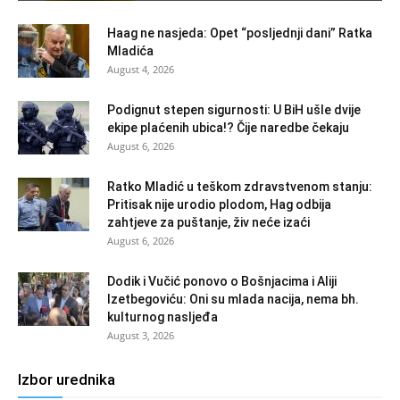
Haag ne nasjeda: Opet “posljednji dani” Ratka
Mladića
August 4, 2026
Podignut stepen sigurnosti: U BiH ušle dvije
ekipe plaćenih ubica!? Čije naredbe čekaju
August 6, 2026
Ratko Mladić u teškom zdravstvenom stanju:
Pritisak nije urodio plodom, Hag odbija
zahtjeve za puštanje, živ neće izaći
August 6, 2026
Dodik i Vučić ponovo o Bošnjacima i Aliji
Izetbegoviću: Oni su mlada nacija, nema bh.
kulturnog nasljeđa
August 3, 2026
Izbor urednika