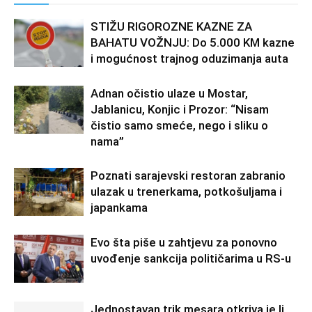
STIŽU RIGOROZNE KAZNE ZA
BAHATU VOŽNJU: Do 5.000 KM kazne
i mogućnost trajnog oduzimanja auta
Adnan očistio ulaze u Mostar,
Jablanicu, Konjic i Prozor: “Nisam
čistio samo smeće, nego i sliku o
nama”
Poznati sarajevski restoran zabranio
ulazak u trenerkama, potkošuljama i
japankama
Evo šta piše u zahtjevu za ponovno
uvođenje sankcija političarima u RS-u
Jednostavan trik mesara otkriva je li