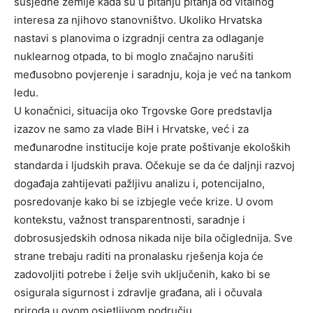
susjedne zemlje kada su u pitanju pitanja od vitalnog
interesa za njihovo stanovništvo. Ukoliko Hrvatska
nastavi s planovima o izgradnji centra za odlaganje
nuklearnog otpada, to bi moglo značajno narušiti
međusobno povjerenje i saradnju, koja je već na tankom
ledu.
U konačnici, situacija oko Trgovske Gore predstavlja
izazov ne samo za vlade BiH i Hrvatske, već i za
međunarodne institucije koje prate poštivanje ekoloških
standarda i ljudskih prava. Očekuje se da će daljnji razvoj
događaja zahtijevati pažljivu analizu i, potencijalno,
posredovanje kako bi se izbjegle veće krize. U ovom
kontekstu, važnost transparentnosti, saradnje i
dobrosusjedskih odnosa nikada nije bila očiglednija. Sve
strane trebaju raditi na pronalasku rješenja koja će
zadovoljiti potrebe i želje svih uključenih, kako bi se
osigurala sigurnost i zdravlje građana, ali i očuvala
priroda u ovom osjetljivom području.