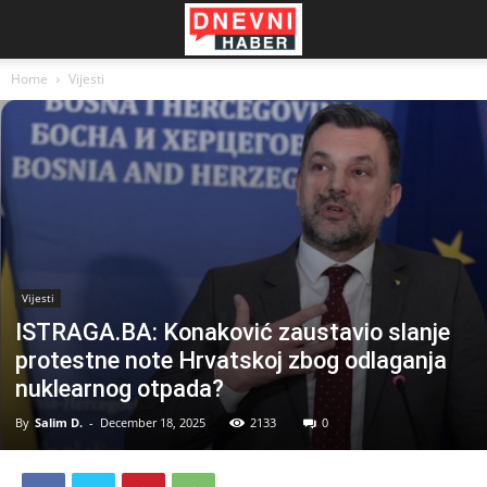
Home
Vijesti
Vijesti
ISTRAGA.BA: Konaković zaustavio slanje
protestne note Hrvatskoj zbog odlaganja
nuklearnog otpada?
By
Salim D.
-
December 18, 2025
2133
0