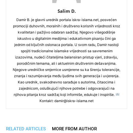
Salim D.
Damir B. je glavni urednik portala iskra-islama.net, posvećen
promociji duhovnih, moralnih i društveno korisnih vrijednosti kroz
kvalitetan i pažljivo odabran sadržaj. Njegovo višegodišnje
iskustvo u digitalnim medijima i edukativnom pisanju čini ga
jednim od ključnih oslonaca portala. U svom radu, Damir nastoji
spojiti tradicionalne islamske vrijednosti sa savremenim
izazovima, nudeći čitateljima balansiran pristup vjeri, zdravlju,
porodičnim temama, ali i aktuelnim društvenim dešavanjima.
Njegove uredničke smjernice usmjerene su ka širenju tolerancije,
znanja i razumijevanja među ljudima svih generacija i uvjerenja.
Kao urednik, svakodnevno sarađuje s autorima, čitaocima i
zajednicom, osluškujući njihove potrebe i odgovarajući na
njihova pitanja kroz sadržaj koji informiše, edukuje i inspiriše.
Kontakt: damir@iskra-islama.net
RELATED ARTICLES
MORE FROM AUTHOR