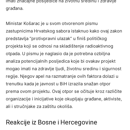
imati značajne posljedice na životnu sredinu i zdravlje
građana.
Ministar Košarac je u svom otvorenom pismu
zastupnicima Hrvatskog sabora istaknuo kako ovaj zakon
predstavlja “protivpravni ulazak” u finiš političkog
projekta koji se odnosi na skladištenje radioaktivnog
otpada. U pismu je naglasio da je potrebna ozbiljna
analiza potencijalnih posljedica koje bi ovakav projekt
mogao imati na zdravlje ljudi, životnu sredinu i sigurnost
regije. Njegov apel na razmatranje ovih faktora dolazi u
trenutku kada je javnost u BiH izrazila snažan otpor
prema ovom projektu. Ovaj otpor se očituje kroz različite
organizacije i inicijative koje okupljaju građane, aktiviste,
ali i stručnjake za zaštitu okoliša.
Reakcije iz Bosne i Hercegovine