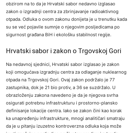
obzirom na to da je Hrvatski sabor nedavno izglasao
zakon o izgradnji centra za zbrinjavanje radioaktivnog
otpada. Odluka o ovom zakonu donijeta je u trenutku kada
su se već pojavile sumnje o njegovim posljedicama po
sigurnost građana BiH i ekološku stabilnost regije.
Hrvatski sabor i zakon o Trgovskoj Gori
Na nedavnoj sjednici, Hrvatski sabor izglasao je zakon
koji omogućava izgradnju centra za odlaganje nuklearnog
otpada na Trgovskoj Gori. Ovaj zakon podržalo je 77
zastupnika, dok je 21 bio protiv, a 36 se suzdržalo. U
obrazloženju zakona navedeno je da je njegova svrha
osigurati potrebnu infrastrukturu i prostorno-plansko
definisanje lokacije centra. Iako se zakon čini kao korak
ka unapređenju infrastrukture, mnogi analitičari smatraju
da je u pitanju izuzetno kontroverzna odluka koja može