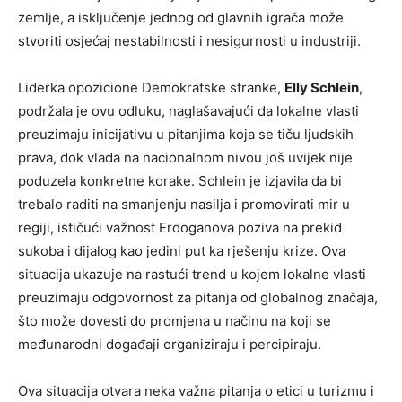
zemlje, a isključenje jednog od glavnih igrača može
stvoriti osjećaj nestabilnosti i nesigurnosti u industriji.
Liderka opozicione Demokratske stranke,
Elly Schlein
,
podržala je ovu odluku, naglašavajući da lokalne vlasti
preuzimaju inicijativu u pitanjima koja se tiču ljudskih
prava, dok vlada na nacionalnom nivou još uvijek nije
poduzela konkretne korake. Schlein je izjavila da bi
trebalo raditi na smanjenju nasilja i promovirati mir u
regiji, ističući važnost Erdoganova poziva na prekid
sukoba i dijalog kao jedini put ka rješenju krize. Ova
situacija ukazuje na rastući trend u kojem lokalne vlasti
preuzimaju odgovornost za pitanja od globalnog značaja,
što može dovesti do promjena u načinu na koji se
međunarodni događaji organiziraju i percipiraju.
Ova situacija otvara neka važna pitanja o etici u turizmu i