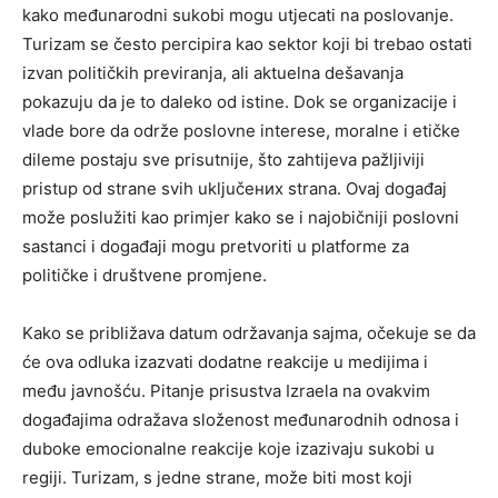
kako međunarodni sukobi mogu utjecati na poslovanje.
Turizam se često percipira kao sektor koji bi trebao ostati
izvan političkih previranja, ali aktuelna dešavanja
pokazuju da je to daleko od istine. Dok se organizacije i
vlade bore da održe poslovne interese, moralne i etičke
dileme postaju sve prisutnije, što zahtijeva pažljiviji
pristup od strane svih uključених strana. Ovaj događaj
može poslužiti kao primjer kako se i najobičniji poslovni
sastanci i događaji mogu pretvoriti u platforme za
političke i društvene promjene.
Kako se približava datum održavanja sajma, očekuje se da
će ova odluka izazvati dodatne reakcije u medijima i
među javnošću. Pitanje prisustva Izraela na ovakvim
događajima odražava složenost međunarodnih odnosa i
duboke emocionalne reakcije koje izazivaju sukobi u
regiji. Turizam, s jedne strane, može biti most koji