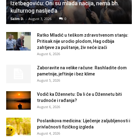
Izetbegoviću: Oni su mlada nacija, nema bh.
kulturnog nasljeđa
Salim D.
-
August 3, 2026
0
Ratko Mladić u teškom zdravstvenom stanju:
Pritisak nije urodio plodom, Hag odbija
zahtjeve za puštanje, živ neće izaći
August 6, 2026
Zaboravite na velike račune: Rashladite dom
pametnije, jeftinije i bez klime
August 5, 2026
Vodič ka Džennetu: Da li će u Džennetu biti
trudnoće i rađanja?
August 6, 2026
Poslanikova medicina: Liječenje zaljubljenosti i
privlačnosti fizičkog izgleda
August 4, 2026