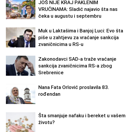
JOŠ NIJE KRAJ PAKLENIM
VRUĆINAMA: Sladić najavio šta nas
čeka u augustu i septembru
Muk u Laktašima i Banjoj Luci: Evo šta
piše u zahtjevu za vraćanje sankcija
zvaničnicima u RS-u
Zakonodavci SAD-a traže vraćanje
sankcija zvaničnicima RS-a zbog
Srebrenice
Nana Fata Orlović proslavila 83.
rođendan
Šta smanjuje nafaku i bereket u vašem
životu?