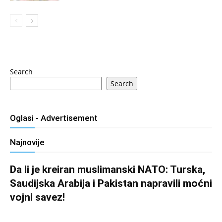
Search
Search
Oglasi - Advertisement
Najnovije
Da li je kreiran muslimanski NATO: Turska,
Saudijska Arabija i Pakistan napravili moćni
vojni savez!
Salim D.
-
August 7, 2026
0