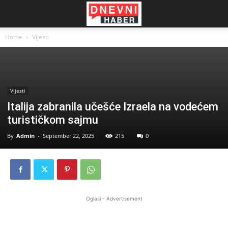
Home
Vijesti
Vijesti
Italija zabranila učešće Izraela na vodećem
turističkom sajmu
By
Admin
-
September 22, 2025
215
0
Oglasi - Advertisement