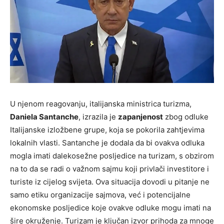
U njenom reagovanju, italijanska ministrica turizma,
Daniela Santanche
, izrazila je
zapanjenost
zbog odluke
Italijanske izložbene grupe, koja se pokorila zahtjevima
lokalnih vlasti. Santanche je dodala da bi ovakva odluka
mogla imati dalekosežne posljedice na turizam, s obzirom
na to da se radi o važnom sajmu koji privlači investitore i
turiste iz cijelog svijeta. Ova situacija dovodi u pitanje ne
samo etiku organizacije sajmova, već i potencijalne
ekonomske posljedice koje ovakve odluke mogu imati na
šire okruženje. Turizam je ključan izvor prihoda za mnoge