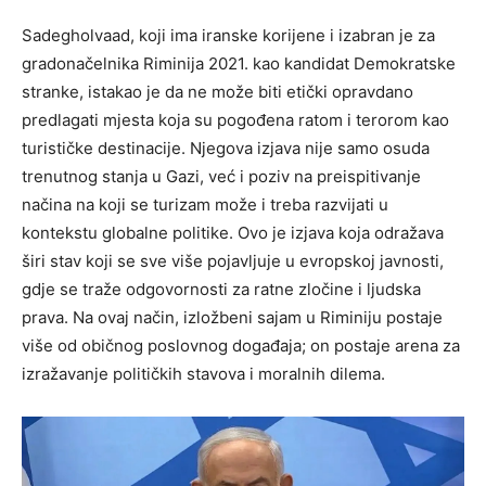
Sadegholvaad, koji ima iranske korijene i izabran je za
gradonačelnika Riminija 2021. kao kandidat Demokratske
stranke, istakao je da ne može biti etički opravdano
predlagati mjesta koja su pogođena ratom i terorom kao
turističke destinacije. Njegova izjava nije samo osuda
trenutnog stanja u Gazi, već i poziv na preispitivanje
načina na koji se turizam može i treba razvijati u
kontekstu globalne politike. Ovo je izjava koja odražava
širi stav koji se sve više pojavljuje u evropskoj javnosti,
gdje se traže odgovornosti za ratne zločine i ljudska
prava. Na ovaj način, izložbeni sajam u Riminiju postaje
više od običnog poslovnog događaja; on postaje arena za
izražavanje političkih stavova i moralnih dilema.