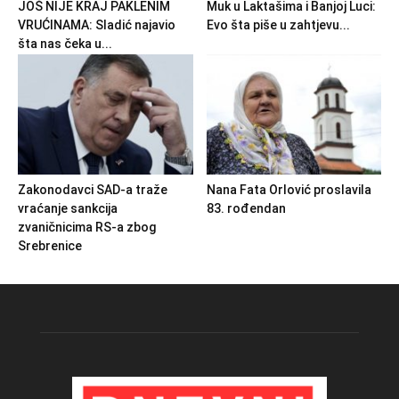
JOŠ NIJE KRAJ PAKLENIM
Muk u Laktašima i Banjoj Luci:
VRUĆINAMA: Sladić najavio
Evo šta piše u zahtjevu...
šta nas čeka u...
Zakonodavci SAD-a traže
Nana Fata Orlović proslavila
vraćanje sankcija
83. rođendan
zvaničnicima RS-a zbog
Srebrenice