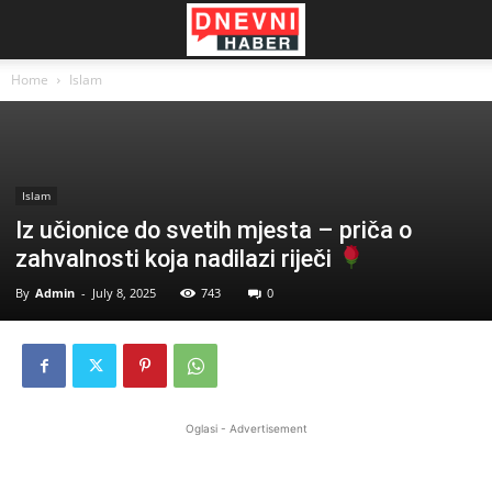
Home
Islam
Islam
Iz učionice do svetih mjesta – priča o
zahvalnosti koja nadilazi riječi
By
Admin
-
July 8, 2025
743
0
Oglasi - Advertisement