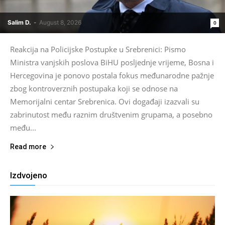
Salim D.
-
August 8, 2026
0
Reakcija na Policijske Postupke u Srebrenici: Pismo
Ministra vanjskih poslova BiHU posljednje vrijeme, Bosna i
Hercegovina je ponovo postala fokus međunarodne pažnje
zbog kontroverznih postupaka koji se odnose na
Memorijalni centar Srebrenica. Ovi događaji izazvali su
zabrinutost među raznim društvenim grupama, a posebno
među...
Read more
Izdvojeno