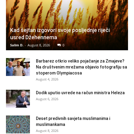
Kad šejtan izgovori svoje posljednje riječi
usred Džehennema
Salim D.
-
August 8, 2026
0
Barbarez otkrio veliko pojačanje za Zmajeve?
Na društvenim mrežama objavio fotografiju sa
stoperom Olympiacosa
August 4, 2026
Dodik uputio uvrede na račun ministra Heleza
August 6, 2026
Deset predivnih savjeta muslimanima i
muslimankama
August 8, 2026