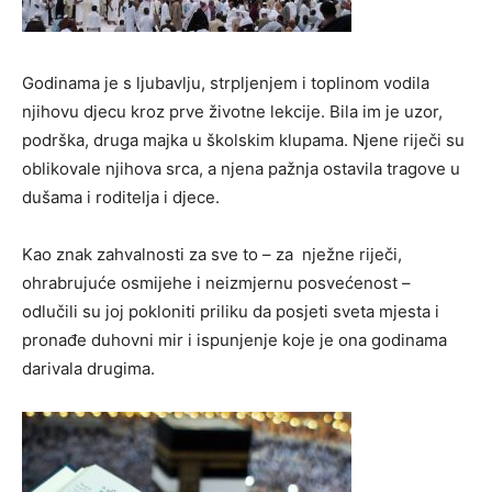
Godinama je s ljubavlju, strpljenjem i toplinom vodila
njihovu djecu kroz prve životne lekcije. Bila im je uzor,
podrška, druga majka u školskim klupama. Njene riječi su
oblikovale njihova srca, a njena pažnja ostavila tragove u
dušama i roditelja i djece.
Kao znak zahvalnosti za sve to – za nježne riječi,
ohrabrujuće osmijehe i neizmjernu posvećenost –
odlučili su joj pokloniti priliku da posjeti sveta mjesta i
pronađe duhovni mir i ispunjenje koje je ona godinama
darivala drugima.