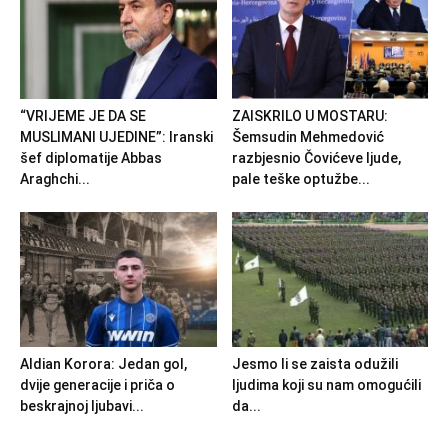
“VRIJEME JE DA SE
ZAISKRILO U MOSTARU:
MUSLIMANI UJEDINE”: Iranski
Šemsudin Mehmedović
šef diplomatije Abbas
razbjesnio Čovićeve ljude,
Araghchi...
pale teške optužbe...
Aldian Korora: Jedan gol,
Jesmo li se zaista odužili
dvije generacije i priča o
ljudima koji su nam omogućili
beskrajnoj ljubavi...
da...