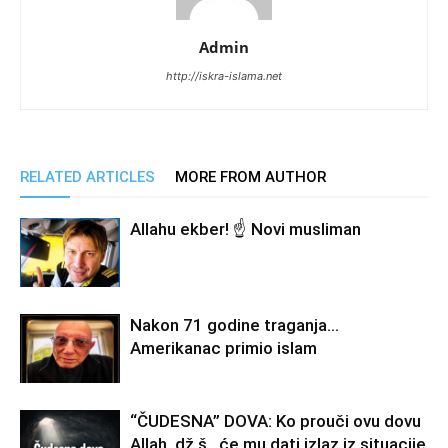
Admin
http://iskra-islama.net
RELATED ARTICLES
MORE FROM AUTHOR
Allahu ekber! ☝️ Novi musliman
Nakon 71 godine traganja…
Amerikanac primio islam
“ČUDESNA” DOVA: Ko prouči ovu dovu
Allah, dž.š., će mu dati izlaz iz situacije