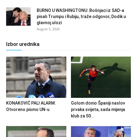
BURNO U WASHINGTONU: Bošnjaci iz SAD-a
pisali Trumpu i Rubiju, traže odgovor, Dodik u
glavnoj ulozi
August 5, 2026
Izbor urednika
KONAKOVIĆ PALI ALARM:
Golom donio Španiji naslov
Otvoreno pismo UN-u
prvaka svijeta, sada mijenja
klub za 50...