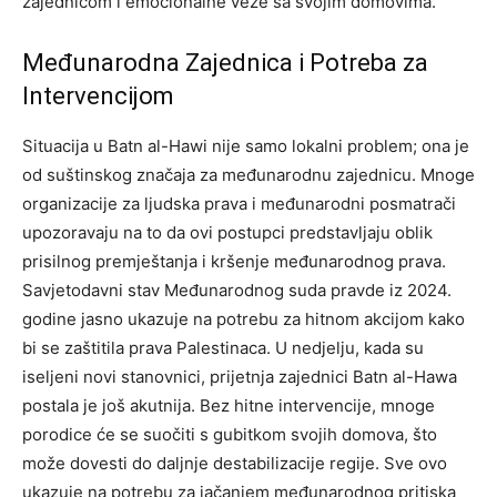
zajednicom i emocionalne veze sa svojim domovima.
Međunarodna Zajednica i Potreba za
Intervencijom
Situacija u Batn al-Hawi nije samo lokalni problem; ona je
od suštinskog značaja za međunarodnu zajednicu. Mnoge
organizacije za ljudska prava i međunarodni posmatrači
upozoravaju na to da ovi postupci predstavljaju oblik
prisilnog premještanja i kršenje međunarodnog prava.
Savjetodavni stav Međunarodnog suda pravde iz 2024.
godine jasno ukazuje na potrebu za hitnom akcijom kako
bi se zaštitila prava Palestinaca. U nedjelju, kada su
iseljeni novi stanovnici, prijetnja zajednici Batn al-Hawa
postala je još akutnija. Bez hitne intervencije, mnoge
porodice će se suočiti s gubitkom svojih domova, što
može dovesti do daljnje destabilizacije regije.
Sve ovo
ukazuje na potrebu za jačanjem međunarodnog pritiska