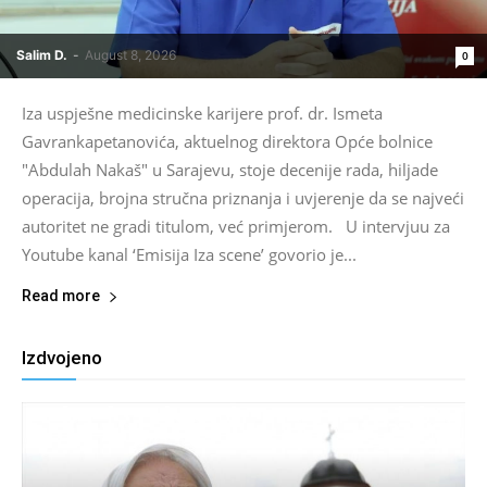
Salim D.
-
August 8, 2026
0
Iza uspješne medicinske karijere prof. dr. Ismeta
Gavrankapetanovića, aktuelnog direktora Opće bolnice
"Abdulah Nakaš" u Sarajevu, stoje decenije rada, hiljade
operacija, brojna stručna priznanja i uvjerenje da se najveći
autoritet ne gradi titulom, već primjerom. U intervjuu za
Youtube kanal ‘Emisija Iza scene’ govorio je...
Read more
Izdvojeno