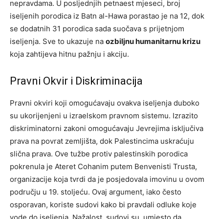
nepravdama. U posljednjih petnaest mjeseci, broj
iseljenih porodica iz Batn al-Hawa porastao je na 12, dok
se dodatnih 31 porodica sada suočava s prijetnjom
iseljenja. Sve to ukazuje na
ozbiljnu humanitarnu krizu
koja zahtijeva hitnu pažnju i akciju.
Pravni Okvir i Diskriminacija
Pravni okviri koji omogućavaju ovakva iseljenja duboko
su ukorijenjeni u izraelskom pravnom sistemu. Izrazito
diskriminatorni zakoni omogućavaju Jevrejima isključiva
prava na povrat zemljišta, dok Palestincima uskraćuju
slična prava. Ove tužbe protiv palestinskih porodica
pokrenula je Ateret Cohanim putem Benvenisti Trusta,
organizacije koja tvrdi da je posjedovala imovinu u ovom
području u 19. stoljeću. Ovaj argument, iako često
osporavan, koriste sudovi kako bi pravdali odluke koje
vode do iseljenja. Nažalost, sudovi su, umjesto da