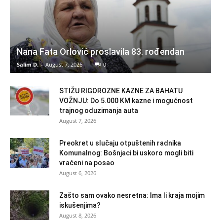
Nana Fata Orlović proslavila 83. rođendan
Salim D.
-
August 7, 2026
0
STIŽU RIGOROZNE KAZNE ZA BAHATU
VOŽNJU: Do 5.000 KM kazne i mogućnost
trajnog oduzimanja auta
August 7, 2026
Preokret u slučaju otpuštenih radnika
Komunalnog: Bošnjaci bi uskoro mogli biti
vraćeni na posao
August 6, 2026
Zašto sam ovako nesretna: Ima li kraja mojim
iskušenjima?
August 8, 2026