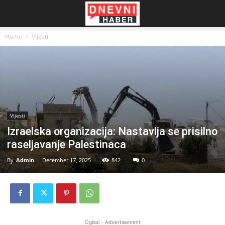
Home
Vijesti
Vijesti
Izraelska organizacija: Nastavlja se prisilno
raseljavanje Palestinaca
By
Admin
-
December 17, 2025
842
0
Oglasi - Advertisement