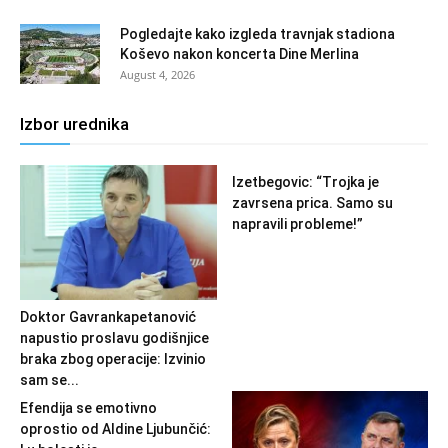
Pogledajte kako izgleda travnjak stadiona
Koševo nakon koncerta Dine Merlina
August 4, 2026
Izbor urednika
Izetbegovic: “Trojka je
zavrsena prica. Samo su
napravili probleme!”
Doktor Gavrankapetanović
napustio proslavu godišnjice
braka zbog operacije: Izvinio
sam se...
Efendija se emotivno
oprostio od Aldine Ljubunčić: