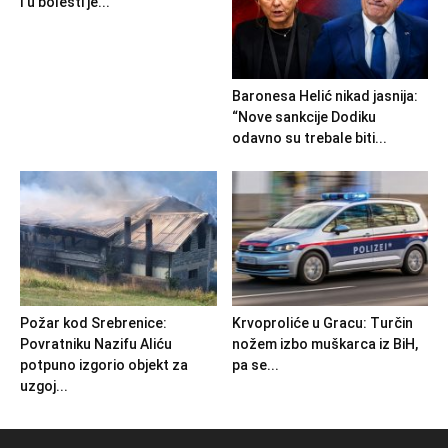
I u bolesti je...
Baronesa Helić nikad jasnija:
“Nove sankcije Dodiku
odavno su trebale biti...
Požar kod Srebrenice:
Krvoproliće u Gracu: Turčin
Povratniku Nazifu Aliću
nožem izbo muškarca iz BiH,
potpuno izgorio objekt za
pa se...
uzgoj...