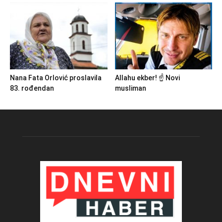
Nana Fata Orlović proslavila
Allahu ekber! ☝️ Novi
83. rođendan
musliman