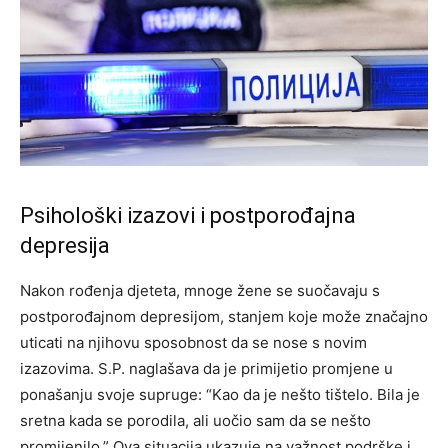
Psihološki izazovi i postporođajna
depresija
Nakon rođenja djeteta, mnoge žene se suočavaju s
postporođajnom depresijom, stanjem koje može značajno
uticati na njihovu sposobnost da se nose s novim
izazovima. S.P. naglašava da je primijetio promjene u
ponašanju svoje supruge: “Kao da je nešto tištelo. Bila je
sretna kada se porodila, ali uočio sam da se nešto
promijenilo.” Ova situacija ukazuje na važnost podrške i