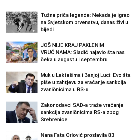
Tužna priča legende: Nekada je igrao
na Svjetskom prvenstvu, danas živi u
bijedi
JOŠ NIJE KRAJ PAKLENIM
VRUĆINAMA: Sladić najavio šta nas
čeka u augustu i septembru
Muk u Laktašima i Banjoj Luci: Evo šta
piše u zahtjevu za vraćanje sankcija
zvaničnicima u RS-u
Zakonodavci SAD-a traže vraćanje
sankcija zvaničnicima RS-a zbog
Srebrenice
Nana Fata Orlović proslavila 83.