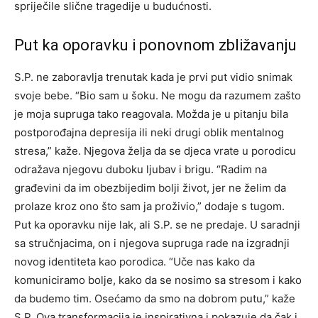
spriječile slične tragedije u budućnosti.
Put ka oporavku i ponovnom zbližavanju
S.P. ne zaboravlja trenutak kada je prvi put vidio snimak
svoje bebe. “Bio sam u šoku. Ne mogu da razumem zašto
je moja supruga tako reagovala. Možda je u pitanju bila
postporođajna depresija ili neki drugi oblik mentalnog
stresa,” kaže.
Njegova želja da se djeca vrate u porodicu
odražava njegovu duboku ljubav i brigu. “Radim na
građevini da im obezbijedim bolji život, jer ne želim da
prolaze kroz ono što sam ja proživio,” dodaje s tugom.
Put ka oporavku nije lak, ali S.P. se ne predaje. U saradnji
sa stručnjacima, on i njegova supruga rade na izgradnji
novog identiteta kao porodica. “Uče nas kako da
komuniciramo bolje, kako da se nosimo sa stresom i kako
da budemo tim.
Osećamo da smo na dobrom putu,” kaže
S.P. Ova transformacija je inspirativna i pokazuje da čak i