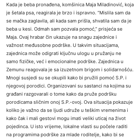
Kada je beba pronađena, komšinica Maja Miladinović, koja
je šetala psa, reagirala je brzo i ispravno. “Mislila sam da
se mačka zaglavila, ali kada sam prišla, shvatila sam da je
beba u kesi. Odmah sam pozvala pomoć,” prisjeća se
Maja.
Ovaj hrabar čin ukazuje na snagu zajednice i
važnost međusobne podrške. U takvim situacijama,
zajednica može odigrati ključnu ulogu u pružanju ne
samo fizičke, već i emocionalne podrške.
Zajednica u
Zemunu reagovala je sa izuzetnom brigom i solidarnošću.
Mnogi susjedi su se okupili kako bi pružili pomoć S.P. i
njegovoj porodici. Organizovani su sastanci na kojima su
građani razgovarali o tome kako da pruže podršku
porodicama sličnim onoj S.P.-ovoj.
Ova situacija pokazuje
koliko je važno da se ljudi udruže u teškim vremenima i
kako čak i mali gestovi mogu imati veliki uticaj na život
pojedinca. U isto vrijeme, lokalne vlasti su počele raditi
na programima podrške za mlade roditelje, kako bi se