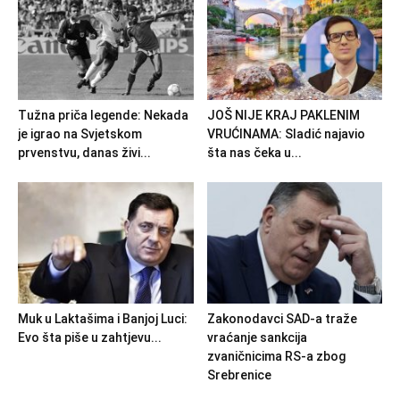
Tužna priča legende: Nekada
JOŠ NIJE KRAJ PAKLENIM
je igrao na Svjetskom
VRUĆINAMA: Sladić najavio
prvenstvu, danas živi...
šta nas čeka u...
Muk u Laktašima i Banjoj Luci:
Zakonodavci SAD-a traže
Evo šta piše u zahtjevu...
vraćanje sankcija
zvaničnicima RS-a zbog
Srebrenice