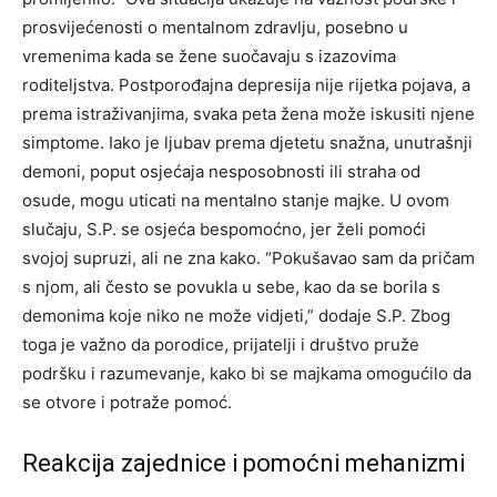
prosvijećenosti o mentalnom zdravlju, posebno u
vremenima kada se žene suočavaju s izazovima
roditeljstva. Postporođajna depresija nije rijetka pojava, a
prema istraživanjima, svaka peta žena može iskusiti njene
simptome. Iako je ljubav prema djetetu snažna, unutrašnji
demoni, poput osjećaja nesposobnosti ili straha od
osude, mogu uticati na mentalno stanje majke. U ovom
slučaju, S.P. se osjeća bespomoćno, jer želi pomoći
svojoj supruzi, ali ne zna kako. “Pokušavao sam da pričam
s njom, ali često se povukla u sebe, kao da se borila s
demonima koje niko ne može vidjeti,” dodaje S.P. Zbog
toga je važno da porodice, prijatelji i društvo pruže
podršku i razumevanje, kako bi se majkama omogućilo da
se otvore i potraže pomoć.
Reakcija zajednice i pomoćni mehanizmi