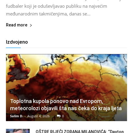
fudbaler koji je oduševljavao publiku na najvećim
međunarodnim takmičenjima, danas se...
Read more
Izdvojeno
Toplotna kupola ponovo nad Evropom,
meteorolozi objavili šta nas čeka do kraja ljeta
Salim D.
-
August 4, 2026
0
OŠTRE RIJEČI ZORANA MILANOVIĆA: “Dayton