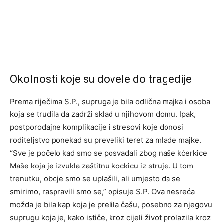
Okolnosti koje su dovele do tragedije
Prema riječima S.P., supruga je bila odlična majka i osoba
koja se trudila da zadrži sklad u njihovom domu. Ipak,
postporođajne komplikacije i stresovi koje donosi
roditeljstvo ponekad su preveliki teret za mlade majke.
“Sve je počelo kad smo se posvađali zbog naše kćerkice
Maše koja je izvukla zaštitnu kockicu iz struje. U tom
trenutku, oboje smo se uplašili, ali umjesto da se
smirimo, raspravili smo se,” opisuje S.P. Ova nesreća
možda je bila kap koja je prelila čašu, posebno za njegovu
suprugu koja je, kako ističe, kroz cijeli život prolazila kroz