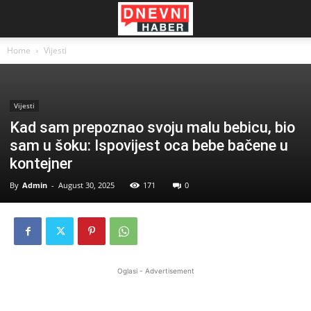
Home
Vijesti
Vijesti
Kad sam prepoznao svoju malu bebicu, bio
sam u šoku: Ispovijest oca bebe bačene u
kontejner
By
Admin
-
August 30, 2025
171
0
Oglasi - Advertisement