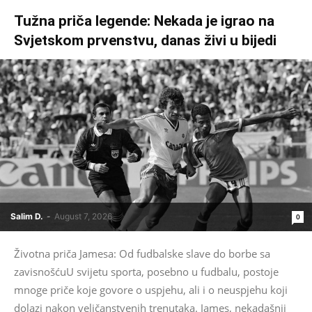
Tužna priča legende: Nekada je igrao na
Svjetskom prvenstvu, danas živi u bijedi
Salim D.
-
August 7, 2026
0
Životna priča Jamesa: Od fudbalske slave do borbe sa
zavisnošćuU svijetu sporta, posebno u fudbalu, postoje
mnoge priče koje govore o uspjehu, ali i o neuspjehu koji
dolazi nakon veličanstvenih trenutaka. James, nekadašnji