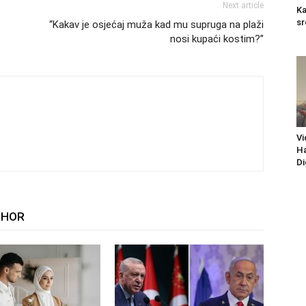
Next article
Ka
sr
“Kakav je osjećaj muža kad mu supruga na plaži
nosi kupaći kostim?”
Vi
Ha
Di
THOR