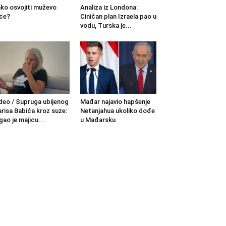
ko osvojiti muževo
Analiza iz Londona:
ce?
Ciničan plan Izraela pao u
vodu, Turska je...
deo / Supruga ubijenog
Mađar najavio hapšenje
risa Babića kroz suze:
Netanjahua ukoliko dođe
gao je majicu...
u Mađarsku