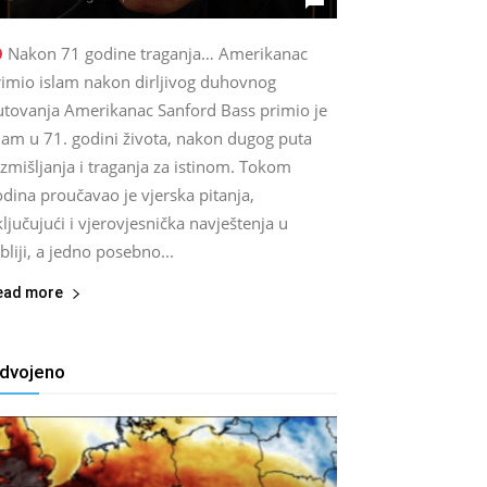
Nakon 71 godine traganja… Amerikanac
rimio islam nakon dirljivog duhovnog
utovanja Amerikanac Sanford Bass primio je
lam u 71. godini života, nakon dugog puta
zmišljanja i traganja za istinom. Tokom
dina proučavao je vjerska pitanja,
ljučujući i vjerovjesnička navještenja u
bliji, a jedno posebno...
ead more
zdvojeno