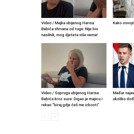
Video / Majka ubijenog Harisa
Kako osvoji
Babića shrvana od tuge: Nije bio
nasilnik, mog djeteta više nema!
Video / Supruga ubijenog Harisa
Mađar najav
Babića kroz suze: Digao je majicu i
ukoliko do
rekao “biraj gdje ćeš me izbosti”