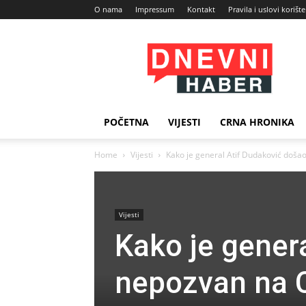
O nama
Impressum
Kontakt
Pravila i uslovi korišt
Dnevni
Haber
POČETNA
VIJESTI
CRNA HRONIKA
Home
Vijesti
Kako je general Atif Dudaković doša
Vijesti
Kako je gener
nepozvan na 