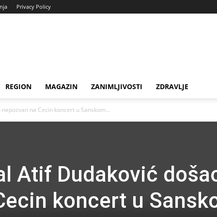
enja
Privacy Policy
REGION
MAGAZIN
ZANIMLJIVOSTI
ZDRAVLJE
o nepozvan na Cecin koncert u Sanskom...
al Atif Dudaković doša
Cecin koncert u Sans