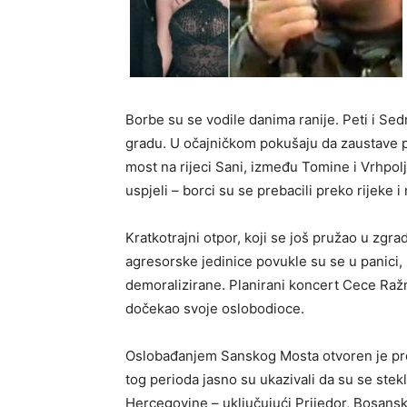
Borbe su se vodile danima ranije. Peti i Se
gradu. U očajničkom pokušaju da zaustave 
most na rijeci Sani, između Tomine i Vrhpolj
uspjeli – borci su se prebacili preko rijeke i 
Kratkotrajni otpor, koji se još pružao u zgra
agresorske jedinice povukle su se u panici
demoralizirane. Planirani koncert Cece Ražn
dočekao svoje oslobodioce.
Oslobađanjem Sanskog Mosta otvoren je prost
tog perioda jasno su ukazivali da su se stek
Hercegovine – uključujući Prijedor, Bosansk