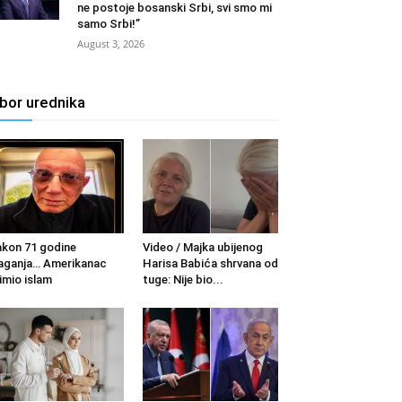
ne postoje bosanski Srbi, svi smo mi
samo Srbi!”
August 3, 2026
zbor urednika
kon 71 godine
Video / Majka ubijenog
aganja… Amerikanac
Harisa Babića shrvana od
imio islam
tuge: Nije bio...