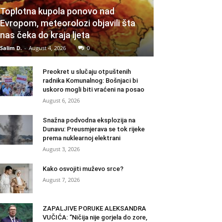
Toplotna kupola ponovo nad
Evropom, meteorolozi objavili šta
nas čeka do kraja ljeta
Salim D.
-
August 4, 2026
0
Preokret u slučaju otpuštenih
radnika Komunalnog: Bošnjaci bi
uskoro mogli biti vraćeni na posao
August 6, 2026
Snažna podvodna eksplozija na
Dunavu: Preusmjerava se tok rijeke
prema nuklearnoj elektrani
August 3, 2026
Kako osvojiti muževo srce?
August 7, 2026
ZAPALJIVE PORUKE ALEKSANDRA
VUČIĆA: “Ničija nije gorjela do zore,