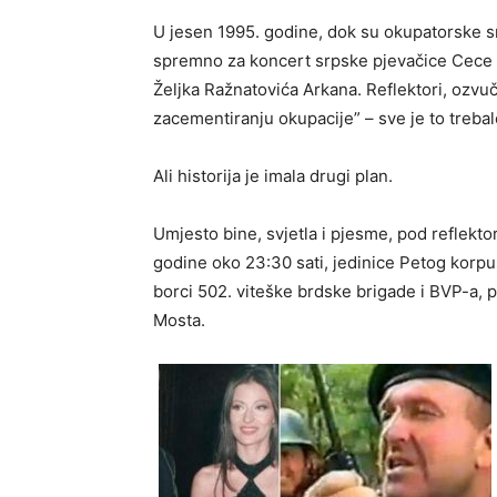
U jesen 1995. godine, dok su okupatorske s
spremno za koncert srpske pjevačice Cece 
Željka Ražnatovića Arkana. Reflektori, ozvuč
zacementiranju okupacije” – sve je to treba
Ali historija je imala drugi plan.
Umjesto bine, svjetla i pjesme, pod reflekto
godine oko 23:30 sati, jedinice Petog korp
borci 502. viteške brdske brigade i BVP-a, p
Mosta.