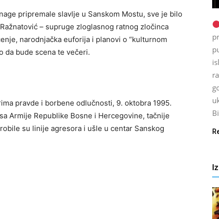
nage pripremale slavlje u Sanskom Mostu, sve je bilo
Ražnatović – supruge zloglasnog ratnog zločinca
p
enje, narodnjačka euforija i planovi o “kulturnom
p
lo da bude scena te večeri.
is
ra
go
uk
rima pravde i borbene odlučnosti, 9. oktobra 1995.
Bi
usa Armije Republike Bosne i Hercegovine, tačnije
robile su linije agresora i ušle u centar Sanskog
R
I