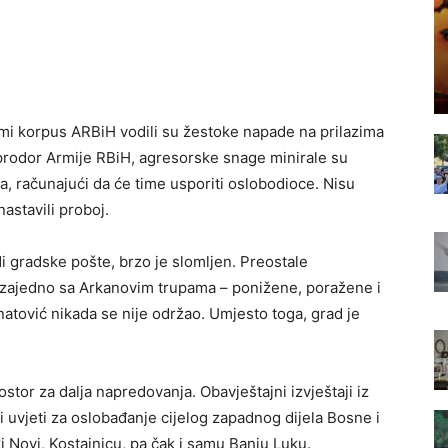
dmi korpus ARBiH vodili su žestoke napade na prilazima
prodor Armije RBiH, agresorske snage minirale su
a, računajući da će time usporiti oslobodioce. Nisu
nastavili proboj.
di gradske pošte, brzo je slomljen. Preostale
, zajedno sa Arkanovim trupama – ponižene, poražene i
atović nikada se nije održao. Umjesto toga, grad je
or za dalja napredovanja. Obavještajni izvještaji iz
li uvjeti za oslobađanje cijelog zapadnog dijela Bosne i
i Novi, Kostajnicu, pa čak i samu Banju Luku.