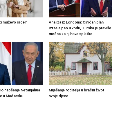
ti muževo srce?
Analiza iz Londona: Ciničan plan
Izraela pao u vodu, Turska je previše
moćna za njihove spletke
io hapšenje Netanjahua
Miješanje roditelja u bračni život
đe u Mađarsku
svoje djece