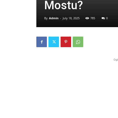
Mostu?
By
Admin
-
July 18, 2025
785
0
Ogl