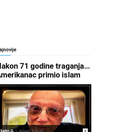
ajnovije
akon 71 godine traganja…
merikanac primio islam
Salim D.
-
August 7, 2026
0