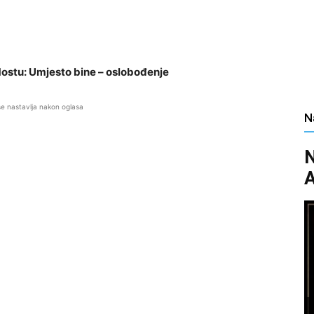
ostu: Umjesto bine – oslobođenje
se nastavlja nakon oglasa
N
N
A