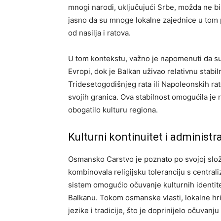
mnogi narodi, uključujući Srbe, možda ne bi op
jasno da su mnoge lokalne zajednice u tom p
od nasilja i ratova.
U tom kontekstu, važno je napomenuti da su te
Evropi, dok je Balkan uživao relativnu stabi
Tridesetogodišnjeg rata ili Napoleonskih r
svojih granica. Ova stabilnost omogućila je 
obogatilo kulturu regiona.
Kulturni kontinuitet i administr
Osmansko Carstvo je poznato po svojoj slože
kombinovala religijsku toleranciju s centra
sistem omogućio očuvanje kulturnih identitet
Balkanu. Tokom osmanske vlasti, lokalne hr
jezike i tradicije, što je doprinijelo očuvan