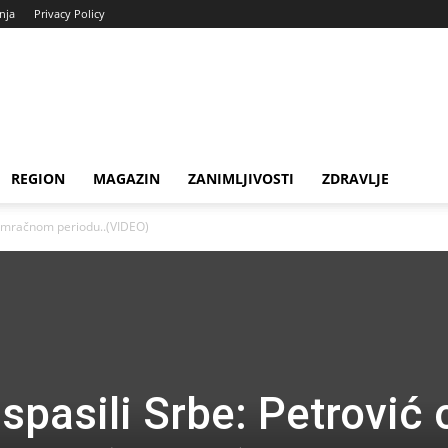
enja
Privacy Policy
REGION
MAGAZIN
ZANIMLJIVOSTI
ZDRAVLJE
 o mračnom periodu..(VIDEO)
spasili Srbe: Petrović 