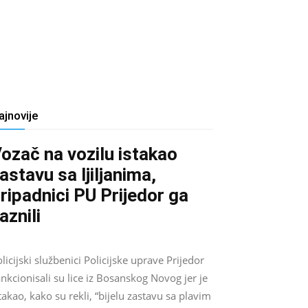
ajnovije
ozač na vozilu istakao
astavu sa ljiljanima,
ripadnici PU Prijedor ga
aznili
Salim D.
-
August 7, 2026
0
licijski službenici Policijske uprave Prijedor
nkcionisali su lice iz Bosanskog Novog jer je
takao, kako su rekli, “bijelu zastavu sa plavim