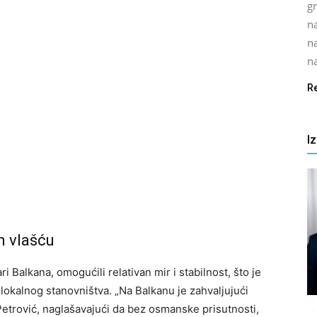
gr
na
n
na
R
I
m vlašću
i Balkana, omogućili relativan mir i stabilnost, što je
lokalnog stanovništva. „Na Balkanu je zahvaljujući
Petrović, naglašavajući da bez osmanske prisutnosti,