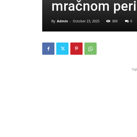
mračnom peri
By
Admin
-
October 23, 2025
369
0
Ogl