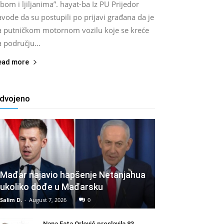
bom i ljiljanima”. hayat-ba Iz PU Prijedor
vode da su postupili po prijavi građana da je
a putničkom motornom vozilu koje se kreće
 području...
ead more
zdvojeno
Mađar najavio hapšenje Netanjahua
ukoliko dođe u Mađarsku
Salim D.
-
August 7, 2026
0
Nana Fata Orlović proslavila 83.