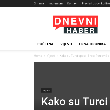
O nama
Impressum
Kontakt
Pravila i uslovi korišt
Dnevni
Haber
POČETNA
VIJESTI
CRNA HRONIKA
Home
Vijesti
Kako su Turci spasili Srbe: Petrović
Vijesti
Kako su Turci 