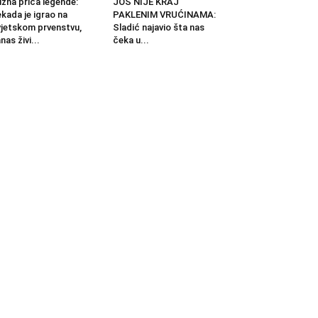
žna priča legende:
JOŠ NIJE KRAJ
kada je igrao na
PAKLENIM VRUĆINAMA:
jetskom prvenstvu,
Sladić najavio šta nas
nas živi...
čeka u...