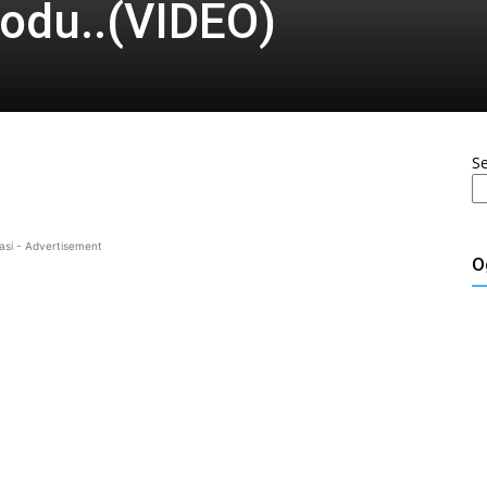
odu..(VIDEO)
S
asi - Advertisement
O