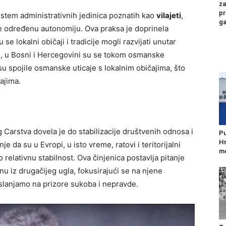
za
pr
istem administrativnih jedinica poznatih kao
vilajeti
,
ga
e određenu autonomiju. Ova praksa je doprinela
se lokalni običaji i tradicije mogli razvijati unutar
e, u Bosni i Hercegovini su se tokom osmanske
 su spojile osmanske uticaje s lokalnim običajima, što
ajima.
arstva dovela je do stabilizacije društvenih odnosa i
Pu
Hr
 da su u Evropi, u isto vreme, ratovi i teritorijalni
mo
o relativnu stabilnost. Ova činjenica postavlja pitanje
u iz drugačijeg ugla, fokusirajući se na njene
oslanjamo na prizore sukoba i nepravde.