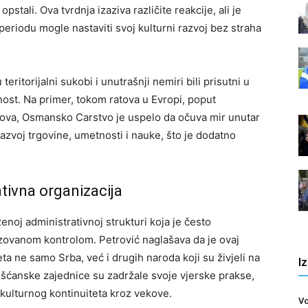
stali. Ova tvrdnja izaziva različite reakcije, ali je
eriodu mogle nastaviti svoj kulturni razvoj bez straha
ritorijalni sukobi i unutrašnji nemiri bili prisutni u
lnost. Na primer, tokom ratova u Evropi, poput
atova, Osmansko Carstvo je uspelo da očuva mir unutar
razvoj trgovine, umetnosti i nauke, što je dodatno
ativna organizacija
noj administrativnoj strukturi koja je često
lizovanom kontrolom. Petrović naglašava da je ovaj
a ne samo Srba, već i drugih naroda koji su živjeli na
I
išćanske zajednice su zadržale svoje vjerske prakse,
ju kulturnog kontinuiteta kroz vekove.
Vo