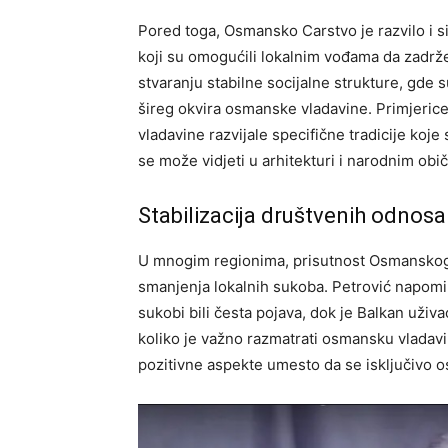
Pored toga, Osmansko Carstvo je razvilo i s
koji su omogućili lokalnim vođama da zadrž
stvaranju stabilne socijalne strukture, gde su 
šireg okvira osmanske vladavine. Primjeric
vladavine razvijale specifične tradicije koje
se može vidjeti u arhitekturi i narodnim obič
Stabilizacija društvenih odnosa
U mnogim regionima, prisutnost Osmanskog C
smanjenja lokalnih sukoba. Petrović napominje
sukobi bili česta pojava, dok je Balkan uživa
koliko je važno razmatrati osmansku vladavin
pozitivne aspekte umesto da se isključivo 