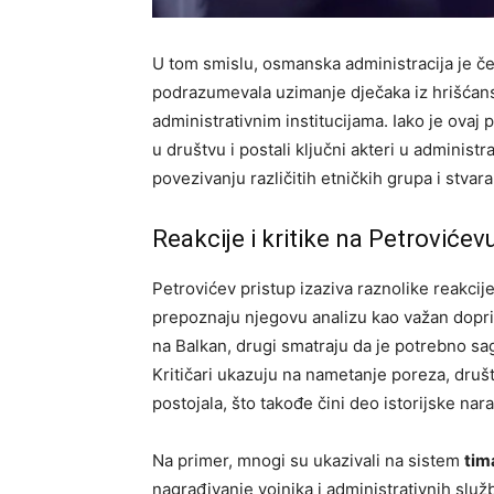
U tom smislu, osmanska administracija je če
podrazumevala uzimanje dječaka iz hrišćansk
administrativnim institucijama. Iako je ovaj
u društvu i postali ključni akteri u administ
povezivanju različitih etničkih grupa i stvar
Reakcije i kritike na Petrovićev
Petrovićev pristup izaziva raznolike reakcij
prepoznaju njegovu analizu kao važan dopr
na Balkan, drugi smatraju da je potrebno sa
Kritičari ukazuju na nametanje poreza, društ
postojala, što takođe čini deo istorijske nara
Na primer, mnogi su ukazivali na sistem
tim
nagrađivanje vojnika i administrativnih slu