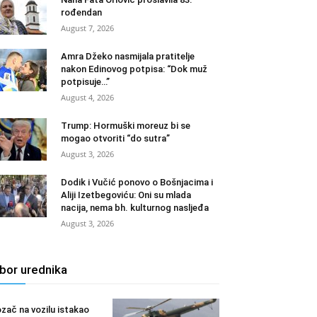
rođendan
August 7, 2026
Amra Džeko nasmijala pratitelje
nakon Edinovog potpisa: “Dok muž
potpisuje…”
August 4, 2026
Trump: Hormuški moreuz bi se
mogao otvoriti “do sutra”
August 3, 2026
Dodik i Vučić ponovo o Bošnjacima i
Aliji Izetbegoviću: Oni su mlada
nacija, nema bh. kulturnog nasljeđa
August 3, 2026
zbor urednika
zač na vozilu istakao