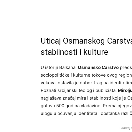
Uticaj Osmanskog Carstva
stabilnosti i kulture
U istoriji Balkana,
Osmansko Carstvo
predst
sociopolitičke i kulturne tokove ovog region
vekova, ostavila je dubok trag na identitet
Poznati srbijanski teolog i publicista,
Mirolj
naglašava značaj mira i stabilnosti koje je
gotovo 500 godina vladavine. Prema njegovim
ulogu u očuvanju identiteta i opstanka različ
Sadržaj 