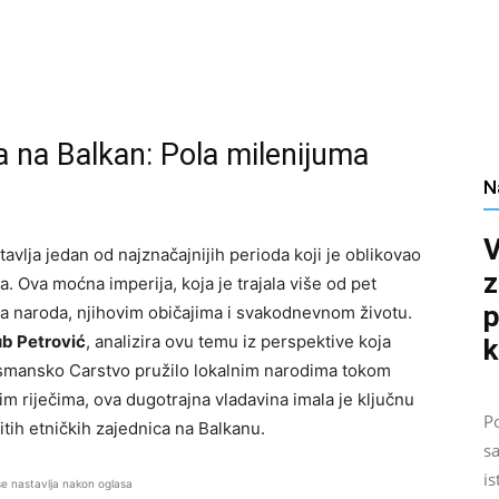
 na Balkan: Pola milenijuma
N
V
avlja jedan od najznačajnijih perioda koji je oblikovao
z
a. Ova moćna imperija, koja je trajala više od pet
p
ima naroda, njihovim običajima i svakodnevnom životu.
ub Petrović
, analizira ovu temu iz perspektive koja
k
 Osmansko Carstvo pružilo lokalnim narodima tokom
 riječima, ova dugotrajna vladavina imala je ključnu
Po
itih etničkih zajednica na Balkanu.
sa
is
se nastavlja nakon oglasa