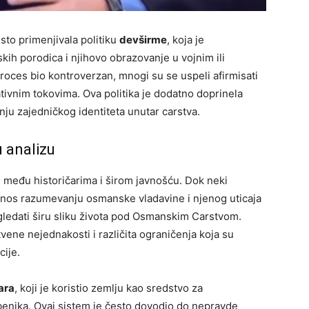
sto primenjivala politiku
devširme
, koja je
ih porodica i njihovo obrazovanje u vojnim ili
 proces bio kontroverzan, mnogi su se uspeli afirmisati
rativnim tokovima. Ova politika je dodatno doprinela
anju zajedničkog identiteta unutar carstva.
u analizu
e među historičarima i širom javnošću. Dok neki
inos razumevanju osmanske vladavine i njenog uticaja
gledati širu sliku života pod Osmanskim Carstvom.
vene nejednakosti i različita ograničenja koja su
cije.
ara
, koji je koristio zemlju kao sredstvo za
žbenika. Ovaj sistem je često dovodio do nepravde