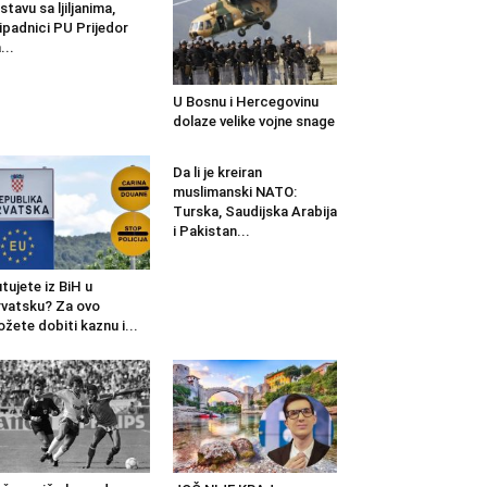
stavu sa ljiljanima,
ipadnici PU Prijedor
...
U Bosnu i Hercegovinu
dolaze velike vojne snage
Da li je kreiran
muslimanski NATO:
Turska, Saudijska Arabija
i Pakistan...
tujete iz BiH u
vatsku? Za ovo
žete dobiti kaznu i...