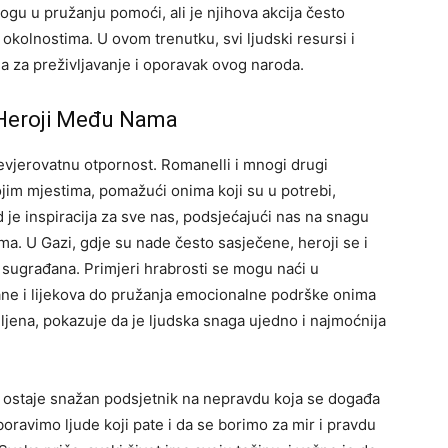
ogu u pružanju pomoći, ali je njihova akcija često
okolnostima. U ovom trenutku, svi ljudski resursi i
 za preživljavanje i oporavak ovog naroda.
: Heroji Među Nama
nevjerovatnu otpornost. Romanelli i mnogi drugi
ojim mjestima, pomažući onima koji su u potrebi,
 je inspiracija za sve nas, podsjećajući nas na snagu
ima.
U Gazi, gdje su nade često sasječene, heroji se i
h sugrađana. Primjeri hrabrosti se mogu naći u
ane i lijekova do pružanja emocionalne podrške onima
ljena, pokazuje da je ljudska snaga ujedno i najmoćnija
a ostaje snažan podsjetnik na nepravdu koja se događa
boravimo ljude koji pate i da se borimo za mir i pravdu