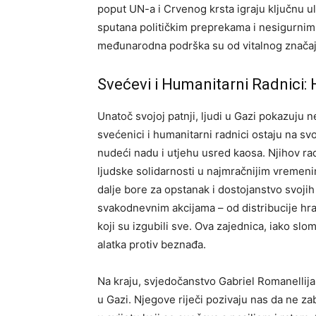
poput UN-a i Crvenog krsta igraju ključnu ul
sputana političkim preprekama i nesigurnim 
međunarodna podrška su od vitalnog značaja
Svećevi i Humanitarni Radnici
Unatoč svojoj patnji, ljudi u Gazi pokazuju 
svećenici i humanitarni radnici ostaju na sv
nudeći nadu i utjehu usred kaosa. Njihov rad
ljudske solidarnosti u najmračnijim vremen
dalje bore za opstanak i dostojanstvo svoji
svakodnevnim akcijama – od distribucije hr
koji su izgubili sve.
Ova zajednica, iako slom
alatka protiv beznađa.
Na kraju, svjedočanstvo Gabriel Romanellij
u Gazi. Njegove riječi pozivaju nas da ne za