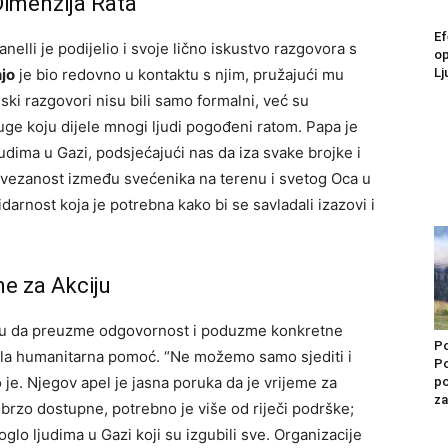
imenzija Rata
Ef
elli je podijelio i svoje lično iskustvo razgovora s
op
jo
je bio redovno u kontaktu s njim, pružajući mu
Lj
nski razgovori nisu bili samo formalni, već su
tuge koju dijele mnogi ljudi pogođeni ratom. Papa je
judima u Gazi, podsjećajući nas da iza svake brojke i
a povezanost između svećenika na terenu i svetog Oca u
darnost koja je potrebna kako bi se savladali izazovi i
e za Akciju
cu da preuzme odgovornost i poduzme konkretne
Po
ćila humanitarna pomoć. “Ne možemo samo sjediti i
Po
 je. Njegov apel je jasna poruka da je vrijeme za
po
za
 brzo dostupne, potrebno je više od riječi podrške;
lo ljudima u Gazi koji su izgubili sve.
Organizacije