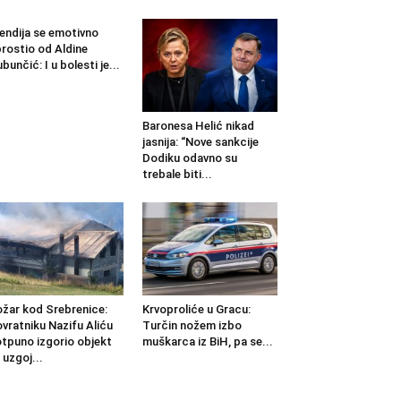
endija se emotivno
rostio od Aldine
ubunčić: I u bolesti je...
Baronesa Helić nikad
jasnija: “Nove sankcije
Dodiku odavno su
trebale biti...
žar kod Srebrenice:
Krvoproliće u Gracu:
vratniku Nazifu Aliću
Turčin nožem izbo
tpuno izgorio objekt
muškarca iz BiH, pa se...
 uzgoj...