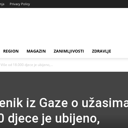
enja
Privacy Policy
REGION
MAGAZIN
ZANIMLJIVOSTI
ZDRAVLJE
Više od 18.000 djece je ubijeno,...
ćenik iz Gaze o užasima
 djece je ubijeno,