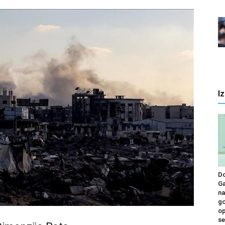
I
D
Ga
na
go
op
se