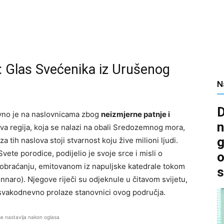
: Glas Svećenika iz Urušenog
N
D
onovno je na naslovnicama zbog
neizmjerne patnje i
n
Ova regija, koja se nalazi na obali Sredozemnog mora,
g
a tih naslova stoji stvarnost koju žive milioni ljudi.
vete porodice, podijelio je svoje srce i misli o
o
o obraćanju, emitovanom iz napuljske katedrale tokom
s
naro). Njegove riječi su odjeknule u čitavom svijetu,
svakodnevno prolaze stanovnici ovog područja.
se nastavlja nakon oglasa