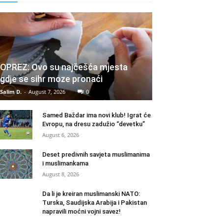
OPREZ: Ovo su najčešća mjesta
gdje se sihr moze pronaći
Salim D.
-
August 7, 2026
0
Samed Baždar ima novi klub! Igrat će
Evropu, na dresu zadužio “devetku”
August 6, 2026
Deset predivnih savjeta muslimanima
i muslimankama
August 8, 2026
Da li je kreiran muslimanski NATO:
Turska, Saudijska Arabija i Pakistan
napravili moćni vojni savez!