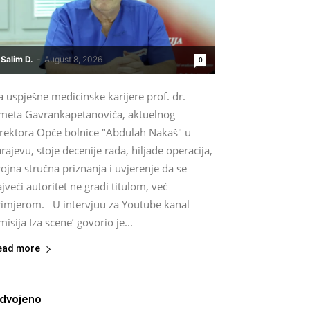
Salim D.
-
August 8, 2026
0
a uspješne medicinske karijere prof. dr.
smeta Gavrankapetanovića, aktuelnog
irektora Opće bolnice "Abdulah Nakaš" u
rajevu, stoje decenije rada, hiljade operacija,
ojna stručna priznanja i uvjerenje da se
jveći autoritet ne gradi titulom, već
rimjerom. U intervjuu za Youtube kanal
misija Iza scene’ govorio je...
ead more
zdvojeno