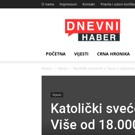
O nama
Impressum
Kontakt
Pravila i uslovi korišt
Dnevni
Haber
POČETNA
VIJESTI
CRNA HRONIKA
Home
Vijesti
Katolički svećenik iz Gaze o užasima: 
Vijesti
Katolički sve
Više od 18.000