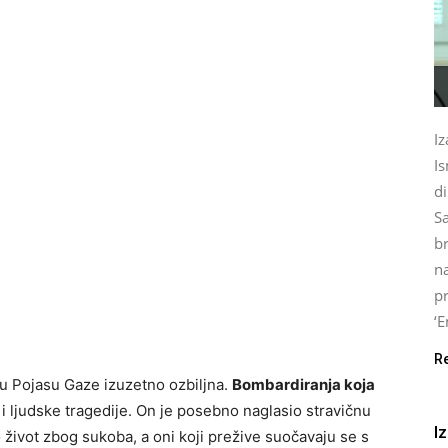
Iz
I
d
Sa
br
na
p
‘E
R
a u Pojasu Gaze izuzetno ozbiljna.
Bombardiranja koja
i ljudske tragedije. On je posebno naglasio stravičnu
I
o život zbog sukoba, a oni koji prežive suočavaju se s