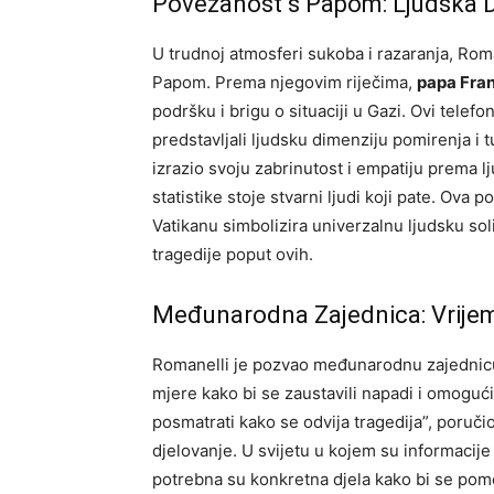
Povezanost s Papom: Ljudska D
U trudnoj atmosferi sukoba i razaranja, Roman
Papom. Prema njegovim riječima,
papa Fran
podršku i brigu o situaciji u Gazi. Ovi telefo
predstavljali ljudsku dimenziju pomirenja i 
izrazio svoju zabrinutost i empatiju prema l
statistike stoje stvarni ljudi koji pate. Ov
Vatikanu simbolizira univerzalnu ljudsku soli
tragedije poput ovih.
Međunarodna Zajednica: Vrijem
Romanelli je pozvao međunarodnu zajedni
mjere kako bi se zaustavili napadi i omogu
posmatrati kako se odvija tragedija”, poručio
djelovanje.
U svijetu u kojem su informacije
potrebna su konkretna djela kako bi se pomog