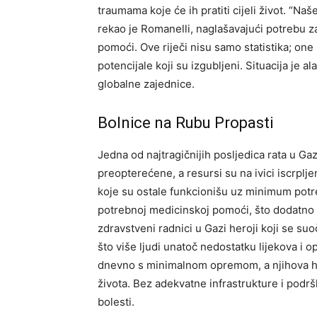
traumama koje će ih pratiti cijeli život. “Naš
rekao je Romanelli, naglašavajući potrebu
pomoći. Ove riječi nisu samo statistika; one
potencijale koji su izgubljeni. Situacija je
globalne zajednice.
Bolnice na Rubu Propasti
Jedna od najtragičnijih posljedica rata u Ga
preopterećene, a resursi su na ivici iscrpl
koje su ostale funkcionišu uz minimum potre
potrebnoj medicinskoj pomoći, što dodatno p
zdravstveni radnici u Gazi heroji koji se s
što više ljudi unatoč nedostatku lijekova i o
dnevno s minimalnom opremom, a njihova hr
života. Bez adekvatne infrastrukture i podrš
bolesti.