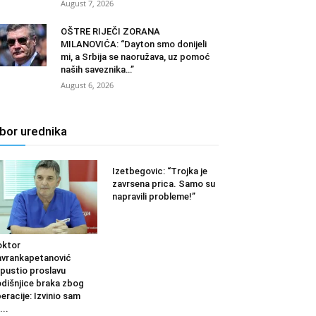
August 7, 2026
OŠTRE RIJEČI ZORANA
MILANOVIĆA: “Dayton smo donijeli
mi, a Srbija se naoružava, uz pomoć
naših saveznika…”
August 6, 2026
zbor urednika
Izetbegovic: “Trojka je
zavrsena prica. Samo su
napravili probleme!”
oktor
vrankapetanović
pustio proslavu
dišnjice braka zbog
eracije: Izvinio sam
...