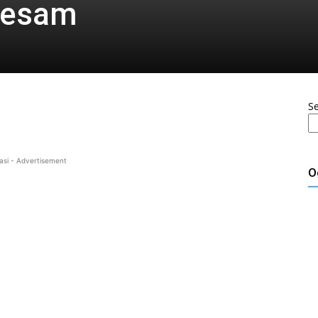
 jesam
S
asi - Advertisement
O