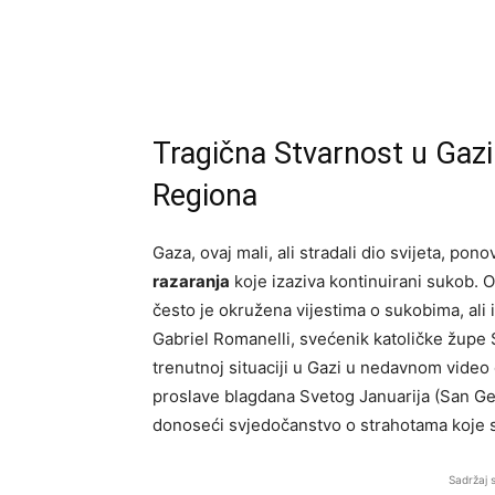
Tragična Stvarnost u Gazi
Regiona
Gaza, ovaj mali, ali stradali dio svijeta, p
razaranja
koje izaziva kontinuirani sukob. 
često je okružena vijestima o sukobima, ali iz
Gabriel Romanelli, svećenik katoličke župe S
trenutnoj situaciji u Gazi u nedavnom vide
proslave blagdana Svetog Januarija (San Gen
donoseći svjedočanstvo o strahotama koje 
Sadržaj 