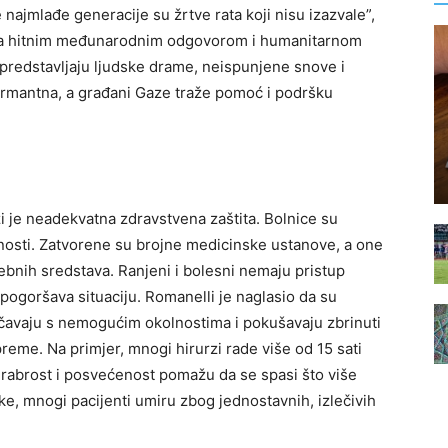
e najmlađe generacije su žrtve rata koji nisu izazvale”,
 za hitnim međunarodnim odgovorom i humanitarnom
 predstavljaju ljudske drame, neispunjene snove i
 alarmantna, a građani Gaze traže pomoć i podršku
zi je neadekvatna zdravstvena zaštita. Bolnice su
jenosti. Zatvorene su brojne medicinske ustanove, a one
bnih sredstava. Ranjeni i bolesni nemaju pristup
ogoršava situaciju. Romanelli je naglasio da su
uočavaju s nemogućim okolnostima i pokušavaju zbrinuti
preme. Na primjer, mnogi hirurzi rade više od 15 sati
abrost i posvećenost pomažu da se spasi što više
ke, mnogi pacijenti umiru zbog jednostavnih, izlečivih