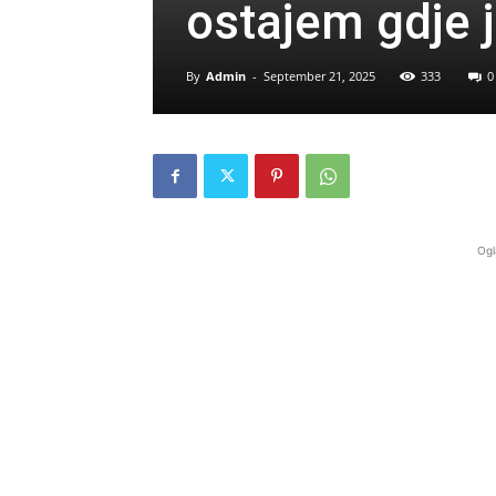
ostajem gdje
By
Admin
-
September 21, 2025
333
0
Ogl