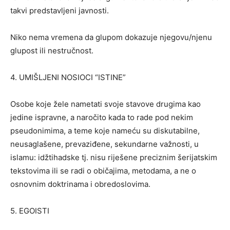
takvi predstavljeni javnosti.
Niko nema vremena da glupom dokazuje njegovu/njenu
glupost ili nestručnost.
4. UMIŠLJENI NOSIOCI “ISTINE”
Osobe koje žele nametati svoje stavove drugima kao
jedine ispravne, a naročito kada to rade pod nekim
pseudonimima, a teme koje nameću su diskutabilne,
neusaglašene, prevaziđene, sekundarne važnosti, u
islamu: idžtihadske tj. nisu riješene preciznim šerijatskim
tekstovima ili se radi o običajima, metodama, a ne o
osnovnim doktrinama i obredoslovima.
5. EGOISTI