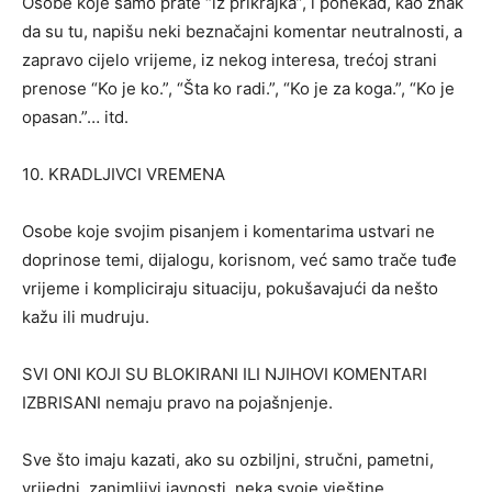
Osobe koje samo prate “iz prikrajka”, i ponekad, kao znak
da su tu, napišu neki beznačajni komentar neutralnosti, a
zapravo cijelo vrijeme, iz nekog interesa, trećoj strani
prenose “Ko je ko.”, “Šta ko radi.”, “Ko je za koga.”, “Ko je
opasan.”… itd.
10. KRADLJIVCI VREMENA
Osobe koje svojim pisanjem i komentarima ustvari ne
doprinose temi, dijalogu, korisnom, već samo trače tuđe
vrijeme i kompliciraju situaciju, pokušavajući da nešto
kažu ili mudruju.
SVI ONI KOJI SU BLOKIRANI ILI NJIHOVI KOMENTARI
IZBRISANI nemaju pravo na pojašnjenje.
Sve što imaju kazati, ako su ozbiljni, stručni, pametni,
vrijedni, zanimljivi javnosti, neka svoje vještine,