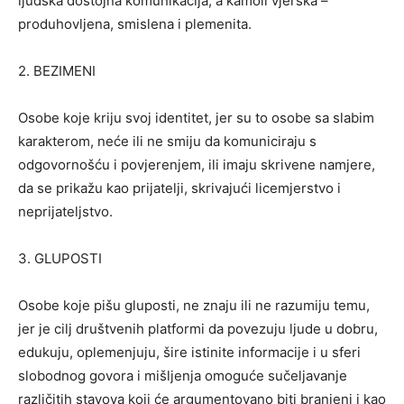
ljudska dostojna komunikacija, a kamoli vjerska –
produhovljena, smislena i plemenita.
2. BEZIMENI
Osobe koje kriju svoj identitet, jer su to osobe sa slabim
karakterom, neće ili ne smiju da komuniciraju s
odgovornošću i povjerenjem, ili imaju skrivene namjere,
da se prikažu kao prijatelji, skrivajući licemjerstvo i
neprijateljstvo.
3. GLUPOSTI
Osobe koje pišu gluposti, ne znaju ili ne razumiju temu,
jer je cilj društvenih platformi da povezuju ljude u dobru,
edukuju, oplemenjuju, šire istinite informacije i u sferi
slobodnog govora i mišljenja omoguće sučeljavanje
različitih stavova koji će argumentovano biti branjeni i kao