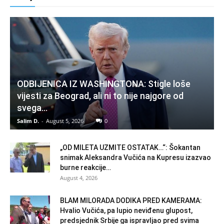
ODBIJENICA IZ WASHINGTONA: Stigle loše
vijesti za Beograd, ali ni to nije najgore od
svega…
Salim D.
-
August 5, 2026
0
„OD MILETA UZMITE OSTATAK…“: Šokantan
snimak Aleksandra Vučića na Kupresu izazvao
burne reakcije…
August 4, 2026
BLAM MILORADA DODIKA PRED KAMERAMA:
Hvalio Vučića, pa lupio neviđenu glupost,
predsjednik Srbije ga ispravljao pred svima