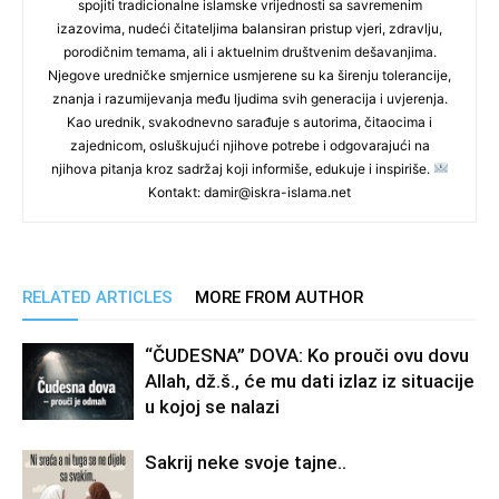
spojiti tradicionalne islamske vrijednosti sa savremenim
izazovima, nudeći čitateljima balansiran pristup vjeri, zdravlju,
porodičnim temama, ali i aktuelnim društvenim dešavanjima.
Njegove uredničke smjernice usmjerene su ka širenju tolerancije,
znanja i razumijevanja među ljudima svih generacija i uvjerenja.
Kao urednik, svakodnevno sarađuje s autorima, čitaocima i
zajednicom, osluškujući njihove potrebe i odgovarajući na
njihova pitanja kroz sadržaj koji informiše, edukuje i inspiriše.
Kontakt: damir@iskra-islama.net
RELATED ARTICLES
MORE FROM AUTHOR
“ČUDESNA” DOVA: Ko prouči ovu dovu
Allah, dž.š., će mu dati izlaz iz situacije
u kojoj se nalazi
Sakrij neke svoje tajne..