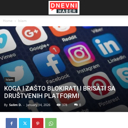
Home
Islam
Islam
KOGA I ZAŠTO BLOKIRATI I BRISATI SA
DRUŠTVENIH PLATFORMI
By
Salim D.
-
January 14, 2026
378
0