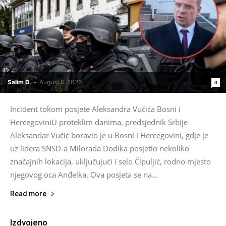
Salim D.
-
August 6, 2026
0
Incident tokom posjete Aleksandra Vučića Bosni i
HercegoviniU proteklim danima, predsjednik Srbije
Aleksandar Vučić boravio je u Bosni i Hercegovini, gdje je
uz lidera SNSD-a Milorada Dodika posjetio nekoliko
značajnih lokacija, uključujući i selo Čipuljić, rodno mjesto
njegovog oca Anđelka. Ova posjeta se na...
Read more
Izdvojeno