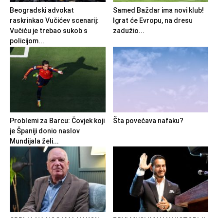
Beogradski advokat
Samed Baždar ima novi klub!
raskrinkao Vučićev scenarij:
Igrat će Evropu, na dresu
Vučiću je trebao sukob s
zadužio...
policijom...
Problemi za Barcu: Čovjek koji
Šta povećava nafaku?
je Španiji donio naslov
Mundijala želi...