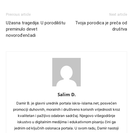
Previous article
Next article
Užasna tragedija: U porodilištu
Tvoja porodica je preča od
preminulo devet
društva
novorođenčadi
Salim D.
Damir B. je glavni urednik portala iskra-islama.net, posvećen
promociji duhovnih, moralnih i društveno korisnih vrijednosti kroz
kvalitetan i pažljivo odabran sadržaj. Njegovo višegodišnje
iskustvo u digitalnim medijima i edukativnom pisanju čini ga
jednim od ključnih oslonaca portala. U svom radu, Damir nastoji