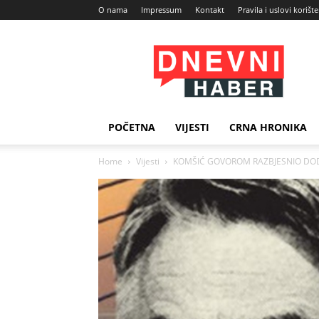
O nama
Impressum
Kontakt
Pravila i uslovi korišt
Dnevni
Haber
POČETNA
VIJESTI
CRNA HRONIKA
Home
Vijesti
KOMŠIĆ GOVOROM RAZBJESNIO DODIKA: