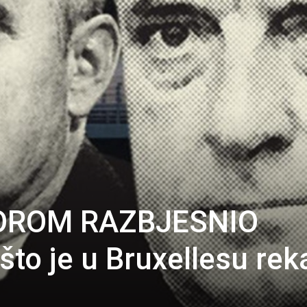
OROM RAZBJESNIO
što je u Bruxellesu rek