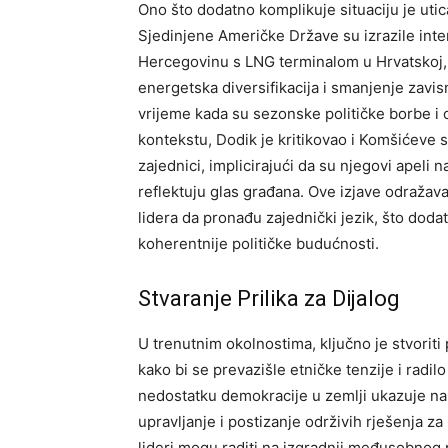
Ono što dodatno komplikuje situaciju je utic
Sjedinjene Američke Države su izrazile inte
Hercegovinu s LNG terminalom u Hrvatskoj,
energetska diversifikacija i smanjenje zavis
vrijeme kada su sezonske političke borbe 
kontekstu, Dodik je kritikovao i Komšićeve s
zajednici, implicirajući da su njegovi apel
reflektuju glas građana.
Ove izjave odražava
lidera da pronađu zajednički jezik, što doda
koherentnije političke budućnosti.
Stvaranje Prilika za Dijalog
U trenutnim okolnostima, ključno je stvoriti
kako bi se prevazišle etničke tenzije i radil
nedostatku demokracije u zemlji ukazuje na
upravljanje i postizanje održivih rješenja z
lideri mogu raditi na izgradnji međusobnog p