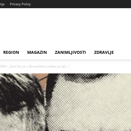
enja
Privacy Policy
REGION
MAGAZIN
ZANIMLJIVOSTI
ZDRAVLJE
 „Sve što je u Bruxellesu rekao je laž…“