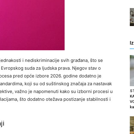
I
ednakosti i nediskriminacije svih građana, što se
Evropskog suda za ljudska prava. Njegov stav o
rocesa pred opće izbore 2026. godine dodatno je
ndardima, koji su od suštinskog značaja za nastavak
ektive, važno je napomenuti kako su izborni procesi u
S
K
acijama, što dodatno otežava postizanje stabilnosti i
VO
ka
ji