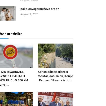
Kako osvojiti muževo srce?
August 7, 2026
zbor urednika
TIŽU RIGOROZNE
Adnan očistio ulaze u
AZNE ZA BAHATU
Mostar, Jablanicu, Konjic
ŽNJU: Do 5.000 KM
i Prozor: “Nisam čistio...
zne i...