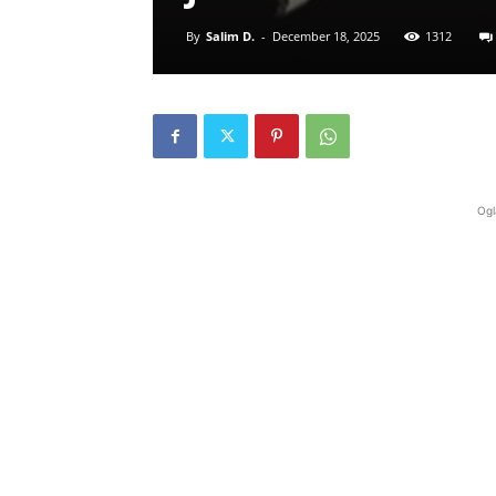
By
Salim D.
-
December 18, 2025
1312
Ogl