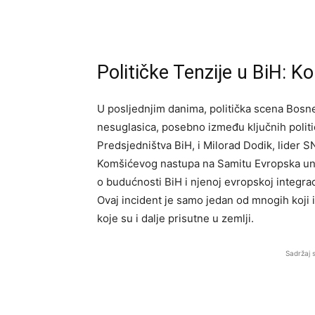
Političke Tenzije u BiH: K
U posljednjim danima, politička scena Bosn
nesuglasica, posebno između ključnih politi
Predsjedništva BiH, i Milorad Dodik, lider SN
Komšićevog nastupa na Samitu Evropska unij
o budućnosti BiH i njenoj evropskoj integraci
Ovaj incident je samo jedan od mnogih koji il
koje su i dalje prisutne u zemlji.
Sadržaj 