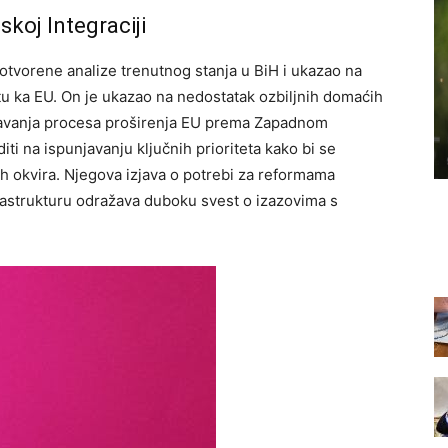
koj Integraciji
otvorene analize trenutnog stanja u BiH i ukazao na
u ka EU. On je ukazao na nedostatak ozbiljnih domaćih
oravanja procesa proširenja EU prema Zapadnom
ti na ispunjavanju ključnih prioriteta kako bi se
h okvira. Njegova izjava o potrebi za reformama
rastrukturu odražava duboku svest o izazovima s