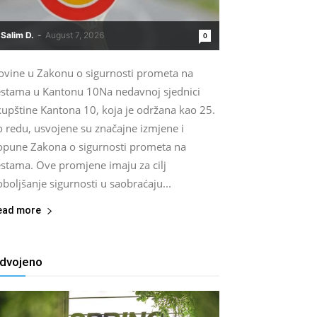
Salim D.
-
August 7, 2026
0
ovine u Zakonu o sigurnosti prometa na
estama u Kantonu 10Na nedavnoj sjednici
kupštine Kantona 10, koja je održana kao 25.
o redu, usvojene su značajne izmjene i
opune Zakona o sigurnosti prometa na
estama. Ove promjene imaju za cilj
boljšanje sigurnosti u saobraćaju...
ead more
zdvojeno