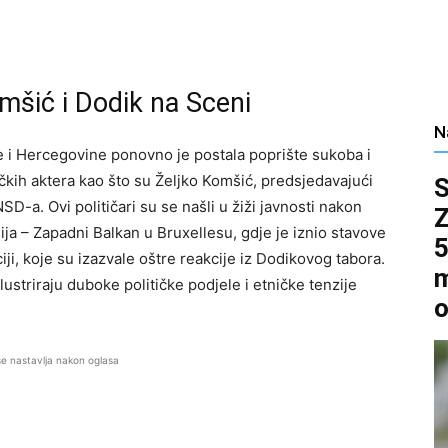
omšić i Dodik na Sceni
N
e i Hercegovine ponovno je postala poprište sukoba i
čkih aktera kao što su Željko Komšić, predsjedavajući
SD-a. Ovi političari su se našli u žiži javnosti nakon
a – Zapadni Balkan u Bruxellesu, gdje je iznio stavove
5
ji, koje su izazvale oštre reakcije iz Dodikovog tabora.
m
ustriraju duboke političke podjele i etničke tenzije
o
se nastavlja nakon oglasa