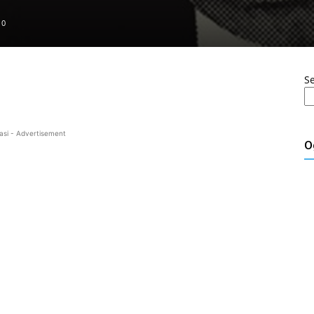
0
S
asi - Advertisement
O