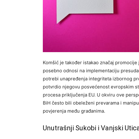
Komšić je također istakao značaj promocije j
posebno odnosi na implementaciju presuda 
potrebi unapređenja integriteta izbornog p
potvrdio njegovu posvećenost evropskim sta
procesa priključenja EU. U okviru ove persp
BiH često bili obeleženi prevarama i manipul
povjerenja među građanima.
Unutrašnji Sukobi i Vanjski Utica