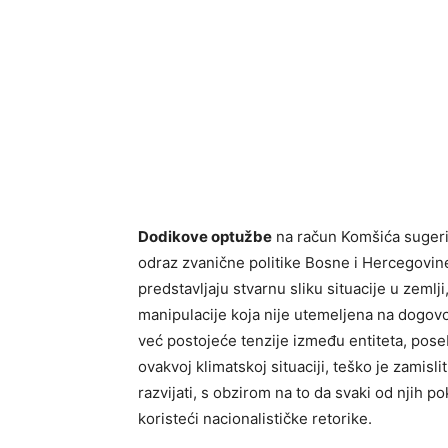
Dodikove optužbe
na račun Komšića sugerir
odraz zvanične politike Bosne i Hercegovine.
predstavljaju stvarnu sliku situacije u zemlji
manipulacije koja nije utemeljena na dogov
već postojeće tenzije između entiteta, pos
ovakvoj klimatskoj situaciji, teško je zamisli
razvijati, s obzirom na to da svaki od njih p
koristeći nacionalističke retorike.