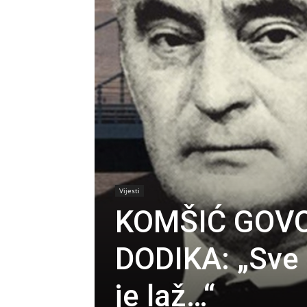
Vijesti
KOMŠIĆ GOV
DODIKA: „Sve 
je laž…“