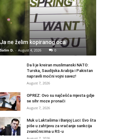
Ja ne želim kopiranog oca
Salim D.
-
August 4, 2026
0
Da li je kreiran muslimanski NATO:
Turska, Saudijska Arabija i Pakistan
napravili moćni vojni savez!
August 7, 2026
OPREZ: Ovo su najčešća mjesta gdje
se sihr moze pronaći
August 7, 2026
Muk u Laktašima i Banjoj Luci: Evo šta
piše u zahtjevu za vraćanje sankcija
zvaničnicima u RS-u
August 7, 2026