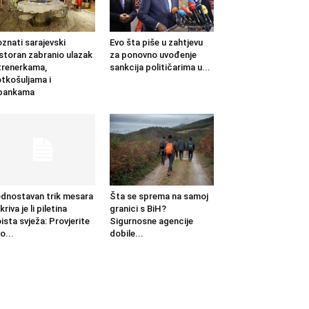
znati sarajevski
Evo šta piše u zahtjevu
storan zabranio ulazak
za ponovno uvođenje
trenerkama,
sankcija političarima u...
tkošuljama i
apankama
dnostavan trik mesara
Šta se sprema na samoj
kriva je li piletina
granici s BiH?
ista svježa: Provjerite
Sigurnosne agencije
o...
dobile...