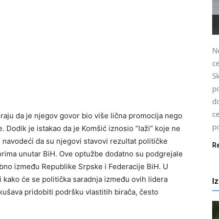
N
c
S
p
d
c
aju da je njegov govor bio više lična promocija nego
po
 Dodik je istakao da je Komšić iznosio “laži” koje ne
, navodeći da su njegovi stavovi rezultat političke
R
orima unutar BiH. Ove optužbe dodatno su podgrejale
ebno između Republike Srpske i Federacije BiH. U
ti kako će se politička saradnja između ovih lidera
I
okušava pridobiti podršku vlastitih birača, često