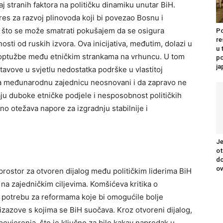
aj stranih faktora na političku dinamiku unutar BiH.
res za razvoj plinovoda koji bi povezao Bosnu i
 što se može smatrati pokušajem da se osigura
Po
re
nosti od ruskih izvora.
Ova inicijativa, međutim, dolazi u
u 
i optužbe među etničkim strankama na vrhuncu. U tom
po
j
tavove u svjetlu nedostatka podrške u vlastitoj
i na međunarodnu zajednicu neosnovani i da zapravo ne
ju duboke etničke podjele i nesposobnost političkih
tno otežava napore za izgradnju stabilnije i
Je
ot
do
ov
 prostor za otvoren dijalog među političkim liderima BiH
o na zajedničkim ciljevima.
Komšićeva kritika o
 potrebu za reformama koje bi omogućile bolje
a izazove s kojima se BiH suočava. Kroz otvoreni dijalog,
ovjerenja, što je ključno za bilo kakav napredak u