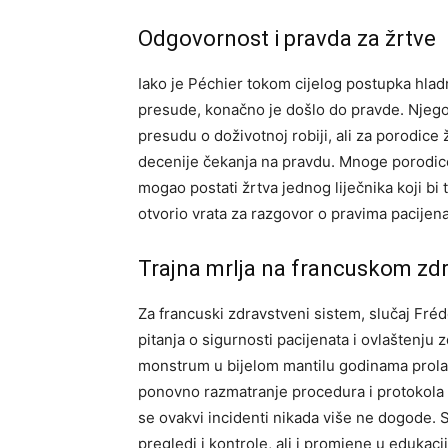
Odgovornost i pravda za žrtve
Iako je Péchier tokom cijelog postupka hladn
presude, konačno je došlo do pravde. Njego
presudu o doživotnoj robiji, ali za porodic
decenije čekanja na pravdu.
Mnoge porodice
mogao postati žrtva jednog liječnika koji bi t
otvorio vrata za razgovor o pravima pacijena
Trajna mrlja na francuskom z
Za francuski zdravstveni sistem, slučaj Fréd
pitanja o sigurnosti pacijenata i ovlaštenju
monstrum u bijelom mantilu godinama prol
ponovno razmatranje procedura i protokola 
se ovakvi incidenti nikada više ne dogode.
S
pregledi i kontrole, ali i promjene u edukaci