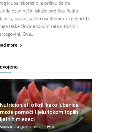
og kluba iskoristio je priliku da na
kandalozan način iskaže podršku Ratku
ladiću, pravosnažno osuđenom za genocid i
uge teške zločine tokom rata u Bosni i
rcegovini. Ova...
ead more
zdvojeno
Nutricionisti otkrili kako lubenica
može pomoći tijelu tokom toplih
ljetnih mjeseci
Salim D.
-
August 3, 2026
0