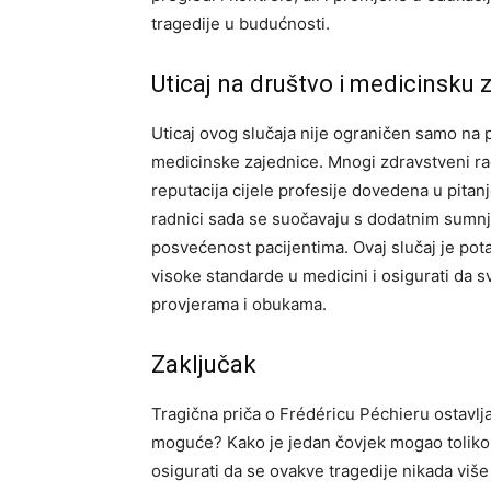
tragedije u budućnosti.
Uticaj na društvo i medicinsku 
Uticaj ovog slučaja nije ograničen samo na 
medicinske zajednice. Mnogi zdravstveni radn
reputacija cijele profesije dovedena u pitan
radnici sada se suočavaju s dodatnim sumnja
posvećenost pacijentima.
Ovaj slučaj je pot
visoke standarde u medicini i osigurati da 
provjerama i obukama.
Zaključak
Tragična priča o Frédéricu Péchieru ostavlj
moguće? Kako je jedan čovjek mogao toliko
osigurati da se ovakve tragedije nikada vi