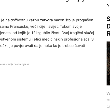
N
S
je na doživotnu kaznu zatvora nakon što je proglašen
D
e samo Francusku, već i cijeli svijet. Tokom svoje
R
nata, od kojih je 12 izgubilo život. Ovaj tragični slučaj
avstvenom sistemu i etici medicinskih profesionalaca. S
eško je povjerovati da je neko ko je trebao čuvati
se nastavlja nakon oglasa
Ve
s
C