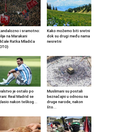
andalozno i sramotno:
Kako možemo biti sretni
lije na Marakani
dok su drugi među nama
ličale Ratka Mladića
nesretni
OTO)
valstvo je ostalo po
Muslimani su postali
rani: Real Madrid se
beznačajni u odnosu na
lasio nakon teškog...
druge narode, nakon
što...