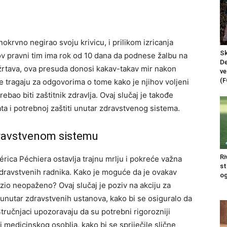
okrvno negirao svoju krivicu, i prilikom izricanja
Sk
v pravni tim ima rok od 10 dana da podnese žalbu na
De
e žrtava, ova presuda donosi kakav-takav mir nakon
ve
(F
 tragaju za odgovorima o tome kako je njihov voljeni
rebao biti zaštitnik zdravlja. Ovaj slučaj je takođe
ta i potrebnoj zaštiti unutar zdravstvenog sistema.
dravstvenom sistemu
Ri
érica Péchiera ostavlja trajnu mrlju i pokreće važna
st
 zdravstvenih radnika. Kako je moguće da je ovakav
og
azio neopaženo?
Ovaj slučaj je poziv na akciju za
unutar zdravstvenih ustanova, kako bi se osiguralo da
tručnjaci upozoravaju da su potrebni rigorozniji
ji medicinskog osoblja, kako bi se spriječile slične