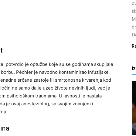
ov
s
M
dr
He
R
t
e, potvrdio je optužbe koje su se godinama skupljale i
I
u borbu. Péchier je navodno kontaminirao infuzijske
enadne srčane zastoje ili smrtonosna krvarenja kod
 zločin ne samo da je uzeo živote nevinih ljudi, već je i
kom psihološkom traumama. U javnosti je nastala
da je ovaj anesteziolog, sa svojim znanjem i
tnje.
dina