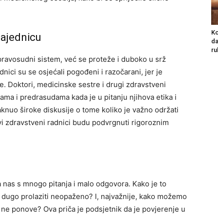
Ko
zajednicu
da
ru
pravosudni sistem, već se proteže i duboko u srž
ici su se osjećali pogođeni i razočarani, jer je
je.
Doktori, medicinske sestre i drugi zdravstveni
ma i predrasudama kada je u pitanju njihova etika i
aknuo široke diskusije o tome koliko je važno održati
svi zdravstveni radnici budu podvrgnuti rigoroznim
a nas s mnogo pitanja i malo odgovora. Kako je to
 dugo prolaziti neopaženo? I, najvažnije, kako možemo
še ne ponove?
Ova priča je podsjetnik da je povjerenje u