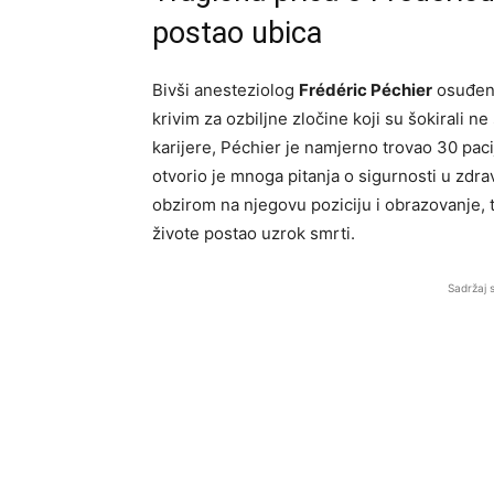
postao ubica
Bivši anesteziolog
Frédéric Péchier
osuđen 
krivim za ozbiljne zločine koji su šokirali n
karijere, Péchier je namjerno trovao 30 pacije
otvorio je mnoga pitanja o sigurnosti u zdr
obzirom na njegovu poziciju i obrazovanje, t
živote postao uzrok smrti.
Sadržaj 