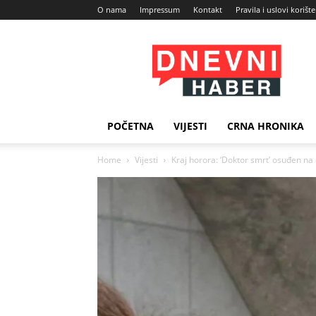
O nama
Impressum
Kontakt
Pravila i uslovi korišt
Dnevni
Haber
POČETNA
VIJESTI
CRNA HRONIKA
Home
Vijesti
Kraj horora: ‘Doktor smrt’ osuđen na 