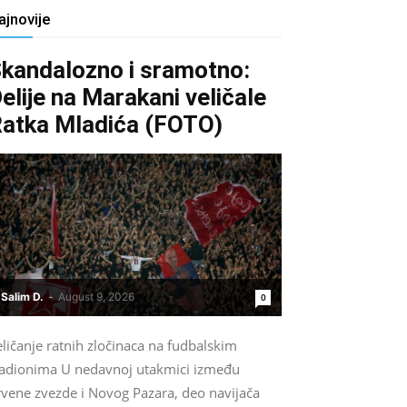
ajnovije
kandalozno i sramotno:
elije na Marakani veličale
atka Mladića (FOTO)
Salim D.
-
August 9, 2026
0
ličanje ratnih zločinaca na fudbalskim
tadionima U nedavnoj utakmici između
rvene zvezde i Novog Pazara, deo navijača