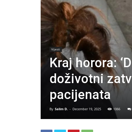
Vijesti
Kraj horora: ‘
doživotni zat
pacijenata
By
Salim D.
-
December 19, 2025
1066