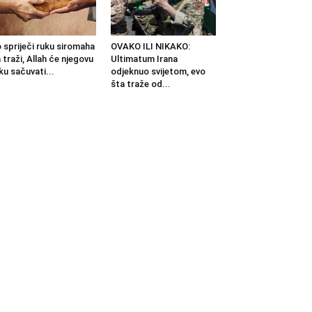
 spriječi ruku siromaha
OVAKO ILI NIKAKO:
 traži, Allah će njegovu
Ultimatum Irana
ku sačuvati...
odjeknuo svijetom, evo
šta traže od...