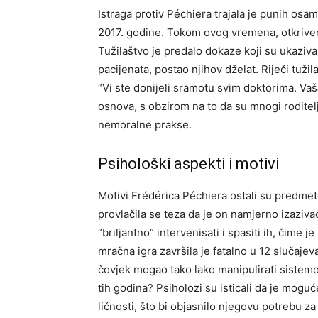
Istraga protiv Péchiera trajala je punih os
2017. godine. Tokom ovog vremena, otkriven
Tužilaštvo je predalo dokaze koji su ukazival
pacijenata, postao njihov dželat. Riječi tužil
“Vi ste donijeli sramotu svim doktorima. Vaša 
osnova, s obzirom na to da su mnogi roditelj
nemoralne prakse.
Psihološki aspekti i motivi
Motivi Frédérica Péchiera ostali su predme
provlačila se teza da je on namjerno izaziv
“briljantno” intervenisati i spasiti ih, čime 
mračna igra završila je fatalno u 12 slučajev
čovjek mogao tako lako manipulirati sistemo
tih godina?
Psiholozi su isticali da je mogu
ličnosti, što bi objasnilo njegovu potrebu za