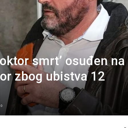
Doktor smrt’ osuđen na
vor zbog ubistva 12
0