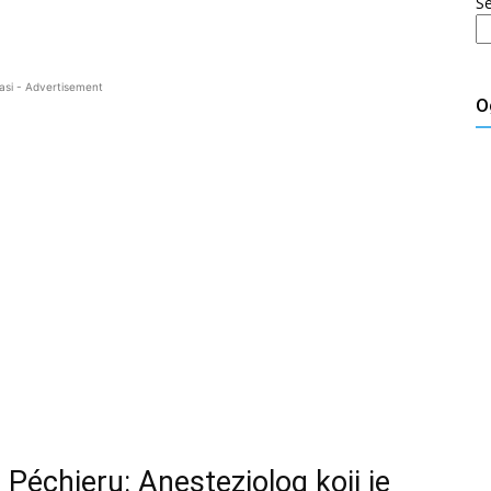
S
asi - Advertisement
O
 Péchieru: Anesteziolog koji je