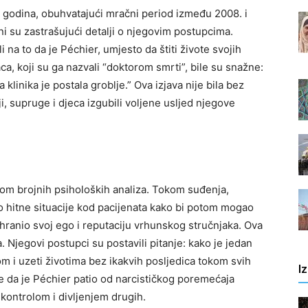
am godina, obuhvatajući mračni period između 2008. i
i su zastrašujući detalji o njegovim postupcima.
i na to da je Péchier, umjesto da štiti živote svojih
aca, koji su ga nazvali “doktorom smrti”, bile su snažne:
klinika je postala groblje.” Ova izjava nije bila bez
i, supruge i djeca izgubili voljene usljed njegove
tom brojnih psiholoških analiza. Tokom suđenja,
ao hitne situacije kod pacijenata kako bi potom mogao
je hranio svoj ego i reputaciju vrhunskog stručnjaka.
Ova
a. Njegovi postupci su postavili pitanje: kako je jedan
m i uzeti životima bez ikakvih posljedica tokom svih
I
će da je Péchier patio od narcističkog poremećaja
 kontrolom i divljenjem drugih.