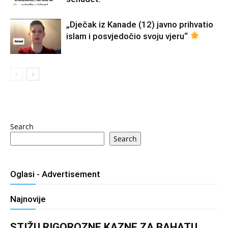
„Dječak iz Kanade (12) javno prihvatio
islam i posvjedočio svoju vjeru“
Search
Search
Oglasi - Advertisement
Najnovije
STIŽU RIGOROZNE KAZNE ZA BAHATU