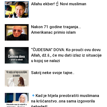
Allahu ekber! ☝️ Novi musliman
Nakon 71 godine traganja…
Amerikanac primio islam
“ČUDESNA” DOVA: Ko prouči ovu dovu
Allah, dž.š., će mu dati izlaz iz situacije
u kojoj se nalazi
Sakrij neke svoje tajne..
Kad je htjela preobratiti muslimana
na kršćanstvo..ona sama izgovorila
šehadet!