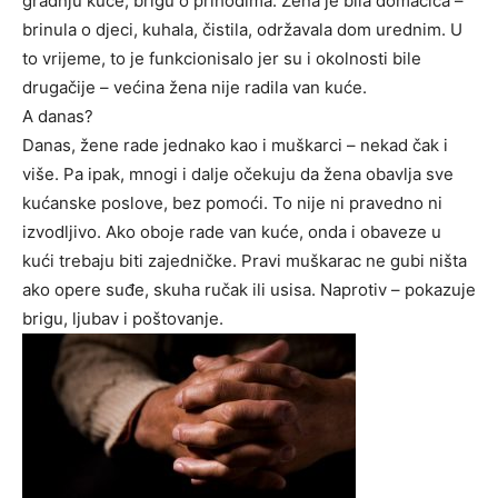
gradnju kuće, brigu o prihodima. Žena je bila domaćica –
brinula o djeci, kuhala, čistila, održavala dom urednim. U
to vrijeme, to je funkcionisalo jer su i okolnosti bile
drugačije – većina žena nije radila van kuće.
A danas?
Danas, žene rade jednako kao i muškarci – nekad čak i
više. Pa ipak, mnogi i dalje očekuju da žena obavlja sve
kućanske poslove, bez pomoći. To nije ni pravedno ni
izvodljivo. Ako oboje rade van kuće, onda i obaveze u
kući trebaju biti zajedničke. Pravi muškarac ne gubi ništa
ako opere suđe, skuha ručak ili usisa. Naprotiv – pokazuje
brigu, ljubav i poštovanje.