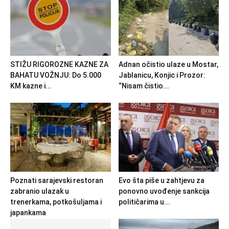
STIŽU RIGOROZNE KAZNE ZA
Adnan očistio ulaze u Mostar,
BAHATU VOŽNJU: Do 5.000
Jablanicu, Konjic i Prozor:
KM kazne i...
“Nisam čistio...
Poznati sarajevski restoran
Evo šta piše u zahtjevu za
zabranio ulazak u
ponovno uvođenje sankcija
trenerkama, potkošuljama i
političarima u...
japankama