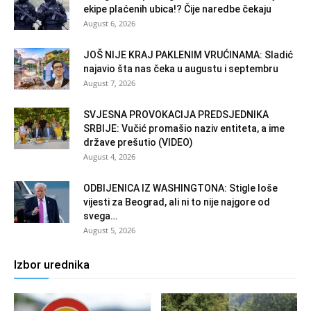
ekipe plaćenih ubica!? Čije naredbe čekaju
August 6, 2026
JOŠ NIJE KRAJ PAKLENIM VRUĆINAMA: Sladić
najavio šta nas čeka u augustu i septembru
August 7, 2026
SVJESNA PROVOKACIJA PREDSJEDNIKA
SRBIJE: Vučić promašio naziv entiteta, a ime
države prešutio (VIDEO)
August 4, 2026
ODBIJENICA IZ WASHINGTONA: Stigle loše
vijesti za Beograd, ali ni to nije najgore od
svega…
August 5, 2026
Izbor urednika