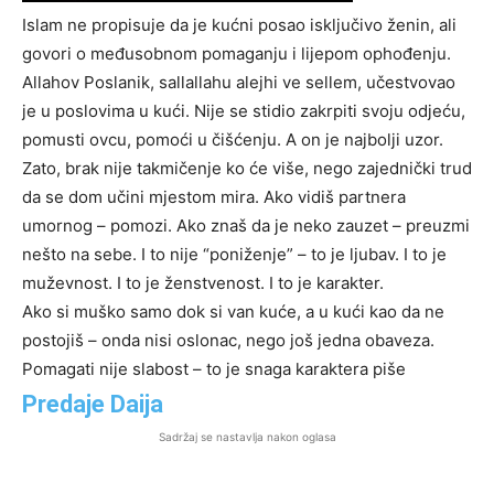
Islam ne propisuje da je kućni posao isključivo ženin, ali
govori o međusobnom pomaganju i lijepom ophođenju.
Allahov Poslanik, sallallahu alejhi ve sellem, učestvovao
je u poslovima u kući. Nije se stidio zakrpiti svoju odjeću,
pomusti ovcu, pomoći u čišćenju. A on je najbolji uzor.
Zato, brak nije takmičenje ko će više, nego zajednički trud
da se dom učini mjestom mira. Ako vidiš partnera
umornog – pomozi. Ako znaš da je neko zauzet – preuzmi
nešto na sebe. I to nije “poniženje” – to je ljubav. I to je
muževnost. I to je ženstvenost. I to je karakter.
Ako si muško samo dok si van kuće, a u kući kao da ne
postojiš – onda nisi oslonac, nego još jedna obaveza.
Pomagati nije slabost – to je snaga karaktera piše
Predaje Daija
Sadržaj se nastavlja nakon oglasa