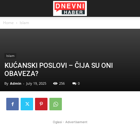
Home
Islam
Islam
KUĆANSKI POSLOVI – ČIJA SU ONI
OBAVEZA?
By
Admin
-
July 19, 2025
256
0
Oglasi - Advertisement