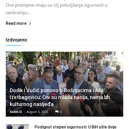
Ove promjene imaju za cilj poboljšanje sigurnosti u
saobraćaju...
Read more
Izdvojeno
Dodik i Vučić ponovo o Bošnjacima i Aliji
Izetbegoviću: Oni su mlada nacija, nema bh.
kulturnog nasljeđa
Salim D.
-
August 3, 2026
0
Podignut stepen sigurnosti: U BiH ušle dvije