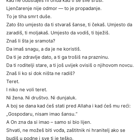
kad ne odustaješ ni onda kad ti se sve sruši.
Ljenčarenje nije odmor — to je propadanje.
To je tiha smrt duše.
Zato što umjesto da ti stvaraš šanse, ti čekaš. Umjesto da
zaradiš, ti moljakaš. Umjesto da vodiš, ti bježiš.
Znaš li šta je sramota?
Da imaš snagu, a da je ne koristiš.
Da ti je zdravlje dato, a ti ga trošiš na prazninu.
Da ti roditelji stare, a ti još uvijek ovisiš o njihovom novcu.
Znaš li ko si dok ništa ne radiš?
Teret.
I niko ne voli teret.
Ni žena. Ni društvo. Ni dunjaluk.
A boj se dana kad ćeš stati pred Allaha i kad ćeš mu reći:
„Gospodaru, nisam imao šansu.“
A On zna da si imao – samo si bio lijen.
Shvati, ne možeš biti vođa, zaštitnik ni hranitelj ako se
budiš u podne i sve ti je teško.