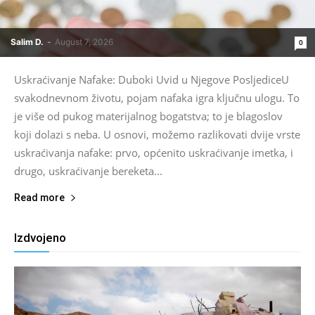
Salim D.
-
August 7, 2026
0
Uskraćivanje Nafake: Duboki Uvid u Njegove PosljediceU
svakodnevnom životu, pojam nafaka igra ključnu ulogu. To
je više od pukog materijalnog bogatstva; to je blagoslov
koji dolazi s neba. U osnovi, možemo razlikovati dvije vrste
uskraćivanja nafake: prvo, općenito uskraćivanje imetka, i
drugo, uskraćivanje bereketa...
Read more
Izdvojeno