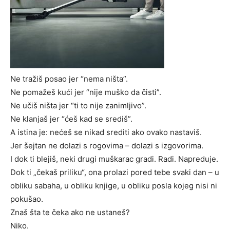
Ne tražiš posao jer “nema ništa”.
Ne pomažeš kući jer “nije muško da čisti”.
Ne učiš ništa jer “ti to nije zanimljivo”.
Ne klanjaš jer “ćeš kad se središ”.
A istina je: nećeš se nikad srediti ako ovako nastaviš.
Jer šejtan ne dolazi s rogovima – dolazi s izgovorima.
I dok ti blejiš, neki drugi muškarac gradi. Radi. Napreduje.
Dok ti „čekaš priliku“, ona prolazi pored tebe svaki dan – u
obliku sabaha, u obliku knjige, u obliku posla kojeg nisi ni
pokušao.
Znaš šta te čeka ako ne ustaneš?
Niko.