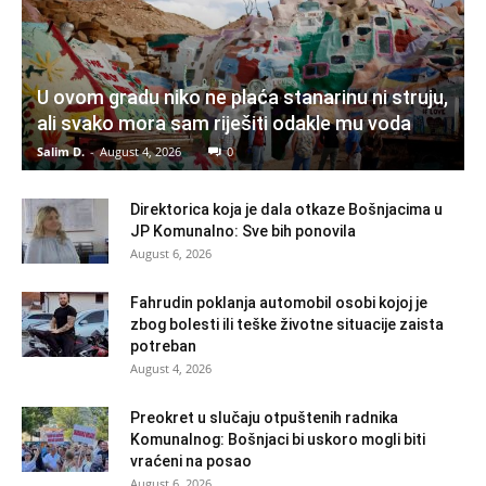
U ovom gradu niko ne plaća stanarinu ni struju,
ali svako mora sam riješiti odakle mu voda
Salim D.
-
August 4, 2026
0
Direktorica koja je dala otkaze Bošnjacima u
JP Komunalno: Sve bih ponovila
August 6, 2026
Fahrudin poklanja automobil osobi kojoj je
zbog bolesti ili teške životne situacije zaista
potreban
August 4, 2026
Preokret u slučaju otpuštenih radnika
Komunalnog: Bošnjaci bi uskoro mogli biti
vraćeni na posao
August 6, 2026