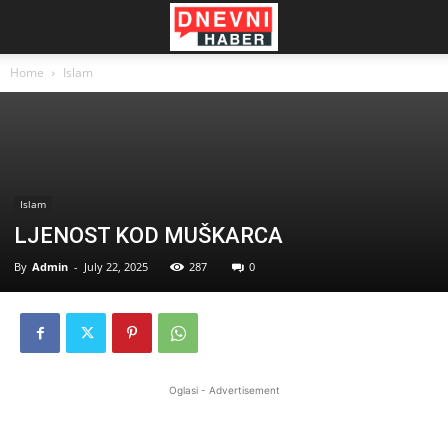
Home
Islam
Islam
LJENOST KOD MUŠKARCA
By
Admin
-
July 22, 2025
287
0
Oglasi - Advertisement