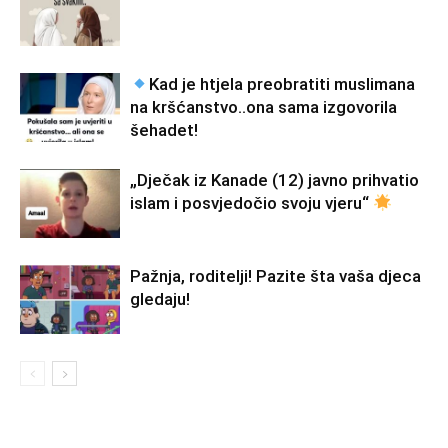
Kad je htjela preobratiti muslimana
na kršćanstvo..ona sama izgovorila
šehadet!
„Dječak iz Kanade (12) javno prihvatio
islam i posvjedočio svoju vjeru“
Pažnja, roditelji! Pazite šta vaša djeca
gledaju!