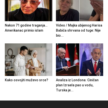
Nakon 71 godine traganja…
Video / Majka ubijenog Harisa
Amerikanac primio islam
Babića shrvana od tuge: Nije
bio...
Kako osvojiti muževo srce?
Analiza iz Londona: Ciničan
plan Izraela pao u vodu,
Turska je...