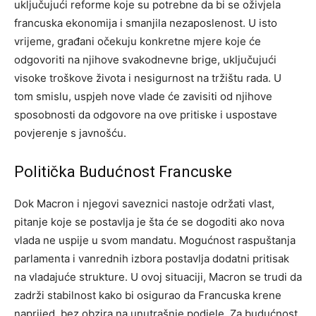
uključujući reforme koje su potrebne da bi se oživjela
francuska ekonomija i smanjila nezaposlenost. U isto
vrijeme, građani očekuju konkretne mjere koje će
odgovoriti na njihove svakodnevne brige, uključujući
visoke troškove života i nesigurnost na tržištu rada.
U
tom smislu, uspjeh nove vlade će zavisiti od njihove
sposobnosti da odgovore na ove pritiske i uspostave
povjerenje s javnošću.
Politička Budućnost Francuske
Dok Macron i njegovi saveznici nastoje održati vlast,
pitanje koje se postavlja je šta će se dogoditi ako nova
vlada ne uspije u svom mandatu. Mogućnost raspuštanja
parlamenta i vanrednih izbora postavlja dodatni pritisak
na vladajuće strukture.
U ovoj situaciji, Macron se trudi da
zadrži stabilnost kako bi osigurao da Francuska krene
naprijed, bez obzira na unutrašnje podjele.
Za budućnost