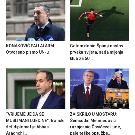
KONAKOVIĆ PALI ALARM:
Golom donio Španiji naslov
Otvoreno pismo UN-u
prvaka svijeta, sada mijenja
klub za 50...
“VRIJEME JE DA SE
ZAISKRILO U MOSTARU:
MUSLIMANI UJEDINE”: Iranski
Šemsudin Mehmedović
šef diplomatije Abbas
razbjesnio Čovićeve ljude,
Araghchi...
pale teške optužbe...