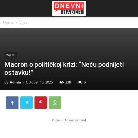
Home
Vijesti
Vijesti
Macron o političkoj krizi: “Neću podnijeti
ostavku!”
By
Admin
-
October 13, 2025
238
0
Oglasi - Advertisement