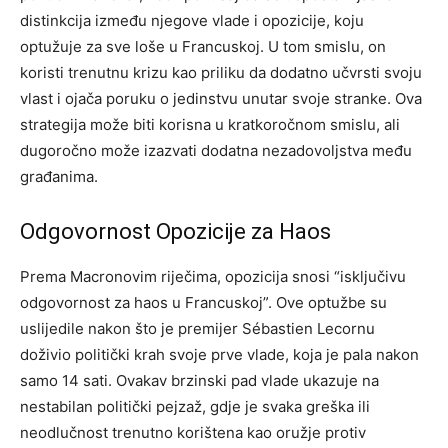
distinkcija između njegove vlade i opozicije, koju
optužuje za sve loše u Francuskoj. U tom smislu, on
koristi trenutnu krizu kao priliku da dodatno učvrsti svoju
vlast i ojača poruku o jedinstvu unutar svoje stranke. Ova
strategija može biti korisna u kratkoročnom smislu, ali
dugoročno može izazvati dodatna nezadovoljstva među
građanima.
Odgovornost Opozicije za Haos
Prema Macronovim riječima, opozicija snosi “isključivu
odgovornost za haos u Francuskoj”. Ove optužbe su
uslijedile nakon što je premijer Sébastien Lecornu
doživio politički krah svoje prve vlade, koja je pala nakon
samo 14 sati.
Ovakav brzinski pad vlade ukazuje na
nestabilan politički pejzaž, gdje je svaka greška ili
neodlučnost trenutno korištena kao oružje protiv