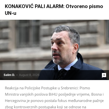
KONAKOVIĆ PALI ALARM: Otvoreno pismo
UN-u
Salim D.
-
August 8, 2026
0
Reakcija na Policijske Postupke u Srebrenici: Pismo
Ministra vanjskih poslova BiHU posljednje vrijeme, Bosna i
Hercegovina je ponovo postala fokus međunarodne pažnje
zbog kontroverznih postupaka koji se odnose na