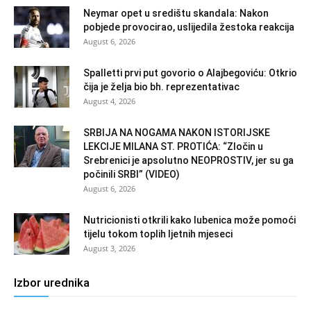
Neymar opet u središtu skandala: Nakon
pobjede provocirao, uslijedila žestoka reakcija
August 6, 2026
Spalletti prvi put govorio o Alajbegoviću: Otkrio
čija je želja bio bh. reprezentativac
August 4, 2026
SRBIJA NA NOGAMA NAKON ISTORIJSKE
LEKCIJE MILANA ST. PROTIĆA: “Zločin u
Srebrenici je apsolutno NEOPROSTIV, jer su ga
počinili SRBI” (VIDEO)
August 6, 2026
Nutricionisti otkrili kako lubenica može pomoći
tijelu tokom toplih ljetnih mjeseci
August 3, 2026
Izbor urednika