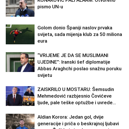
KONAKOVIĆ PALI ALARM: Otvoreno
pismo UN-u
Golom donio Španiji naslov prvaka
svijeta, sada mijenja klub za 50 miliona
eura
“VRIJEME JE DA SE MUSLIMANI
UJEDINE”: Iranski šef diplomatije
Abbas Araghchi poslao snažnu poruku
svijetu
ZAISKRILO U MOSTARU: Šemsudin
Mehmedović razbjesnio Čovićeve
ljude, pale teške optužbe i uvrede…
Aldian Korora: Jedan gol, dvije
generacije i priča o beskrajnoj ljubavi