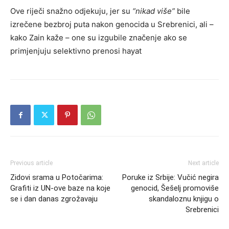
Ove riječi snažno odjekuju, jer su
“nikad više”
bile
izrečene bezbroj puta nakon genocida u Srebrenici, ali –
kako Zain kaže – one su izgubile značenje ako se
primjenjuju selektivno prenosi hayat
Previous article
Next article
Zidovi srama u Potočarima:
Poruke iz Srbije: Vučić negira
Grafiti iz UN-ove baze na koje
genocid, Šešelj promoviše
se i dan danas zgrožavaju
skandaloznu knjigu o
Srebrenici