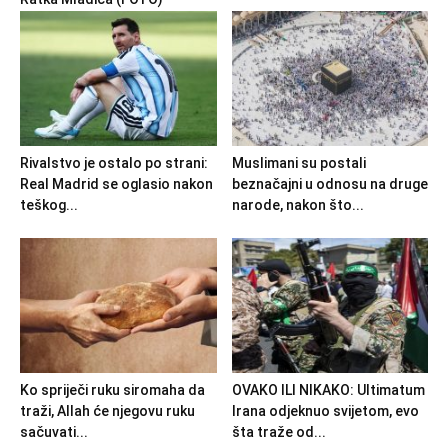
Rivalstvo je ostalo po strani:
Muslimani su postali
Real Madrid se oglasio nakon
beznačajni u odnosu na druge
teškog...
narode, nakon što...
Ko spriječi ruku siromaha da
OVAKO ILI NIKAKO: Ultimatum
traži, Allah će njegovu ruku
Irana odjeknuo svijetom, evo
sačuvati...
šta traže od...