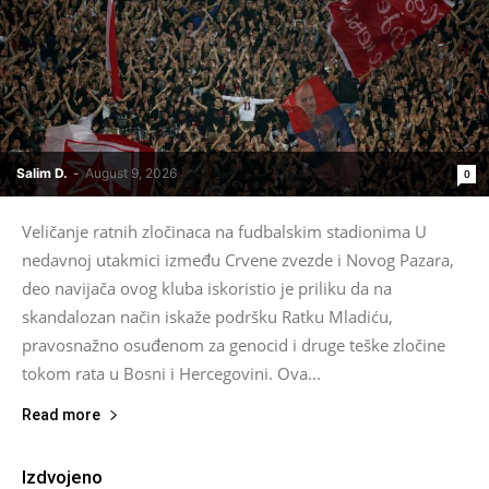
Salim D.
-
August 9, 2026
0
Veličanje ratnih zločinaca na fudbalskim stadionima U
nedavnoj utakmici između Crvene zvezde i Novog Pazara,
deo navijača ovog kluba iskoristio je priliku da na
skandalozan način iskaže podršku Ratku Mladiću,
pravosnažno osuđenom za genocid i druge teške zločine
tokom rata u Bosni i Hercegovini. Ova...
Read more
Izdvojeno