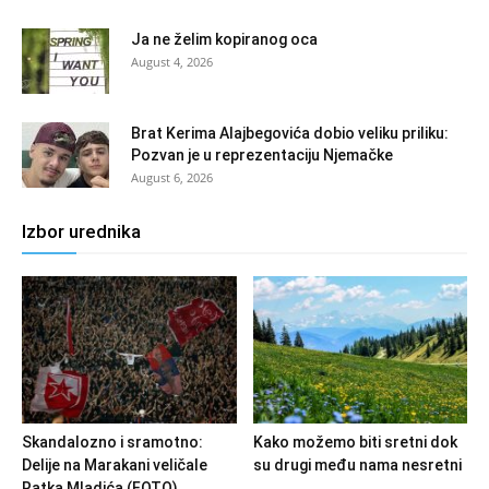
Ja ne želim kopiranog oca
August 4, 2026
Brat Kerima Alajbegovića dobio veliku priliku:
Pozvan je u reprezentaciju Njemačke
August 6, 2026
Izbor urednika
Skandalozno i sramotno:
Kako možemo biti sretni dok
Delije na Marakani veličale
su drugi među nama nesretni
Ratka Mladića (FOTO)