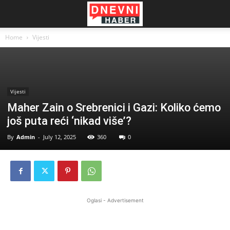
Home
Vijesti
Vijesti
Maher Zain o Srebrenici i Gazi: Koliko ćemo
još puta reći ‘nikad više’?
By
Admin
-
July 12, 2025
360
0
Oglasi - Advertisement