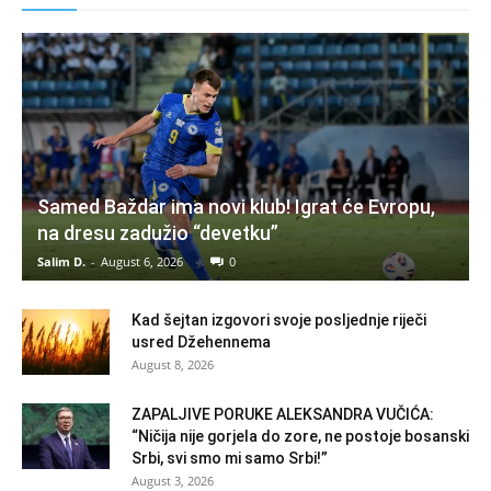
Samed Baždar ima novi klub! Igrat će Evropu,
na dresu zadužio “devetku”
Salim D.
-
August 6, 2026
0
Kad šejtan izgovori svoje posljednje riječi
usred Džehennema
August 8, 2026
ZAPALJIVE PORUKE ALEKSANDRA VUČIĆA:
“Ničija nije gorjela do zore, ne postoje bosanski
Srbi, svi smo mi samo Srbi!”
August 3, 2026