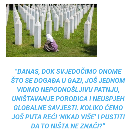
“DANAS, DOK SVJEDOČIMO ONOME
ŠTO SE DOGAĐA U GAZI, JOŠ JEDNOM
VIDIMO NEPODNOŠLJIVU PATNJU,
UNIŠTAVANJE PORODICA I NEUSPJEH
GLOBALNE SAVJESTI. KOLIKO ĆEMO
JOŠ PUTA REĆI ‘NIKAD VIŠE’ I PUSTITI
DA TO NIŠTA NE ZNAČI?”