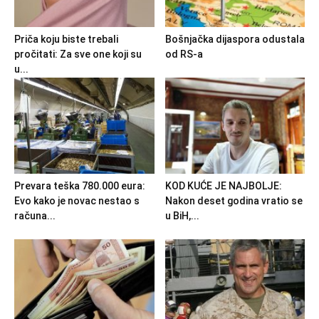
Priča koju biste trebali
Bošnjačka dijaspora odustala
pročitati: Za sve one koji su
od RS-a
u...
Prevara teška 780.000 eura:
KOD KUĆE JE NAJBOLJE:
Evo kako je novac nestao s
Nakon deset godina vratio se
računa...
u BiH,...