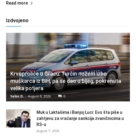
Read more
Izdvojeno
Krvoproliće u Gracu: Turčin nožem izbo
muškarca iz BiH, pa se dao u bijeg, pokrenuta
velika potjera
Salim D.
-
August 8, 2026
0
Muk u Laktašima i Banjoj Luci: Evo šta piše u
zahtjevu za vraćanje sankcija zvaničnicima u
RS-u
August 7, 2026