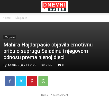
Home
Magazin
Magazin
Mahira Hajdarpašić objavila emotivnu
priču o suprugu Saladinu i njegovom
odnosu prema njenoj djeci
By
Admin
-
July 13, 2025
2126
0
Oglasi - Advertisement