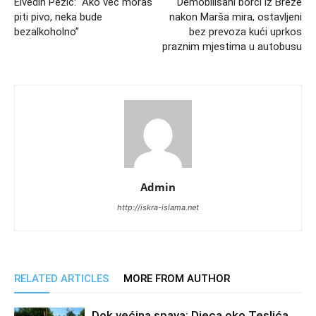
Elvedin Pezić: “Ako već moraš
Demobilisani borci iz Breze
piti pivo, neka bude
nakon Marša mira, ostavljeni
bezalkoholno”
bez prevoza kući uprkos
praznim mjestima u autobusu
Admin
http://iskra-islama.net
RELATED ARTICLES
MORE FROM AUTHOR
Dok većina spava: Djeca oko Teslića