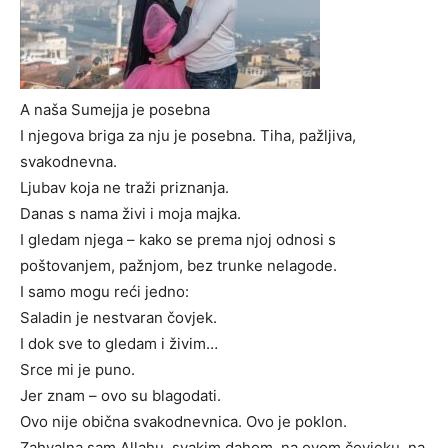
A naša Sumejja je posebna
I njegova briga za nju je posebna. Tiha, pažljiva,
svakodnevna.
Ljubav koja ne traži priznanja.
Danas s nama živi i moja majka.
I gledam njega – kako se prema njoj odnosi s
poštovanjem, pažnjom, bez trunke nelagode.
I samo mogu reći jedno:
Saladin je nestvaran čovjek.
I dok sve to gledam i živim…
Srce mi je puno.
Jer znam – ovo su blagodati.
Ovo nije obična svakodnevnica. Ovo je poklon.
Zahvalna sam Allahu, svakim dahom, na ovom čovjeku, na