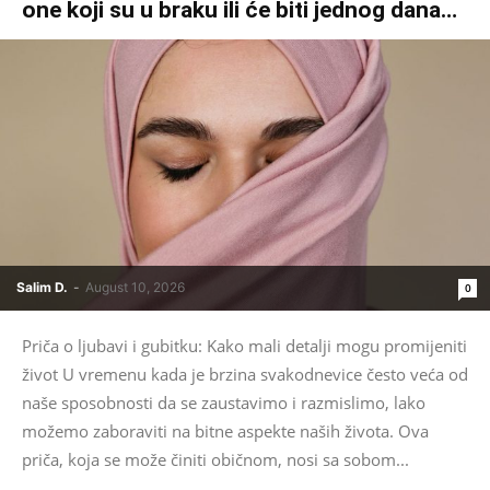
one koji su u braku ili će biti jednog dana…
Salim D.
-
August 10, 2026
0
Priča o ljubavi i gubitku: Kako mali detalji mogu promijeniti
život U vremenu kada je brzina svakodnevice često veća od
naše sposobnosti da se zaustavimo i razmislimo, lako
možemo zaboraviti na bitne aspekte naših života. Ova
priča, koja se može činiti običnom, nosi sa sobom...