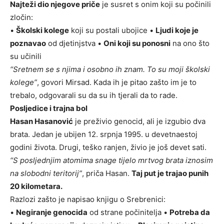
Najteži dio njegove priče
je susret s onim koji su počinili
zločin:
•
Školski kolege
koji su postali ubojice •
Ljudi koje je
poznavao
od djetinjstva •
Oni koji su ponosni
na ono što
su učinili
“Sretnem se s njima i osobno ih znam. To su moji školski
kolege”
, govori Mirsad. Kada ih je pitao zašto im je to
trebalo, odgovarali su da su ih tjerali da to rade.
Posljedice i trajna bol
Hasan Hasanović
je preživio genocid, ali je izgubio dva
brata. Jedan je ubijen 12. srpnja 1995. u devetnaestoj
godini života. Drugi, teško ranjen, živio je još devet sati.
“S posljednjim atomima snage tijelo mrtvog brata iznosim
na slobodni teritorij”
, priča Hasan.
Taj put je trajao punih
20 kilometara.
Razlozi zašto je napisao knjigu o Srebrenici:
•
Negiranje genocida
od strane počinitelja •
Potreba da