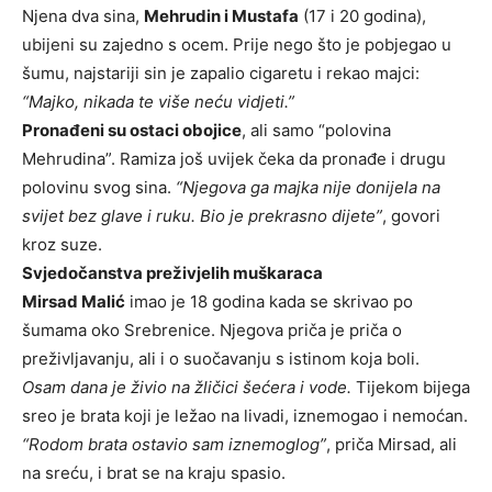
Njena dva sina,
Mehrudin i Mustafa
(17 i 20 godina),
ubijeni su zajedno s ocem. Prije nego što je pobjegao u
šumu, najstariji sin je zapalio cigaretu i rekao majci:
“Majko, nikada te više neću vidjeti.”
Pronađeni su ostaci obojice
, ali samo “polovina
Mehrudina”. Ramiza još uvijek čeka da pronađe i drugu
polovinu svog sina.
“Njegova ga majka nije donijela na
svijet bez glave i ruku. Bio je prekrasno dijete”
, govori
kroz suze.
Svjedočanstva preživjelih muškaraca
Mirsad Malić
imao je 18 godina kada se skrivao po
šumama oko Srebrenice. Njegova priča je priča o
preživljavanju, ali i o suočavanju s istinom koja boli.
Osam dana je živio na žličici šećera i vode.
Tijekom bijega
sreo je brata koji je ležao na livadi, iznemogao i nemoćan.
“Rodom brata ostavio sam iznemoglog”
, priča Mirsad, ali
na sreću, i brat se na kraju spasio.