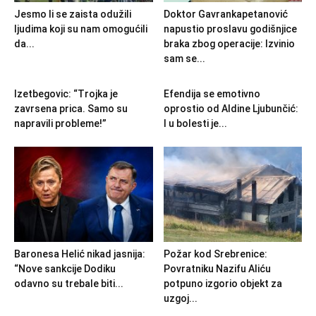
Jesmo li se zaista odužili
Doktor Gavrankapetanović
ljudima koji su nam omogućili
napustio proslavu godišnjice
da...
braka zbog operacije: Izvinio
sam se...
Izetbegovic: “Trojka je
Efendija se emotivno
zavrsena prica. Samo su
oprostio od Aldine Ljubunčić:
napravili probleme!”
I u bolesti je...
Baronesa Helić nikad jasnija:
Požar kod Srebrenice:
“Nove sankcije Dodiku
Povratniku Nazifu Aliću
odavno su trebale biti...
potpuno izgorio objekt za
uzgoj...