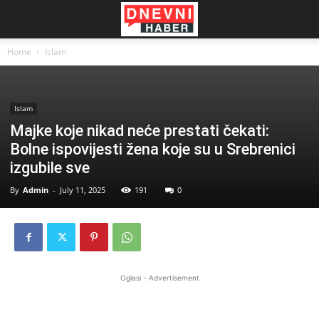
Home
Islam
Islam
Majke koje nikad neće prestati čekati:
Bolne ispovijesti žena koje su u Srebrenici
izgubile sve
By
Admin
-
July 11, 2025
191
0
Oglasi - Advertisement