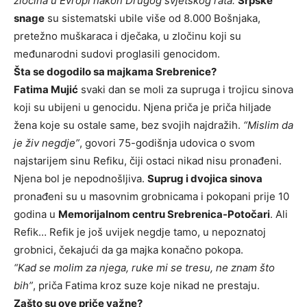
zločina u Evropi nakon Drugog svjetskog rata.
Srpske
snage
su sistematski ubile više od 8.000 Bošnjaka,
pretežno muškaraca i dječaka, u zločinu koji su
međunarodni sudovi proglasili genocidom.
Šta se dogodilo sa majkama Srebrenice?
Fatima Mujić
svaki dan se moli za supruga i trojicu sinova
koji su ubijeni u genocidu. Njena priča je priča hiljade
žena koje su ostale same, bez svojih najdražih.
“Mislim da
je živ negdje”
, govori 75-godišnja udovica o svom
najstarijem sinu Refiku, čiji ostaci nikad nisu pronađeni.
Njena bol je nepodnošljiva.
Suprug i dvojica sinova
pronađeni su u masovnim grobnicama i pokopani prije 10
godina u
Memorijalnom centru Srebrenica-Potočari
. Ali
Refik… Refik je još uvijek negdje tamo, u nepoznatoj
grobnici, čekajući da ga majka konačno pokopa.
“Kad se molim za njega, ruke mi se tresu, ne znam što
bih”
, priča Fatima kroz suze koje nikad ne prestaju.
Zašto su ove priče važne?