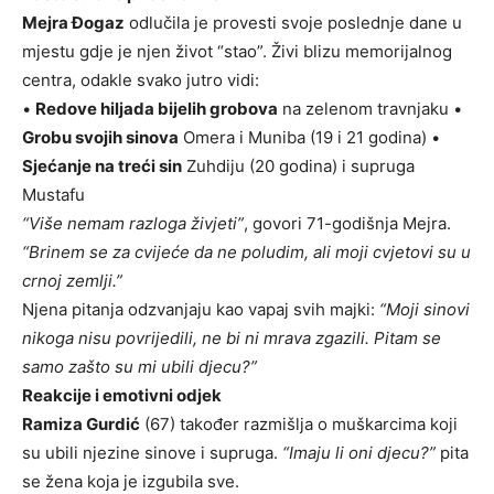
Mejra Đogaz
odlučila je provesti svoje poslednje dane u
mjestu gdje je njen život “stao”. Živi blizu memorijalnog
centra, odakle svako jutro vidi:
•
Redove hiljada bijelih grobova
na zelenom travnjaku •
Grobu svojih sinova
Omera i Muniba (19 i 21 godina) •
Sjećanje na treći sin
Zuhdiju (20 godina) i supruga
Mustafu
“Više nemam razloga živjeti”
, govori 71-godišnja Mejra.
“Brinem se za cvijeće da ne poludim, ali moji cvjetovi su u
crnoj zemlji.”
Njena pitanja odzvanjaju kao vapaj svih majki:
“Moji sinovi
nikoga nisu povrijedili, ne bi ni mrava zgazili. Pitam se
samo zašto su mi ubili djecu?”
Reakcije i emotivni odjek
Ramiza Gurdić
(67) također razmišlja o muškarcima koji
su ubili njezine sinove i supruga.
“Imaju li oni djecu?”
pita
se žena koja je izgubila sve.