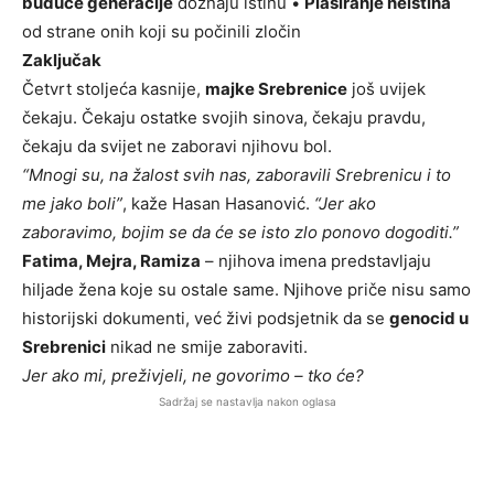
buduće generacije
doznaju istinu •
Plasiranje neistina
od strane onih koji su počinili zločin
Zaključak
Četvrt stoljeća kasnije,
majke Srebrenice
još uvijek
čekaju. Čekaju ostatke svojih sinova, čekaju pravdu,
čekaju da svijet ne zaboravi njihovu bol.
“Mnogi su, na žalost svih nas, zaboravili Srebrenicu i to
me jako boli”
, kaže Hasan Hasanović.
“Jer ako
zaboravimo, bojim se da će se isto zlo ponovo dogoditi.”
Fatima, Mejra, Ramiza
– njihova imena predstavljaju
hiljade žena koje su ostale same. Njihove priče nisu samo
historijski dokumenti, već živi podsjetnik da se
genocid u
Srebrenici
nikad ne smije zaboraviti.
Jer ako mi, preživjeli, ne govorimo – tko će?
Sadržaj se nastavlja nakon oglasa