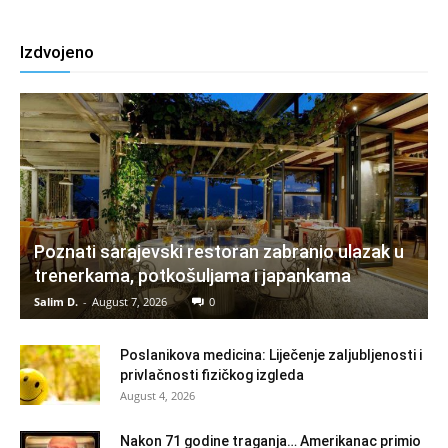
Izdvojeno
Poznati sarajevski restoran zabranio ulazak u
trenerkama, potkošuljama i japankama
Salim D.
-
August 7, 2026
0
Poslanikova medicina: Liječenje zaljubljenosti i
privlačnosti fizičkog izgleda
August 4, 2026
Nakon 71 godine traganja… Amerikanac primio