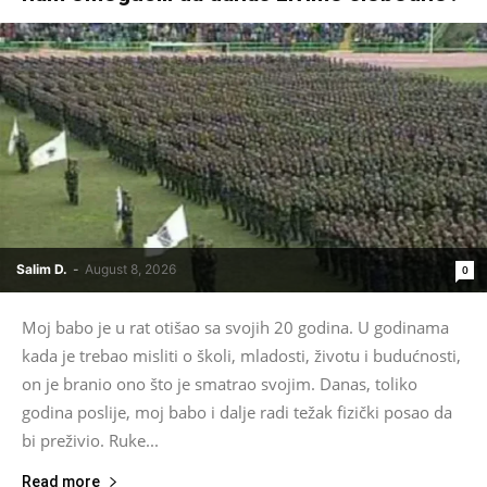
Salim D.
-
August 8, 2026
0
Moj babo je u rat otišao sa svojih 20 godina. U godinama
kada je trebao misliti o školi, mladosti, životu i budućnosti,
on je branio ono što je smatrao svojim. Danas, toliko
godina poslije, moj babo i dalje radi težak fizički posao da
bi preživio. Ruke...
Read more