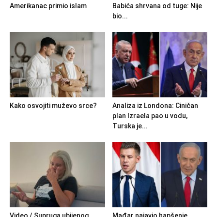
Amerikanac primio islam
Babića shrvana od tuge: Nije
bio...
Kako osvojiti muževo srce?
Analiza iz Londona: Ciničan
plan Izraela pao u vodu,
Turska je...
Video / Supruga ubijenog
Mađar najavio hapšenje