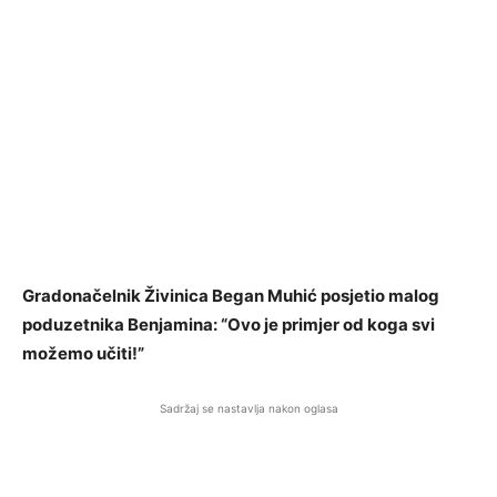
Gradonačelnik Živinica Began Muhić posjetio malog
poduzetnika Benjamina: “Ovo je primjer od koga svi
možemo učiti!”
Sadržaj se nastavlja nakon oglasa