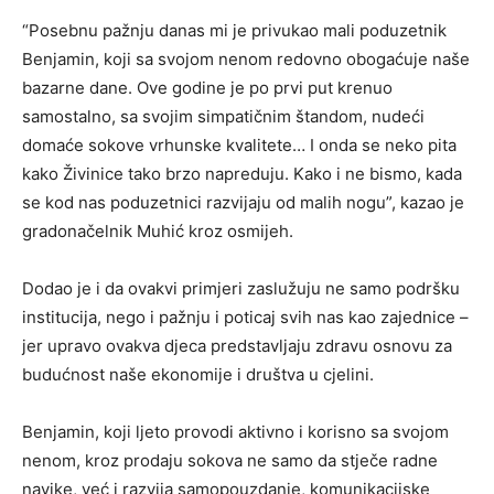
“Posebnu pažnju danas mi je privukao mali poduzetnik
Benjamin, koji sa svojom nenom redovno obogaćuje naše
bazarne dane. Ove godine je po prvi put krenuo
samostalno, sa svojim simpatičnim štandom, nudeći
domaće sokove vrhunske kvalitete… I onda se neko pita
kako Živinice tako brzo napreduju. Kako i ne bismo, kada
se kod nas poduzetnici razvijaju od malih nogu”, kazao je
gradonačelnik Muhić kroz osmijeh.
Dodao je i da ovakvi primjeri zaslužuju ne samo podršku
institucija, nego i pažnju i poticaj svih nas kao zajednice –
jer upravo ovakva djeca predstavljaju zdravu osnovu za
budućnost naše ekonomije i društva u cjelini.
Benjamin, koji ljeto provodi aktivno i korisno sa svojom
nenom, kroz prodaju sokova ne samo da stječe radne
navike, već i razvija samopouzdanje, komunikacijske