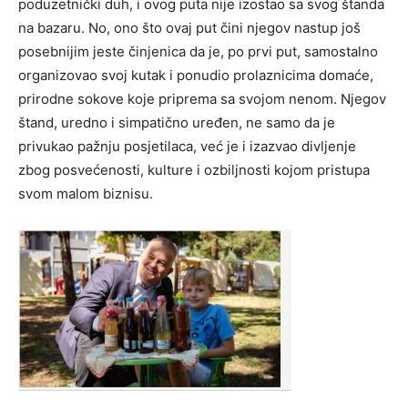
poduzetnički duh, i ovog puta nije izostao sa svog štanda
na bazaru. No, ono što ovaj put čini njegov nastup još
posebnijim jeste činjenica da je, po prvi put, samostalno
organizovao svoj kutak i ponudio prolaznicima domaće,
prirodne sokove koje priprema sa svojom nenom. Njegov
štand, uredno i simpatično uređen, ne samo da je
privukao pažnju posjetilaca, već je i izazvao divljenje
zbog posvećenosti, kulture i ozbiljnosti kojom pristupa
svom malom biznisu.