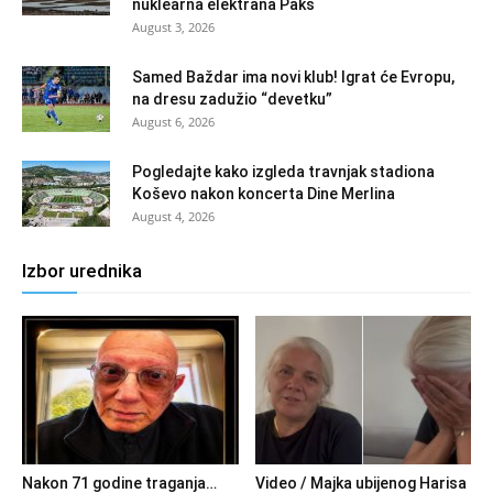
nuklearna elektrana Paks
August 3, 2026
Samed Baždar ima novi klub! Igrat će Evropu,
na dresu zadužio “devetku”
August 6, 2026
Pogledajte kako izgleda travnjak stadiona
Koševo nakon koncerta Dine Merlina
August 4, 2026
Izbor urednika
Nakon 71 godine traganja…
Video / Majka ubijenog Harisa