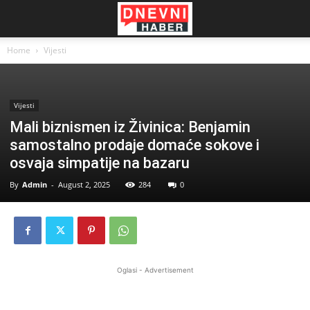
Home
Vijesti
Vijesti
Mali biznismen iz Živinica: Benjamin
samostalno prodaje domaće sokove i
osvaja simpatije na bazaru
By
Admin
-
August 2, 2025
284
0
Oglasi - Advertisement