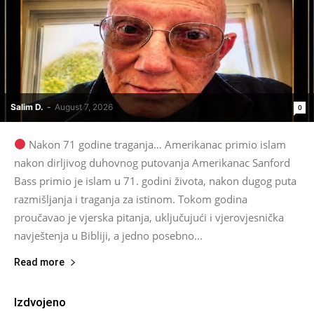
Salim D.
-
August 7, 2026
0
Nakon 71 godine traganja… Amerikanac primio islam
nakon dirljivog duhovnog putovanja Amerikanac Sanford
Bass primio je islam u 71. godini života, nakon dugog puta
razmišljanja i traganja za istinom. Tokom godina
proučavao je vjerska pitanja, uključujući i vjerovjesnička
navještenja u Bibliji, a jedno posebno...
Read more
Izdvojeno