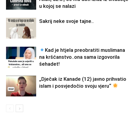
u kojoj se nalazi
Sakrij neke svoje tajne..
Kad je htjela preobratiti muslimana
na kršćanstvo..ona sama izgovorila
šehadet!
„Dječak iz Kanade (12) javno prihvatio
islam i posvjedočio svoju vjeru“