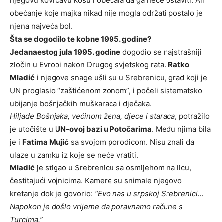
njegovu kovrčavu kosu i obećala da ga neće ostaviti. Ali
obećanje koje majka nikad nije mogla održati postalo je
njena najveća bol.
Šta se dogodilo te kobne 1995. godine?
Jedanaestog jula 1995. godine
dogodio se najstrašniji
zločin u Evropi nakon Drugog svjetskog rata.
Ratko
Mladić
i njegove snage ušli su u Srebrenicu, grad koji je
UN proglasio “zaštićenom zonom”, i počeli sistematsko
ubijanje bošnjačkih muškaraca i dječaka.
Hiljade Bošnjaka, većinom žena, djece i staraca
, potražilo
je utočište u
UN-ovoj bazi u Potočarima
. Među njima bila
je i
Fatima Mujić
sa svojom porodicom. Nisu znali da
ulaze u zamku iz koje se neće vratiti.
Mladić
je stigao u Srebrenicu sa osmijehom na licu,
čestitajući vojnicima. Kamere su snimale njegovo
kretanje dok je govorio:
“Evo nas u srpskoj Srebrenici…
Napokon je došlo vrijeme da poravnamo račune s
Turcima.”