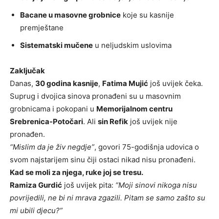
Bacane u masovne grobnice
koje su kasnije
premještane
Sistematski mučene
u neljudskim uslovima
Zaključak
Danas,
30 godina kasnije
,
Fatima Mujić
još uvijek čeka.
Suprug i dvojica sinova pronađeni su u masovnim
grobnicama i pokopani u
Memorijalnom centru
Srebrenica-Potočari
. Ali
sin Refik
još uvijek nije
pronađen.
“Mislim da je živ negdje”
, govori 75-godišnja udovica o
svom najstarijem sinu čiji ostaci nikad nisu pronađeni.
Kad se moli za njega, ruke joj se tresu.
Ramiza Gurdić
još uvijek pita:
“Moji sinovi nikoga nisu
povrijedili, ne bi ni mrava zgazili. Pitam se samo zašto su
mi ubili djecu?”