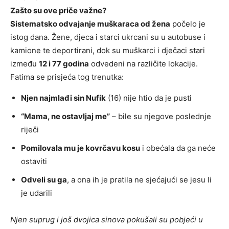
Zašto su ove priče važne?
Sistematsko odvajanje muškaraca od žena
počelo je
istog dana. Žene, djeca i starci ukrcani su u autobuse i
kamione te deportirani, dok su muškarci i dječaci stari
između
12 i 77 godina
odvedeni na različite lokacije.
Fatima se prisjeća tog trenutka:
Njen najmlađi sin Nufik
(16) nije htio da je pusti
“Mama, ne ostavljaj me”
– bile su njegove poslednje
riječi
Pomilovala mu je kovrčavu kosu
i obećala da ga neće
ostaviti
Odveli su ga
, a ona ih je pratila ne sjećajući se jesu li
je udarili
Njen suprug i još dvojica sinova pokušali su pobjeći u