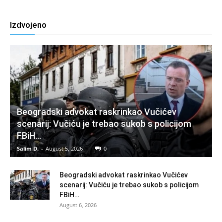
Izdvojeno
Beogradski advokat raskrinkao Vučićev
scenarij: Vučiću je trebao sukob s policijom
FBiH…
Salim D.
-
August 5, 2026
0
Beogradski advokat raskrinkao Vučićev
scenarij: Vučiću je trebao sukob s policijom
FBiH…
August 6, 2026