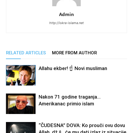
Admin
http://iskra-islama.net
RELATED ARTICLES
MORE FROM AUTHOR
Allahu ekber! ☝️ Novi musliman
Nakon 71 godine traganja…
Amerikanac primio islam
“ČUDESNA” DOVA: Ko prouči ovu dovu
Allah, dž.š., će mu dati izlaz iz situacije