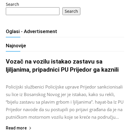
Search
Search
Oglasi - Advertisement
Najnovije
Vozač na vozilu istakao zastavu sa
ljiljanima, pripadnici PU Prijedor ga kaznili
Salim D.
-
August 7, 2026
0
Policijski službenici Policijske uprave Prijedor sankcionisali
su lice iz Bosanskog Novog jer je istakao, kako su rekli,
“bijelu zastavu sa plavim grbom i ljiljanima”. hayat-ba Iz PU
Prijedor navode da su postupili po prijavi građana da je na
putničkom motornom vozilu koje se kreće na području...
Read more