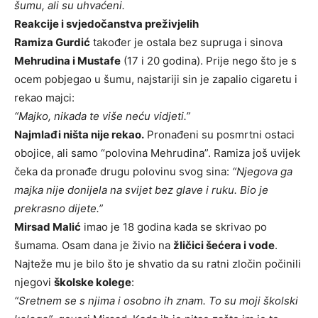
šumu, ali su uhvaćeni.
Reakcije i svjedočanstva preživjelih
Ramiza Gurdić
također je ostala bez supruga i sinova
Mehrudina i Mustafe
(17 i 20 godina). Prije nego što je s
ocem pobjegao u šumu, najstariji sin je zapalio cigaretu i
rekao majci:
“Majko, nikada te više neću vidjeti.”
Najmlađi ništa nije rekao.
Pronađeni su posmrtni ostaci
obojice, ali samo “polovina Mehrudina”. Ramiza još uvijek
čeka da pronađe drugu polovinu svog sina:
“Njegova ga
majka nije donijela na svijet bez glave i ruku. Bio je
prekrasno dijete.”
Mirsad Malić
imao je 18 godina kada se skrivao po
šumama. Osam dana je živio na
žličici šećera i vode
.
Najteže mu je bilo što je shvatio da su ratni zločin počinili
njegovi
školske kolege
:
“Sretnem se s njima i osobno ih znam. To su moji školski