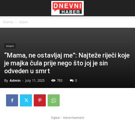
Home
Islam
Islam
“Mama, ne ostavljaj me”: Najteže riječi koje
je majka čula prije nego što joj je sin
odveden u smrt
By
Admin
-
July 11, 2025
783
0
Oglasi - Advertisement