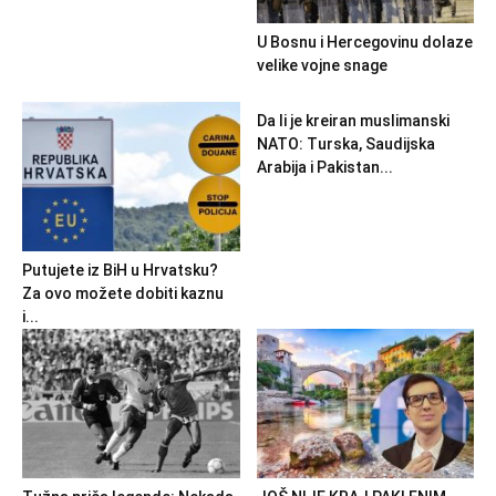
U Bosnu i Hercegovinu dolaze
velike vojne snage
Da li je kreiran muslimanski
NATO: Turska, Saudijska
Arabija i Pakistan...
Putujete iz BiH u Hrvatsku?
Za ovo možete dobiti kaznu
i...