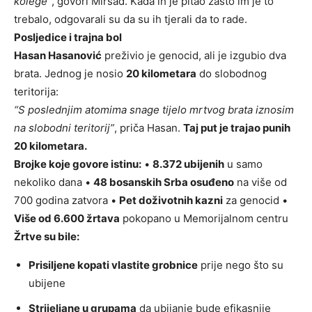
kolege”
, govori Mirsad. Kada ih je pitao zašto im je to
trebalo, odgovarali su da su ih tjerali da to rade.
Posljedice i trajna bol
Hasan Hasanović
preživio je genocid, ali je izgubio dva
brata. Jednog je nosio
20 kilometara
do slobodnog
teritorija:
“S poslednjim atomima snage tijelo mrtvog brata iznosim
na slobodni teritorij”
, priča Hasan.
Taj put je trajao punih
20 kilometara.
Brojke koje govore istinu:
•
8.372 ubijenih
u samo
nekoliko dana •
48 bosanskih Srba osuđeno
na više od
700 godina zatvora •
Pet doživotnih kazni
za genocid •
Više od 6.600 žrtava
pokopano u Memorijalnom centru
Žrtve su bile:
Prisiljene kopati vlastite grobnice
prije nego što su
ubijene
Strijeljane u grupama
da ubijanje bude efikasnije