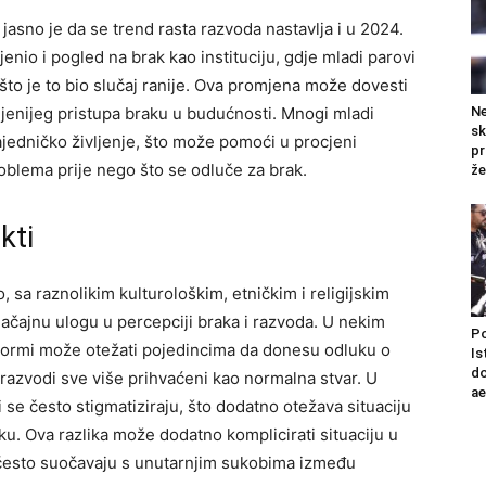
, jasno je da se trend rasta razvoda nastavlja i u 2024.
enio i pogled na brak kao instituciju, gdje mladi parovi
to je to bio slučaj ranije.
Ova promjena može dovesti
Ne
ljenijeg pristupa braku u budućnosti. Mnogi mladi
sk
ajedničko življenje, što može pomoći u procjeni
pr
roblema prije nego što se odluče za brak.
že
kti
sa raznolikim kulturološkim, etničkim i religijskim
načajnu ulogu u percepciji braka i razvoda.
U nekim
Po
h normi može otežati pojedincima da donesu odluku o
Is
do
razvodi sve više prihvaćeni kao normalna stvar. U
a
e često stigmatiziraju, što dodatno otežava situaciju
aku.
Ova razlika može dodatno komplicirati situaciju u
i često suočavaju s unutarnjim sukobima između