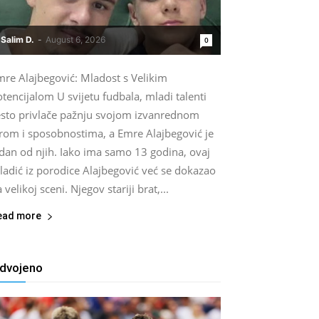
Salim D.
-
August 6, 2026
0
mre Alajbegović: Mladost s Velikim
tencijalom U svijetu fudbala, mladi talenti
esto privlače pažnju svojom izvanrednom
grom i sposobnostima, a Emre Alajbegović je
edan od njih. Iako ima samo 13 godina, ovaj
ladić iz porodice Alajbegović već se dokazao
 velikoj sceni. Njegov stariji brat,...
ead more
zdvojeno