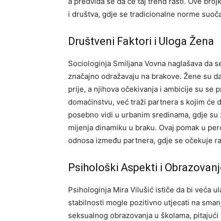
a predviđa se da će taj trend rasti. Ove bro
i društva, gdje se tradicionalne norme suoč
Društveni Faktori i Uloga Žena
Sociologinja Smiljana Vovna naglašava da 
značajno odražavaju na brakove. Žene su d
prije, a njihova očekivanja i ambicije su se 
domaćinstvu, već traži partnera s kojim će di
posebno vidi u urbanim sredinama, gdje su ž
mijenja dinamiku u braku. Ovaj pomak u per
odnosa između partnera, gdje se očekuje r
Psihološki Aspekti i Obrazovanj
Psihologinja Mira Vilušić ističe da bi veća 
stabilnosti mogle pozitivno utjecati na sma
seksualnog obrazovanja u školama, pitajući s