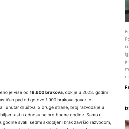
E
Po
č
i
j
m
na
R
jeno je više od
18.900 brakova
, dok je u 2023. godini
rastičan pad od gotovo 1.900 brakova govori o
i unutar društva. S druge strane, broj razvoda je u
I
zbiljan rast u odnosu na prethodne godine. Samo u
16. godine svaki sedmi sklopljeni brak završio razvodom,