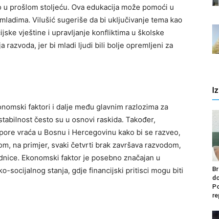
o u prošlom stoljeću.
Ova edukacija može pomoći u
u mladima. Vilušić sugeriše da bi uključivanje tema kao
jske vještine i upravljanje konfliktima u školske
razvoda, jer bi mladi ljudi bili bolje opremljeni za
I
onomski faktori i dalje među glavnim razlozima za
stabilnost često su u osnovi raskida.
Također,
jaspore vraća u Bosnu i Hercegovinu kako bi se razveo,
om, na primjer, svaki četvrti brak završava razvodom,
ednice.
Ekonomski faktor je posebno značajan u
Br
socijalnog stanja, gdje financijski pritisci mogu biti
do
Po
re