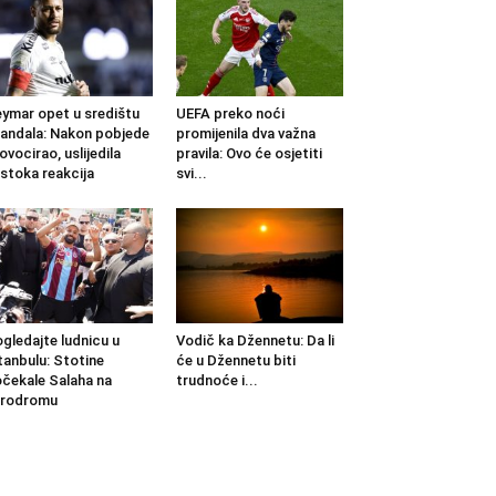
ymar opet u središtu
UEFA preko noći
andala: Nakon pobjede
promijenila dva važna
ovocirao, uslijedila
pravila: Ovo će osjetiti
stoka reakcija
svi...
gledajte ludnicu u
Vodič ka Džennetu: Da li
tanbulu: Stotine
će u Džennetu biti
čekale Salaha na
trudnoće i...
erodromu