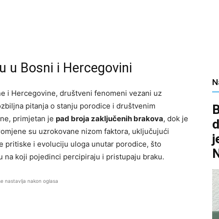
u u Bosni i Hercegovini
N
e i Hercegovine, društveni fenomeni vezani uz
ozbiljna pitanja o stanju porodice i društvenim
B
ne, primjetan je
pad broja zaključenih brakova
, dok je
d
romjene su uzrokovane nizom faktora, uključujući
j
pritiske i evoluciju uloga unutar porodice, što
a koji pojedinci percipiraju i pristupaju braku.
se nastavlja nakon oglasa