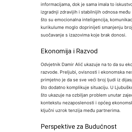
informacijama, dok je sama imala to iskustv
izgradnji zdravijih i stabilnijih odnosa međ
što su emocionalna inteligencija, komunikaci
kurikulume moglo doprinijeti smanjenju broja 
suočavanje s izazovima koje brak donosi.
Ekonomija i Razvod
Odvjetnik Damir Alić ukazuje na to da su ek
razvode. Preljubi, ovisnosti i ekonomska ne
primjetno je da se sve veći broj ljudi iz di
što dodatno komplikuje situaciju. U Ljubušk
što ukazuje na ozbiljan problem unutar zaj
kontekstu nezaposlenosti i općeg ekonomsko-
ključni uzrok tenzija među partnerima.
Perspektive za Budućnost