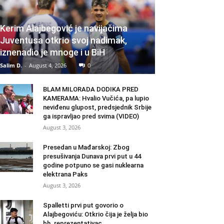
Kerim Alajbegović je navijačima
Juventusa otkrio svoj nadimak,
iznenadio je mnoge i u BiH
Salim D.
-
August 4, 2026
0
BLAM MILORADA DODIKA PRED
KAMERAMA: Hvalio Vučića, pa lupio
neviđenu glupost, predsjednik Srbije
ga ispravljao pred svima (VIDEO)
August 3, 2026
Presedan u Mađarskoj: Zbog
presušivanja Dunava prvi put u 44
godine potpuno se gasi nuklearna
elektrana Paks
August 3, 2026
Spalletti prvi put govorio o
Alajbegoviću: Otkrio čija je želja bio
bh. reprezentativac