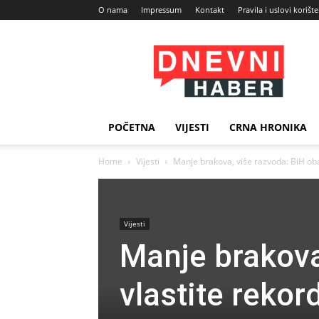
O nama
Impressum
Kontakt
Pravila i uslovi korišt
Dnevni
Haber
POČETNA
VIJESTI
CRNA HRONIKA
Home
Vijesti
Manje brakova, više razvoda: BiH obara
Vijesti
Manje brakova
vlastite rekord