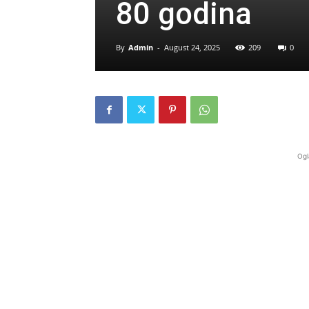
80 godina
By
Admin
-
August 24, 2025
209
0
Ogl