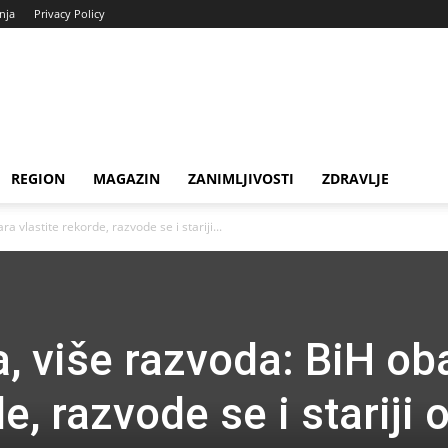
enja
Privacy Policy
REGION
MAGAZIN
ZANIMLJIVOSTI
ZDRAVLJE
 vlastite rekorde, razvode se i stariji...
, više razvoda: BiH ob
e, razvode se i stariji 