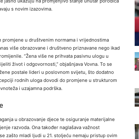
jke jasno ukazuju na promjenjivo stanje unutar porodica
avaju s novim izazovima.
se promjene u društvenim normama i vrijednostima
anas više obrazovane i društveno priznavane nego ikad
promijenile. “Žena više ne prihvata pasivnu ulogu u
jeliti život i odgovornosti,” objašnjava Vovna. To se
ene postale lideri u poslovnom svijetu, što dodatno
cepciji rodnih uloga dovodi do promjene u strukturom
avnoteža i uzajamna podrška.
e
ulaganja u obrazovanje djece te osiguranje materijalne
njenje razvoda. Ona također naglašava važnost
e zašto mladi ljudi u 21. stoljeću nemaju pristup ovim