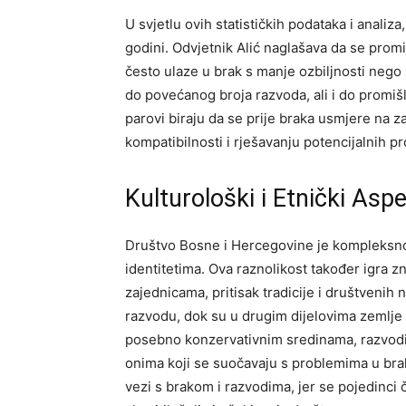
U svjetlu ovih statističkih podataka i analiza
godini. Odvjetnik Alić naglašava da se promij
često ulaze u brak s manje ozbiljnosti nego š
do povećanog broja razvoda, ali i do promiš
parovi biraju da se prije braka usmjere na z
kompatibilnosti i rješavanju potencijalnih p
Kulturološki i Etnički Aspe
Društvo Bosne i Hercegovine je kompleksno, 
identitetima. Ova raznolikost također igra z
zajednicama, pritisak tradicije i društveni
razvodu, dok su u drugim dijelovima zemlje 
posebno konzervativnim sredinama, razvodi s
onima koji se suočavaju s problemima u br
vezi s brakom i razvodima, jer se pojedinc