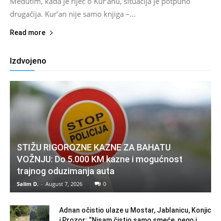
Međutim, kada je riječ o Kur’anu, situacija je potpuno
drugačija. Kur’an nije samo knjiga –...
Read more
Izdvojeno
STIŽU RIGOROZNE KAZNE ZA BAHATU
VOŽNJU: Do 5.000 KM kazne i mogućnost
trajnog oduzimanja auta
Salim D.
-
August 7, 2026
0
Adnan očistio ulaze u Mostar, Jablanicu, Konjic
i Prozor: “Nisam čistio samo smeće, nego i