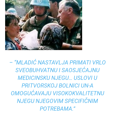
–
“MLADIĆ NASTAVLJA PRIMATI VRLO
SVEOBUHVATNU I SAOSJEĆAJNU
MEDICINSKU NJEGU… USLOVI U
PRITVORSKOJ BOLNICI UN-A
OMOGUĆAVAJU VISOKOKVALITETNU
NJEGU NJEGOVIM SPECIFIČNIM
POTREBAMA.”