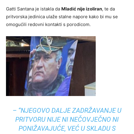
Gatti Santana je istakla da
Mladić nije izoliran
, te da
pritvorska jedinica ulaže stalne napore kako bi mu se
omogućili redovni kontakti s porodicom.
–
“NJEGOVO DALJE ZADRŽAVANJE U
PRITVORU NIJE NI NEČOVJEČNO NI
PONIŽAVAJUĆE, VEĆ U SKLADU S