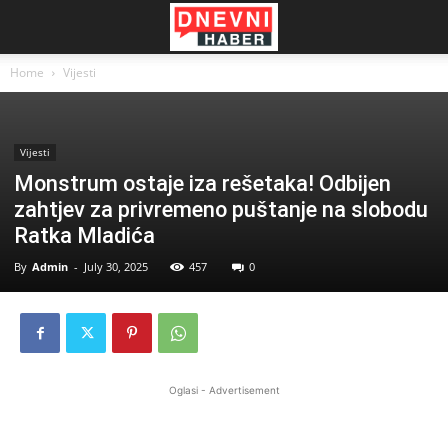
Home
Vijesti
Vijesti
Monstrum ostaje iza rešetaka! Odbijen
zahtjev za privremeno puštanje na slobodu
Ratka Mladića
By
Admin
-
July 30, 2025
457
0
Oglasi - Advertisement