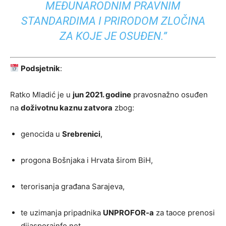
MEĐUNARODNIM PRAVNIM
STANDARDIMA I PRIRODOM ZLOČINA
ZA KOJE JE OSUĐEN.”
Podsjetnik
:
Ratko Mladić je u
jun 2021. godine
pravosnažno osuđen
na
doživotnu kaznu zatvora
zbog:
genocida u
Srebrenici
,
progona Bošnjaka i Hrvata širom BiH,
terorisanja građana Sarajeva,
te uzimanja pripadnika
UNPROFOR-a
za taoce prenosi
dijasporainfo.net