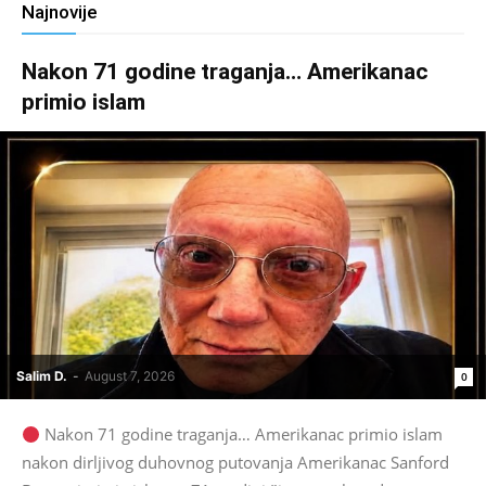
Najnovije
Nakon 71 godine traganja… Amerikanac
primio islam
Salim D.
-
August 7, 2026
0
Nakon 71 godine traganja… Amerikanac primio islam
nakon dirljivog duhovnog putovanja Amerikanac Sanford