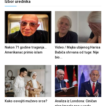
Izbor urednika
Nakon 71 godine traganja…
Video / Majka ubijenog Harisa
Amerikanac primio islam
Babića shrvana od tuge: Nije
bio...
Kako osvojiti muževo srce?
Analiza iz Londona: Ciničan
plan Izraela pao u vodu,