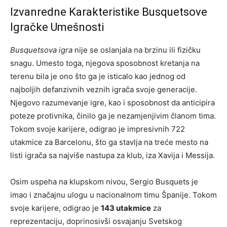
Izvanredne Karakteristike Busquetsove
Igračke Umešnosti
Busquetsova igra
nije se oslanjala na brzinu ili fizičku
snagu. Umesto toga, njegova sposobnost kretanja na
terenu bila je ono što ga je isticalo kao jednog od
najboljih defanzivnih veznih igrača svoje generacije.
Njegovo razumevanje igre, kao i sposobnost da anticipira
poteze protivnika, činilo ga je nezamjenjivim članom tima.
Tokom svoje karijere, odigrao je impresivnih 722
utakmice za Barcelonu, što ga stavlja na treće mesto na
listi igrača sa najviše nastupa za klub, iza Xavija i Messija.
Osim uspeha na klupskom nivou, Sergio Busquets je
imao i značajnu ulogu u nacionalnom timu Španije. Tokom
svoje karijere, odigrao je
143 utakmice
za
reprezentaciju, doprinosivši osvajanju Svetskog