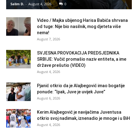
Salim D.
-
August 4, 2026
0
Video / Majka ubijenog Harisa Babića shrvana
od tuge: Nije bio nasilnik, mog djeteta više
nema!
August 7, 2026
SVJESNA PROVOKACIJA PREDSJEDNIKA
SRBIJE: Vučić promašio naziv entiteta, a ime
države prešutio (VIDEO)
August 4, 2026
Pjanić otkrio da je Alajbegović imao bogatije
ponude: “Ipak, Juve je uvijek Juve”
August 6, 2026
Kerim Alajbegović je navijačima Juventusa
otkrio svoj nadimak, iznenadio je mnoge i u BiH
August 4, 2026