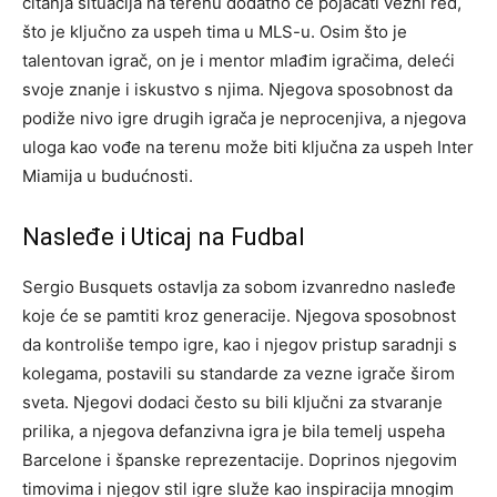
čitanja situacija na terenu dodatno će pojačati vezni red,
što je ključno za uspeh tima u MLS-u. Osim što je
talentovan igrač, on je i mentor mlađim igračima, deleći
svoje znanje i iskustvo s njima. Njegova sposobnost da
podiže nivo igre drugih igrača je neprocenjiva, a njegova
uloga kao vođe na terenu može biti ključna za uspeh Inter
Miamija u budućnosti.
Nasleđe i Uticaj na Fudbal
Sergio Busquets ostavlja za sobom izvanredno nasleđe
koje će se pamtiti kroz generacije. Njegova sposobnost
da kontroliše tempo igre, kao i njegov pristup saradnji s
kolegama, postavili su standarde za vezne igrače širom
sveta.
Njegovi dodaci često su bili ključni za stvaranje
prilika, a njegova defanzivna igra je bila temelj uspeha
Barcelone i španske reprezentacije.
Doprinos njegovim
timovima i njegov stil igre služe kao inspiracija mnogim