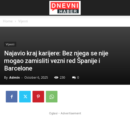
Home
Vijesti
Vijesti
Najavio kraj karijere: Bez njega se nije
mogao zamisliti vezni red Španije i
Barcelone
By
Admin
-
October 6, 2025
230
0
Oglasi - Advertisement