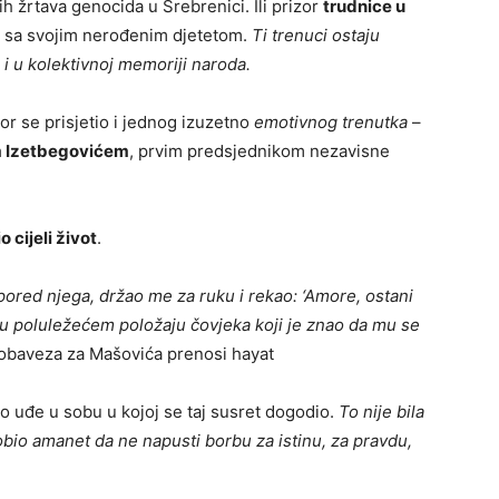
h žrtava genocida u Srebrenici. Ili prizor
trudnice u
o sa svojim nerođenim djetetom.
Ti trenuci ostaju
 u kolektivnoj memoriji naroda.
r se prisjetio i jednog izuzetno
emotivnog trenutka
–
om Izetbegovićem
, prvim predsjednikom nezavisne
o cijeli život
.
pored njega, držao me za ruku i rekao: ‘Amore, ostani
u poluležećem položaju čovjeka koji je znao da mu se
 obaveza za Mašovića prenosi hayat
o uđe u sobu u kojoj se taj susret dogodio.
To nije bila
dobio amanet da ne napusti borbu za istinu, za pravdu,