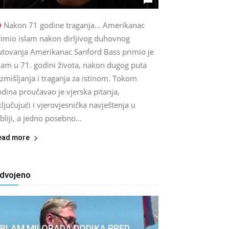
Nakon 71 godine traganja… Amerikanac
rimio islam nakon dirljivog duhovnog
utovanja Amerikanac Sanford Bass primio je
lam u 71. godini života, nakon dugog puta
zmišljanja i traganja za istinom. Tokom
dina proučavao je vjerska pitanja,
ljučujući i vjerovjesnička navještenja u
bliji, a jedno posebno...
ead more
zdvojeno
BLAM MILORADA DODIKA PRED