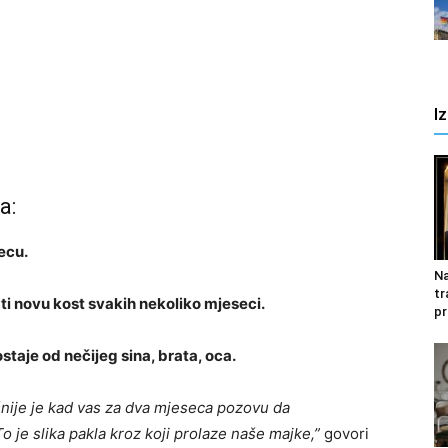
I
a:
ecu.
Na
tr
i novu kost svakih nekoliko mjeseci.
pr
ostaje od nečijeg sina, brata, oca.
rašnije je kad vas za dva mjeseca pozovu da
To je slika pakla kroz koji prolaze naše majke,”
govori