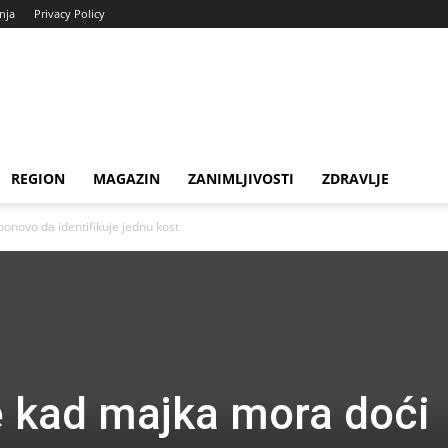
enja
Privacy Policy
REGION
MAGAZIN
ZANIMLJIVOSTI
ZDRAVLJE
ponovo da identifikuje jednu kost
je kad majka mora doći