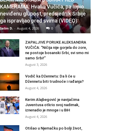
KAMERAMA: Hvalio Vučića, pa lupio
neviđenu glupost, predsjednik Srbije
ga ispravljao pred svima (VIDEO)
Salim D.
-
August 4, 2026
0
ZAPALJIVE PORUKE ALEKSANDRA
VUČIĆA: “Ničija nije gorjela do zore,
ne postoje bosanski Srbi, svi smo mi
samo Srbi!”
August 3, 2026
Vodič ka Džennetu: Da li će u
Džennetu biti trudnoće i rađanja?
August 4, 2026
Kerim Alajbegović je navijačima
Juventusa otkrio svoj nadimak,
iznenadio je mnoge i u BiH
August 4, 2026
Otišao u Njemačku po bolji život,