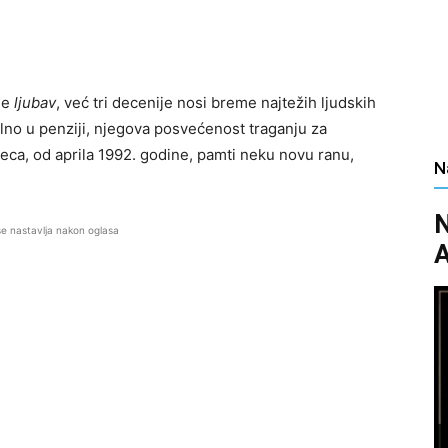
je
ljubav
, već tri decenije nosi breme najtežih ljudskih
alno u penziji, njegova posvećenost traganju za
ca, od aprila 1992. godine, pamti neku novu ranu,
N
N
se nastavlja nakon oglasa
A