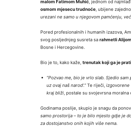
malom Fatimom Muhić
, jednom od najmlađi
osmom mjesecu trudnoće
, ubijene zajedn
urezani ne samo u njegovom pamćenju, već i
Pored profesionalnih i humanih izazova, Amo
svog posljednjeg susreta sa
rahmetli Alij
Bosne i Hercegovine.
Bio je to, kako kaže,
trenutak koji ga je prati
“Pozvao me, bio je vrlo slab. Sjedio sam 
uz ovaj naš narod’.”
Te riječi,
izgovorene 
kraj bliži
, postale su svojevrsna moralna
Godinama poslije, skupio je snagu da ponov
samo prostorija – to je bilo mjesto gdje je 
za dostojanstvo onih kojih više nema.