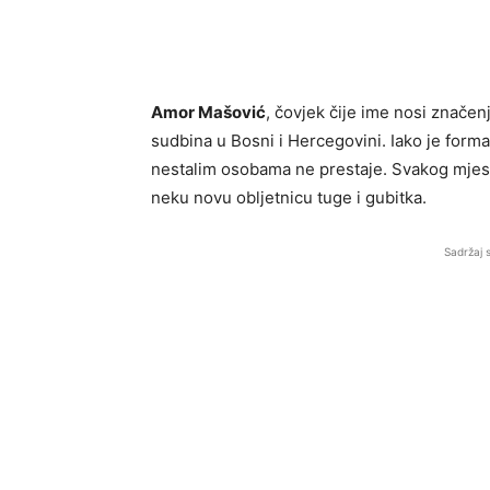
Amor Mašović
, čovjek čije ime nosi značen
sudbina u Bosni i Hercegovini. Iako je form
nestalim osobama ne prestaje. Svakog mjese
neku novu obljetnicu tuge i gubitka.
Sadržaj 