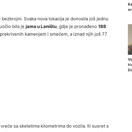
Ka
sr
 bezbrojni. Svaka nova lokacija je donosila još jednu
uočio bila je
jama u Laništu
, gdje je pronađeno
188
, prekrivenih kamenjem i smećem, a iznad njih još 77
Vi
Ha
Di
e vreće sa skeletima kilometrima do vozila. Ili susret s