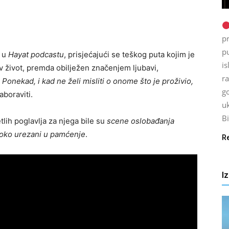
p
p
 u
Hayat podcastu
, prisjećajući se teškog puta kojim je
is
v život, premda obilježen značenjem ljubavi,
ra
.
Ponekad, i kad ne želi misliti o onome što je proživio,
go
aboraviti.
uk
Bi
etlih poglavlja za njega bile su
scene oslobađanja
oko urezani u pamćenje
.
R
I