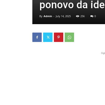
ponovo da iden
By
Admin
-
July 14, 2025
256
0
Ogl