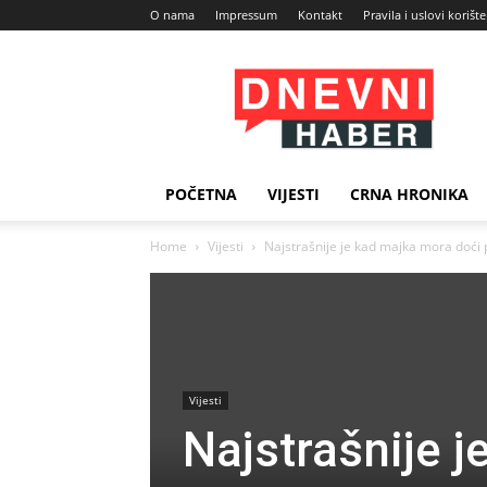
O nama
Impressum
Kontakt
Pravila i uslovi korišt
Dnevni
Haber
POČETNA
VIJESTI
CRNA HRONIKA
Home
Vijesti
Najstrašnije je kad majka mora doći 
Vijesti
Najstrašnije 