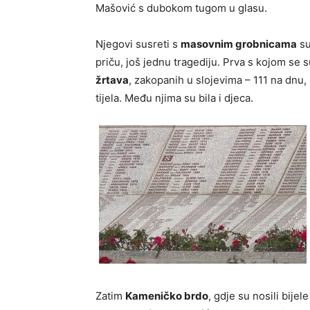
Mašović s dubokom tugom u glasu.
Njegovi susreti s
masovnim grobnicama
su
priču, još jednu tragediju. Prva s kojom se s
žrtava
, zakopanih u slojevima – 111 na dnu
tijela. Među njima su bila i djeca.
Zatim
Kameničko brdo
, gdje su nosili bijel