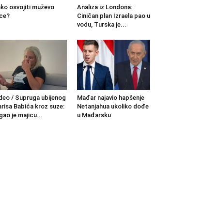
ko osvojiti muževo
Analiza iz Londona:
ce?
Ciničan plan Izraela pao u
vodu, Turska je...
deo / Supruga ubijenog
Mađar najavio hapšenje
risa Babića kroz suze:
Netanjahua ukoliko dođe
gao je majicu...
u Mađarsku