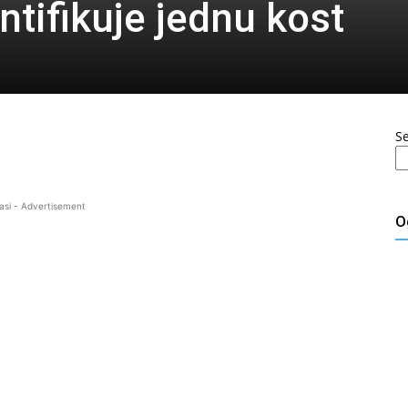
tifikuje jednu kost
S
asi - Advertisement
O