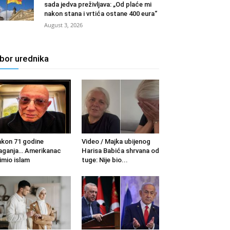
sada jedva preživljava: „Od plaće mi
nakon stana i vrtića ostane 400 eura“
August 3, 2026
zbor urednika
kon 71 godine
Video / Majka ubijenog
aganja… Amerikanac
Harisa Babića shrvana od
imio islam
tuge: Nije bio...