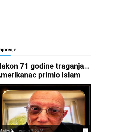
ajnovije
akon 71 godine traganja…
merikanac primio islam
Salim D.
-
August 7, 2026
0