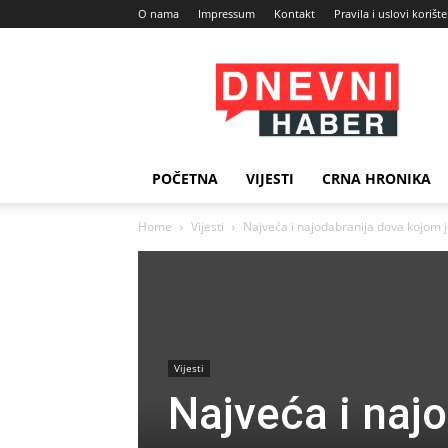
O nama
Impressum
Kontakt
Pravila i uslovi korišt
Dnevni
Haber
POČETNA
VIJESTI
CRNA HRONIKA
Home
Vijesti
Najveća i najodabranija dova kojom je 
Vijesti
Najveća i naj