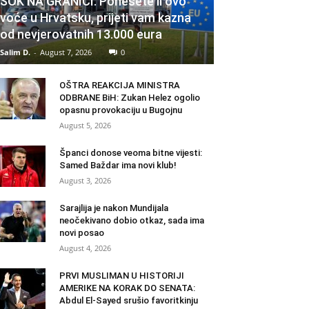
ŠOK NA GRANICI: Ponesete li ovo
voće u Hrvatsku, prijeti vam kazna
od nevjerovatnih 13.000 eura
Salim D.
-
August 7, 2026
0
OŠTRA REAKCIJA MINISTRA
ODBRANE BiH: Zukan Helez ogolio
opasnu provokaciju u Bugojnu
August 5, 2026
Španci donose veoma bitne vijesti:
Samed Baždar ima novi klub!
August 3, 2026
Sarajlija je nakon Mundijala
neočekivano dobio otkaz, sada ima
novi posao
August 4, 2026
PRVI MUSLIMAN U HISTORIJI
AMERIKE NA KORAK DO SENATA:
Abdul El-Sayed srušio favoritkinju