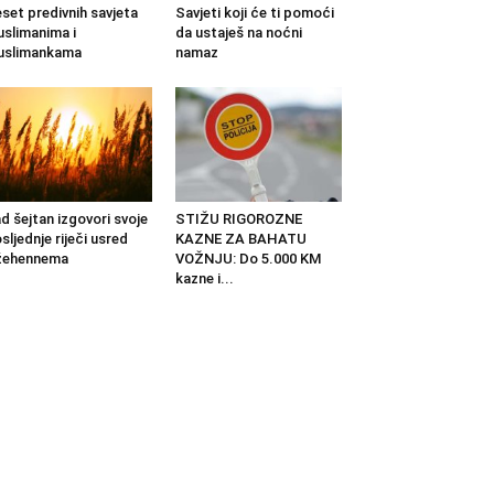
set predivnih savjeta
Savjeti koji će ti pomoći
slimanima i
da ustaješ na noćni
uslimankama
namaz
d šejtan izgovori svoje
STIŽU RIGOROZNE
sljednje riječi usred
KAZNE ZA BAHATU
žehennema
VOŽNJU: Do 5.000 KM
kazne i...