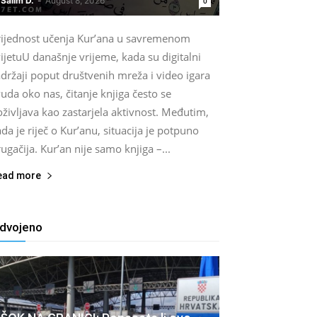
Salim D.
-
August 8, 2026
0
rijednost učenja Kur’ana u savremenom
ijetuU današnje vrijeme, kada su digitalni
držaji poput društvenih mreža i video igara
uda oko nas, čitanje knjiga često se
življava kao zastarjela aktivnost. Međutim,
da je riječ o Kur’anu, situacija je potpuno
ugačija. Kur’an nije samo knjiga –...
ead more
zdvojeno