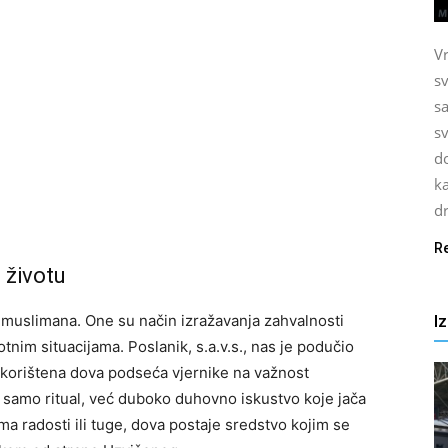
V
sv
sa
sv
do
ka
dr
R
životu
I
muslimana. One su način izražavanja zahvalnosti
otnim situacijama. Poslanik, s.a.v.s., nas je podučio
 korištena dova podseća vjernike na važnost
ije samo ritual, već duboko duhovno iskustvo koje jača
ma radosti ili tuge, dova postaje sredstvo kojim se