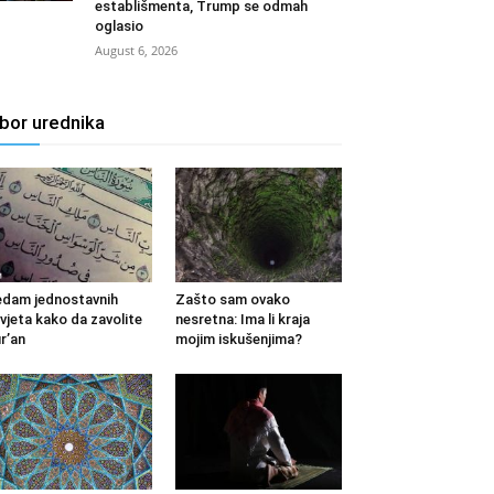
establišmenta, Trump se odmah
oglasio
August 6, 2026
zbor urednika
dam jednostavnih
Zašto sam ovako
vjeta kako da zavolite
nesretna: Ima li kraja
r’an
mojim iskušenjima?