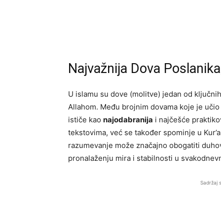
Najvažnija Dova Poslanika,
U islamu su dove (molitve) jedan od ključni
Allahom. Među brojnim dovama koje je učio 
ističe kao
najodabranija
i najčešće praktiko
tekstovima, već se također spominje u Kur’an
razumevanje može značajno obogatiti duhov
pronalaženju mira i stabilnosti u svakodnev
Sadržaj 