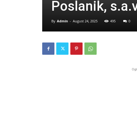
Poslanik, s.a.v
By
Admin
-
August 24, 2025
495
0
Ogl