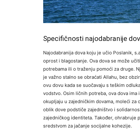
Specifičnosti najodabranije do
Najodabranija dova koju je učio Poslanik, s.a
oprost i blagostanje. Ova dova se može učiti u
potrebama ili o traženju pomoći za druge. N
je važno stalno se obraćati Allahu, bez obzi
ovu dovu kada se suočavaju s teškim odlukam
vodstvo. Osim ličnih potreba, ova dova ima i
okupljaju u zajedničkim dovama, moleći za op
oblik dove podstiče zajedništvo i solidarnos
zajedničkog identiteta. Također, ohrabruje 
sredstvom za jačanje socijalne kohezije.