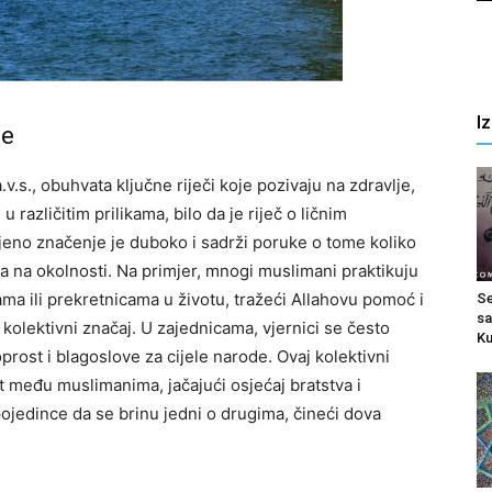
I
ve
.v.s., obuhvata ključne riječi koje pozivaju na zdravlje,
 različitim prilikama, bilo da je riječ o ličnim
jeno značenje je duboko i sadrži poruke o tome koliko
ra na okolnosti. Na primjer, mnogi muslimani praktikuju
a ili prekretnicama u životu, tražeći Allahovu pomoć i
Se
sa
 kolektivni značaj. U zajednicama, vjernici se često
Ku
rost i blagoslove za cijele narode. Ovaj kolektivni
t među muslimanima, jačajući osjećaj bratstva i
pojedince da se brinu jedni o drugima, čineći dova