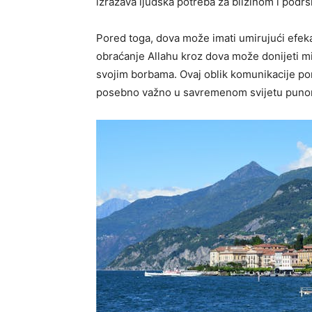
izražava ljudska potreba za blizinom i pod
Pored toga, dova može imati umirujući efekat
obraćanje Allahu kroz dova može donijeti mir
svojim borbama. Ovaj oblik komunikacije pom
posebno važno u savremenom svijetu puno