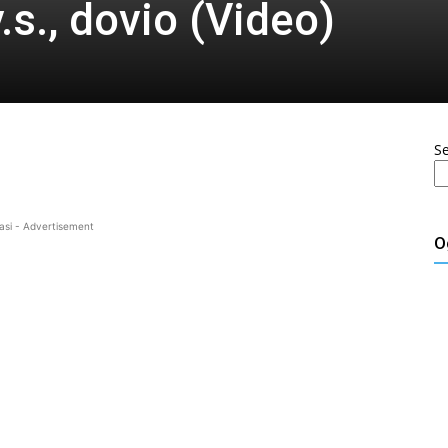
.s., dovio (Video)
S
asi - Advertisement
O