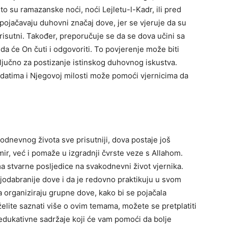
o su ramazanske noći, noći Lejletu-l-Kadr, ili pred
jačavaju duhovni značaj dove, jer se vjeruje da su
risutni.
Također, preporučuje se da se dova učini sa
 će On čuti i odgovoriti. To povjerenje može biti
ljučno za postizanje istinskog duhovnog iskustva.
datima i Njegovoj milosti može pomoći vjernicima da
dnevnog života sve prisutniji, dova postaje još
ir, već i pomaže u izgradnji čvrste veze s Allahom.
 stvarne posljedice na svakodnevni život vjernika.
jodabranije dove i da je redovno praktikuju u svom
 organiziraju grupne dove, kako bi se pojačala
elite saznati više o ovim temama, možete se pretplatiti
edukativne sadržaje koji će vam pomoći da bolje