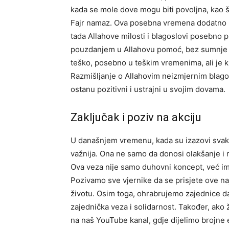
kada se mole dove mogu biti povoljna, kao št
Fajr namaz. Ova posebna vremena dodatno po
tada Allahove milosti i blagoslovi posebno p
pouzdanjem u Allahovu pomoć, bez sumnje da
teško, posebno u teškim vremenima, ali je k
Razmišljanje o Allahovim neizmjernim blago
ostanu pozitivni i ustrajni u svojim dovama.
Zaključak i poziv na akciju
U današnjem vremenu, kada su izazovi svako
važnija. Ona ne samo da donosi olakšanje i m
Ova veza nije samo duhovni koncept, već ima
Pozivamo sve vjernike da se prisjete ove na
životu. Osim toga, ohrabrujemo zajednice da
zajednička veza i solidarnost.
Također, ako ž
na naš YouTube kanal, gdje dijelimo brojne 