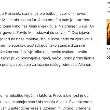
De
mu
m
a Poslanik, s.a.v.s., je bio najbolji uzor u njihovom
da Mu se obraćamo i tražimo ono što nam je potrebno.
o tome kako nas Allah uvijek čuje.
Na primjer, u suri Al-
 govori: ‘Zovite Me, odazvat ću se vam.’” Ova izjava
ovori na naše molitve, što je izvor nade za vjernike.
U
mir i blagoslov, postavljajući tako standard za sve
Ka
uže kao vodič za vjernike u njihovim svakodnevnim
po
D
 samo puko ponavljanje riječi, već duboko promišljanje
ve postaju sredstvo za jačanje našeg odnosa s Allahom,
u na nekoliko ključnih faktora. Prvo, iskrenost je od
n u svojim namjerama i obraćanju Allahu. Ova iskrenost
ovanju autentične veze s Uzvišenim.
Drugo, vremena