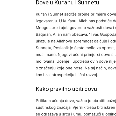
Dove u Kur’anu i Sunnetu
Kur’an i Sunnet sadrže brojne primjere dove, 
izgovaranju. U Kur’anu, Allah nas podstiče 
Mnoge sure i ajeti govore o važnosti dova i 
Baqarah, Allah nam obećava: “I vaš Gospodar
ukazuje na Allahovu spremnost da čuje i odg
Sunnetu, Poslanik je često molio za oprost, 
muslimane. Njegovi učeni primjerci dove sl
molitvama. Učenje i upotreba ovih dove nije
o značenju koje one nose.
Na taj način, do
kao i za introspekciju i lični razvoj.
Kako pravilno učiti dovu
Prilikom učenja dove, važno je obratiti pažnj
suštinskog značaja. Vjernik treba biti iskre
se odražava u srcu i umu, pomažući u oblik