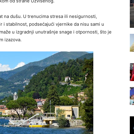
rškom od strane Uzvišenog.
 na dušu. U trenucima stresa ili nesigurnosti,
 i stabilnost, podsećajući vjernike da nisu sami u
aže u izgradnji unutrašnje snage i otpornosti, što je
m izazova.