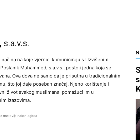
 s.a.v.s.
N
h načina na koje vjernici komuniciraju s Uzvišenim
Poslanik Muhammed, s.a.v.s., postoji jedna koja se
S
vana. Ova dova ne samo da je prisutna u tradicionalnim
s
u, što joj daje poseban značaj. Njeno korištenje i
K
ni život svakog muslimana, pomažući im u
nim izazovima.
se nastavlja nakon oglasa