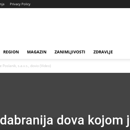
enja
Privacy Policy
REGION
MAGAZIN
ZANIMLJIVOSTI
ZDRAVLJE
Poslanik, s.a.v.s., dovio (Video)
odabranija dova kojom 