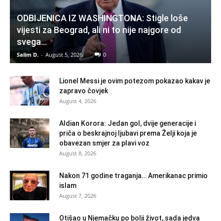
ODBIJENICA IZ WASHINGTONA: Stigle loše
vijesti za Beograd, ali ni to nije najgore od
svega…
Salim D.
-
August 5, 2026
0
Lionel Messi je ovim potezom pokazao kakav je
zapravo čovjek
August 4, 2026
Aldian Korora: Jedan gol, dvije generacije i
priča o beskrajnoj ljubavi prema Želji koja je
obavezan smjer za plavi voz
August 8, 2026
Nakon 71 godine traganja… Amerikanac primio
islam
August 7, 2026
Otišao u Njemačku po bolji život, sada jedva