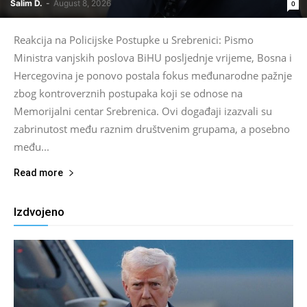
Salim D.
-
August 8, 2026
0
Reakcija na Policijske Postupke u Srebrenici: Pismo
Ministra vanjskih poslova BiHU posljednje vrijeme, Bosna i
Hercegovina je ponovo postala fokus međunarodne pažnje
zbog kontroverznih postupaka koji se odnose na
Memorijalni centar Srebrenica. Ovi događaji izazvali su
zabrinutost među raznim društvenim grupama, a posebno
među...
Read more
Izdvojeno