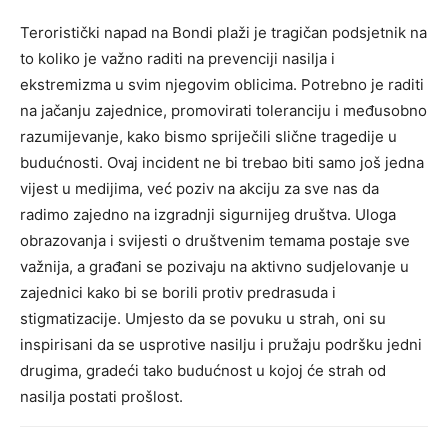
Teroristički napad na Bondi plaži je tragičan podsjetnik na
to koliko je važno raditi na prevenciji nasilja i
ekstremizma u svim njegovim oblicima. Potrebno je raditi
na jačanju zajednice, promovirati toleranciju i međusobno
razumijevanje, kako bismo spriječili slične tragedije u
budućnosti.
Ovaj incident ne bi trebao biti samo još jedna
vijest u medijima, već poziv na akciju za sve nas da
radimo zajedno na izgradnji sigurnijeg društva.
Uloga
obrazovanja i svijesti o društvenim temama postaje sve
važnija, a građani se pozivaju na aktivno sudjelovanje u
zajednici kako bi se borili protiv predrasuda i
stigmatizacije.
Umjesto da se povuku u strah, oni su
inspirisani da se usprotive nasilju i pružaju podršku jedni
drugima, gradeći tako budućnost u kojoj će strah od
nasilja postati prošlost.