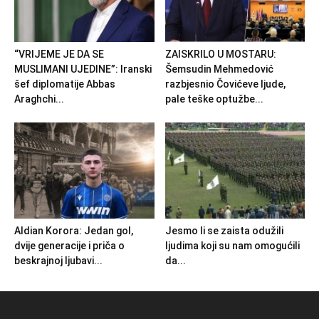
“VRIJEME JE DA SE
ZAISKRILO U MOSTARU:
MUSLIMANI UJEDINE”: Iranski
Šemsudin Mehmedović
šef diplomatije Abbas
razbjesnio Čovićeve ljude,
Araghchi...
pale teške optužbe...
Aldian Korora: Jedan gol,
Jesmo li se zaista odužili
dvije generacije i priča o
ljudima koji su nam omogućili
beskrajnoj ljubavi...
da...