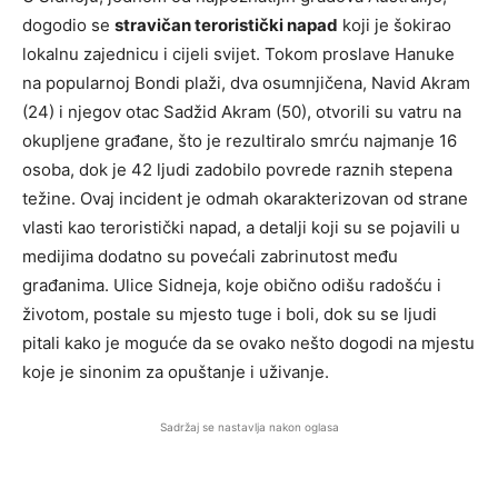
dogodio se
stravičan teroristički napad
koji je šokirao
lokalnu zajednicu i cijeli svijet. Tokom proslave Hanuke
na popularnoj Bondi plaži, dva osumnjičena, Navid Akram
(24) i njegov otac Sadžid Akram (50), otvorili su vatru na
okupljene građane, što je rezultiralo smrću najmanje 16
osoba, dok je 42 ljudi zadobilo povrede raznih stepena
težine. Ovaj incident je odmah okarakterizovan od strane
vlasti kao teroristički napad, a detalji koji su se pojavili u
medijima dodatno su povećali zabrinutost među
građanima. Ulice Sidneja, koje obično odišu radošću i
životom, postale su mjesto tuge i boli, dok su se ljudi
pitali kako je moguće da se ovako nešto dogodi na mjestu
koje je sinonim za opuštanje i uživanje.
Sadržaj se nastavlja nakon oglasa