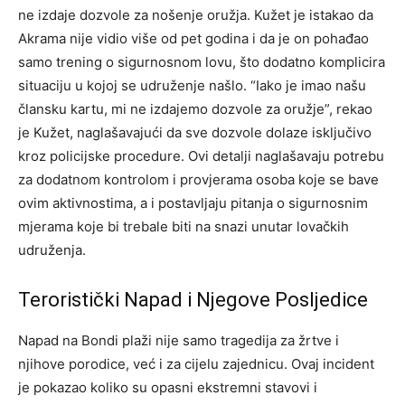
ne izdaje dozvole za nošenje oružja. Kužet je istakao da
Akrama nije vidio više od pet godina i da je on pohađao
samo trening o sigurnosnom lovu, što dodatno komplicira
situaciju u kojoj se udruženje našlo. “Iako je imao našu
člansku kartu, mi ne izdajemo dozvole za oružje”, rekao
je Kužet, naglašavajući da sve dozvole dolaze isključivo
kroz policijske procedure. Ovi detalji naglašavaju potrebu
za dodatnom kontrolom i provjerama osoba koje se bave
ovim aktivnostima, a i postavljaju pitanja o sigurnosnim
mjerama koje bi trebale biti na snazi unutar lovačkih
udruženja.
Teroristički Napad i Njegove Posljedice
Napad na Bondi plaži nije samo tragedija za žrtve i
njihove porodice, već i za cijelu zajednicu. Ovaj incident
je pokazao koliko su opasni ekstremni stavovi i