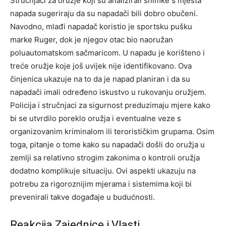
Stručnjaci za oružje koji su analizirali snimke s mjesta
napada sugeriraju da su napadači bili dobro obučeni.
Navodno, mlađi napadač koristio je sportsku pušku
marke Ruger, dok je njegov otac bio naoružan
poluautomatskom sačmaricom. U napadu je korišteno i
treće oružje koje još uvijek nije identifikovano.
Ova
činjenica ukazuje na to da je napad planiran i da su
napadači imali određeno iskustvo u rukovanju oružjem.
Policija i stručnjaci za sigurnost preduzimaju mjere kako
bi se utvrdilo poreklo oružja i eventualne veze s
organizovanim kriminalom ili terorističkim grupama.
Osim
toga, pitanje o tome kako su napadači došli do oružja u
zemlji sa relativno strogim zakonima o kontroli oružja
dodatno komplikuje situaciju. Ovi aspekti ukazuju na
potrebu za rigoroznijim mjerama i sistemima koji bi
prevenirali takve događaje u budućnosti.
Reakcija Zajednice i Vlasti