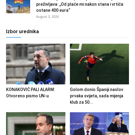
preživljava: „Od plaće mi nakon stana i vrtića
ostane 400 eura“
August 3, 2026
Izbor urednika
KONAKOVIĆ PALI ALARM:
Golom donio Španiji naslov
Otvoreno pismo UN-u
prvaka svijeta, sada mijenja
klub za 50...