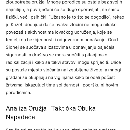
zloupotreba oružja. Mnoge porodice su ostale bez svojih
najmilijih, a povrijeđeni će se dugo oporavljati, ne samo
fizički, već i psihički.
“Užasno je to što se dogodilo”, rekao
je Kužet, dodajući da se ovakvi zločini ne mogu nikako
povezati s aktivnostima lovačkog udruženja, koje se
temelji na bezbjednosti i odgovornom ponašanju.
Grad
Sidnej se suočava s izazovima u obnavljanju osjećaja
sigurnosti, a društvo se mora suočiti s pitanjima o
radikalizaciji i kako se takvi stavovi mogu spriječiti.
Ulice
su postale mjesto sjećanja na izgubljene živote, a mnogi
građani se okupljaju na vigilijama kako bi odali počast
žrtvama, iskazujući time solidarnost i podršku njihovim
porodicama.
Analiza Oružja i Taktička Obuka
Napadača