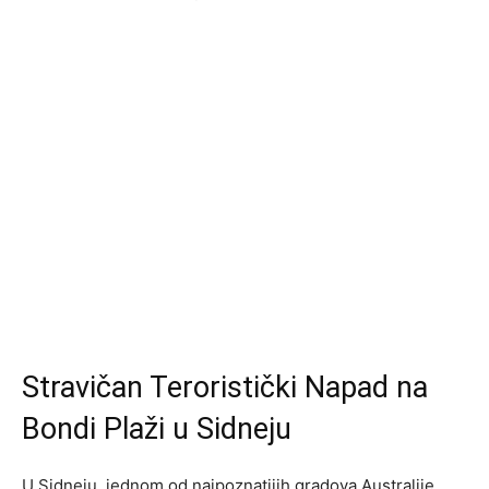
Stravičan Teroristički Napad na
Bondi Plaži u Sidneju
U Sidneju, jednom od najpoznatijih gradova Australije,