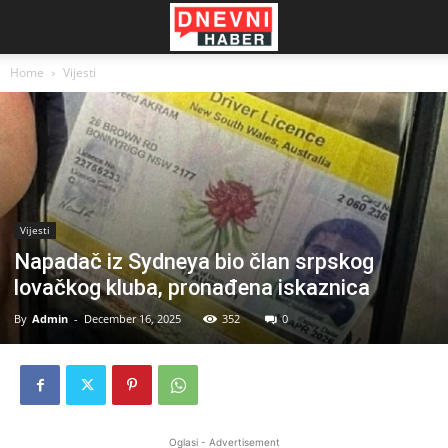
Home
Vijesti
Vijesti
Napadač iz Sydneya bio član srpskog
lovačkog kluba, pronađena iskaznica
By
Admin
-
December 16, 2025
352
0
Oglasi - Advertisement