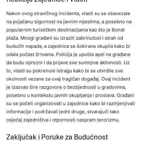
Nakon ovog stravičnog incidenta, vlasti su se obavezale
na pojačanu sigurnost na javnim mjestima, a posebno na
popularnim turističkim destinacijama kao što je Bondi
plaža. Mnogi građani su izrazili zabrinutost i strah od
budućih napada, a zajednica se šokirana okupila kako bi
odala počast žrtvama.
Policija je uputila apel na građane
da budu oprezni i da prijave sve sumnjive aktivnosti. Uz
to, vlasti su pokrenule istragu kako bi se utvrdile sve
okolnosti vezane za ovaj tragičan događaj. Ovaj incident
je izazvao šire razgovore o bezbjednosti u gradovima,
posebno u kontekstu javnih okupljanja i proslava.
Građani
su se počeli organizovati u zajednice kako bi razmjenjivali
informacije i podržavali jedni druge, stvarajući tako
osjećaj zajedništva i otpornosti naspram terorizmu.
Zaključak i Poruke za Budućnost