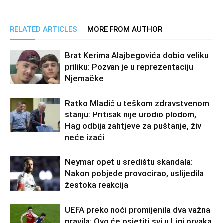
RELATED ARTICLES
MORE FROM AUTHOR
Brat Kerima Alajbegovića dobio veliku
priliku: Pozvan je u reprezentaciju
Njemačke
Ratko Mladić u teškom zdravstvenom
stanju: Pritisak nije urodio plodom,
Hag odbija zahtjeve za puštanje, živ
neće izaći
Neymar opet u središtu skandala:
Nakon pobjede provocirao, uslijedila
žestoka reakcija
UEFA preko noći promijenila dva važna
pravila: Ovo će osjetiti svi u Ligi prvaka