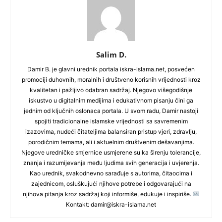
Salim D.
Damir B. je glavni urednik portala iskra-islama.net, posvećen
promociji duhovnih, moralnih i društveno korisnih vrijednosti kroz
kvalitetan i pažljivo odabran sadržaj. Njegovo višegodišnje
iskustvo u digitalnim medijima i edukativnom pisanju čini ga
jednim od ključnih oslonaca portala. U svom radu, Damir nastoji
spojiti tradicionalne islamske vrijednosti sa savremenim
izazovima, nudeći čitateljima balansiran pristup vjeri, zdravlju,
porodičnim temama, ali i aktuelnim društvenim dešavanjima.
Njegove uredničke smjernice usmjerene su ka širenju tolerancije,
znanja i razumijevanja među ljudima svih generacija i uvjerenja.
Kao urednik, svakodnevno sarađuje s autorima, čitaocima i
zajednicom, osluškujući njihove potrebe i odgovarajući na
njihova pitanja kroz sadržaj koji informiše, edukuje i inspiriše.
Kontakt: damir@iskra-islama.net