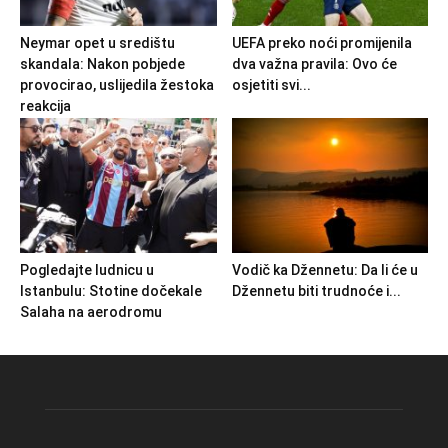
Neymar opet u središtu
UEFA preko noći promijenila
skandala: Nakon pobjede
dva važna pravila: Ovo će
provocirao, uslijedila žestoka
osjetiti svi...
reakcija
Pogledajte ludnicu u
Vodič ka Džennetu: Da li će u
Istanbulu: Stotine dočekale
Džennetu biti trudnoće i...
Salaha na aerodromu