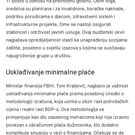
17 posto u odnosu na prethodnu godinu.
Osim toga,
sredstva su planirana i za invalidnine, boračke naknade,
podršku porodicama s djecom, zdravstveni sistem i
infrastrukturne projekte, čime se nastoji osigurati
stabilnost i održivost javnih usluga. Ovaj budžetski okvir
naglašava opredijeljenost vlasti ka unapređenju socijalne
zaštite, posebno u svjetlu izazova s kojima se suočavaju
najugroženije grupe u društvu.
Usklađivanje minimalne plaće
Ministar finansija FBiH, Toni Kraljević, naglasio je važnost
usklađivanja minimalne plaće prema posebnoj Uredbi o
metodologiji izračuna, koja uzima u obzir rast potrošačkih
cijena i realni rast BDP-a.
Ova metodologija se
primjenjuje kao dio zasebnog mehanizma koji nije izravno
povezan s obračunom plaća dužnosnika, što dodatno
komplikuje situaciju u vezi s financijama. Očekuje se da