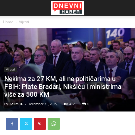
Home
Vijesti
Vijesti
Nekima za 27 KM, ali ne političarima u
FBiH: Plate Bradari, Nikšiću i ministrima
više za 500 KM
By
Salim D.
-
December 31, 2025
412
0