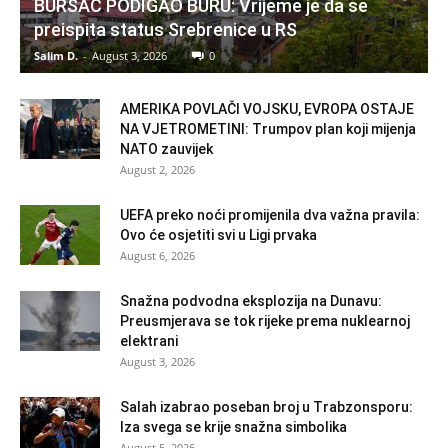
BURSAĆ PODIGAO BURU: Vrijeme je da se
preispita status Srebrenice u RS
Salim D.
-
August 3, 2026
0
AMERIKA POVLAČI VOJSKU, EVROPA OSTAJE
NA VJETROMETINI: Trumpov plan koji mijenja
NATO zauvijek
August 2, 2026
UEFA preko noći promijenila dva važna pravila:
Ovo će osjetiti svi u Ligi prvaka
August 6, 2026
Snažna podvodna eksplozija na Dunavu:
Preusmjerava se tok rijeke prema nuklearnoj
elektrani
August 3, 2026
Salah izabrao poseban broj u Trabzonsporu:
Iza svega se krije snažna simbolika
August 5, 2026