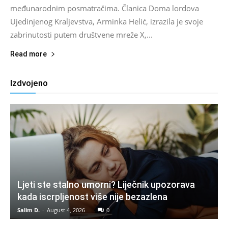
međunarodnim posmatračima. Članica Doma lordova
Ujedinjenog Kraljevstva, Arminka Helić, izrazila je svoje
zabrinutosti putem društvene mreže X,...
Read more
Izdvojeno
Ljeti ste stalno umorni? Liječnik upozorava
kada iscrpljenost više nije bezazlena
Salim D.
-
August 4, 2026
0