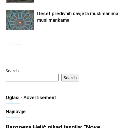
Deset predivnih savjeta muslimanima i
muslimankama
Search
Search
Oglasi - Advertisement
Najnovije
Baronesa Helić nikad jasnija: “Nove