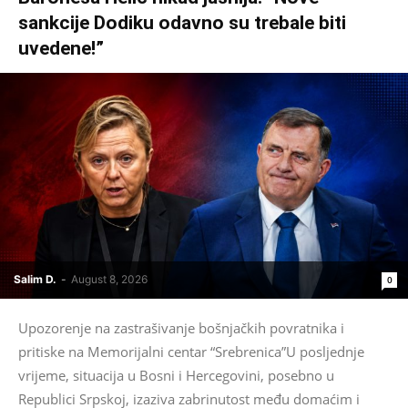
sankcije Dodiku odavno su trebale biti
uvedene!”
Salim D.
-
August 8, 2026
0
Upozorenje na zastrašivanje bošnjačkih povratnika i
pritiske na Memorijalni centar “Srebrenica”U posljednje
vrijeme, situacija u Bosni i Hercegovini, posebno u
Republici Srpskoj, izaziva zabrinutost među domaćim i