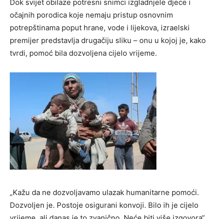
Dok svijet obilaze potresni snimci izgladnjele djece i
očajnih porodica koje nemaju pristup osnovnim
potrepštinama poput hrane, vode i lijekova, izraelski
premijer predstavlja drugačiju sliku – onu u kojoj je, kako
tvrdi, pomoć bila dozvoljena cijelo vrijeme.
„Kažu da ne dozvoljavamo ulazak humanitarne pomoći.
Dozvoljen je. Postoje osigurani konvoji. Bilo ih je cijelo
vrijeme, ali danas je to zvanično. Neće biti više izgovora“,