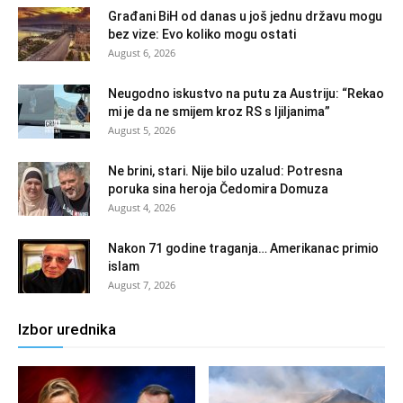
Građani BiH od danas u još jednu državu mogu
bez vize: Evo koliko mogu ostati
August 6, 2026
Neugodno iskustvo na putu za Austriju: “Rekao
mi je da ne smijem kroz RS s ljiljanima”
August 5, 2026
Ne brini, stari. Nije bilo uzalud: Potresna
poruka sina heroja Čedomira Domuza
August 4, 2026
Nakon 71 godine traganja… Amerikanac primio
islam
August 7, 2026
Izbor urednika