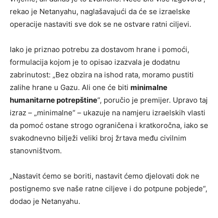
rekao je Netanyahu, naglašavajući da će se izraelske
operacije nastaviti sve dok se ne ostvare ratni ciljevi.
Iako je priznao potrebu za dostavom hrane i pomoći,
formulacija kojom je to opisao izazvala je dodatnu
zabrinutost: „Bez obzira na ishod rata, moramo pustiti
zalihe hrane u Gazu. Ali one će biti
minimalne
humanitarne potrepštine
“, poručio je premijer. Upravo taj
izraz – „minimalne“ – ukazuje na namjeru izraelskih vlasti
da pomoć ostane strogo ograničena i kratkoročna, iako se
svakodnevno bilježi veliki broj žrtava među civilnim
stanovništvom.
„Nastavit ćemo se boriti, nastavit ćemo djelovati dok ne
postignemo sve naše ratne ciljeve i do potpune pobjede“,
dodao je Netanyahu.