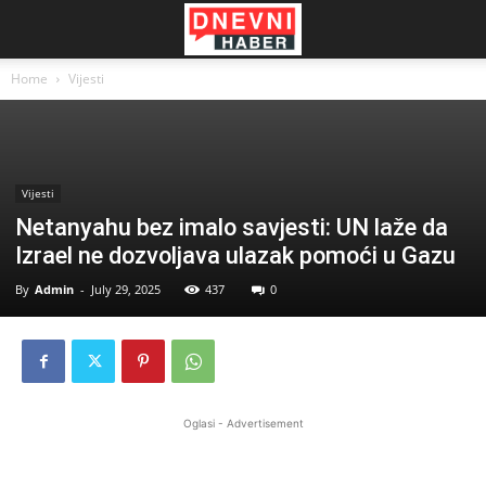
Home
Vijesti
Vijesti
Netanyahu bez imalo savjesti: UN laže da
Izrael ne dozvoljava ulazak pomoći u Gazu
By
Admin
-
July 29, 2025
437
0
Oglasi - Advertisement