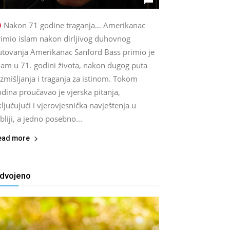
Nakon 71 godine traganja… Amerikanac
rimio islam nakon dirljivog duhovnog
utovanja Amerikanac Sanford Bass primio je
lam u 71. godini života, nakon dugog puta
zmišljanja i traganja za istinom. Tokom
dina proučavao je vjerska pitanja,
ljučujući i vjerovjesnička navještenja u
bliji, a jedno posebno...
ead more
zdvojeno