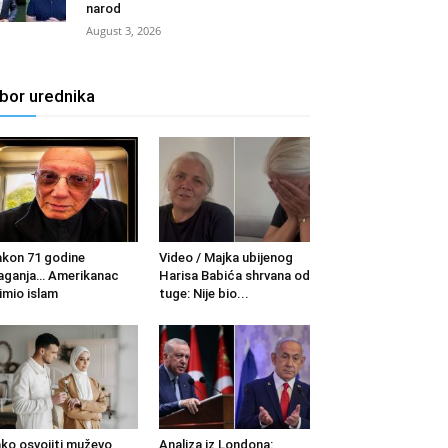
narod
August 3, 2026
zbor urednika
kon 71 godine
Video / Majka ubijenog
aganja… Amerikanac
Harisa Babića shrvana od
imio islam
tuge: Nije bio...
ko osvojiti muževo
Analiza iz Londona: