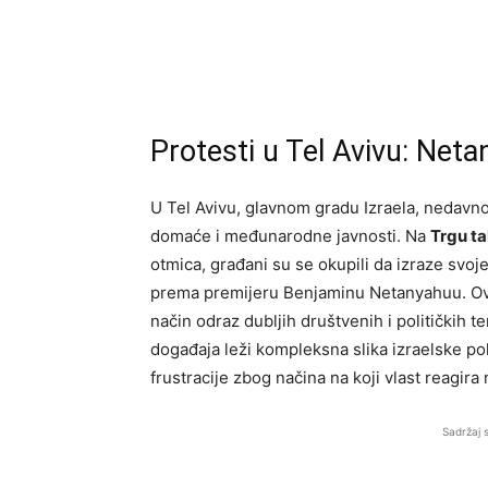
Protesti u Tel Avivu: Neta
U Tel Avivu, glavnom gradu Izraela, nedavno 
domaće i međunarodne javnosti. Na
Trgu ta
otmica, građani su se okupili da izraze svo
prema premijeru Benjaminu Netanyahuu. Ovi 
način odraz dubljih društvenih i političkih t
događaja leži kompleksna slika izraelske pol
frustracije zbog načina na koji vlast reagira 
Sadržaj 