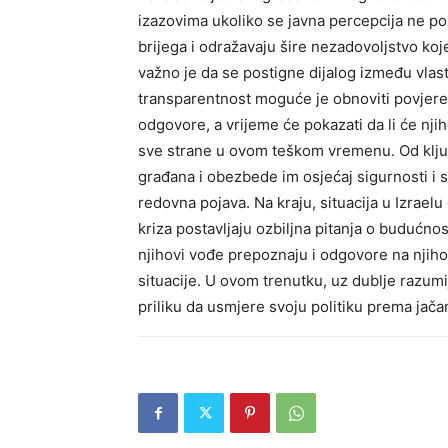
izazovima ukoliko se javna percepcija ne po
brijega i odražavaju šire nezadovoljstvo koj
važno je da se postigne dijalog između vlas
transparentnost moguće je obnoviti povjere
odgovore, a vrijeme će pokazati da li će njiho
sve strane u ovom teškom vremenu.
Od klj
građana i obezbede im osjećaj sigurnosti i st
redovna pojava.
Na kraju, situacija u Izrael
kriza postavljaju ozbiljna pitanja o budućno
njihovi vođe prepoznaju i odgovore na njiho
situacije.
U ovom trenutku, uz dublje razumije
priliku da usmjere svoju politiku prema jača