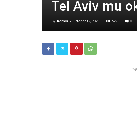
Tel Aviv mu o
By
Admin
-
October 12, 2025
527
0
Ogl