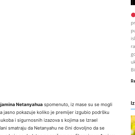
p
p
is
ra
go
uk
Bi
R
I
jamina Netanyahua
spomenuto, iz mase su se mogli
na jasno pokazuje koliko je premijer izgubio podršku
 sukoba i sigurnosnih izazova s kojima se Izrael
ani smatraju da Netanyahu ne čini dovoljno da se