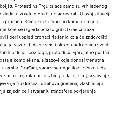
boljša.
Protesti na Trgu talaca samo su vrh ledenog
e vlada u Izraelu mora hitno adresirati.
U ovoj situaciji,
ti i građana. Samo kroz otvorenu komunikaciju i
nje koje se izgleda polako gubi.
Izraelci traže
vi lideri uspjeti pronaći rješenja koja će zadovoljiti
učne je važnosti da se vlasti okrenu potrebama svojih
abilnosti, jer bez toga, protesti će vjerojatno postati
u ostaje kompleksna, a izazovi koje donosi trenutna
sti zemlje. Građani, sada više nego ikad, očekuju da
ve potrebe, kako bi se izbjeglo daljnje pogoršavanje
vanje frustracija i strahova građana, vlasti imaju
nju zajednice i stvaranju atmosfere povjerenja.