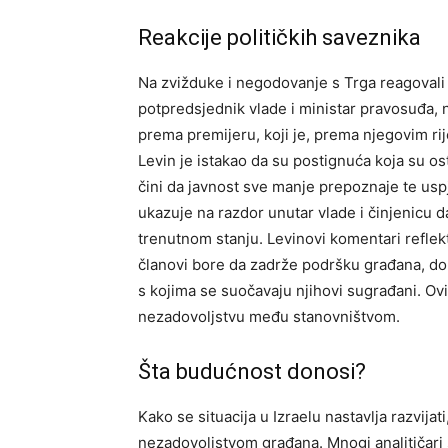
Reakcije političkih saveznika
Na zvižduke i negodovanje s Trga reagovali s
potpredsjednik vlade i ministar pravosuđa,
prema premijeru, koji je, prema njegovim rij
Levin je istakao da su postignuća koja su o
čini da javnost sve manje prepoznaje te uspj
ukazuje na razdor unutar vlade i činjenicu da
trenutnom stanju.
Levinovi komentari reflekt
članovi bore da zadrže podršku građana, do
s kojima se suočavaju njihovi sugrađani. Ov
nezadovoljstvu među stanovništvom.
Šta budućnost donosi?
Kako se situacija u Izraelu nastavlja razvijat
nezadovoljstvom građana. Mnogi analitičari