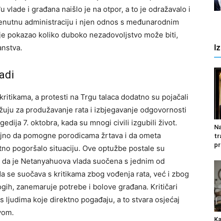
lade i građana naišlo je na otpor, a to je odražavalo i
trenutnu administraciju i njen odnos s međunarodnim
r je pokazao koliko duboko nezadovoljstvo može biti,
I
anstva.
adi
itikama, a protesti na Trgu talaca dodatno su pojačali
užuju za produžavanje rata i izbjegavanje odgovornosti
edija 7. oktobra, kada su mnogi civili izgubili život.
Na
oljno da pomogne porodicama žrtava i da ometa
tr
pr
tno pogoršalo situaciju.
Ove optužbe postale su
ču da je Netanyahuova vlada suočena s jednim od
 da se suočava s kritikama zbog vođenja rata, već i zbog
nogih, zanemaruje potrebe i bolove građana.
Kritičari
 ljudima koje direktno pogađaju, a to stvara osjećaj
vom.
Ka