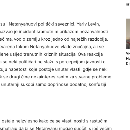
sr
u i Netanyahuovi politički saveznici. Yariv Levin,
 nazvao je incident sramotnim prikazom nezahvalnosti
ečima, vodio zemlju kroz jedno od najtežih razdoblja.
stvarena tokom Netanyahuove vlade značajna, ali se
Vi
ehe usljed trenutnih kriznih situacija.
Ova reakcija
Ha
 se neki političari ne slažu s percepcijom javnosti o
Di
uju napetosti koje postoje unutar vlasti, gdje se neki
k se drugi čine nezainteresiranim za stvarne probleme
i unutarnji sukobi samo doprinose dodatnoj konfuziji i
i, ostaje neizvjesno kako će se vlasti nositi s rastućim
 smatraju da bi se Netanyahu mogao suočiti s još većim