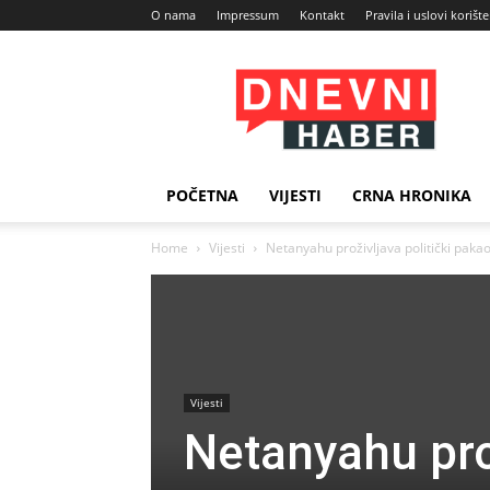
O nama
Impressum
Kontakt
Pravila i uslovi korišt
Dnevni
Haber
POČETNA
VIJESTI
CRNA HRONIKA
Home
Vijesti
Netanyahu proživljava politički paka
Vijesti
Netanyahu prož