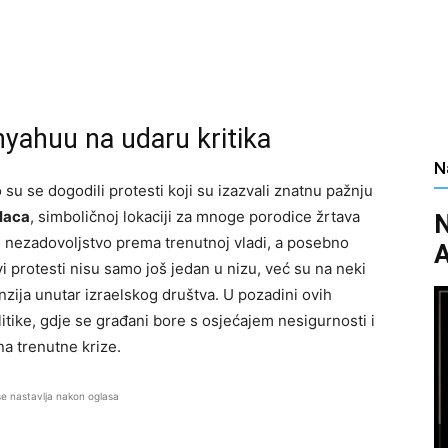
nyahuu na udaru kritika
N
su se dogodili protesti koji su izazvali znatnu pažnju
laca
, simboličnoj lokaciji za mnoge porodice žrtava
N
je nezadovoljstvo prema trenutnoj vladi, a posebno
A
protesti nisu samo još jedan u nizu, već su na neki
enzija unutar izraelskog društva. U pozadini ovih
itike, gdje se građani bore s osjećajem nesigurnosti i
na trenutne krize.
se nastavlja nakon oglasa