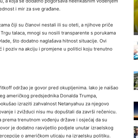
lju, a koja se dodatno pogoršava neefikasnim vođenjem
ednost i mir za sve građane.
 čiji su članovi nestali ili su oteti, a njihove priče
a Trgu talaca, mnogi su nosili transparente s porukama
vlade, što dodatno naglašava hitnost situacije. Ovi
 i poziv na akciju i promjene u politici koju trenutno
itkoff održao je govor pred okupljenima. Iako je naišao
šeg američkog predsjednika Donalda Trumpa,
 pokušao izraziti zahvalnost Netanyahuu za njegovo
vanje i zvižduci nisu mu dopuštali da završi rečenicu.
na prema trenutnom vođenju države i osjećaj da su
govor je dodatno rasvijetlio podjele unutar izraelskog
 percepcije o američkom uticaju na izraelsku politiku.