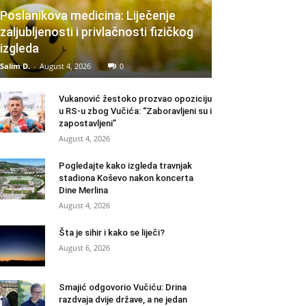
Poslanikova medicina: Liječenje
zaljubljenosti i privlačnosti fizičkog
izgleda
Salim D.
-
August 4, 2026
0
Vukanović žestoko prozvao opoziciju
u RS-u zbog Vučića: “Zaboravljeni su i
zapostavljeni”
August 4, 2026
Pogledajte kako izgleda travnjak
stadiona Koševo nakon koncerta
Dine Merlina
August 4, 2026
Šta je sihir i kako se liječi?
August 6, 2026
Smajić odgovorio Vučiću: Drina
razdvaja dvije države, a ne jedan