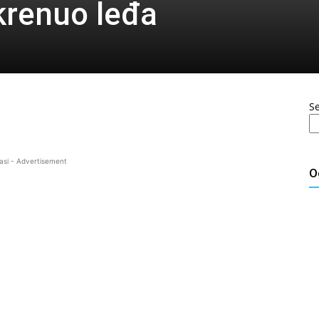
krenuo leđa
S
asi - Advertisement
O