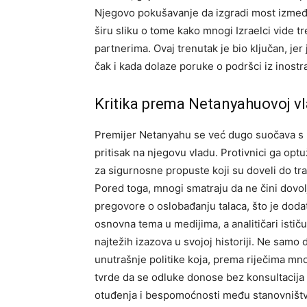
Njegovo pokušavanje da izgradi most između v
širu sliku o tome kako mnogi Izraelci vide 
partnerima. Ovaj trenutak je bio ključan, je
čak i kada dolaze poruke o podršci iz inostr
Kritika prema Netanyahuovoj vl
Premijer Netanyahu se već dugo suočava s kr
pritisak na njegovu vladu. Protivnici ga opt
za sigurnosne propuste koji su doveli do trag
Pored toga, mnogi smatraju da ne čini dov
pregovore o oslobađanju talaca, što je doda
osnovna tema u medijima, a analitičari isti
najtežih izazova u svojoj historiji. Ne samo
unutrašnje politike koja, prema riječima m
tvrde da se odluke donose bez konsultacija s
otuđenja i bespomoćnosti među stanovništ