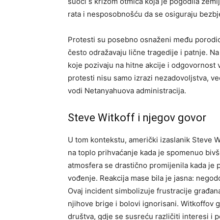
suoči s krizom otmica koja je pogodila zem
rata i nesposobnošću da se osiguraju bezbj
Protesti su posebno osnaženi među porodicama
često odražavaju lične tragedije i patnje. N
koje pozivaju na hitne akcije i odgovornost 
protesti nisu samo izrazi nezadovoljstva, već
vodi Netanyahuova administracija.
Steve Witkoff i njegov govor
U tom kontekstu, američki izaslanik Steve W
na toplo prihvaćanje kada je spomenuo biv
atmosfera se drastično promijenila kada je
vođenje. Reakcija mase bila je jasna: negodo
Ovaj incident simbolizuje frustracije građa
njihove brige i bolovi ignorisani. Witkoffov 
društva, gdje se susreću različiti interesi i