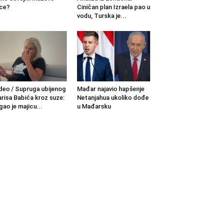
ce?
Ciničan plan Izraela pao u
vodu, Turska je...
deo / Supruga ubijenog
Mađar najavio hapšenje
risa Babića kroz suze:
Netanjahua ukoliko dođe
gao je majicu...
u Mađarsku