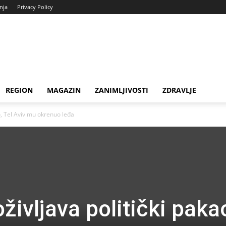
enja
Privacy Policy
REGION
MAGAZIN
ZANIMLJIVOSTI
ZDRAVLJE
o, Tel Aviv mu okrenuo leđa
ivljava politički paka