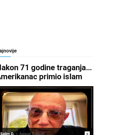
ajnovije
akon 71 godine traganja…
merikanac primio islam
Salim D.
-
August 7, 2026
0