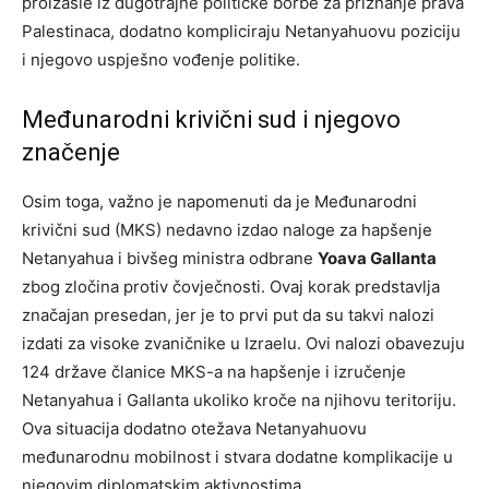
proizašle iz dugotrajne političke borbe za priznanje prava
Palestinaca, dodatno kompliciraju Netanyahuovu poziciju
i njegovo uspješno vođenje politike.
Međunarodni krivični sud i njegovo
značenje
Osim toga, važno je napomenuti da je Međunarodni
krivični sud (MKS) nedavno izdao naloge za hapšenje
Netanyahua i bivšeg ministra odbrane
Yoava Gallanta
zbog zločina protiv čovječnosti. Ovaj korak predstavlja
značajan presedan, jer je to prvi put da su takvi nalozi
izdati za visoke zvaničnike u Izraelu. Ovi nalozi obavezuju
124 države članice MKS-a na hapšenje i izručenje
Netanyahua i Gallanta ukoliko kroče na njihovu teritoriju.
Ova situacija dodatno otežava Netanyahuovu
međunarodnu mobilnost i stvara dodatne komplikacije u
njegovim diplomatskim aktivnostima.