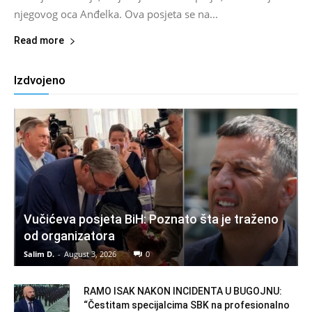
njegovog oca Anđelka. Ova posjeta se na...
Read more
Izdvojeno
Vučićeva posjeta BiH: Poznato šta je traženo
od organizatora
Salim D.
-
August 3, 2026
0
RAMO ISAK NAKON INCIDENTA U BUGOJNU:
“Čestitam specijalcima SBK na profesionalno