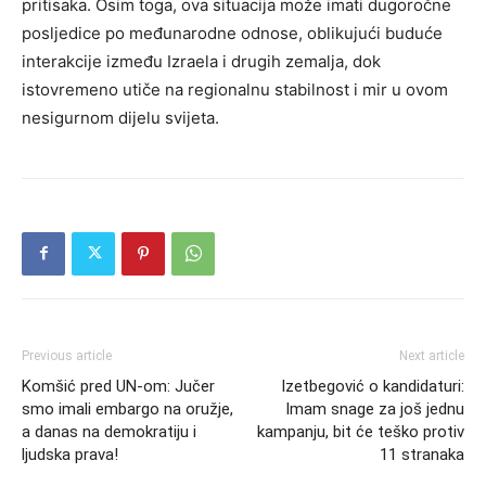
pritisaka.
Osim toga, ova situacija može imati dugoročne
posljedice po međunarodne odnose, oblikujući buduće
interakcije između Izraela i drugih zemalja, dok
istovremeno utiče na regionalnu stabilnost i mir u ovom
nesigurnom dijelu svijeta.
Previous article
Next article
Komšić pred UN-om: Jučer
Izetbegović o kandidaturi:
smo imali embargo na oružje,
Imam snage za još jednu
a danas na demokratiju i
kampanju, bit će teško protiv
ljudska prava!
11 stranaka