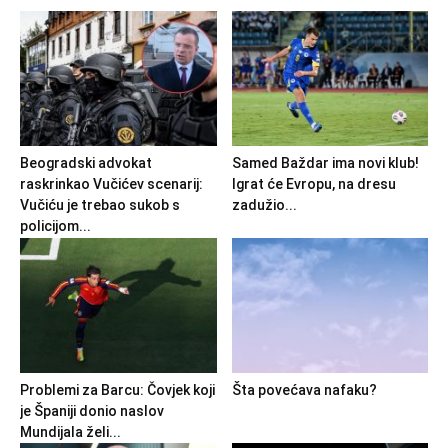
Beogradski advokat
Samed Baždar ima novi klub!
raskrinkao Vučićev scenarij:
Igrat će Evropu, na dresu
Vučiću je trebao sukob s
zadužio...
policijom...
Problemi za Barcu: Čovjek koji
Šta povećava nafaku?
je Španiji donio naslov
Mundijala želi...