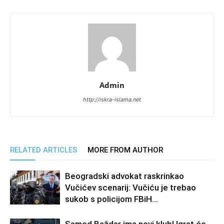
Admin
http://iskra-islama.net
RELATED ARTICLES
MORE FROM AUTHOR
Beogradski advokat raskrinkao
Vučićev scenarij: Vučiću je trebao
sukob s policijom FBiH…
Samed Baždar ima novi klub! Igrat će