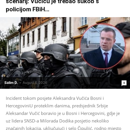
scenarij: Vučiću je trebao sukob s
policijom FBiH…
Salim D.
-
August 6, 2026
0
Incident tokom posjete Aleksandra Vučića Bosni i
HercegoviniU proteklim danima, predsjednik Srbije
Aleksandar Vučić boravio je u Bosni i Hercegovini, gdje je
uz lidera SNSD-a Milorada Dodika posjetio nekoliko
značajnih lokacija, uključujući i selo Čipuljić, rodno mjesto