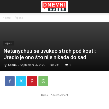
Home
Vijesti
Vijesti
Netanyahuu se uvukao strah pod kosti:
Uradio je ono što nije nikada do sad
By
Admin
-
September 26, 2025
231
0
Oglasi - Advertisement