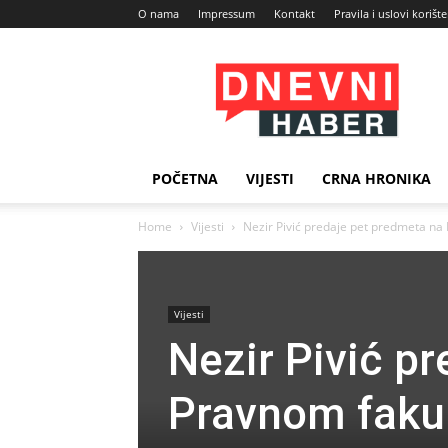
O nama
Impressum
Kontakt
Pravila i uslovi korišt
Dnevni
Haber
POČETNA
VIJESTI
CRNA HRONIKA
Home
Vijesti
Nezir Pivić predaje pet predmeta na P
Vijesti
Nezir Pivić p
Pravnom fakult