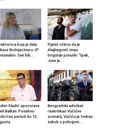
rektorica koja je dala
Pjanić otkrio da je
kaze Bošnjacima u JP
Alajbegović imao
munalno: Sve bih...
bogatije ponude: “Ipak,
Juve je...
dim Sladić upozorava
Beogradski advokat
jeli Balkan: Posebno
raskrinkao Vučićev
dcrtao period do 12.
scenarij: Vučiću je trebao
gusta
sukob s policijom...