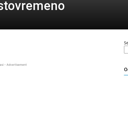
 istovremeno
S
asi - Advertisement
O