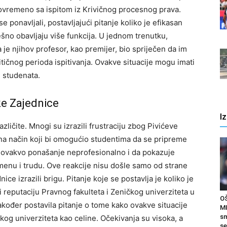
stovremeno sa ispitom iz Krivičnog procesnog prava.
se ponavljali, postavljajući pitanje koliko je efikasan
no obavljaju više funkcija. U jednom trenutku,
 je njihov profesor, kao premijer, bio spriječen da im
tičnog perioda ispitivanja. Ovakve situacije mogu imati
 studenata.
e Zajednice
I
azličite. Mnogi su izrazili frustraciju zbog Pivićeve
a način koji bi omogućio studentima da se pripreme
e ovakvo ponašanje neprofesionalno i da pokazuje
menu i trudu.
Ove reakcije nisu došle samo od strane
ce izrazili brigu. Pitanje koje se postavlja je koliko je
i reputaciju Pravnog fakulteta i Zeničkog univerziteta u
O
kođer postavila pitanje o tome kako ovakve situacije
MI
sm
čkog univerziteta kao celine. Očekivanja su visoka, a
se