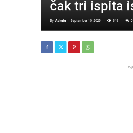
čak tri ispita
By
Admin
-
September 10, 2025
848
0
Ogl