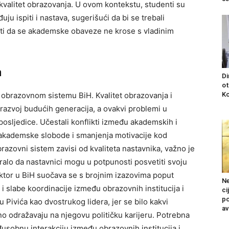
kvalitet obrazovanja.
U ovom kontekstu, studenti su
uju ispiti i nastava, sugerišući da bi se trebali
urati da se akademske obaveze ne krose s vladinim
m
Di
ot
Ko
 u obrazovnom sistemu BiH. Kvalitet obrazovanja i
 razvoj budućih generacija, a ovakvi problemi u
posljedice.
Učestali konflikti između akademskih i
 akademske slobode i smanjenja motivacije kod
razovni sistem zavisi od kvaliteta nastavnika, važno je
guralo da nastavnici mogu u potpunosti posvetiti svoju
ktor u BiH suočava se s brojnim izazovima poput
Ne
 i slabe koordinacije između obrazovnih institucija i
ci
po
u Pivića kao dvostrukog lidera, jer se bilo kakvi
av
o odražavaju na njegovu političku karijeru.
Potrebna
đusobnu interakciju između obrazovnih institucija i