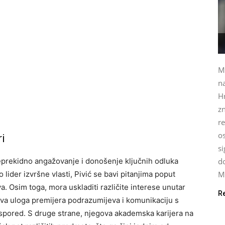
Mi
na
H
zn
re
o
i
si
neprekidno angažovanje i donošenje ključnih odluka
do
lider izvršne vlasti, Pivić se bavi pitanjima poput
Mi
. Osim toga, mora uskladiti različite interese unutar
R
gova uloga premijera podrazumijeva i komunikaciju s
spored. S druge strane, njegova akademska karijera na