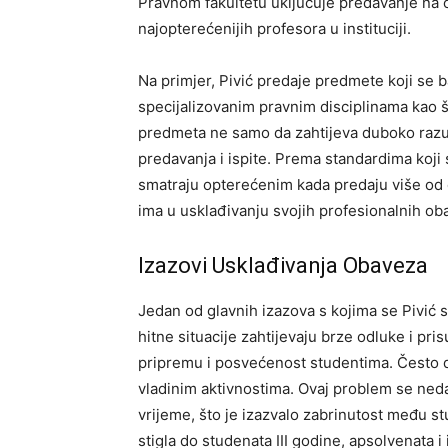
Pravnom fakultetu uključuje predavanje na ča
najopterećenijih profesora u instituciji.
Na primjer, Pivić predaje predmete koji se 
specijalizovanim pravnim disciplinama kao št
predmeta ne samo da zahtijeva duboko razum
predavanja i ispite. Prema standardima koji
smatraju opterećenim kada predaju više od 
ima u usklađivanju svojih profesionalnih ob
Izazovi Usklađivanja Obaveza
Jedan od glavnih izazova s kojima se Pivić s
hitne situacije zahtijevaju brze odluke i pr
pripremu i posvećenost studentima. Često dol
vladinim aktivnostima. Ovaj problem se nedav
vrijeme, što je izazvalo zabrinutost među stu
stigla do studenata III godine, apsolvenata i