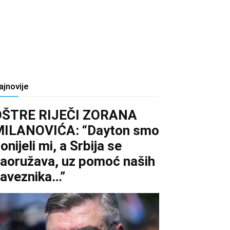
ajnovije
OŠTRE RIJEČI ZORANA
MILANOVIĆA: “Dayton smo
onijeli mi, a Srbija se
aoružava, uz pomoć naših
aveznika…”