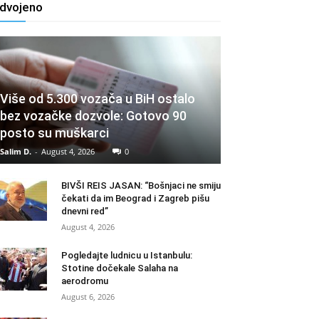
zdvojeno
Više od 5.300 vozača u BiH ostalo
bez vozačke dozvole: Gotovo 90
posto su muškarci
Salim D.
-
August 4, 2026
0
BIVŠI REIS JASAN: “Bošnjaci ne smiju
čekati da im Beograd i Zagreb pišu
dnevni red”
August 4, 2026
Pogledajte ludnicu u Istanbulu:
Stotine dočekale Salaha na
aerodromu
August 6, 2026