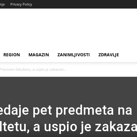
enja
Privacy Policy
REGION
MAGAZIN
ZANIMLJIVOSTI
ZDRAVLJE
ravnom fakultetu, a uspio je zakazati...
redaje pet predmeta na
etu, a uspio je zakaza