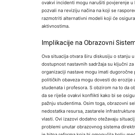
ovakvi incidenti mogu narušiti povjerenje u 
pozvali na reviziju načina na koji se raspoređ
razmotriti alternativni modeli koji će osig
aktivnostima.
Implikacije na Obrazovni Siste
Ova situacija otvara širu diskusiju o stanju
dostupnost nastavnih sadržaja su ključni za
organizaciji nastave mogu imati dugoročne 
političkih obaveza mogu dovesti do erozije
studenata i profesora.
S obzirom na to da ob
da se riješe ovakvi konflikti kako bi se osi
pažnju studentima.
Osim toga, obrazovni se
nedostatka resursa, zastarele infrastrukture
vlasti. Ovi izazovi dodatno otežavaju situacij
problemi unutar obrazovnog sistema direktn
je hitna reforma koja bi omogućila bolju me