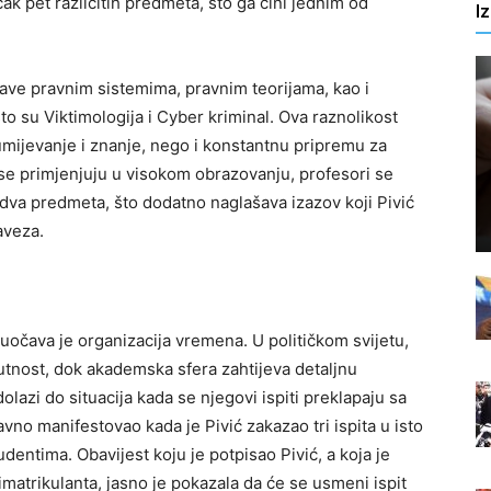
k pet različitih predmeta, što ga čini jednim od
I
bave pravnim sistemima, pravnim teorijama, kao i
o su Viktimologija i Cyber kriminal. Ova raznolikost
ijevanje i znanje, nego i konstantnu pripremu za
 se primjenjuju u visokom obrazovanju, profesori se
dva predmeta, što dodatno naglašava izazov koji Pivić
aveza.
uočava je organizacija vremena. U političkom svijetu,
isutnost, dok akademska sfera zahtijeva detaljnu
azi do situacija kada se njegovi ispiti preklapaju sa
no manifestovao kada je Pivić zakazao tri ispita u isto
dentima. Obavijest koju je potpisao Pivić, a koja je
 imatrikulanta, jasno je pokazala da će se usmeni ispit