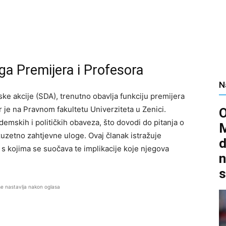
ga Premijera i Profesora
N
ske akcije (SDA), trenutno obavlja funkciju premijera
je na Pravnom fakultetu Univerziteta u Zenici.
emskih i političkih obaveza, što dovodi do pitanja o
zuzetno zahtjevne uloge. Ovaj članak istražuje
d
s kojima se suočava te implikacije koje njegova
n
.
s
se nastavlja nakon oglasa