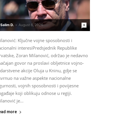
Salim D.
-
August 6, 2026
0
lanović: Ključne vojne sposobnosti i
cionalni interesiPredsjednik Republike
rvatske, Zoran Milanović, održao je nedavno
ačajan govor na proslavi obljetnice vojno-
darstvene akcije Oluja u Kninu, gdje se
svrnuo na važne aspekte nacionalne
gurnosti, vojnih sposobnosti i povijesne
gađaje koji oblikuju odnose u regiji.
lanović je...
ead more