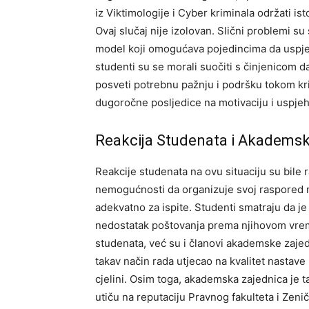
iz Viktimologije i Cyber kriminala održati i
Ovaj slučaj nije izolovan. Slični problemi su 
model koji omogućava pojedincima da uspješ
studenti su se morali suočiti s činjenicom da
posveti potrebnu pažnju i podršku tokom kri
dugoročne posljedice na motivaciju i uspjeh
Reakcija Studenata i Akademsk
Reakcije studenata na ovu situaciju su bile r
nemogućnosti da organizuje svoj raspored n
adekvatno za ispite. Studenti smatraju da j
nedostatak poštovanja prema njihovom vre
studenata, već su i članovi akademske zajedni
takav način rada utjecao na kvalitet nastave 
cjelini.
Osim toga, akademska zajednica je ta
utiču na reputaciju Pravnog fakulteta i Zeni