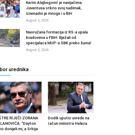
Kerim Alajbegović je navijačima
Juventusa otkrio svoj nadimak,
iznenadio je mnoge i u BiH
August 3, 2026
Naoružana formacija iz RS-a upala
kvadovima u FBiH: Bježali od
specijalaca MUP-a SBK preko šuma!
August 3, 2026
zbor urednika
ŠTRE RIJEČI ZORANA
Dodik uputio uvrede na
LANOVIĆA: “Dayton
račun ministra Heleza
o donijeli mi, a Srbija
...