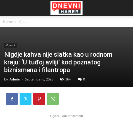
Home
Vijesti
Vijesti
Nigdje kahva nije slatka kao u rodnom
kraju: ‘U tuđoj avliji’ kod poznatog
biznismena i filantropa
By
Admin
-
September 6, 2025
364
0
Oglasi - Advertisement