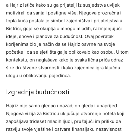
a Hajriz ističe kako su ga prijatelji iz susjedstva uvijek
motivirali da sanja i postigne više. Njegova prozračna i
topla kuća postala je simbol zajedništva i prijateljstva u
Bistrici, gdje se okupljalo mnogo mladih, razmjenjujući
ideje, snove i planove za budućnost. Ovaj povratak
korijenima bio je način da se Hajriz osvrne na svoje
početke i da se sjeti šta ga je oblikovalo kao osobu. U tom
kontekstu, on naglašava kako je svaka lična priča odraz
šire društvene stvarnosti i kako zajednica igra ključnu
ulogu u oblikovanju pojedinca.
Izgradnja budućnosti
Hajriz nije samo gledao unazad; on gleda i unaprijed.
Njegova vizija za Bistricu uključuje otvorenje hotela koji
zapošljava trideset mladih ljudi, pružajući im priliku da
razviju svoje vještine i ostvare finansijsku nezavisnost.