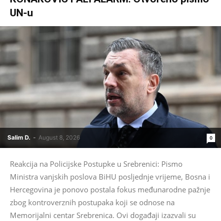
UN-u
Salim D.
-
August 8, 2026
0
Reakcija na Policijske Postupke u Srebrenici: Pismo
Ministra vanjskih poslova BiHU posljednje vrijeme, Bosna i
Hercegovina je ponovo postala fokus međunarodne pažnje
zbog kontroverznih postupaka koji se odnose na
Memorijalni centar Srebrenica. Ovi događaji izazvali su