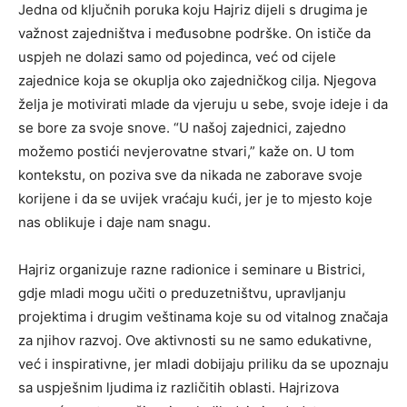
Jedna od ključnih poruka koju Hajriz dijeli s drugima je
važnost zajedništva i međusobne podrške. On ističe da
uspjeh ne dolazi samo od pojedinca, već od cijele
zajednice koja se okuplja oko zajedničkog cilja.
Njegova
želja je motivirati mlade da vjeruju u sebe, svoje ideje i da
se bore za svoje snove. “U našoj zajednici, zajedno
možemo postići nevjerovatne stvari,” kaže on.
U tom
kontekstu, on poziva sve da nikada ne zaborave svoje
korijene i da se uvijek vraćaju kući, jer je to mjesto koje
nas oblikuje i daje nam snagu.
Hajriz organizuje razne radionice i seminare u Bistrici,
gdje mladi mogu učiti o preduzetništvu, upravljanju
projektima i drugim veštinama koje su od vitalnog značaja
za njihov razvoj. Ove aktivnosti su ne samo edukativne,
već i inspirativne, jer mladi dobijaju priliku da se upoznaju
sa uspješnim ljudima iz različitih oblasti. Hajrizova