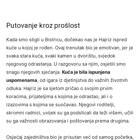
Putovanje kroz prošlost
Kada smo stigli u Bistricu, dočekao nas je Hajriz ispred
kuće u kojoj je rođen. Ovaj trenutak bio je emotivan, jer je
svaka stara kuća, svaki kamen u dvorištu, svjedok
njegovog odrastanja. U razgovoru sa njim, osjetili smo
snagu njegovih sjećanja.
Kuća je bila ispunjena
uspomenama
, od igara iz djetinjstva do važnih životnih
odluka. Hajriz je sa sjetom pričao o svojim prvim
koracima, prijateljima s kojima je odrastao, ali i o
izazovima s kojima se suočavao. Njegovi roditelji,
skromni radnici, uvijek su ga podsticali da teži višem, učili
su ga važnosti obrazovanja i poštovanja prema drugima.
Osjećaj zajedništva bio je prisutan već od samog početka,