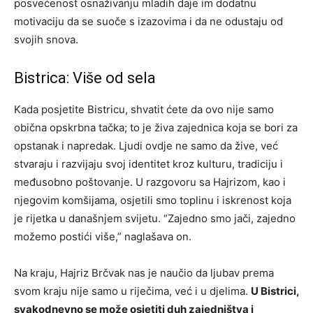
posvećenost osnaživanju mladih daje im dodatnu
motivaciju da se suoče s izazovima i da ne odustaju od
svojih snova.
Bistrica: Više od sela
Kada posjetite Bistricu, shvatit ćete da ovo nije samo
obična opskrbna tačka; to je živa zajednica koja se bori za
opstanak i napredak. Ljudi ovdje ne samo da žive, već
stvaraju i razvijaju svoj identitet kroz kulturu, tradiciju i
međusobno poštovanje.
U razgovoru sa Hajrizom, kao i
njegovim komšijama, osjetili smo toplinu i iskrenost koja
je rijetka u današnjem svijetu. “Zajedno smo jači, zajedno
možemo postići više,” naglašava on.
Na kraju, Hajriz Brčvak nas je naučio da ljubav prema
svom kraju nije samo u riječima, već i u djelima.
U Bistrici,
svakodnevno se može osjetiti duh zajedništva i