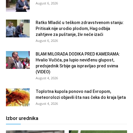
August 6, 2026
Ratko Mladić u teškom zdravstvenom stanju:
Pritisak nije urodio plodom, Hag odbija
zahtjeve za puštanje, živ neće izaći
August 6, 2026
BLAM MILORADA DODIKA PRED KAMERAMA:
Hvalio Vučića, pa lupio neviđenu glupost,
predsjednik Srbije ga ispravljao pred svima
(VIDEO)
August 4, 2026
Toplotna kupola ponovo nad Evropom,
meteorolozi objavili šta nas čeka do kraja ljeta
August 4, 2026
Izbor urednika