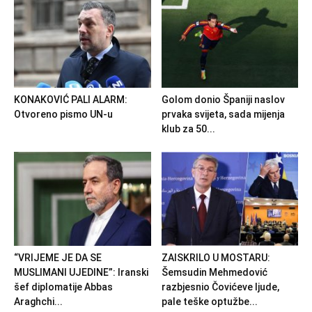
KONAKOVIĆ PALI ALARM:
Golom donio Španiji naslov
Otvoreno pismo UN-u
prvaka svijeta, sada mijenja
klub za 50...
“VRIJEME JE DA SE
ZAISKRILO U MOSTARU:
MUSLIMANI UJEDINE”: Iranski
Šemsudin Mehmedović
šef diplomatije Abbas
razbjesnio Čovićeve ljude,
Araghchi...
pale teške optužbe...