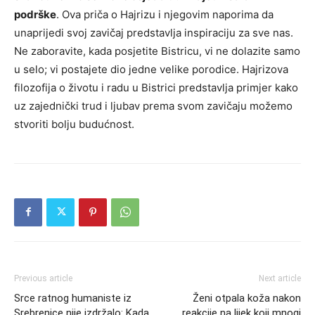
podrške
. Ova priča o Hajrizu i njegovim naporima da
unaprijedi svoj zavičaj predstavlja inspiraciju za sve nas.
Ne zaboravite, kada posjetite Bistricu, vi ne dolazite samo
u selo; vi postajete dio jedne velike porodice. Hajrizova
filozofija o životu i radu u Bistrici predstavlja primjer kako
uz zajednički trud i ljubav prema svom zavičaju možemo
stvoriti bolju budućnost.
Previous article
Next article
Srce ratnog humaniste iz
Ženi otpala koža nakon
Srebrenice nije izdržalo: Kada
reakcije na lijek koji mnogi