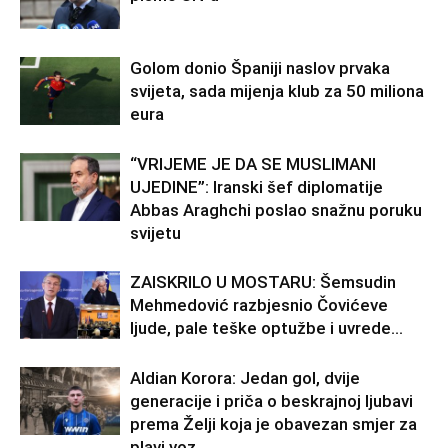
Golom donio Španiji naslov prvaka
svijeta, sada mijenja klub za 50 miliona
eura
“VRIJEME JE DA SE MUSLIMANI
UJEDINE”: Iranski šef diplomatije
Abbas Araghchi poslao snažnu poruku
svijetu
ZAISKRILO U MOSTARU: Šemsudin
Mehmedović razbjesnio Čovićeve
ljude, pale teške optužbe i uvrede…
Aldian Korora: Jedan gol, dvije
generacije i priča o beskrajnoj ljubavi
prema Želji koja je obavezan smjer za
plavi voz