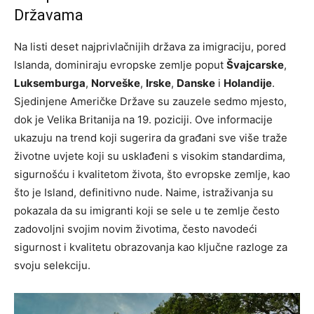
Državama
Na listi deset najprivlačnijih država za imigraciju, pored
Islanda, dominiraju evropske zemlje poput
Švajcarske
,
Luksemburga
,
Norveške
,
Irske
,
Danske
i
Holandije
.
Sjedinjene Američke Države su zauzele sedmo mjesto,
dok je Velika Britanija na 19. poziciji. Ove informacije
ukazuju na trend koji sugerira da građani sve više traže
životne uvjete koji su usklađeni s visokim standardima,
sigurnošću i kvalitetom života, što evropske zemlje, kao
što je Island, definitivno nude. Naime, istraživanja su
pokazala da su imigranti koji se sele u te zemlje često
zadovoljni svojim novim životima, često navodeći
sigurnost i kvalitetu obrazovanja kao ključne razloge za
svoju selekciju.