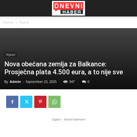
Home
Vijesti
Vijesti
Nova obećana zemlja za Balkance:
Prosječna plata 4.500 eura, a to nije sve
By
Admin
-
September 23, 2025
347
0
Oglasi - Advertisement