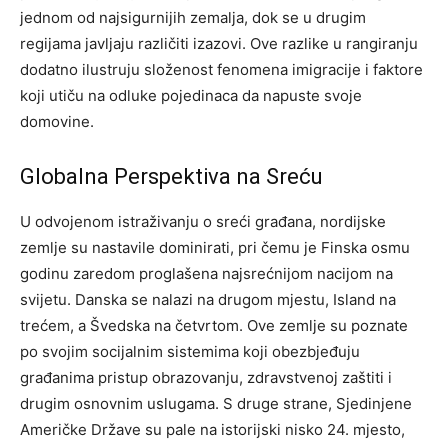
jednom od najsigurnijih zemalja, dok se u drugim
regijama javljaju različiti izazovi. Ove razlike u rangiranju
dodatno ilustruju složenost fenomena imigracije i faktore
koji utiču na odluke pojedinaca da napuste svoje
domovine.
Globalna Perspektiva na Sreću
U odvojenom istraživanju o sreći građana, nordijske
zemlje su nastavile dominirati, pri čemu je Finska osmu
godinu zaredom proglašena najsrećnijom nacijom na
svijetu. Danska se nalazi na drugom mjestu, Island na
trećem, a Švedska na četvrtom. Ove zemlje su poznate
po svojim socijalnim sistemima koji obezbjeđuju
građanima pristup obrazovanju, zdravstvenoj zaštiti i
drugim osnovnim uslugama. S druge strane, Sjedinjene
Američke Države su pale na istorijski nisko 24. mjesto,