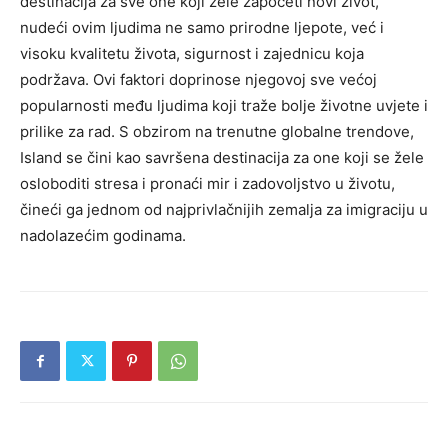
destinacija za sve one koji žele započeti novi život,
nudeći ovim ljudima ne samo prirodne ljepote, već i
visoku kvalitetu života, sigurnost i zajednicu koja
podržava. Ovi faktori doprinose njegovoj sve većoj
popularnosti među ljudima koji traže bolje životne uvjete i
prilike za rad. S obzirom na trenutne globalne trendove,
Island se čini kao savršena destinacija za one koji se žele
osloboditi stresa i pronaći mir i zadovoljstvo u životu,
čineći ga jednom od najprivlačnijih zemalja za imigraciju u
nadolazećim godinama.