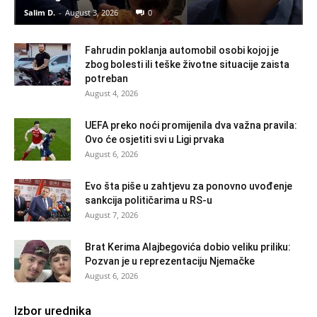
Salim D.
-
August 3, 2026
0
Fahrudin poklanja automobil osobi kojoj je
zbog bolesti ili teške životne situacije zaista
potreban
August 4, 2026
UEFA preko noći promijenila dva važna pravila:
Ovo će osjetiti svi u Ligi prvaka
August 6, 2026
Evo šta piše u zahtjevu za ponovno uvođenje
sankcija političarima u RS-u
August 7, 2026
Brat Kerima Alajbegovića dobio veliku priliku:
Pozvan je u reprezentaciju Njemačke
August 6, 2026
Izbor urednika