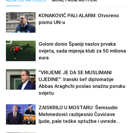
RELATED ARTICLES
MORE FROM AUTHOR
KONAKOVIĆ PALI ALARM: Otvoreno
pismo UN-u
Golom donio Španiji naslov prvaka
svijeta, sada mijenja klub za 50 miliona
eura
“VRIJEME JE DA SE MUSLIMANI
UJEDINE”: Iranski šef diplomatije
Abbas Araghchi poslao snažnu poruku
svijetu
ZAISKRILO U MOSTARU: Šemsudin
Mehmedović razbjesnio Čovićeve
ljude, pale teške optužbe i uvrede…