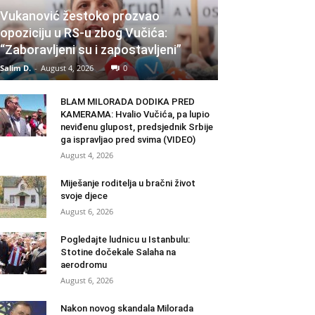
Vukanović žestoko prozvao
opoziciju u RS-u zbog Vučića:
“Zaboravljeni su i zapostavljeni”
Salim D.
-
August 4, 2026
0
BLAM MILORADA DODIKA PRED
KAMERAMA: Hvalio Vučića, pa lupio
neviđenu glupost, predsjednik Srbije
ga ispravljao pred svima (VIDEO)
August 4, 2026
Miješanje roditelja u bračni život
svoje djece
August 6, 2026
Pogledajte ludnicu u Istanbulu:
Stotine dočekale Salaha na
aerodromu
August 6, 2026
Nakon novog skandala Milorada