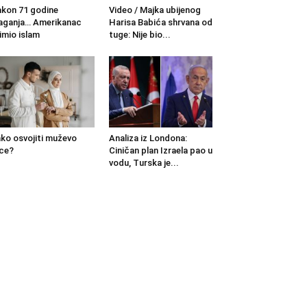
kon 71 godine
Video / Majka ubijenog
aganja… Amerikanac
Harisa Babića shrvana od
imio islam
tuge: Nije bio...
ko osvojiti muževo
Analiza iz Londona:
ce?
Ciničan plan Izraela pao u
vodu, Turska je...