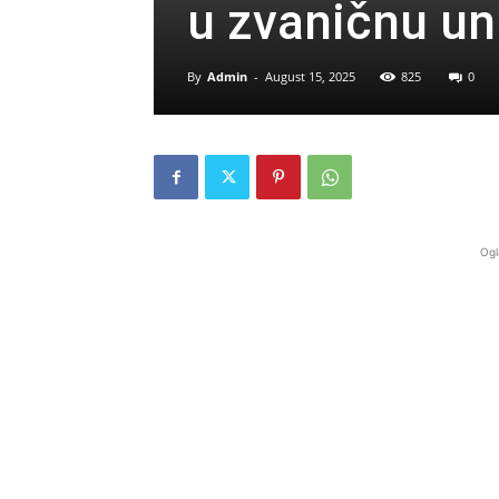
u zvaničnu u
By
Admin
-
August 15, 2025
825
0
Ogl