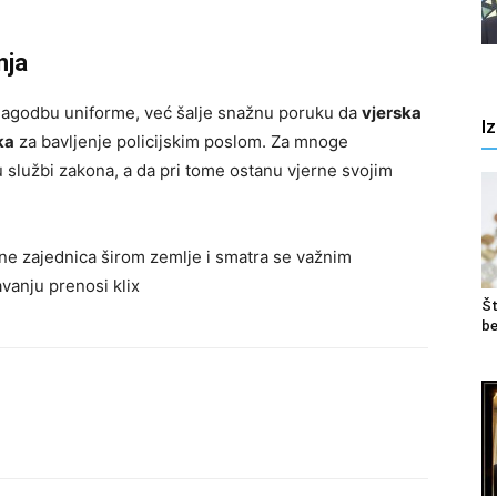
nja
lagodbu uniforme, već šalje snažnu poruku da
vjerska
I
ka
za bavljenje policijskim poslom. Za mnoge
službi zakona, a da pri tome ostanu vjerne svojim
e zajednica širom zemlje i smatra se važnim
vanju prenosi klix
Št
be