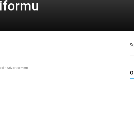
niformu
S
asi - Advertisement
O