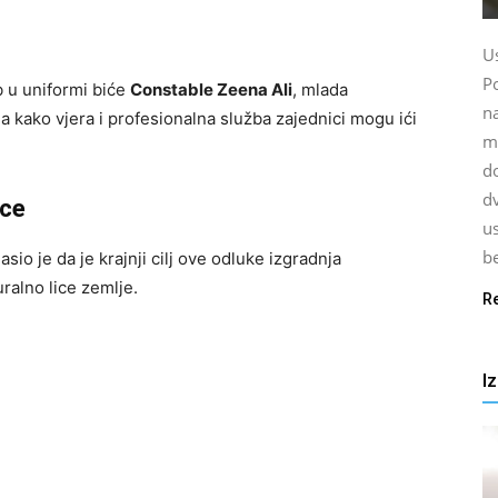
U
P
b u uniformi biće
Constable Zeena Ali
, mlada
na
a kako vjera i profesionalna služba zajednici mogu ići
ma
d
dv
ice
us
be
io je da je krajnji cilj ove odluke izgradnja
ralno lice zemlje.
R
I