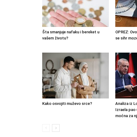
Šta smanjuje nafaku i bereket u
OPREZ: Ovo 
vašem životu?
se sihr moz
Kako osvojiti muževo srce?
Analiza iz L
Izraela pao 
moćna za nj