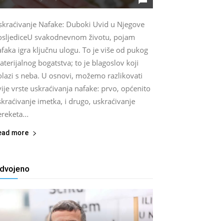
skraćivanje Nafake: Duboki Uvid u Njegove
osljediceU svakodnevnom životu, pojam
faka igra ključnu ulogu. To je više od pukog
terijalnog bogatstva; to je blagoslov koji
olazi s neba. U osnovi, možemo razlikovati
ije vrste uskraćivanja nafake: prvo, općenito
kraćivanje imetka, i drugo, uskraćivanje
reketa...
ead more
zdvojeno