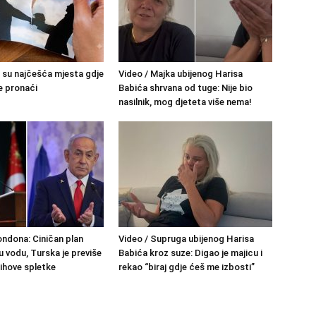
su najčešća mjesta gdje
Video / Majka ubijenog Harisa
e pronaći
Babića shrvana od tuge: Nije bio
nasilnik, mog djeteta više nema!
ondona: Ciničan plan
Video / Supruga ubijenog Harisa
u vodu, Turska je previše
Babića kroz suze: Digao je majicu i
ihove spletke
rekao “biraj gdje ćeš me izbosti”