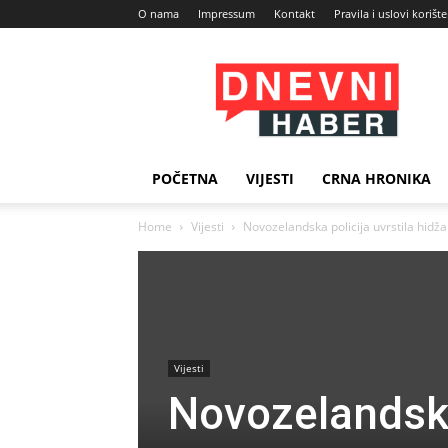
O nama
Impressum
Kontakt
Pravila i uslovi korišt
Dnevni
Haber
POČETNA
VIJESTI
CRNA HRONIKA
Home
Vijesti
Novozelandska policija uvrstila hidž
Vijesti
Novozelandska