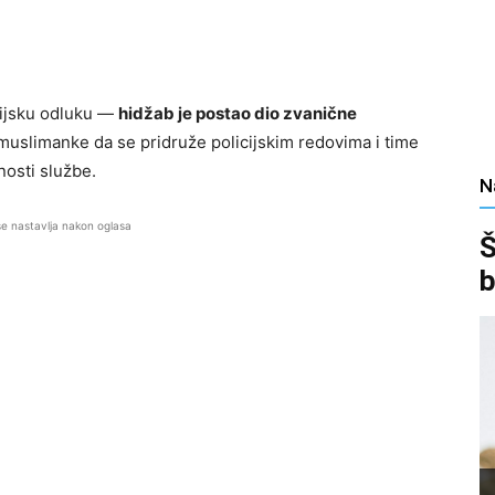
rijsku odluku —
hidžab je postao dio zvanične
 muslimanke da se pridruže policijskim redovima i time
nosti službe.
N
se nastavlja nakon oglasa
Š
b