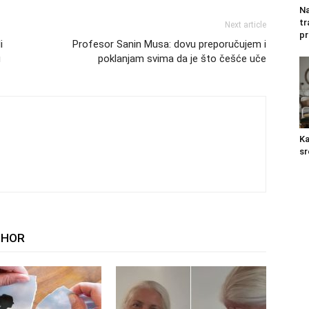
Na
tr
Next article
pr
i
Profesor Sanin Musa: dovu preporučujem i
u
poklanjam svima da je što češće uče
Ka
sr
THOR