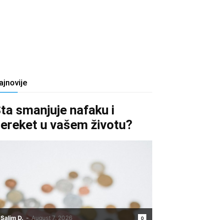
ajnovije
ta smanjuje nafaku i
ereket u vašem životu?
Salim D.
-
August 7, 2026
0