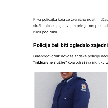
Prva policajka koja će zvanično nositi hidža
službenica koja je svojim primjerom pokazal
ruku pod ruku.
Policija želi biti ogledalo zajedn
Glasnogovornik novozelandske policije naglas
“inkluzivne službe”
koja odražava multikultu