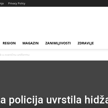
enja
Privacy Policy
REGION
MAGAZIN
ZANIMLJIVOSTI
ZDRAVLJE
ab u zvaničnu uniformu
 policija uvrstila hidž