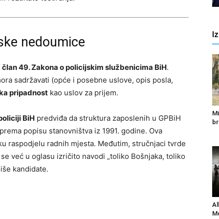
I
nske nedoumice
a
član 49. Zakona o policijskim službenicima BiH
.
mora sadržavati (opće i posebne uslove, opis posla,
čka pripadnost
kao uslov za prijem.
Mi
oliciji BiH
predviđa da struktura zaposlenih u GPBiH
br
 prema popisu stanovništva iz 1991. godine. Ova
ku raspodjelu radnih mjesta. Međutim, stručnjaci tvrde
se već u oglasu izričito navodi „toliko Bošnjaka, toliko
niše kandidate.
Al
Mo