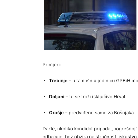
Primjeri:
Trebinje
– u tamošnju jedinicu GPBiH mož
Doljani
– tu se traži isključivo Hrvat.
Orašje
– predviđeno samo za Bošnjaka.
Dakle, ukoliko kandidat pripada „pogrešnoj“ 
odbacuje, bez obzira na stručnost, iskustvo il