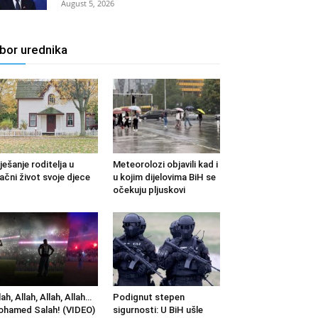
August 5, 2026
zbor urednika
ješanje roditelja u
Meteorolozi objavili kad i
ačni život svoje djece
u kojim dijelovima BiH se
očekuju pljuskovi
lah, Allah, Allah, Allah…
Podignut stepen
hamed Salah! (VIDEO)
sigurnosti: U BiH ušle