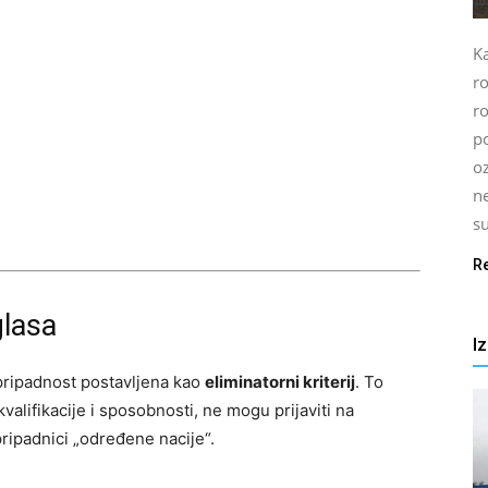
Ka
r
ro
po
oz
n
su
R
glasa
I
 pripadnost postavljena kao
eliminatorni kriterij
. To
alifikacije i sposobnosti, ne mogu prijaviti na
ripadnici „određene nacije“.