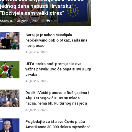
jednog dana napusti Hrvatsku:
“Doživjela sam veliki stres”
Salim D.
-
August 3, 2026
0
Sarajlija je nakon Mundijala
neočekivano dobio otkaz, sada ima
novi posao
August 4, 2026
UEFA preko noći promijenila dva
važna pravila: Ovo će osjetiti svi u Ligi
prvaka
August 6, 2026
Dodik i Vučić ponovo o Bošnjacima i
Aliji Izetbegoviću: Oni su mlada
nacija, nema bh. kulturnog nasljeđa
August 3, 2026
Pogledajte za šta sve Čović plaća
Amerikance 30.000 dolara mjesečno!