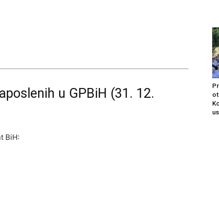
Pr
aposlenih u GPBiH (31. 12.
ot
Ko
us
t BiH: