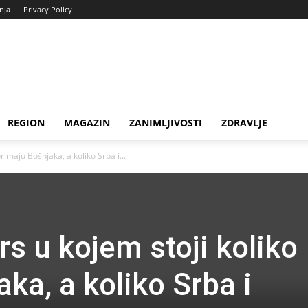
enja
Privacy Policy
REGION
MAGAZIN
ZANIMLJIVOSTI
ZDRAVLJE
rimaju Bošnjaka, a koliko Srba i...
rs u kojem stoji koliko
ka, a koliko Srba i