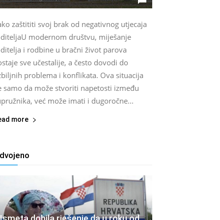
ko zaštititi svoj brak od negativnog utjecaja
oditeljaU modernom društvu, miješanje
ditelja i rodbine u bračni život parova
staje sve učestalije, a često dovodi do
biljnih problema i konflikata. Ova situacija
e samo da može stvoriti napetosti između
pružnika, već može imati i dugoročne...
ead more
zdvojeno
Ismeta dobila rješenje da u roku od