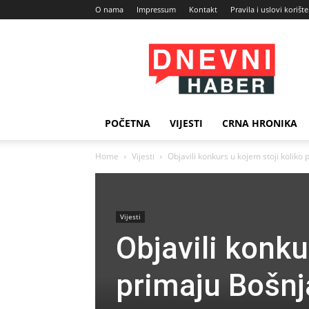
O nama
Impressum
Kontakt
Pravila i uslovi korišt
Dnevni
Haber
POČETNA
VIJESTI
CRNA HRONIKA
Home
Vijesti
Objavili konkurs u kojem stoji koliko p
Vijesti
Objavili konku
primaju Bošnja