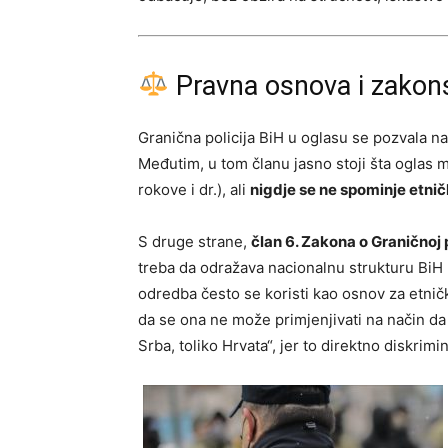
Pravna osnova i zako
Granična policija BiH u oglasu se pozvala n
Međutim, u tom članu jasno stoji šta oglas 
rokove i dr.), ali
nigdje se ne spominje etni
S druge strane,
član 6. Zakona o Graničnoj p
treba da odražava nacionalnu strukturu BiH
odredba često se koristi kao osnov za etnič
da se ona ne može primjenjivati na način da 
Srba, toliko Hrvata“, jer to direktno diskrimi