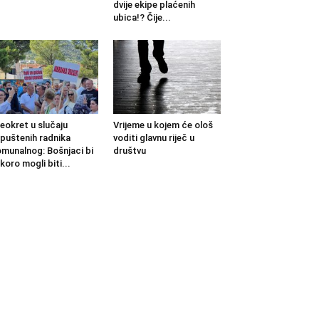
dvije ekipe plaćenih
ubica!? Čije...
eokret u slučaju
Vrijeme u kojem će ološ
puštenih radnika
voditi glavnu riječ u
munalnog: Bošnjaci bi
društvu
koro mogli biti...