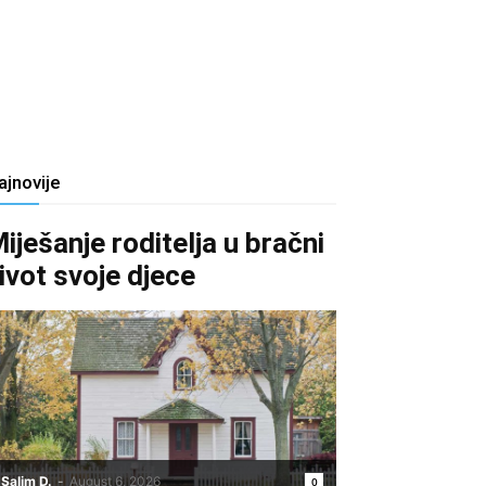
ajnovije
iješanje roditelja u bračni
ivot svoje djece
Salim D.
-
August 6, 2026
0