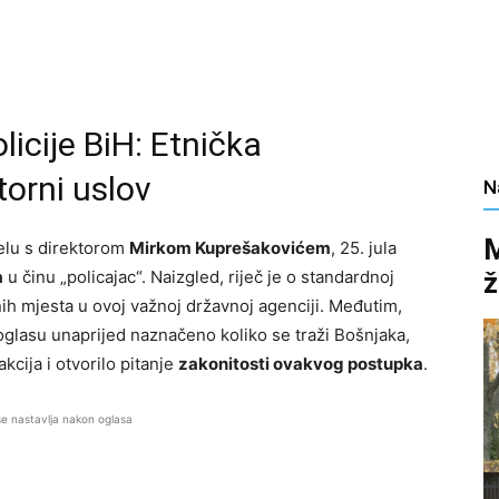
icije BiH: Etnička
torni uslov
N
M
čelu s direktorom
Mirkom Kuprešakovićem
, 25. jula
ž
a
u činu „policajac“. Naizgled, riječ je o standardnoj
ih mjesta u ovoj važnoj državnoj agenciji. Međutim,
u oglasu unaprijed naznačeno koliko se traži Bošnjaka,
akcija i otvorilo pitanje
zakonitosti ovakvog postupka
.
se nastavlja nakon oglasa