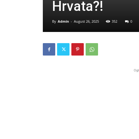
Hrvata?!
By
Admin
-
August 26, 2025
352
0
Ogl