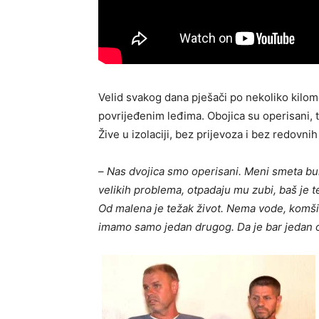
Velid svakog dana pješači po nekoliko kilom
povrijeđenim leđima. Obojica su operisani, 
Žive u izolaciji, bez prijevoza i bez redovnih
–
Nas dvojica smo operisani. Meni smeta buk
velikih problema, otpadaju mu zubi, baš je 
Od malena je težak život. Nema vode, komšilu
imamo samo jedan drugog. Da je bar jedan o