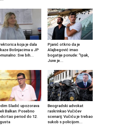
rektorica koja je dala
Pjanić otkrio da je
kaze Bošnjacima u JP
Alajbegović imao
munalno: Sve bih...
bogatije ponude: “Ipak,
Juve je...
dim Sladić upozorava
Beogradski advokat
jeli Balkan: Posebno
raskrinkao Vučićev
dcrtao period do 12.
scenarij: Vučiću je trebao
gusta
sukob s policijom...