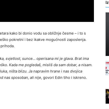
I
etara kako bi donio vodu sa obližnje česme – i to s
teško pokretni i bez ikakve mogućnosti zaposlenja.
 prihoda.
a, svjetlost, sunce… operisana mi je glava. Brat ima
teško. Kada me pogledaš, misliš da sam dobar, a nisam.
ka, ništa blizu. Ja napravim hrane i nas dvojica
d nas sposoban, ali nije
, govori Edin tiho i iskreno.