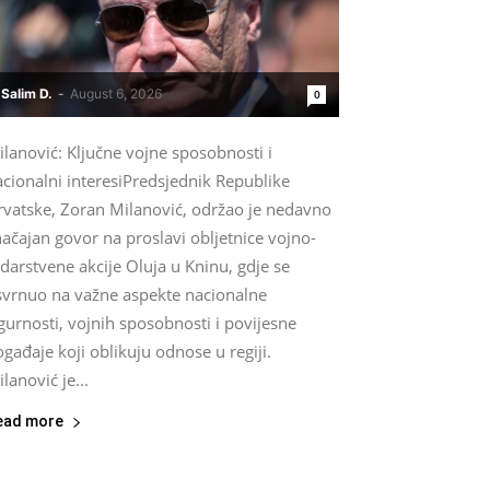
Salim D.
-
August 6, 2026
0
lanović: Ključne vojne sposobnosti i
cionalni interesiPredsjednik Republike
rvatske, Zoran Milanović, održao je nedavno
ačajan govor na proslavi obljetnice vojno-
darstvene akcije Oluja u Kninu, gdje se
svrnuo na važne aspekte nacionalne
gurnosti, vojnih sposobnosti i povijesne
gađaje koji oblikuju odnose u regiji.
lanović je...
ead more