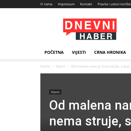
O nama
Impressum
Kontakt
Pravila i uslovi korišt
Dnevni
Haber
POČETNA
VIJESTI
CRNA HRONIKA
Home
Vijesti
Od malena nam je život težak, u kući 
Vijesti
Od malena nam
nema struje, s