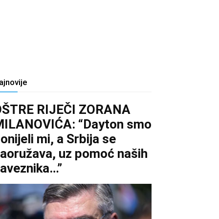
ajnovije
OŠTRE RIJEČI ZORANA
MILANOVIĆA: “Dayton smo
onijeli mi, a Srbija se
aoružava, uz pomoć naših
aveznika…”