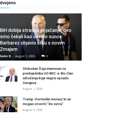
zdvojeno
BiH dobija strašno pojačanje, ovo
smo čekali kao ozeblo sunce:
Barbarez objavio sliku s novim
Zmajem
Salim D.
-
August 3, 2026
0
Slobodan Šoja imenovan za
predsjednika UO BKC-a: Bio član
udruženja koje negira opsadu
Sarajeva
August 1, 2026
Trump: Hormuški moreuz bi se
mogao otvoriti “do sutra”
August 3, 2026