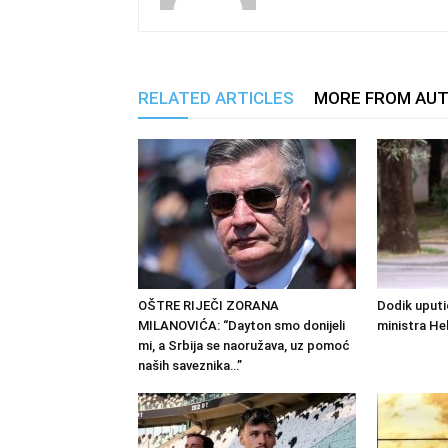
RELATED ARTICLES
MORE FROM AU
OŠTRE RIJEČI ZORANA
Dodik uputi
MILANOVIĆA: “Dayton smo donijeli
ministra He
mi, a Srbija se naoružava, uz pomoć
naših saveznika…”