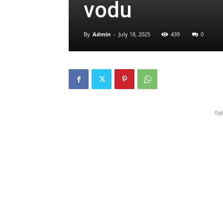
vodu
By
Admin
-
July 18, 2025
439
0
Ogl