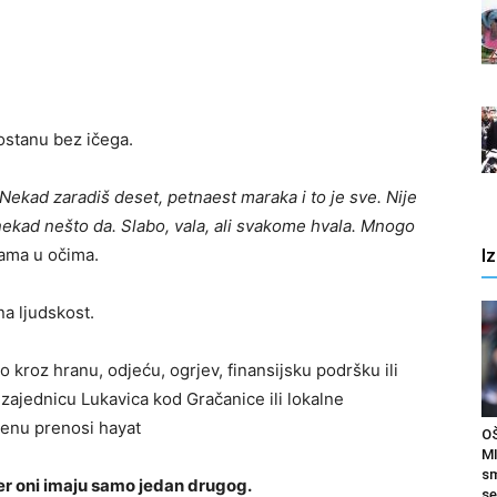
ostanu bez ičega.
 Nekad zaradiš deset, petnaest maraka i to je sve. Nije
ekad nešto da. Slabo, vala, ali svakome hvala. Mnogo
zama u očima.
I
na ljudskost.
o kroz hranu, odjeću, ogrjev, finansijsku podršku ili
zajednicu Lukavica kod Gračanice ili lokalne
renu prenosi hayat
O
MI
sm
er oni imaju samo jedan drugog.
se