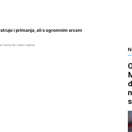
 struje i primanja, ali s ogromnim srcem
se nastavlja nakon oglasa
N
d
n
s