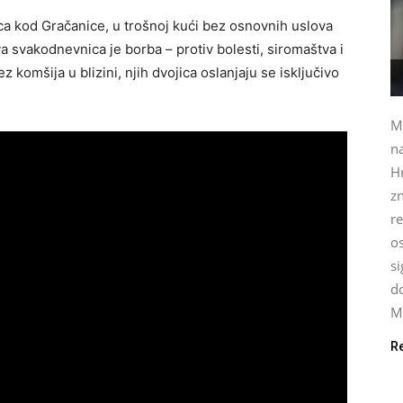
ca kod Gračanice, u trošnoj kući bez osnovnih uslova
ova svakodnevnica je borba – protiv bolesti, siromaštva i
 komšija u blizini, njih dvojica oslanjaju se isključivo
Mi
na
H
zn
re
o
si
do
Mi
R