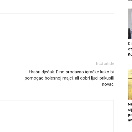
Di
ot
Ko
Next article
Hrabri dječak: Dino prodavao igračke kako bi
pomogao bolesnoj majci, ali dobri ljudi prikupili
novac
Ne
ci
po
av