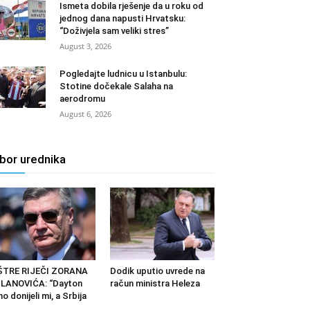
Ismeta dobila rješenje da u roku od
jednog dana napusti Hrvatsku:
“Doživjela sam veliki stres”
August 3, 2026
Pogledajte ludnicu u Istanbulu:
Stotine dočekale Salaha na
aerodromu
August 6, 2026
zbor urednika
ŠTRE RIJEČI ZORANA
Dodik uputio uvrede na
LANOVIĆA: “Dayton
račun ministra Heleza
o donijeli mi, a Srbija
...