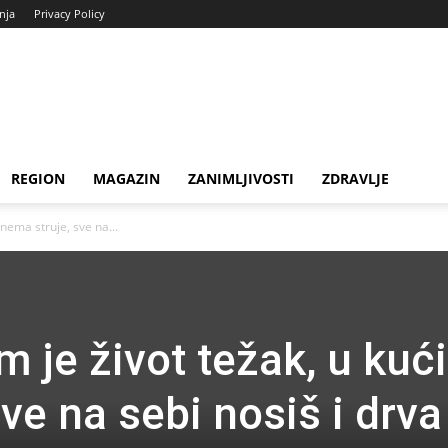
enja
Privacy Policy
REGION
MAGAZIN
ZANIMLJIVOSTI
ZDRAVLJE
nema struje, sve na...
 je život težak, u kući
ve na sebi nosiš i drva 