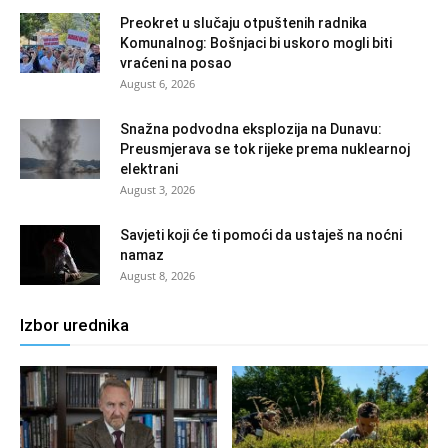
Preokret u slučaju otpuštenih radnika
Komunalnog: Bošnjaci bi uskoro mogli biti
vraćeni na posao
August 6, 2026
Snažna podvodna eksplozija na Dunavu:
Preusmjerava se tok rijeke prema nuklearnoj
elektrani
August 3, 2026
Savjeti koji će ti pomoći da ustaješ na noćni
namaz
August 8, 2026
Izbor urednika