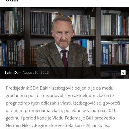
Salim D.
-
August 10, 2026
0
Predsjednik SDA Bakir Izetbegović ocijenio je da među
građanima postoji nezadovoljstvo aktuelnom vlašću te
prognozirao njen odlazak s vlasti. Izetbegović se, govoreći
o ranijim promjenama vlasti, posebno osvrnuo na 2010.
godinu i period kada je Vladu Federacije BiH predvodio
Nermin Nikšić.Regionalne vesti Balkan – Alijansu je...