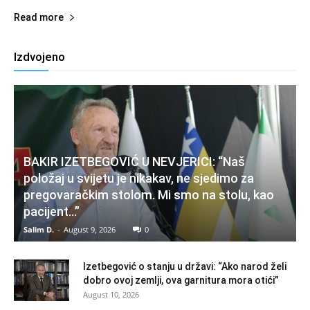
Read more
Izdvojeno
BAKIR IZETBEGOVIĆ U NEVJERICI: “Naš
položaj u svijetu je nikakav, ne sjedimo za
pregovaračkim stolom. Mi smo na stolu, kao
pacijent…”
Salim D.
-
August 9, 2026
0
Izetbegović o stanju u državi: “Ako narod želi
dobro ovoj zemlji, ova garnitura mora otići”
August 10, 2026