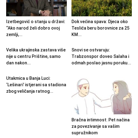
Izetbegović o stanju u državi:
Dok većina spava: Djeca oko
“Ako narod želi dobro ovoj
Teslića beru borovnice za 25
zemlji,...
KM...
Velika ukrajinska zastava više
Snovi se ostvaruju:
nije u centru Prištine, samo
Trabzonspor doveo Salaha i
dan nakon...
odmah poslao jasnu poruku...
Utakmica u Banja Luci:
‘Lešinari’ istjerani sa stadiona
zbog veličanja ratnog...
Bračna intimnost: Pet načina
za povezivanje sa vašim
supružnikom