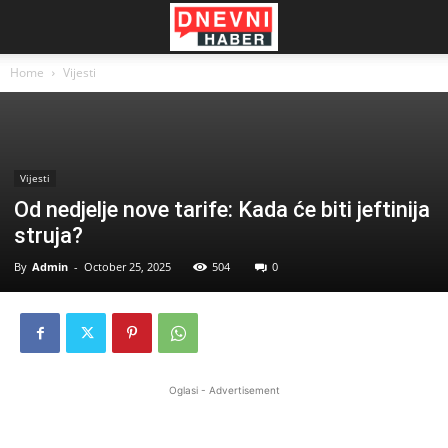
Home
Vijesti
Vijesti
Od nedjelje nove tarife: Kada će biti jeftinija
struja?
By
Admin
-
October 25, 2025
504
0
Oglasi - Advertisement