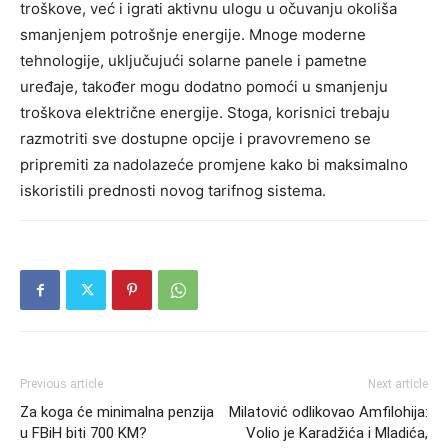
troškove, već i igrati aktivnu ulogu u očuvanju okoliša
smanjenjem potrošnje energije. Mnoge moderne
tehnologije, uključujući solarne panele i pametne
uređaje, također mogu dodatno pomoći u smanjenju
troškova električne energije.
Stoga, korisnici trebaju
razmotriti sve dostupne opcije i pravovremeno se
pripremiti za nadolazeće promjene kako bi maksimalno
iskoristili prednosti novog tarifnog sistema.
Previous article
Next article
Za koga će minimalna penzija
Milatović odlikovao Amfilohija:
u FBiH biti 700 KM?
Volio je Karadžića i Mladića,