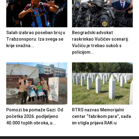
Salah izabrao poseban broj u
Beogradski advokat
Trabzonsporu: Iza svega se
raskrinkao Vučićev scenarij:
krije snažna...
Vučiću je trebao sukob s
policijom...
Pomozi.ba pomaže Gazi: Od
RTRS nazvao Memorijalni
početka 2026. podijeljeno
centar “fabrikom para”, sada
40.000 toplih obroka, u...
im stigla prijava RAK-u