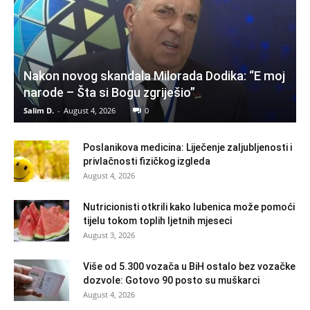
Nakon novog skandala Milorada Dodika: “E moj
narode – Šta si Bogu zgriješio”
Salim D.
-
August 4, 2026
0
Poslanikova medicina: Liječenje zaljubljenosti i
privlačnosti fizičkog izgleda
August 4, 2026
Nutricionisti otkrili kako lubenica može pomoći
tijelu tokom toplih ljetnih mjeseci
August 3, 2026
Više od 5.300 vozača u BiH ostalo bez vozačke
dozvole: Gotovo 90 posto su muškarci
August 4, 2026