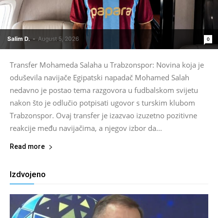
Salim D.
-
August 5, 2026
0
Transfer Mohameda Salaha u Trabzonspor: Novina koja je
oduševila navijače Egipatski napadač Mohamed Salah
nedavno je postao tema razgovora u fudbalskom svijetu
nakon što je odlučio potpisati ugovor s turskim klubom
Trabzonspor. Ovaj transfer je izazvao izuzetno pozitivne
reakcije među navijačima, a njegov izbor da...
Read more
Izdvojeno