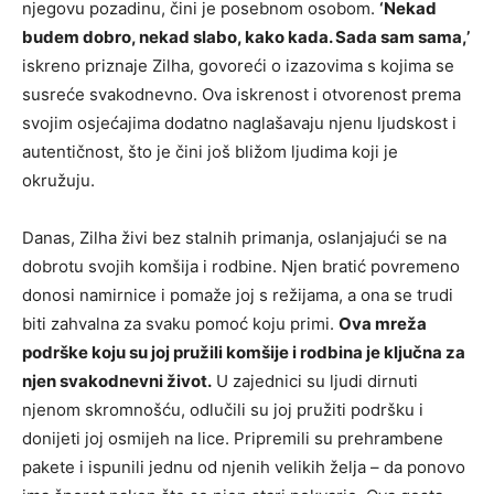
njegovu pozadinu, čini je posebnom osobom.
‘Nekad
budem dobro, nekad slabo, kako kada. Sada sam sama,’
iskreno priznaje Zilha, govoreći o izazovima s kojima se
susreće svakodnevno. Ova iskrenost i otvorenost prema
svojim osjećajima dodatno naglašavaju njenu ljudskost i
autentičnost, što je čini još bližom ljudima koji je
okružuju.
Danas, Zilha živi bez stalnih primanja, oslanjajući se na
dobrotu svojih komšija i rodbine. Njen bratić povremeno
donosi namirnice i pomaže joj s režijama, a ona se trudi
biti zahvalna za svaku pomoć koju primi.
Ova mreža
podrške koju su joj pružili komšije i rodbina je ključna za
njen svakodnevni život.
U zajednici su ljudi dirnuti
njenom skromnošću, odlučili su joj pružiti podršku i
donijeti joj osmijeh na lice. Pripremili su prehrambene
pakete i ispunili jednu od njenih velikih želja – da ponovo