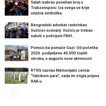
Salah izabrao poseban broj u
Trabzonsporu: Iza svega se krije
snažna simbolika
Beogradski advokat raskrinkao
Vučićev scenarij: Vučiću je trebao
sukob s policijom FBiH…
Pomozi.ba pomaže Gazi: Od početka
2026. podijeljeno 40.000 toplih
obroka, u augustu nove aktivnosti
RTRS nazvao Memorijalni centar
“fabrikom para”, sada im stigla prijava
RAK-u