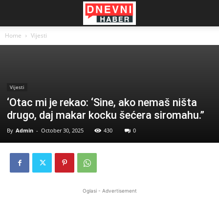
Home
Vijesti
Vijesti
‘Otac mi je rekao: ‘Sine, ako nemaš ništa
drugo, daj makar kocku šećera siromahu.”
By
Admin
-
October 30, 2025
430
0
Oglasi - Advertisement