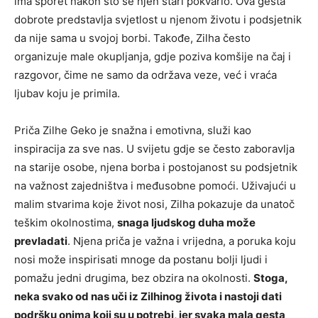
ima šporet nakon što se njen stari pokvario. Ova gesta
dobrote predstavlja svjetlost u njenom životu i podsjetnik
da nije sama u svojoj borbi. Takođe, Zilha često
organizuje male okupljanja, gdje poziva komšije na čaj i
razgovor, čime ne samo da održava veze, već i vraća
ljubav koju je primila.
Priča Zilhe Geko je snažna i emotivna, služi kao
inspiracija za sve nas. U svijetu gdje se često zaboravlja
na starije osobe, njena borba i postojanost su podsjetnik
na važnost zajedništva i međusobne pomoći. Uživajući u
malim stvarima koje život nosi, Zilha pokazuje da unatoč
teškim okolnostima,
snaga ljudskog duha može
prevladati
. Njena priča je važna i vrijedna, a poruka koju
nosi može inspirisati mnoge da postanu bolji ljudi i
pomažu jedni drugima, bez obzira na okolnosti.
Stoga,
neka svako od nas uči iz Zilhinog života i nastoji dati
podršku onima koji su u potrebi, jer svaka mala gesta