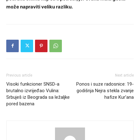
može napraviti veliku razliku.
Previous article
Next article
Visoki funkcioner SNSD-a
Ponos i suze radosnice: 19-
brutalno izvrijeđao Vulina:
godišnja Nejra stekla zvanje
Srbuješ iz Beograda sa ležaljke
hafize Kur’ana
pored bazena