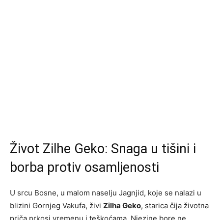
Život Zilhe Geko: Snaga u tišini i
borba protiv osamljenosti
U srcu Bosne, u malom naselju Jagnjid, koje se nalazi u
blizini Gornjeg Vakufa, živi
Zilha Geko
, starica čija životna
priča prkosi vremenu i teškoćama. Njezine bore ne