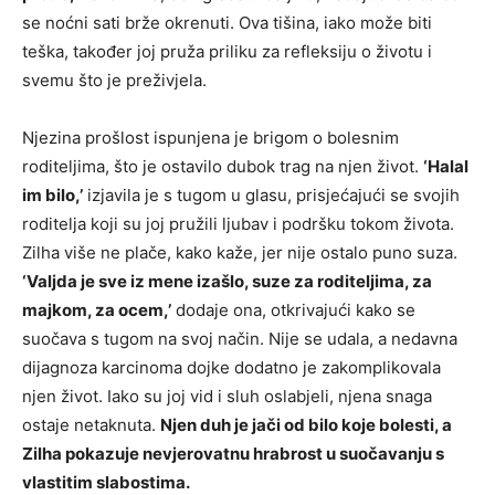
se noćni sati brže okrenuti. Ova tišina, iako može biti
teška, također joj pruža priliku za refleksiju o životu i
svemu što je preživjela.
Njezina prošlost ispunjena je brigom o bolesnim
roditeljima, što je ostavilo dubok trag na njen život.
‘Halal
im bilo,’
izjavila je s tugom u glasu, prisjećajući se svojih
roditelja koji su joj pružili ljubav i podršku tokom života.
Zilha više ne plače, kako kaže, jer nije ostalo puno suza.
‘Valjda je sve iz mene izašlo, suze za roditeljima, za
majkom, za ocem,’
dodaje ona, otkrivajući kako se
suočava s tugom na svoj način. Nije se udala, a nedavna
dijagnoza karcinoma dojke dodatno je zakomplikovala
njen život. Iako su joj vid i sluh oslabjeli, njena snaga
ostaje netaknuta.
Njen duh je jači od bilo koje bolesti, a
Zilha pokazuje nevjerovatnu hrabrost u suočavanju s
vlastitim slabostima.