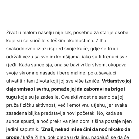
Život u malom naselju nije lak, posebno za starije osobe
koje su se suočile s teškim okolnostima. Zilha
svakodnevno izlazi ispred svoje kuće, gdje se trudi
održati vezu sa svojim komšijama, iako su ti trenuci sve
rjeđi. Kada sunce sja, ona se bavi vrtlarstvom, okopava
svoje skromne nasade i bere maline, pokušavajući
uhvatiti ritam života koji joj sve više izmiče.
Vrtlarstvo joj
daje smisao i svrhu, pomaže joj da zaboravi na brige i
tugu
koje su je zadesile. Ova aktivnost ne samo da joj
pruža fizičku aktivnost, već i emotivnu utjehu, jer svaka
zasađena biljka predstavlja novi početak. No, kada se
sunce spusti, a noć prekriva njen dom, tišina postaje njen
jedini saputnik.
‘Znaš, nekad mi se čini da noć nikako da
prođe,’
kaže Zilha, dok gleda u daljinu, nadajući se da će