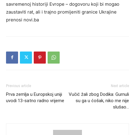
savremenoj historiji Evrope – dogovoru koji bi mogao
zaustaviti rat, ali i trajno promijeniti granice Ukrajine
prenosi novi.ba
Previous article
Next article
Prva zemlja u Europskoj uniji
Vučić žali zbog Dodika: Gurnuli
uvodi 13-satno radno vrijeme
su ga u ćošak, niko me nije
slušao…