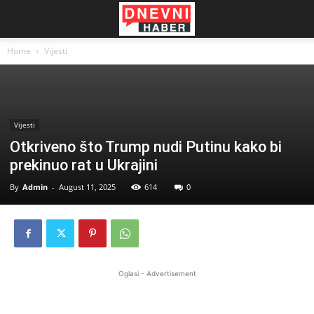
Home
Vijesti
Vijesti
Otkriveno što Trump nudi Putinu kako bi
prekinuo rat u Ukrajini
By
Admin
-
August 11, 2025
614
0
Oglasi - Advertisement