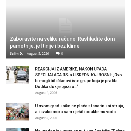
Zaboravite na velike račune: Rashladite dom
pametnije, jeftinije i bez klime
Salim D.
-
August 5, 2026
0
REAKCIJA IZ AMERIKE, NAKON UPADA
SPECIJALACA RS-a U SREDNJOJ BOSNI: „Ovo
bi mogli biti članovi iste grupe koja je pratila
Dodika dok je bježao…“
August 4, 2026
U ovom gradu niko ne plaća stanarinu ni struju,
ali svako mora sam riješiti odakle mu voda
August 4, 2026