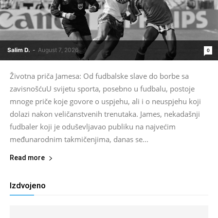
Salim D.
-
August 7, 2026
0
Životna priča Jamesa: Od fudbalske slave do borbe sa
zavisnošćuU svijetu sporta, posebno u fudbalu, postoje
mnoge priče koje govore o uspjehu, ali i o neuspjehu koji
dolazi nakon veličanstvenih trenutaka. James, nekadašnji
fudbaler koji je oduševljavao publiku na najvećim
međunarodnim takmičenjima, danas se...
Read more
Izdvojeno