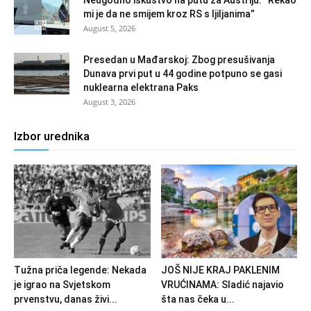
Neugodno iskustvo na putu za Austriju: “Rekao
mi je da ne smijem kroz RS s ljiljanima”
August 5, 2026
Presedan u Mađarskoj: Zbog presušivanja
Dunava prvi put u 44 godine potpuno se gasi
nuklearna elektrana Paks
August 3, 2026
Izbor urednika
Tužna priča legende: Nekada
JOŠ NIJE KRAJ PAKLENIM
je igrao na Svjetskom
VRUĆINAMA: Sladić najavio
prvenstvu, danas živi...
šta nas čeka u...