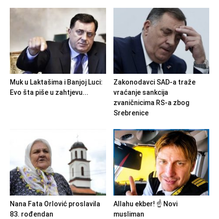
Muk u Laktašima i Banjoj Luci:
Zakonodavci SAD-a traže
Evo šta piše u zahtjevu...
vraćanje sankcija
zvaničnicima RS-a zbog
Srebrenice
Nana Fata Orlović proslavila
Allahu ekber! ☝️ Novi
83. rođendan
musliman