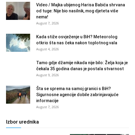
Video / Majka ubijenog Harisa Babića shrvana
od tuge: Nije bio nasilnik, mog djeteta više
nema!
August 7, 2026
Kada stiže osvježenje u BiH? Meteorolog
otkrio šta nas čeka nakon toplotnog vala
August 4, 2026
Tamo gdje džamije nikada nije bilo: Želja koja je
čekala 35 godina danas je postala stvarnost
August 9, 2026
Šta se sprema na samoj granici s BiH?
Sigurnosne agencije dobile zabrinjavajuće
informacije
August 7, 2026
Izbor urednika