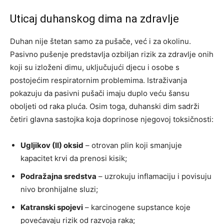
Uticaj duhanskog dima na zdravlje
Duhan nije štetan samo za pušače, već i za okolinu.
Pasivno pušenje predstavlja ozbiljan rizik za zdravlje onih
koji su izloženi dimu, uključujući djecu i osobe s
postojećim respiratornim problemima. Istraživanja
pokazuju da pasivni pušači imaju duplo veću šansu
oboljeti od raka pluća.
Osim toga, duhanski dim sadrži
četiri glavna sastojka koja doprinose njegovoj toksičnosti:
Ugljikov (II) oksid
– otrovan plin koji smanjuje
kapacitet krvi da prenosi kisik;
Podražajna sredstva
– uzrokuju inflamaciju i povisuju
nivo bronhijalne sluzi;
Katranski spojevi
– karcinogene supstance koje
povećavaju rizik od razvoja raka;