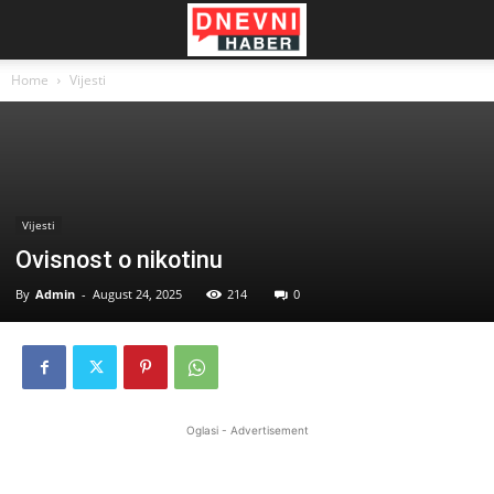
Home
Vijesti
Vijesti
Ovisnost o nikotinu
By
Admin
-
August 24, 2025
214
0
Oglasi - Advertisement