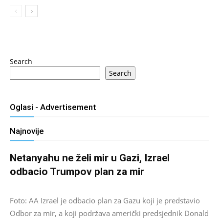
Search
Search
Oglasi - Advertisement
Najnovije
Netanyahu ne želi mir u Gazi, Izrael
odbacio Trumpov plan za mir
Salim D.
-
August 9, 2026
0
Foto: AA Izrael je odbacio plan za Gazu koji je predstavio
Odbor za mir, a koji podržava američki predsjednik Donald