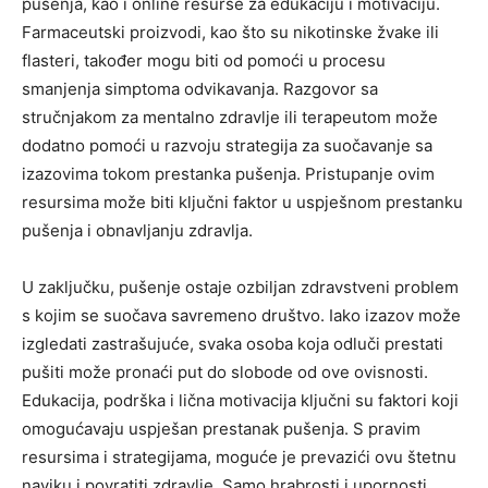
pušenja, kao i online resurse za edukaciju i motivaciju.
Farmaceutski proizvodi, kao što su nikotinske žvake ili
flasteri, također mogu biti od pomoći u procesu
smanjenja simptoma odvikavanja.
Razgovor sa
stručnjakom za mentalno zdravlje ili terapeutom može
dodatno pomoći u razvoju strategija za suočavanje sa
izazovima tokom prestanka pušenja. Pristupanje ovim
resursima može biti ključni faktor u uspješnom prestanku
pušenja i obnavljanju zdravlja.
U zaključku, pušenje ostaje ozbiljan zdravstveni problem
s kojim se suočava savremeno društvo. Iako izazov može
izgledati zastrašujuće, svaka osoba koja odluči prestati
pušiti može pronaći put do slobode od ove ovisnosti.
Edukacija, podrška i lična motivacija ključni su faktori koji
omogućavaju uspješan prestanak pušenja. S pravim
resursima i strategijama, moguće je prevazići ovu štetnu
naviku i povratiti zdravlje. Samo hrabrosti i upornosti