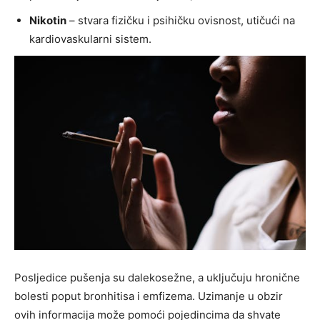
Nikotin
– stvara fizičku i psihičku ovisnost, utičući na
kardiovaskularni sistem.
Posljedice pušenja su dalekosežne, a uključuju hronične
bolesti poput bronhitisa i emfizema. Uzimanje u obzir
ovih informacija može pomoći pojedincima da shvate