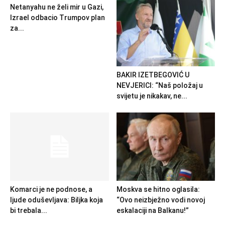
Netanyahu ne želi mir u Gazi,
Izrael odbacio Trumpov plan
za...
BAKIR IZETBEGOVIĆ U
NEVJERICI: “Naš položaj u
svijetu je nikakav, ne...
Komarci je ne podnose, a
Moskva se hitno oglasila:
ljude oduševljava: Biljka koja
“Ovo neizbježno vodi novoj
bi trebala...
eskalaciji na Balkanu!”