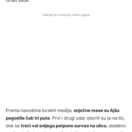
iznad sebe.
Sadržaj se nastavlja nakon oglasa
Prema navodima turskih medija,
snježne mase su Ajšu
pogodile čak tri puta
. Prvi i drugi udar oborili su je na tlo,
dok se
treći val snijega potpuno survao na ulicu
, dodatno