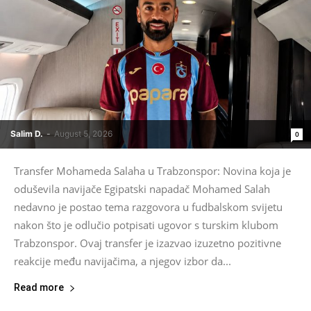
Salim D.
-
August 5, 2026
0
Transfer Mohameda Salaha u Trabzonspor: Novina koja je
oduševila navijače Egipatski napadač Mohamed Salah
nedavno je postao tema razgovora u fudbalskom svijetu
nakon što je odlučio potpisati ugovor s turskim klubom
Trabzonspor. Ovaj transfer je izazvao izuzetno pozitivne
reakcije među navijačima, a njegov izbor da...
Read more