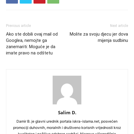
Previous article
Next article
Ako ste dobili ovaj mail od
Molite za svoju djecu jer dova
Googlea, nemojte ga
mijenja sudbinu
zanemariti: Moguće je da
imate pravo na odštetu
Salim D.
Damir B. je glavni urednik portala iskra-islama.net, posvećen
promociji duhovnih, moralnih i društveno korisnih vrijednosti kroz
kvalitetan i pažljivo odabran sadržaj. Njegovo višegodišnje