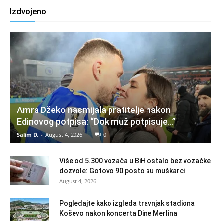
Izdvojeno
Amra Džeko nasmijala pratitelje nakon
Edinovog potpisa: “Dok muž potpisuje…”
Salim D.
-
August 4, 2026
0
Više od 5.300 vozača u BiH ostalo bez vozačke
dozvole: Gotovo 90 posto su muškarci
August 4, 2026
Pogledajte kako izgleda travnjak stadiona
Koševo nakon koncerta Dine Merlina