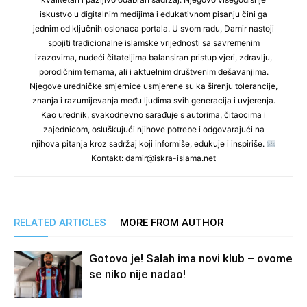
iskustvo u digitalnim medijima i edukativnom pisanju čini ga
jednim od ključnih oslonaca portala. U svom radu, Damir nastoji
spojiti tradicionalne islamske vrijednosti sa savremenim
izazovima, nudeći čitateljima balansiran pristup vjeri, zdravlju,
porodičnim temama, ali i aktuelnim društvenim dešavanjima.
Njegove uredničke smjernice usmjerene su ka širenju tolerancije,
znanja i razumijevanja među ljudima svih generacija i uvjerenja.
Kao urednik, svakodnevno sarađuje s autorima, čitaocima i
zajednicom, osluškujući njihove potrebe i odgovarajući na
njihova pitanja kroz sadržaj koji informiše, edukuje i inspiriše.
Kontakt: damir@iskra-islama.net
RELATED ARTICLES
MORE FROM AUTHOR
Gotovo je! Salah ima novi klub – ovome
se niko nije nadao!