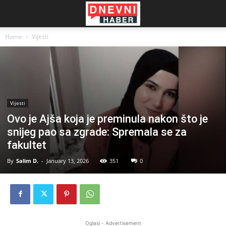
Home
Vijesti
Vijesti
Ovo je Ajša koja je preminula nakon što je
snijeg pao sa zgrade: Spremala se za
fakultet
By
Salim D.
-
January 13, 2026
351
0
Oglasi - Advertisement