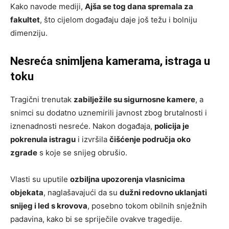
Kako navode mediji,
Ajša se tog dana spremala za
fakultet
, što cijelom događaju daje još težu i bolniju
dimenziju.
Nesreća snimljena kamerama, istraga u
toku
Tragični trenutak
zabilježile su sigurnosne kamere
, a
snimci su dodatno uznemirili javnost zbog brutalnosti i
iznenadnosti nesreće. Nakon događaja,
policija je
pokrenula istragu
i izvršila
čišćenje područja oko
zgrade
s koje se snijeg obrušio.
Vlasti su uputile
ozbiljna upozorenja vlasnicima
objekata
, naglašavajući da su
dužni redovno uklanjati
snijeg i led s krovova
, posebno tokom obilnih snježnih
padavina, kako bi se spriječile ovakve tragedije.