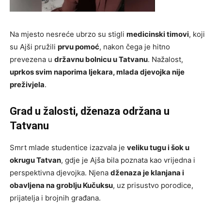
Na mjesto nesreće ubrzo su stigli
medicinski timovi
, koji
su Ajši pružili
prvu pomoć
, nakon čega je hitno
prevezena u
državnu bolnicu u Tatvanu
. Nažalost,
uprkos svim naporima ljekara, mlada djevojka nije
preživjela
.
Grad u žalosti, dženaza održana u
Tatvanu
Smrt mlade studentice izazvala je
veliku tugu i šok u
okrugu Tatvan
, gdje je Ajša bila poznata kao vrijedna i
perspektivna djevojka. Njena
dženaza je klanjana i
obavljena na groblju Kučuksu
, uz prisustvo porodice,
prijatelja i brojnih građana.