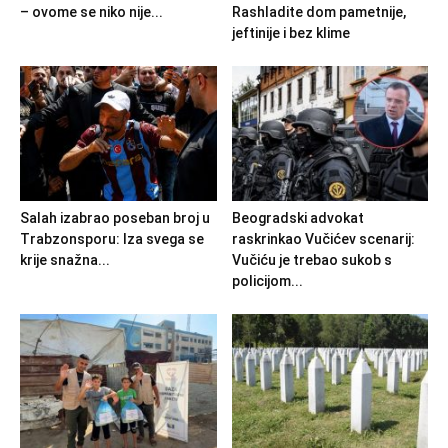
– ovome se niko nije...
Rashladite dom pametnije,
jeftinije i bez klime
Salah izabrao poseban broj u
Beogradski advokat
Trabzonsporu: Iza svega se
raskrinkao Vučićev scenarij:
krije snažna...
Vučiću je trebao sukob s
policijom...