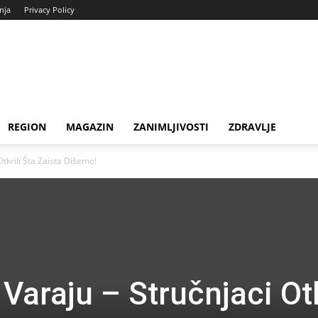
enja
Privacy Policy
REGION
MAGAZIN
ZANIMLJIVOSTI
ZDRAVLJE
Otkrili Šta Zaista Dišemo!
Varaju – Stručnjaci Otk