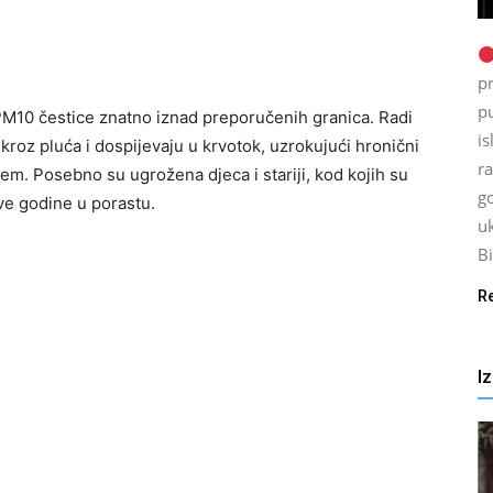
p
p
PM10 čestice znatno iznad preporučenih granica. Radi
is
roz pluća i dospijevaju u krvotok, uzrokujući hronični
ra
em. Posebno su ugrožena djeca i stariji, kod kojih su
go
ove godine u porastu.
uk
Bi
R
I