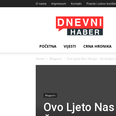
O nama
Impressum
Kontakt
Pravila i uslovi korišt
Dnevni
Haber
POČETNA
VIJESTI
CRNA HRONIKA
Home
Magazin
Ovo Ljeto Nas Varaju – Stručnjaci 
Magazin
Ovo Ljeto Nas 