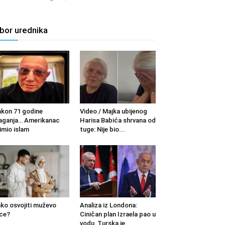
zbor urednika
kon 71 godine
Video / Majka ubijenog
aganja… Amerikanac
Harisa Babića shrvana od
imio islam
tuge: Nije bio...
ko osvojiti muževo
Analiza iz Londona:
ce?
Ciničan plan Izraela pao u
vodu, Turska je...