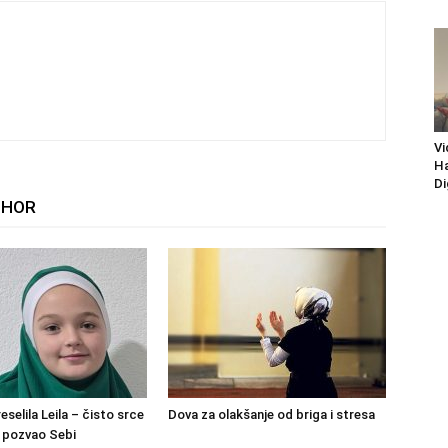
Vi
Ha
Di
THOR
eselila Leila – čisto srce
Dova za olakšanje od briga i stresa
h pozvao Sebi