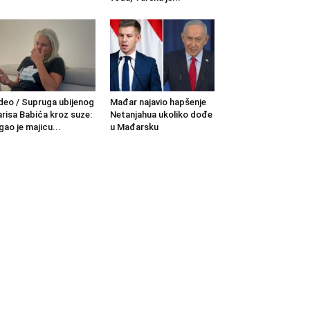
deo / Supruga ubijenog
Mađar najavio hapšenje
risa Babića kroz suze:
Netanjahua ukoliko dođe
gao je majicu...
u Mađarsku