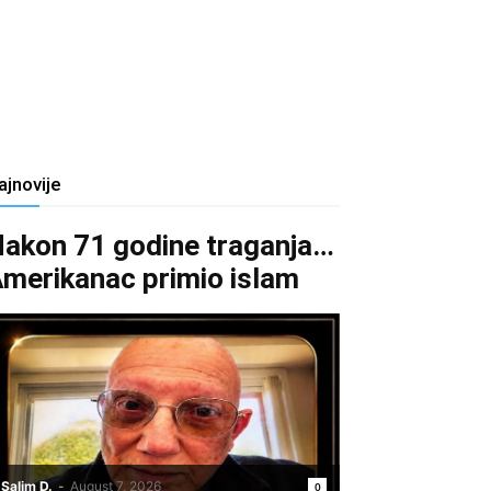
ajnovije
akon 71 godine traganja…
merikanac primio islam
Salim D.
-
August 7, 2026
0