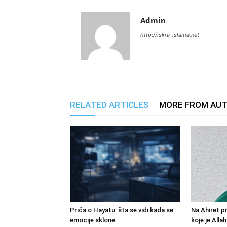
Admin
http://iskra-islama.net
RELATED ARTICLES
MORE FROM AU
Priča o Hayatu: šta se vidi kada se
Na Ahiret pr
emocije sklone
koje je Alla