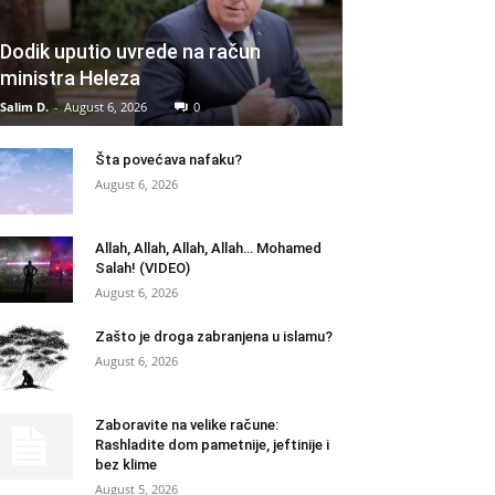
Dodik uputio uvrede na račun
ministra Heleza
Salim D.
-
August 6, 2026
0
Šta povećava nafaku?
August 6, 2026
Allah, Allah, Allah, Allah… Mohamed
Salah! (VIDEO)
August 6, 2026
Zašto je droga zabranjena u islamu?
August 6, 2026
Zaboravite na velike račune:
Rashladite dom pametnije, jeftinije i
bez klime
August 5, 2026