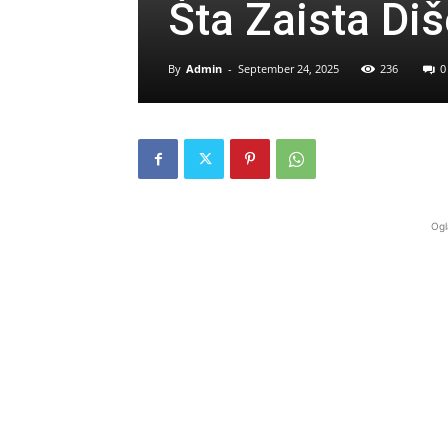
Šta Zaista Di
By
Admin
-
September 24, 2025
236
0
Ogl