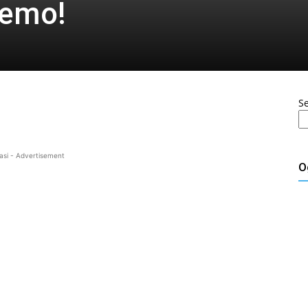
šemo!
S
asi - Advertisement
O