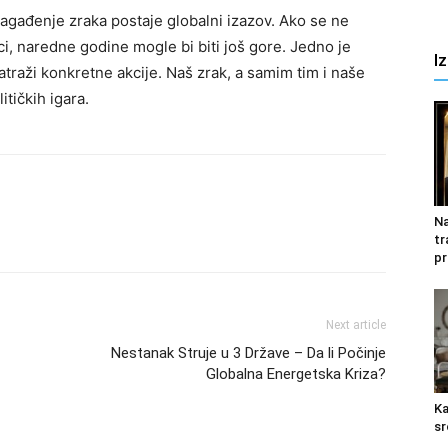
zagađenje zraka postaje globalni izazov. Ako se ne
, naredne godine mogle bi biti još gore. Jedno je
I
atraži konkretne akcije. Naš zrak, a samim tim i naše
itičkih igara.
Na
tr
pr
Next article
Nestanak Struje u 3 Države – Da li Počinje
Globalna Energetska Kriza?
Ka
sr