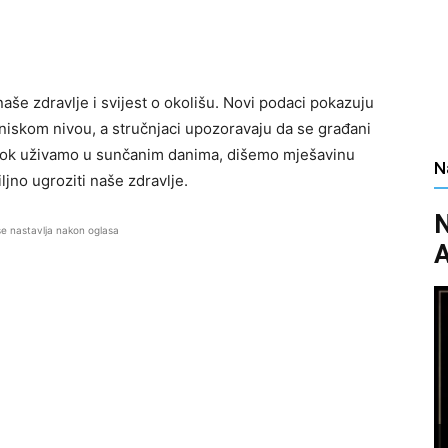
naše zdravlje i svijest o okolišu. Novi podaci pokazuju
 niskom nivou, a stručnjaci upozoravaju da se građani
 Dok uživamo u sunčanim danima, dišemo mješavinu
N
ljno ugroziti naše zdravlje.
N
se nastavlja nakon oglasa
A