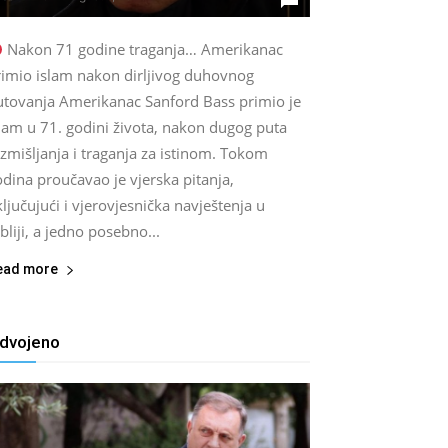
Nakon 71 godine traganja… Amerikanac
rimio islam nakon dirljivog duhovnog
utovanja Amerikanac Sanford Bass primio je
lam u 71. godini života, nakon dugog puta
zmišljanja i traganja za istinom. Tokom
dina proučavao je vjerska pitanja,
ljučujući i vjerovjesnička navještenja u
bliji, a jedno posebno...
ead more
zdvojeno