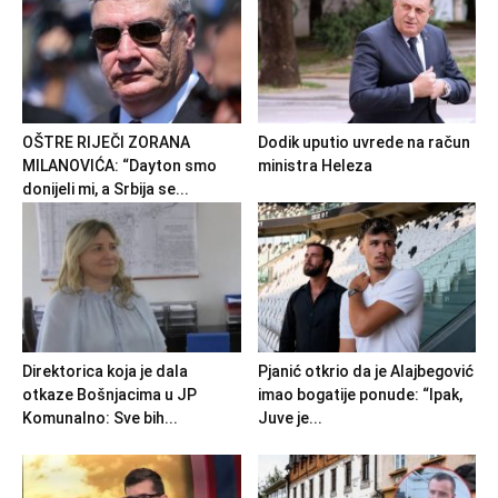
OŠTRE RIJEČI ZORANA
Dodik uputio uvrede na račun
MILANOVIĆA: “Dayton smo
ministra Heleza
donijeli mi, a Srbija se...
Direktorica koja je dala
Pjanić otkrio da je Alajbegović
otkaze Bošnjacima u JP
imao bogatije ponude: “Ipak,
Komunalno: Sve bih...
Juve je...