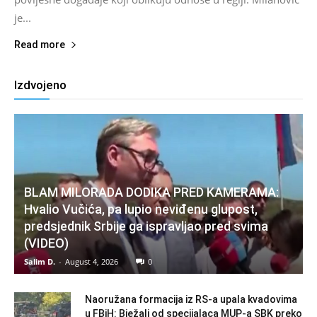
je...
Read more
Izdvojeno
BLAM MILORADA DODIKA PRED KAMERAMA:
Hvalio Vučića, pa lupio neviđenu glupost,
predsjednik Srbije ga ispravljao pred svima
(VIDEO)
Salim D.
-
August 4, 2026
0
Naoružana formacija iz RS-a upala kvadovima
u FBiH: Bježali od specijalaca MUP-a SBK preko