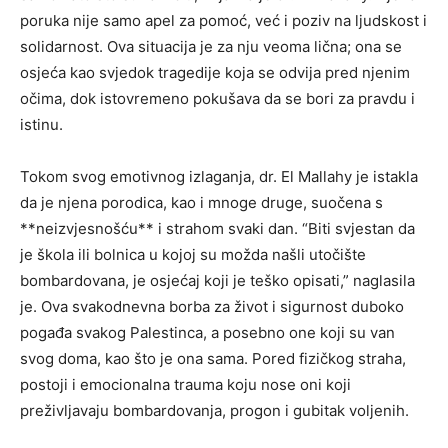
poruka nije samo apel za pomoć, već i poziv na ljudskost i
solidarnost. Ova situacija je za nju veoma lična; ona se
osjeća kao svjedok tragedije koja se odvija pred njenim
očima, dok istovremeno pokušava da se bori za pravdu i
istinu.
Tokom svog emotivnog izlaganja, dr. El Mallahy je istakla
da je njena porodica, kao i mnoge druge, suočena s
**neizvjesnošću** i strahom svaki dan. “Biti svjestan da
je škola ili bolnica u kojoj su možda našli utočište
bombardovana, je osjećaj koji je teško opisati,” naglasila
je. Ova svakodnevna borba za život i sigurnost duboko
pogađa svakog Palestinca, a posebno one koji su van
svog doma, kao što je ona sama. Pored fizičkog straha,
postoji i emocionalna trauma koju nose oni koji
preživljavaju bombardovanja, progon i gubitak voljenih.