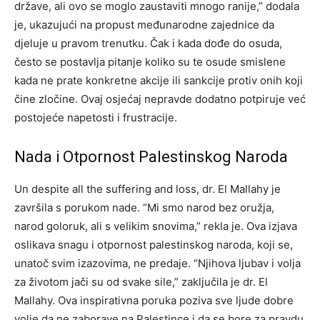
države, ali ovo se moglo zaustaviti mnogo ranije,” dodala
je, ukazujući na propust međunarodne zajednice da
djeluje u pravom trenutku.
Čak i kada dođe do osuda,
često se postavlja pitanje koliko su te osude smislene
kada ne prate konkretne akcije ili sankcije protiv onih koji
čine zločine. Ovaj osjećaj nepravde dodatno potpiruje već
postojeće napetosti i frustracije.
Nada i Otpornost Palestinskog Naroda
Un despite all the suffering and loss, dr. El Mallahy je
završila s porukom nade. “Mi smo narod bez oružja,
narod goloruk, ali s velikim snovima,” rekla je. Ova izjava
oslikava snagu i otpornost palestinskog naroda, koji se,
unatoč svim izazovima, ne predaje.
“Njihova ljubav i volja
za životom jači su od svake sile,” zaključila je dr. El
Mallahy. Ova inspirativna poruka poziva sve ljude dobre
volje da ne zaborave na Palestince i da se bore za pravdu