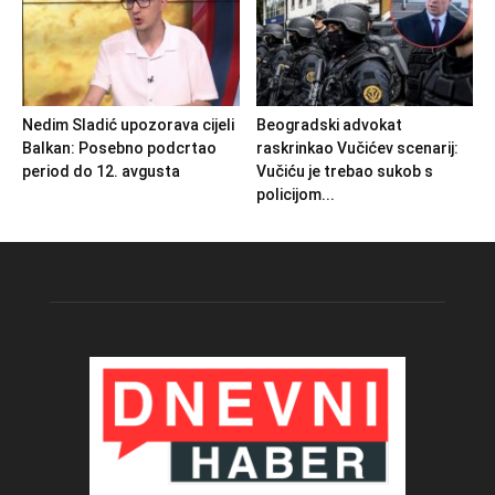
Nedim Sladić upozorava cijeli
Beogradski advokat
Balkan: Posebno podcrtao
raskrinkao Vučićev scenarij:
period do 12. avgusta
Vučiću je trebao sukob s
policijom...