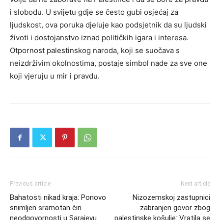
i slobodu.
U svijetu gdje se često gubi osjećaj za
ljudskost, ova poruka djeluje kao podsjetnik da su ljudski
životi i dostojanstvo iznad političkih igara i interesa.
Otpornost palestinskog naroda, koji se suočava s
neizdrživim okolnostima, postaje simbol nade za sve one
koji vjeruju u mir i pravdu.
Previous article
Next article
Bahatosti nikad kraja: Ponovo
Nizozemskoj zastupnici
snimljen sramotan čin
zabranjen govor zbog
neodgovornosti u Sarajevu
palestinske košulje: Vratila se