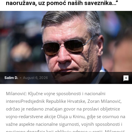
naoružava, uz pomoć naših saveznika…”
Salim D.
-
August 6, 2026
0
Milanović: Ključne vojne sposobnosti i nacionalni
interesiPredsjednik Republike Hrvatske, Zoran Milanović,
održao je nedavno značajan govor na proslavi obljetnice
vojno-redarstvene akcije Oluja u Kninu, gdje se osvrnuo na
važne aspekte nacionalne sigurnosti, vojnih sposobnosti i
povijesne događaje koji oblikuju odnose u regiji. Milanović