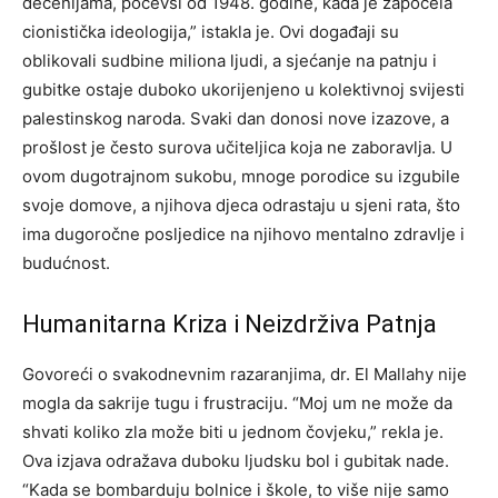
decenijama, počevši od 1948. godine, kada je započela
cionistička ideologija,” istakla je. Ovi događaji su
oblikovali sudbine miliona ljudi, a sjećanje na patnju i
gubitke ostaje duboko ukorijenjeno u kolektivnoj svijesti
palestinskog naroda. Svaki dan donosi nove izazove, a
prošlost je često surova učiteljica koja ne zaboravlja. U
ovom dugotrajnom sukobu, mnoge porodice su izgubile
svoje domove, a njihova djeca odrastaju u sjeni rata, što
ima dugoročne posljedice na njihovo mentalno zdravlje i
budućnost.
Humanitarna Kriza i Neizdrživa Patnja
Govoreći o svakodnevnim razaranjima, dr. El Mallahy nije
mogla da sakrije tugu i frustraciju. “Moj um ne može da
shvati koliko zla može biti u jednom čovjeku,” rekla je.
Ova izjava odražava duboku ljudsku bol i gubitak nade.
“Kada se bombarduju bolnice i škole, to više nije samo