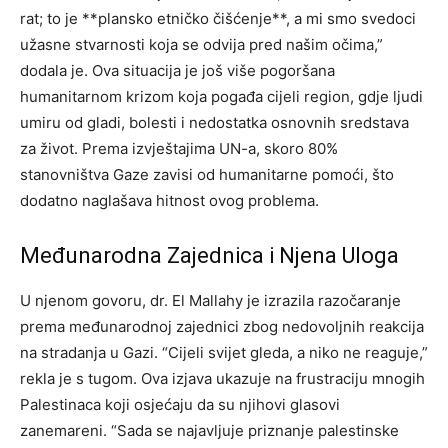
rat; to je **plansko etničko čišćenje**, a mi smo svedoci
užasne stvarnosti koja se odvija pred našim očima,”
dodala je.
Ova situacija je još više pogoršana
humanitarnom krizom koja pogađa cijeli region, gdje ljudi
umiru od gladi, bolesti i nedostatka osnovnih sredstava
za život. Prema izvještajima UN-a, skoro 80%
stanovništva Gaze zavisi od humanitarne pomoći, što
dodatno naglašava hitnost ovog problema.
Međunarodna Zajednica i Njena Uloga
U njenom govoru, dr. El Mallahy je izrazila razočaranje
prema međunarodnoj zajednici zbog nedovoljnih reakcija
na stradanja u Gazi. “Cijeli svijet gleda, a niko ne reaguje,”
rekla je s tugom. Ova izjava ukazuje na frustraciju mnogih
Palestinaca koji osjećaju da su njihovi glasovi
zanemareni.
“Sada se najavljuje priznanje palestinske