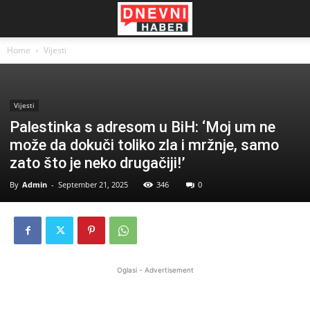
Home
Vijesti
Vijesti
Palestinka s adresom u BiH: ‘Moj um ne
može da dokuči toliko zla i mržnje, samo
zato što je neko drugačiji!’
By
Admin
-
September 21, 2025
346
0
Oglasi - Advertisement