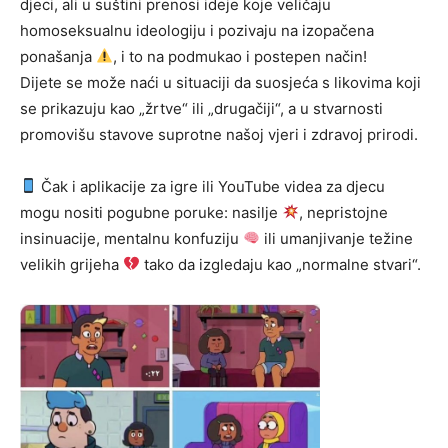
djeci, ali u suštini prenosi ideje koje veličaju
homoseksualnu ideologiju i pozivaju na izopačena
ponašanja
, i to na podmukao i postepen način!
Dijete se može naći u situaciji da suosjeća s likovima koji
se prikazuju kao „žrtve“ ili „drugačiji“, a u stvarnosti
promovišu stavove suprotne našoj vjeri i zdravoj prirodi.
Čak i aplikacije za igre ili YouTube videa za djecu
mogu nositi pogubne poruke: nasilje
, nepristojne
insinuacije, mentalnu konfuziju
ili umanjivanje težine
velikih grijeha
tako da izgledaju kao „normalne stvari“.