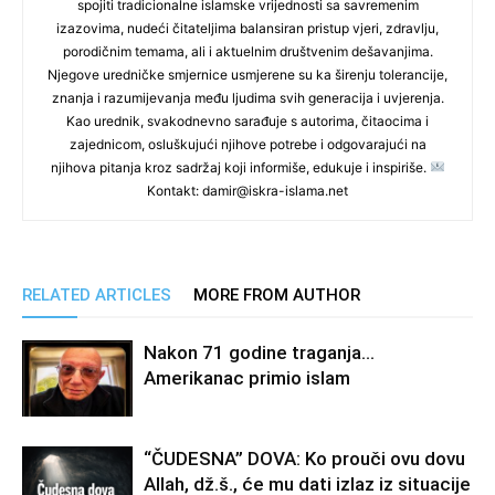
spojiti tradicionalne islamske vrijednosti sa savremenim
izazovima, nudeći čitateljima balansiran pristup vjeri, zdravlju,
porodičnim temama, ali i aktuelnim društvenim dešavanjima.
Njegove uredničke smjernice usmjerene su ka širenju tolerancije,
znanja i razumijevanja među ljudima svih generacija i uvjerenja.
Kao urednik, svakodnevno sarađuje s autorima, čitaocima i
zajednicom, osluškujući njihove potrebe i odgovarajući na
njihova pitanja kroz sadržaj koji informiše, edukuje i inspiriše.
Kontakt: damir@iskra-islama.net
RELATED ARTICLES
MORE FROM AUTHOR
Nakon 71 godine traganja…
Amerikanac primio islam
“ČUDESNA” DOVA: Ko prouči ovu dovu
Allah, dž.š., će mu dati izlaz iz situacije