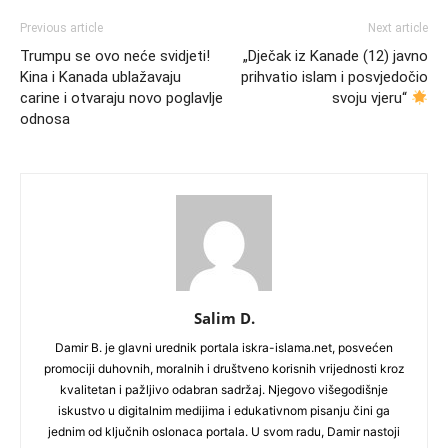
Previous article
Next article
Trumpu se ovo neće svidjeti!
„Dječak iz Kanade (12) javno
Kina i Kanada ublažavaju
prihvatio islam i posvjedočio
carine i otvaraju novo poglavlje
svoju vjeru“
odnosa
Salim D.
Damir B. je glavni urednik portala iskra-islama.net, posvećen
promociji duhovnih, moralnih i društveno korisnih vrijednosti kroz
kvalitetan i pažljivo odabran sadržaj. Njegovo višegodišnje
iskustvo u digitalnim medijima i edukativnom pisanju čini ga
jednim od ključnih oslonaca portala. U svom radu, Damir nastoji