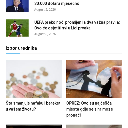
30.000 dolara mjesečno!
August 5, 2026
UEFA preko noći promijenila dva važna pravila:
Ovo će osjetiti svi u Ligi prvaka
August 6, 2026
Izbor urednika
Šta smanjuje nafaku i bereket
OPREZ: Ovo su najčešća
u vašem životu?
mjesta gdje se sihr moze
pronaći