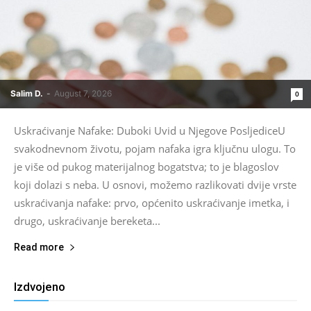
Salim D.
-
August 7, 2026
0
Uskraćivanje Nafake: Duboki Uvid u Njegove PosljediceU
svakodnevnom životu, pojam nafaka igra ključnu ulogu. To
je više od pukog materijalnog bogatstva; to je blagoslov
koji dolazi s neba. U osnovi, možemo razlikovati dvije vrste
uskraćivanja nafake: prvo, općenito uskraćivanje imetka, i
drugo, uskraćivanje bereketa...
Read more
Izdvojeno