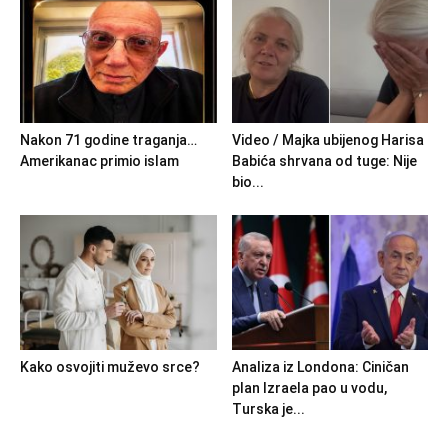
Nakon 71 godine traganja…
Video / Majka ubijenog Harisa
Amerikanac primio islam
Babića shrvana od tuge: Nije
bio...
Kako osvojiti muževo srce?
Analiza iz Londona: Ciničan
plan Izraela pao u vodu,
Turska je...