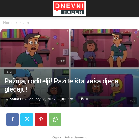
Home
Islam
Islam
Pažnja, roditelji! Pazite šta vaša djeca
gledaju!
By
Salim D.
-
January 18, 2026
378
0
Oglasi - Advertisement