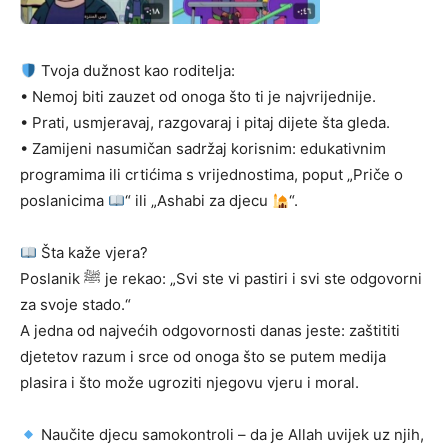
Tvoja dužnost kao roditelja:
• Nemoj biti zauzet od onoga što ti je najvrijednije.
• Prati, usmjeravaj, razgovaraj i pitaj dijete šta gleda.
• Zamijeni nasumičan sadržaj korisnim: edukativnim
programima ili crtićima s vrijednostima, poput „Priče o
poslanicima
“ ili „Ashabi za djecu
“.
Šta kaže vjera?
Poslanik ﷺ je rekao: „Svi ste vi pastiri i svi ste odgovorni
za svoje stado.“
A jedna od najvećih odgovornosti danas jeste: zaštititi
djetetov razum i srce od onoga što se putem medija
plasira i što može ugroziti njegovu vjeru i moral.
Naučite djecu samokontroli – da je Allah uvijek uz njih,