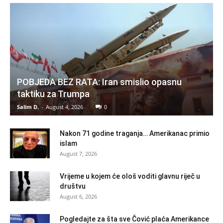
POBJEDA BEZ RATA: Iran smislio opasnu
taktiku za Trumpa
Salim D.
-
August 4, 2026
0
Nakon 71 godine traganja… Amerikanac primio
islam
August 7, 2026
Vrijeme u kojem će ološ voditi glavnu riječ u
društvu
August 6, 2026
Pogledajte za šta sve Čović plaća Amerikance