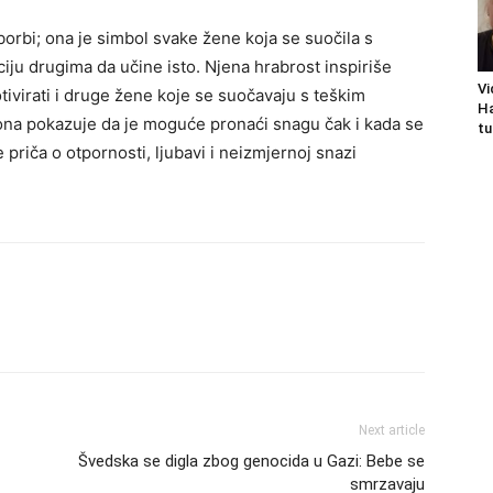
borbi; ona je simbol svake žene koja se suočila s
aciju drugima da učine isto. Njena hrabrost inspiriše
Vi
ivirati i druge žene koje se suočavaju s teškim
Ha
ona pokazuje da je moguće pronaći snagu čak i kada se
tu
e priča o otpornosti, ljubavi i neizmjernoj snazi
Next article
Švedska se digla zbog genocida u Gazi: Bebe se
smrzavaju