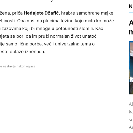
N
 žena, priča
Hedajete Džafić
, hrabre samohrane majke,
ržljivosti. Ona nosi na plećima težinu koju malo ko može
A
 izazovima koji bi mnoge u potpunosti slomili. Kao
ajeta se bori da im pruži normalan život unatoč
ije samo lična borba, već i univerzalna tema o
često dolaze iznenada.
se nastavlja nakon oglasa
A
k
š
A