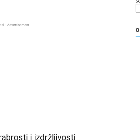
S
asi - Advertisement
O
brosti i izdržljivosti