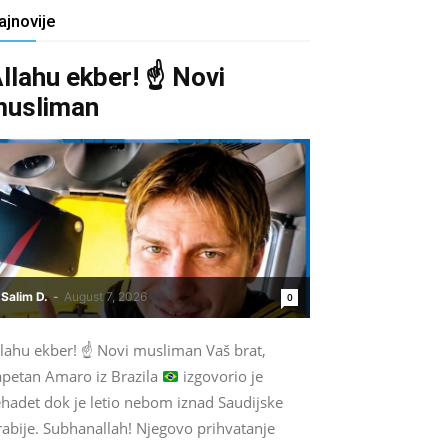
ajnovije
llahu ekber! ☝️ Novi
musliman
Salim D.
-
August 7, 2026
0
llahu ekber! ☝
Novi musliman Vaš brat,
apetan Amaro iz Brazila
izgovorio je
ehadet dok je letio nebom iznad Saudijske
rabije. Subhanallah! Njegovo prihvatanje