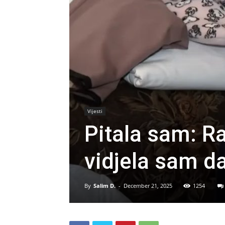
Vijesti
Pitala sam: Ra
vidjela sam d
By
Salim D.
-
December 21, 2025
1254