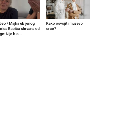
deo / Majka ubijenog
Kako osvojiti muževo
risa Babića shrvana od
srce?
ge: Nije bio...