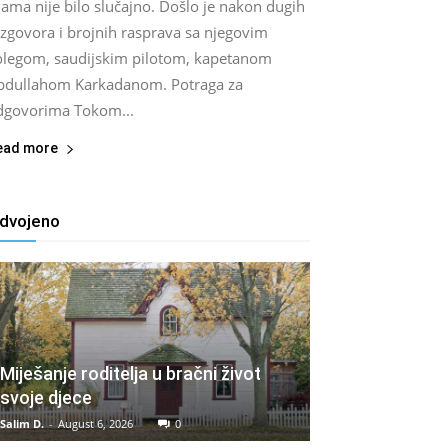
lama nije bilo slučajno. Došlo je nakon dugih
azgovora i brojnih rasprava sa njegovim
olegom, saudijskim pilotom, kapetanom
bdullahom Karkadanom. Potraga za
dgovorima Tokom...
ead more
zdvojeno
Miješanje roditelja u bračni život
svoje djece
Salim D.
-
August 6, 2026
0