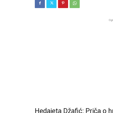
Ogl
Hedajeta Džafić: Priča o hra