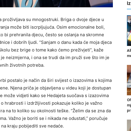
I
 proživljava su mnogostruki. Briga o dvoje djece u
evanja može biti iscrpljujuća. Osim emocionalne boli,
ko bi prehranila djecu, često se oslanja na skromne
nice i dobrih ljudi. “Sanjam o danu kada će moja djeca
 školu bez brige o tome kako ćemo preživjeti”, kaže
Al
mu
e neizmjerna, i ona se trudi da im pruži sve što im je
nih životnih potreba.
rbi postalo je način da širi svijest o izazovima s kojima
ne. Njena priča je objavljena u videu koji je dostupan
se može vidjeti kako se Hedajeta suočava s izazovima
OP
 hrabrosti i izdržljivosti pokazuje koliko je važno
mj
ira na to koliko su okolnosti teške. “Želim da se zna da
pr
ma. Važno je boriti se i nikada ne odustati,” poručuje
 na kraju pobijediti sve nedaće.