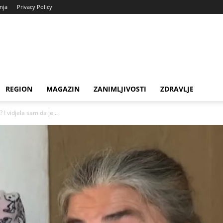
enja
Privacy Policy
REGION
MAGAZIN
ZANIMLJIVOSTI
ZDRAVLJE
 I vidjela sam da je...