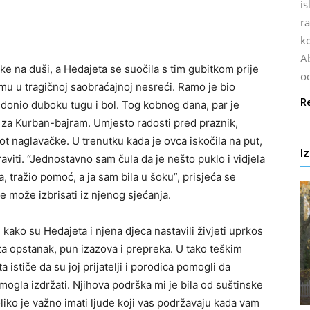
is
r
k
A
ke na duši, a Hedajeta se suočila s tim gubitkom prije
o
amu u tragičnoj saobraćajnoj nesreći. Ramo je bio
R
 donio duboku tugu i bol. Tog kobnog dana, par je
 za Kurban-bajram. Umjesto radosti pred praznik,
vot naglavačke. U trenutku kada je ovca iskočila na put,
I
aviti. “Jednostavno sam čula da je nešto puklo i vidjela
, tražio pomoć, a ja sam bila u šoku”, prisjeća se
ne može izbrisati iz njenog sjećanja.
e kako su Hedajeta i njena djeca nastavili živjeti uprkos
 za opstanak, pun izazova i prepreka. U tako teškim
 ističe da su joj prijatelji i porodica pomogli da
 mogla izdržati. Njihova podrška mi je bila od suštinske
liko je važno imati ljude koji vas podržavaju kada vam