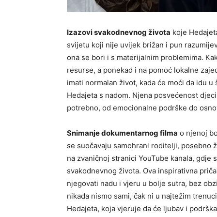
Izazovi svakodnevnog života
koje Hedajeta
svijetu koji nije uvijek brižan i pun razumij
ona se bori i s materijalnim problemima. Ka
resurse, a ponekad i na pomoć lokalne zajed
imati normalan život, kada će moći da idu u
Hedajeta s nadom. Njena posvećenost djeci j
potrebno, od emocionalne podrške do osnov
Snimanje dokumentarnog filma
o njenoj bo
se suočavaju samohrani roditelji, posebno že
na zvaničnoj stranici YouTube kanala, gdje 
svakodnevnog života. Ova inspirativna priča o
njegovati nadu i vjeru u bolje sutra, bez obz
nikada nismo sami, čak ni u najtežim trenuci
Hedajeta, koja vjeruje da će ljubav i podrška