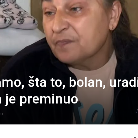
mo, šta to, bolan, uradi
a je preminuo
0