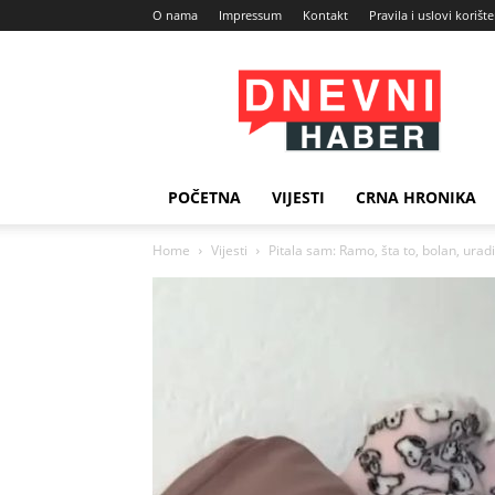
O nama
Impressum
Kontakt
Pravila i uslovi korišt
Dnevni
Haber
POČETNA
VIJESTI
CRNA HRONIKA
Home
Vijesti
Pitala sam: Ramo, šta to, bolan, uradi?