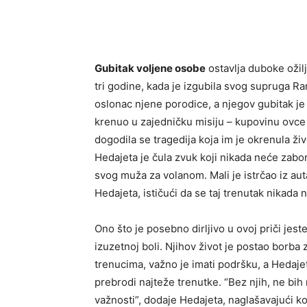
Gubitak voljene osobe
ostavlja duboke ožilj
tri godine, kada je izgubila svog supruga R
oslonac njene porodice, a njegov gubitak je
krenuo u zajedničku misiju – kupovinu ovce
dogodila se tragedija koja im je okrenula ži
Hedajeta je čula zvuk koji nikada neće zabor
svog muža za volanom. Mali je istrčao iz auta
Hedajeta, ističući da se taj trenutak nikada 
Ono što je posebno dirljivo u ovoj priči jest
izuzetnoj boli. Njihov život je postao borba
trenucima, važno je imati podršku, a Hedajeta
prebrodi najteže trenutke. “Bez njih, ne bih
važnosti”, dodaje Hedajeta, naglašavajući ko