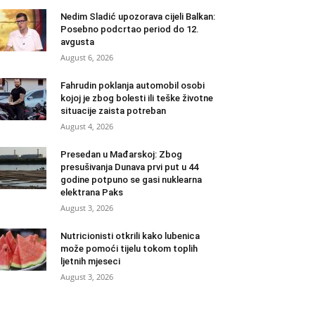
Nedim Sladić upozorava cijeli Balkan:
Posebno podcrtao period do 12.
avgusta
August 6, 2026
Fahrudin poklanja automobil osobi
kojoj je zbog bolesti ili teške životne
situacije zaista potreban
August 4, 2026
Presedan u Mađarskoj: Zbog
presušivanja Dunava prvi put u 44
godine potpuno se gasi nuklearna
elektrana Paks
August 3, 2026
Nutricionisti otkrili kako lubenica
može pomoći tijelu tokom toplih
ljetnih mjeseci
August 3, 2026