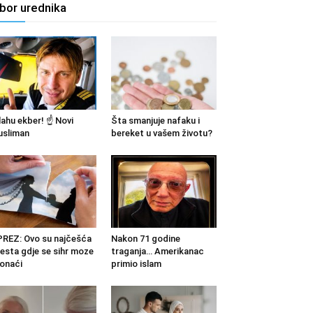
zbor urednika
lahu ekber! ☝️ Novi
Šta smanjuje nafaku i
sliman
bereket u vašem životu?
REZ: Ovo su najčešća
Nakon 71 godine
esta gdje se sihr moze
traganja… Amerikanac
onaći
primio islam