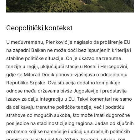
Geopolitički kontekst
U međuvremenu, Plenković je naglasio da proširenje EU
na zapadni Balkan ne može doći bez ispunjenih kriterija i
stabilne političke situacije. On je ukazao na trenutne
tenzije u regiji, uključujući stanje u Bosni i Hercegovini,
gdje se Milorad Dodik ponovo izjašnjava o odcjepljenju
Republike Srpske. Ova situacija dodatno komplikuje
odnose među državama bivše Jugoslavije i predstavlja
izazov za dalju integraciju u EU. Takvi komentari ne samo
da oslikavaju trenutne političke tenzije, već i podstiču
strahove od mogućih sukoba, što može imati dugoročne
posljedice na stabilnost cijelog regiona. Jedan od ključnih
problema koji se nameće je i uticaj unutrašnjih političkih
nemira na vanjsku politiku Srbije. Protesti u Srbiji, koji