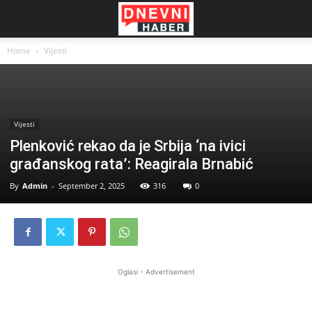
Home
Vijesti
Vijesti
Plenković rekao da je Srbija ‘na ivici
građanskog rata’: Reagirala Brnabić
By
Admin
-
September 2, 2025
316
0
Oglasi - Advertisement