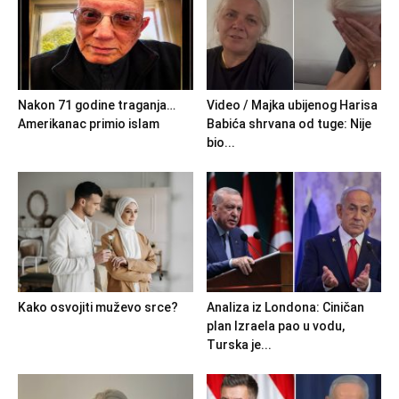
Nakon 71 godine traganja…
Video / Majka ubijenog Harisa
Amerikanac primio islam
Babića shrvana od tuge: Nije
bio...
Kako osvojiti muževo srce?
Analiza iz Londona: Ciničan
plan Izraela pao u vodu,
Turska je...