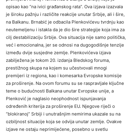
opisao kao “na ivici građanskog rata”. Ova izjava izazvala
je široku pažnju i različite reakcije unutar Srbije, ali i šire,
na Balkanu. Brnabić je odbacila Plenkovićevu tvrdnju kao
neutemeljenu i istakla da je dio šire strategije koja ima za
cilj destabilizaciju Srbije. Ova situacija nije samo politička,
već i emocionalna, jer se odnosi na dugogodišnje tenzije
između dvije susjedne zemlje. Plenkovićeva izjava
zabilježena je tokom 20. izdanja Bledskog foruma,
prestižnog skupa na kojem su učestvovali mnogi
premijeri iz regiona, kao i komesarka Evropske komisije
za proširenje. Na ovom forumu su se raspravljale ključne
teme o budućnosti Balkana unutar Evropske unije, a
Plenković je naglasio neophodnost ispunjavanja
određenih kriterija za proširenje EU. Njegove riječi o
“blokiranoj” Srbiji i unutrašnjim nemirima ukazale su na
ozbiljnost situacije koja se odvija unutar zemlje. Ovakve
izjave ne ostaju neprimijećene, posebno u svetlu