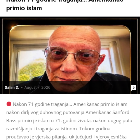
primio islam
Salim D.
-
August 7, 2026
0
Nakon 71 godine traganja… Amerikanac primio islam
nakon dirljivog duhovnog putovanja Amerikanac Sanford
Bass primio je islam u 71. godini života, nakon dugog puta
razmišljanja i traganja za istinom. Tokom godina
proučavao je vjerska pitanja, uključujući i vjerovjesnička