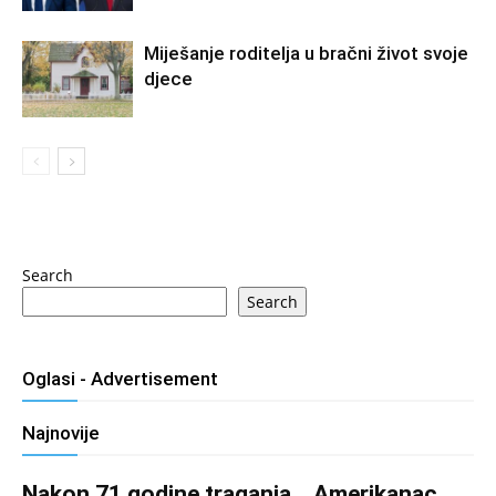
Miješanje roditelja u bračni život svoje
djece
Search
Search
Oglasi - Advertisement
Najnovije
Nakon 71 godine traganja… Amerikanac