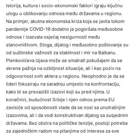
Istorija, kultura i socio-ekonomski faktori igraju ključnu
ulogu u oblikovanju odnosa među državama u regionu.
Na primjer, akutna ekonomska kriza koja se javila tokom
pandemije COVID-19 dodatno je pogoršala međusobne
odnose i izazvala osjećaj nesigurnosti među
stanovništvom. Stoga, dijalog i međusobno poštovanje su
od suštinske važnosti za stabilnost i mir na Balkanu.
Plenkovićeva izjava može se smatrati pokušajem da se
skrene pažnja na ozbiljnost situacije, ali i kao poziv na
odgovornost svih aktera u regionu. Neophodno je da se
lideri fokusiraju na saradnju umjesto na konfrontaciju,
kako bi se prevazišli izazovi koji su pred njima. U
konačnici, budućnost Srbije i njen odnos prema EU
zavisiće od sposobnosti vlade da se nosi sa unutrašnjim
izazovima, ali i da vodi konstruktivan dijalog sa susjednim
državama. Bez obzira na političke tenzije, postoji potreba
za zajedničkim radom na pitanjima od interesa za sve