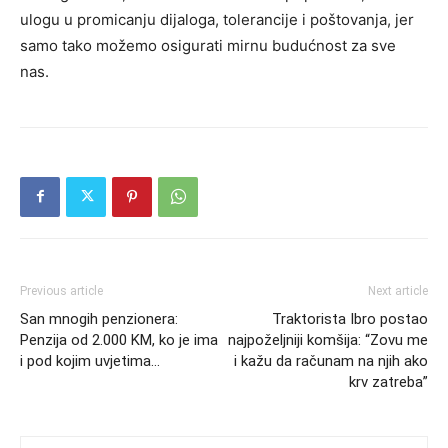
ulogu u promicanju dijaloga, tolerancije i poštovanja, jer
samo tako možemo osigurati mirnu budućnost za sve
nas.
Previous article
Next article
San mnogih penzionera:
Traktorista Ibro postao
Penzija od 2.000 KM, ko je ima
najpoželjniji komšija: “Zovu me
i pod kojim uvjetima…
i kažu da računam na njih ako
krv zatreba”