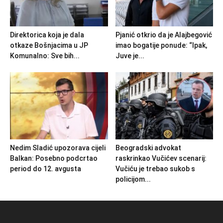
Direktorica koja je dala
Pjanić otkrio da je Alajbegović
otkaze Bošnjacima u JP
imao bogatije ponude: “Ipak,
Komunalno: Sve bih...
Juve je...
Nedim Sladić upozorava cijeli
Beogradski advokat
Balkan: Posebno podcrtao
raskrinkao Vučićev scenarij:
period do 12. avgusta
Vučiću je trebao sukob s
policijom...