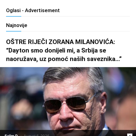
Oglasi - Advertisement
Najnovije
OŠTRE RIJEČI ZORANA MILANOVIĆA:
“Dayton smo donijeli mi, a Srbija se
naoružava, uz pomoć naših saveznika…”
Salim D.
-
August 6, 2026
0