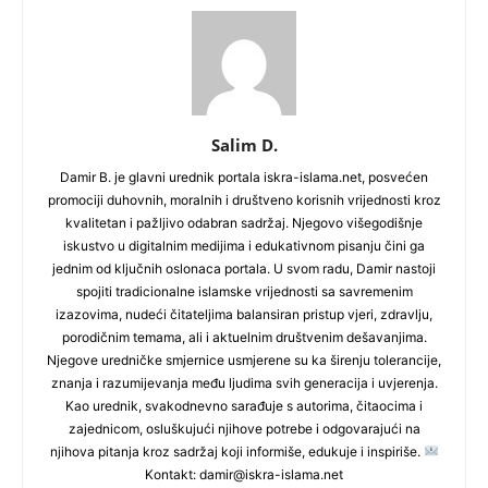
Salim D.
Damir B. je glavni urednik portala iskra-islama.net, posvećen
promociji duhovnih, moralnih i društveno korisnih vrijednosti kroz
kvalitetan i pažljivo odabran sadržaj. Njegovo višegodišnje
iskustvo u digitalnim medijima i edukativnom pisanju čini ga
jednim od ključnih oslonaca portala. U svom radu, Damir nastoji
spojiti tradicionalne islamske vrijednosti sa savremenim
izazovima, nudeći čitateljima balansiran pristup vjeri, zdravlju,
porodičnim temama, ali i aktuelnim društvenim dešavanjima.
Njegove uredničke smjernice usmjerene su ka širenju tolerancije,
znanja i razumijevanja među ljudima svih generacija i uvjerenja.
Kao urednik, svakodnevno sarađuje s autorima, čitaocima i
zajednicom, osluškujući njihove potrebe i odgovarajući na
njihova pitanja kroz sadržaj koji informiše, edukuje i inspiriše.
Kontakt: damir@iskra-islama.net