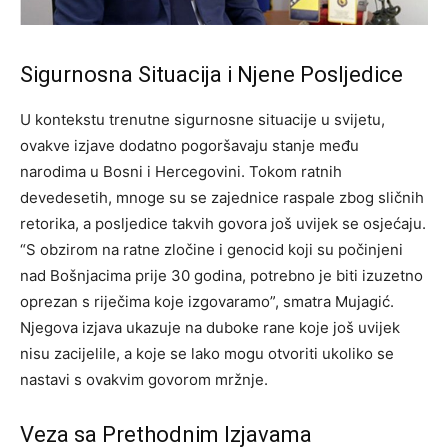
Sigurnosna Situacija i Njene Posljedice
U kontekstu trenutne sigurnosne situacije u svijetu,
ovakve izjave dodatno pogoršavaju stanje među
narodima u Bosni i Hercegovini. Tokom ratnih
devedesetih, mnoge su se zajednice raspale zbog sličnih
retorika, a posljedice takvih govora još uvijek se osjećaju.
“S obzirom na ratne zločine i genocid koji su počinjeni
nad Bošnjacima prije 30 godina, potrebno je biti izuzetno
oprezan s riječima koje izgovaramo”, smatra Mujagić.
Njegova izjava ukazuje na duboke rane koje još uvijek
nisu zacijelile, a koje se lako mogu otvoriti ukoliko se
nastavi s ovakvim govorom mržnje.
Veza sa Prethodnim Izjavama