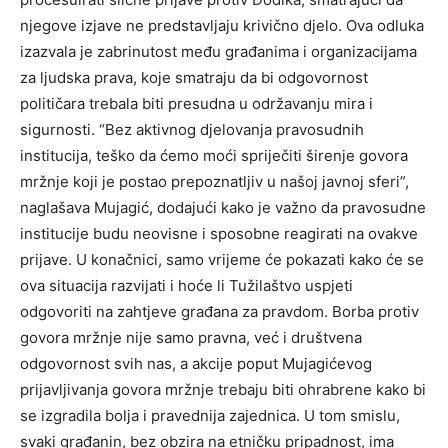
njegove izjave ne predstavljaju krivično djelo. Ova odluka
izazvala je zabrinutost među građanima i organizacijama
za ljudska prava, koje smatraju da bi odgovornost
političara trebala biti presudna u održavanju mira i
sigurnosti. “Bez aktivnog djelovanja pravosudnih
institucija, teško da ćemo moći spriječiti širenje govora
mržnje koji je postao prepoznatljiv u našoj javnoj sferi”,
naglašava Mujagić, dodajući kako je važno da pravosudne
institucije budu neovisne i sposobne reagirati na ovakve
prijave. U konačnici, samo vrijeme će pokazati kako će se
ova situacija razvijati i hoće li Tužilaštvo uspjeti
odgovoriti na zahtjeve građana za pravdom. Borba protiv
govora mržnje nije samo pravna, već i društvena
odgovornost svih nas, a akcije poput Mujagićevog
prijavljivanja govora mržnje trebaju biti ohrabrene kako bi
se izgradila bolja i pravednija zajednica. U tom smislu,
svaki građanin, bez obzira na etničku pripadnost, ima