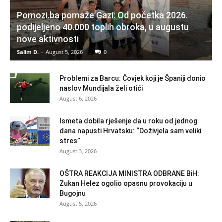
Pomozi.ba pomaže Gazi: Od početka 2026.
podijeljeno 40.000 toplih obroka, u augustu
nove aktivnosti
Salim D.
-
August 5, 2026
0
Problemi za Barcu: Čovjek koji je Španiji donio
naslov Mundijala želi otići
August 6, 2026
Ismeta dobila rješenje da u roku od jednog
dana napusti Hrvatsku: “Doživjela sam veliki
stres”
August 3, 2026
OŠTRA REAKCIJA MINISTRA ODBRANE BiH:
Zukan Helez ogolio opasnu provokaciju u
Bugojnu
August 5, 2026