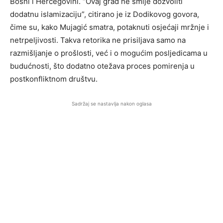
Bosni i Hercegovini. “Ovaj grad ne smije dozvoliti
dodatnu islamizaciju”, citirano je iz Dodikovog govora,
čime su, kako Mujagić smatra, potaknuti osjećaji mržnje i
netrpeljivosti. Takva retorika ne prisiljava samo na
razmišljanje o prošlosti, već i o mogućim posljedicama u
budućnosti, što dodatno otežava proces pomirenja u
postkonfliktnom društvu.
Sadržaj se nastavlja nakon oglasa