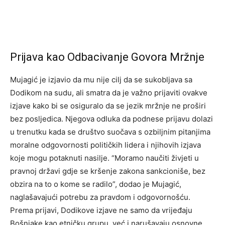
Prijava kao Odbacivanje Govora Mržnje
Mujagić je izjavio da mu nije cilj da se sukobljava sa
Dodikom na sudu, ali smatra da je važno prijaviti ovakve
izjave kako bi se osiguralo da se jezik mržnje ne proširi
bez posljedica. Njegova odluka da podnese prijavu dolazi
u trenutku kada se društvo suočava s ozbiljnim pitanjima
moralne odgovornosti političkih lidera i njihovih izjava
koje mogu potaknuti nasilje. “Moramo naučiti živjeti u
pravnoj državi gdje se kršenje zakona sankcioniše, bez
obzira na to o kome se radilo”, dodao je Mujagić,
naglašavajući potrebu za pravdom i odgovornošću.
Prema prijavi, Dodikove izjave ne samo da vrijeđaju
Bošnjake kao etničku grupu, već i narušavaju osnovne