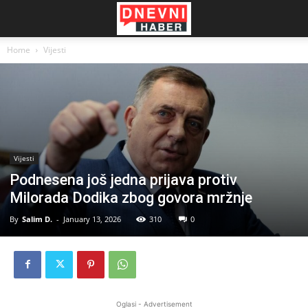
Home
Vijesti
Vijesti
Podnesena još jedna prijava protiv
Milorada Dodika zbog govora mržnje
By
Salim D.
-
January 13, 2026
310
0
Oglasi - Advertisement