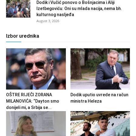
Dodik i Vučić ponovo o Bošnjacima i Aliji
Izetbegoviću: Oni su mlada nacija, nema bh.
kulturnog nasljeđa
August 3, 2026
Izbor urednika
OŠTRE RIJEČI ZORANA
Dodik uputio uvrede na račun
MILANOVIĆA: “Dayton smo
ministra Heleza
donijeli mi, a Srbija se...