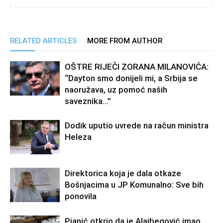
RELATED ARTICLES
MORE FROM AUTHOR
OŠTRE RIJEČI ZORANA MILANOVIĆA:
“Dayton smo donijeli mi, a Srbija se
naoružava, uz pomoć naših
saveznika…”
Dodik uputio uvrede na račun ministra
Heleza
Direktorica koja je dala otkaze
Bošnjacima u JP Komunalno: Sve bih
ponovila
Pjanić otkrio da je Alajbegović imao