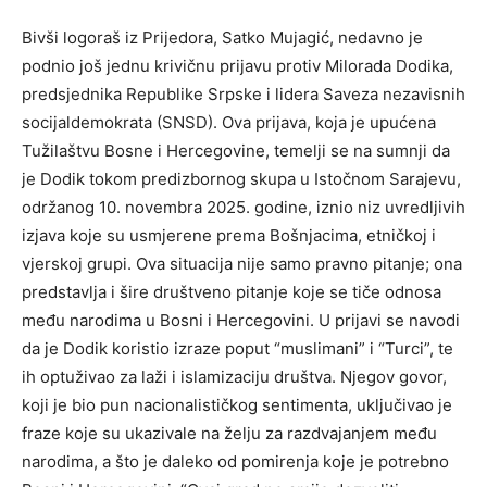
Bivši logoraš iz Prijedora, Satko Mujagić, nedavno je
podnio još jednu krivičnu prijavu protiv Milorada Dodika,
predsjednika Republike Srpske i lidera Saveza nezavisnih
socijaldemokrata (SNSD). Ova prijava, koja je upućena
Tužilaštvu Bosne i Hercegovine, temelji se na sumnji da
je Dodik tokom predizbornog skupa u Istočnom Sarajevu,
održanog 10. novembra 2025. godine, iznio niz uvredljivih
izjava koje su usmjerene prema Bošnjacima, etničkoj i
vjerskoj grupi. Ova situacija nije samo pravno pitanje; ona
predstavlja i šire društveno pitanje koje se tiče odnosa
među narodima u Bosni i Hercegovini. U prijavi se navodi
da je Dodik koristio izraze poput “muslimani” i “Turci”, te
ih optuživao za laži i islamizaciju društva. Njegov govor,
koji je bio pun nacionalističkog sentimenta, uključivao je
fraze koje su ukazivale na želju za razdvajanjem među
narodima, a što je daleko od pomirenja koje je potrebno