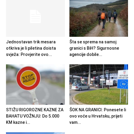
Jednostavan trik mesara
Šta se sprema na samoj
otkriva je li piletina doista
granici s BiH? Sigurnosne
svježa: Provjerite ovo...
agencije dobile...
STIŽU RIGOROZNE KAZNE ZA
ŠOK NA GRANICI: Ponesete li
BAHATU VOŽNJU: Do 5.000
ovo voće u Hrvatsku, prijeti
KM kazne i...
vam...