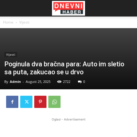
Home
Vijesti
Vijesti
Poginula dva bračna para: Auto im sletio
sa puta, zakucao se u drvo
By
Admin
-
August 25, 2025
2722
0
Oglasi - Advertisement