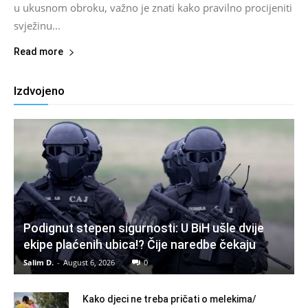
u ukusnom obroku, važno je znati kako pravilno procijeniti
svježinu...
Read more
Izdvojeno
Podignut stepen sigurnosti: U BiH ušle dvije
ekipe plaćenih ubica!? Čije naredbe čekaju
Salim D.
-
August 6, 2026
0
Kako djeci ne treba pričati o melekima/