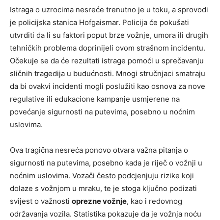
Istraga o uzrocima nesreće trenutno je u toku, a sprovodi
je policijska stanica Hofgaismar. Policija će pokušati
utvrditi da li su faktori poput brze vožnje, umora ili drugih
tehničkih problema doprinijeli ovom strašnom incidentu.
Očekuje se da će rezultati istrage pomoći u sprečavanju
sličnih tragedija u budućnosti. Mnogi stručnjaci smatraju
da bi ovakvi incidenti mogli poslužiti kao osnova za nove
regulative ili edukacione kampanje usmjerene na
povećanje sigurnosti na putevima, posebno u noćnim
uslovima.
Ova tragična nesreća ponovo otvara važna pitanja o
sigurnosti na putevima, posebno kada je riječ o vožnji u
noćnim uslovima. Vozači često podcjenjuju rizike koji
dolaze s vožnjom u mraku, te je stoga ključno podizati
svijest o važnosti
oprezne vožnje
, kao i redovnog
održavanja vozila. Statistika pokazuje da je vožnja noću