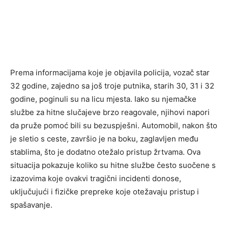
Prema informacijama koje je objavila policija, vozač star
32 godine, zajedno sa još troje putnika, starih 30, 31 i 32
godine, poginuli su na licu mjesta. Iako su njemačke
službe za hitne slučajeve brzo reagovale, njihovi napori
da pruže pomoć bili su bezuspješni. Automobil, nakon što
je sletio s ceste, završio je na boku, zaglavljen među
stablima, što je dodatno otežalo pristup žrtvama. Ova
situacija pokazuje koliko su hitne službe često suočene s
izazovima koje ovakvi tragični incidenti donose,
uključujući i fizičke prepreke koje otežavaju pristup i
spašavanje.