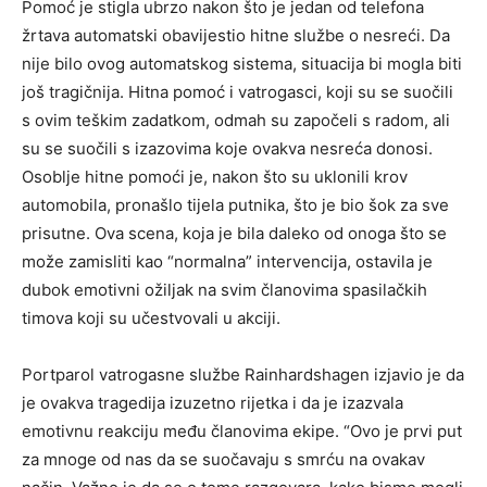
Pomoć je stigla ubrzo nakon što je jedan od telefona
žrtava automatski obavijestio hitne službe o nesreći. Da
nije bilo ovog automatskog sistema, situacija bi mogla biti
još tragičnija. Hitna pomoć i vatrogasci, koji su se suočili
s ovim teškim zadatkom, odmah su započeli s radom, ali
su se suočili s izazovima koje ovakva nesreća donosi.
Osoblje hitne pomoći je, nakon što su uklonili krov
automobila, pronašlo tijela putnika, što je bio šok za sve
prisutne. Ova scena, koja je bila daleko od onoga što se
može zamisliti kao “normalna” intervencija, ostavila je
dubok emotivni ožiljak na svim članovima spasilačkih
timova koji su učestvovali u akciji.
Portparol vatrogasne službe Rainhardshagen izjavio je da
je ovakva tragedija izuzetno rijetka i da je izazvala
emotivnu reakciju među članovima ekipe. “Ovo je prvi put
za mnoge od nas da se suočavaju s smrću na ovakav