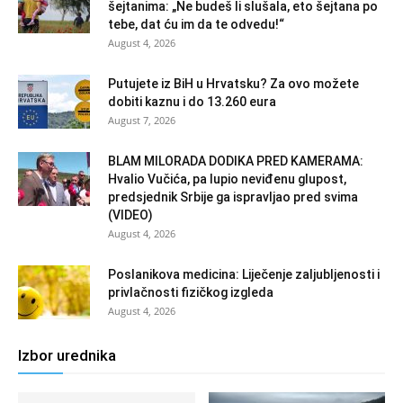
šejtanima: „Ne budeš li slušala, eto šejtana po
tebe, dat ću im da te odvedu!“
August 4, 2026
Putujete iz BiH u Hrvatsku? Za ovo možete
dobiti kaznu i do 13.260 eura
August 7, 2026
BLAM MILORADA DODIKA PRED KAMERAMA:
Hvalio Vučića, pa lupio neviđenu glupost,
predsjednik Srbije ga ispravljao pred svima
(VIDEO)
August 4, 2026
Poslanikova medicina: Liječenje zaljubljenosti i
privlačnosti fizičkog izgleda
August 4, 2026
Izbor urednika