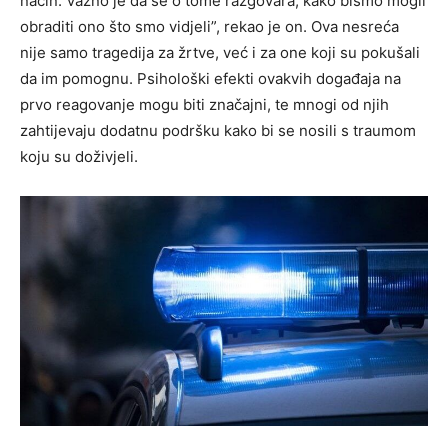
način. Važno je da se o tome razgovara, kako bismo mogli
obraditi ono što smo vidjeli”, rekao je on. Ova nesreća
nije samo tragedija za žrtve, već i za one koji su pokušali
da im pomognu. Psihološki efekti ovakvih događaja na
prvo reagovanje mogu biti značajni, te mnogi od njih
zahtijevaju dodatnu podršku kako bi se nosili s traumom
koju su doživjeli.