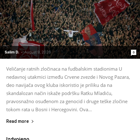
Salim D.
-
August 9, 2026
0
Veličanje ratnih zločinaca na fudbalskim stadionima U
nedavnoj utakmici između Crvene zvezde i Novog Pazara,
deo navijača ovog kluba iskoristio je priliku da na
skandalozan način iskaže podršku Ratku Mladiću,
pravosnažno osuđenom za genocid i druge teške zločine
tokom rata u Bosni i Hercegovini. Ova...
Read more
Izdvojeno