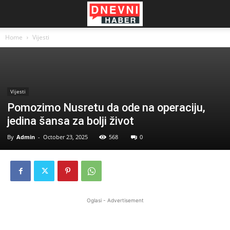
Home
Vijesti
Vijesti
Pomozimo Nusretu da ode na operaciju,
jedina šansa za bolji život
By
Admin
-
October 23, 2025
568
0
Oglasi - Advertisement