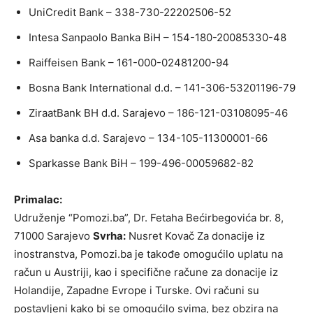
UniCredit Bank – 338-730-22202506-52
Intesa Sanpaolo Banka BiH – 154-180-20085330-48
Raiffeisen Bank – 161-000-02481200-94
Bosna Bank International d.d. – 141-306-53201196-79
ZiraatBank BH d.d. Sarajevo – 186-121-03108095-46
Asa banka d.d. Sarajevo – 134-105-11300001-66
Sparkasse Bank BiH – 199-496-00059682-82
Primalac:
Udruženje “Pomozi.ba”, Dr. Fetaha Bećirbegovića br. 8,
71000 Sarajevo
Svrha:
Nusret Kovač
Za donacije iz
inostranstva, Pomozi.ba je takođe omogućilo uplatu na
račun u Austriji, kao i specifične račune za donacije iz
Holandije, Zapadne Evrope i Turske. Ovi računi su
postavljeni kako bi se omogućilo svima, bez obzira na