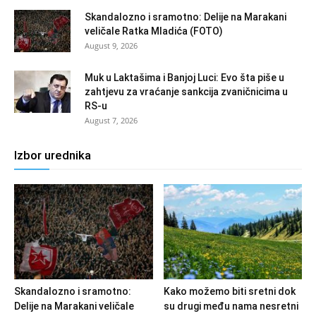
Skandalozno i sramotno: Delije na Marakani
veličale Ratka Mladića (FOTO)
August 9, 2026
Muk u Laktašima i Banjoj Luci: Evo šta piše u
zahtjevu za vraćanje sankcija zvaničnicima u
RS-u
August 7, 2026
Izbor urednika
Skandalozno i sramotno:
Kako možemo biti sretni dok
Delije na Marakani veličale
su drugi među nama nesretni