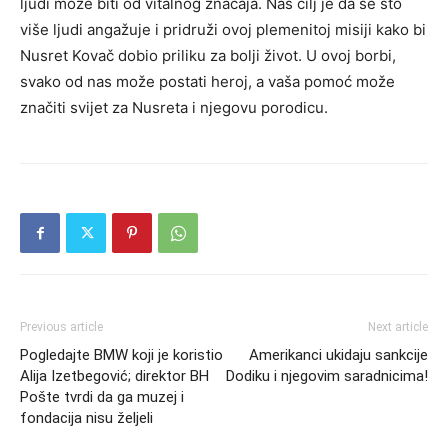
ljudi može biti od vitalnog značaja. Naš cilj je da se što
više ljudi angažuje i pridruži ovoj plemenitoj misiji kako bi
Nusret Kovač dobio priliku za bolji život. U ovoj borbi,
svako od nas može postati heroj, a vaša pomoć može
značiti svijet za Nusreta i njegovu porodicu.
Previous article
Next article
Pogledajte BMW koji je koristio
Amerikanci ukidaju sankcije
Alija Izetbegović; direktor BH
Dodiku i njegovim saradnicima!
Pošte tvrdi da ga muzej i
fondacija nisu željeli