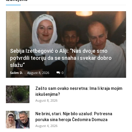
Sebija Izetbegović o Aliji: “Nas dvoje smo
potvrdili teoriju da se snaha i svekar dobro
slažu“
Salim D.
-
August 8, 2026
0
Zašto sam ovako nesretna: Ima li kraja mojim
iskušenjima?
August 8, 2026
Ne brini, stari. Nije bilo uzalud: Potresna
poruka sina heroja Čedomira Domuza
August 4, 2026