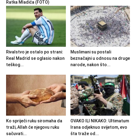
Ratka Mladića (FOTO)
Rivalstvo je ostalo po strani:
Muslimani su postali
Real Madrid se oglasio nakon
beznačajni u odnosu na druge
teškog...
narode, nakon što...
Ko spriječi ruku siromaha da
OVAKO ILI NIKAKO: Ultimatum
traži, Allah će njegovu ruku
Irana odjeknuo svijetom, evo
sačuvati...
šta traže od...